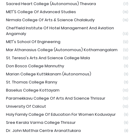
Sacred Heart College (Autonomous) Thevara
(17)
MET'S College Of Advanced Studies
(16)
Nirmala College Of Arts & Science Chalakudy
(16)
Cheffield Institute Of Hotel Management And Aviation
Angamaly
(13)
MET's School Of Engineering
(12)
Mar Athanasius College (Autonomous) Kothamangalam
(12)
St. Teresa's Arts And Science College Mala
(12)
Don Bosco College Mannuthy
(11)
Marian College Kuttikkanam (Autonomous)
(11)
St. Thomas College Ranny
(11)
Baselius College Kottayam
(10)
Paramekkavu College Of Arts And Science Thrissur
(10)
University Of Calicut
(10)
Holy Family College Of Education For Women Koduvayur
(9)
Sree Kerala Varma College Thrissur
(9)
Dr. John Matthai Centre Aranattukara
(8)