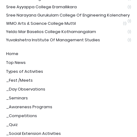
Sree Ayyappa College Eramallikara
(1)
Sree Narayana Gurukulam College Of Engineering Kolenchery
(1)
WMO Arts & Science College Muttil
(1)
Yeldo Mar Baselios College Kothamangalam
(1)
Yuvakshetra Institute Of Management Studies
(1)
Home
Top News
Types of Activities
_Fest /Meets
_Day Observations
_Seminars
_Awareness Programs
_Competitions
_Quiz
_Social Extension Activities