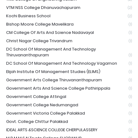
VTM NSS College Dhanuvachapuram
(2)
Kochi Business School
(2)
Bishop Moore College Mavelikara
(1)
CM College Of Arts And Science Nadavayal
(1)
Christ Nagar College Trivandrum
(1)
DC School Of Management And Technology
Thiruvananthapuram
(1)
DC School Of Management And Technology Vagamon
(1)
Elijah Institute Of Management Studies (ELIMS)
(1)
Government Arts College Thiruvananthapuram
(1)
Government Arts And Science College Pathirippala
(1)
Government College Attingal
(1)
Government College Nedumangad
(1)
Government Victoria College Palakkad
(1)
Govt. College Chittur Palakkad
(1)
IDEAL ARTS &SCIENCE COLLEGE CHERPULASSERY
(1)