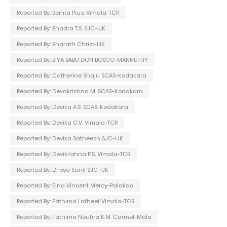
Reported By: Benita Pius. Vimala-TCR
Reported By: Bhadra T.S. SJC-IJK
Reported By: Bharath Christ-IJK
Reported By: BIYA BABU DON BOSCO-MANNUTHY
Reported By: Catherine Shaju SCAS-Kodakara
Reported By: Devakrishna M. SCAS-Kodakara
Reported By: Devika A.S. SCAS-Kodakara
Reported By: Devika C.V. Vimala-TCR
Reported By: Devika Satheesh SJC-IJK
Reported By: Devikrishna P.S. Vimala-TCR
Reported By: Drisya Sunil SJC-IJK
Reported By: Elna Vincent Mercy-Palakad
Reported By: Fathima Latheef Vimala-TCR
Reported By: Fathima Noufira K.M. Carmel-Mala