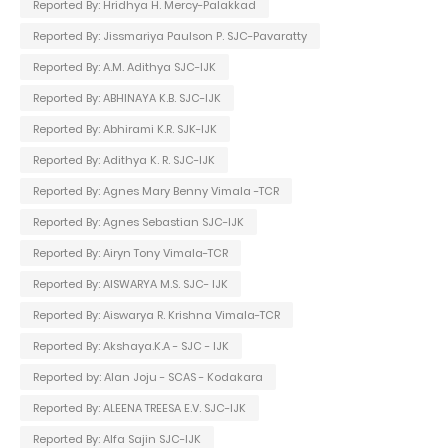
Reported By: Hridhya H. Mercy-Palakkad
Reported By: Jissmariya Paulson P. SJC-Pavaratty
Reported By: A.M. Adithya SJC-IJK
Reported By: ABHINAYA K.B. SJC-IJK
Reported By: Abhirami K.R. SJK-IJK
Reported By: Adithya K. R. SJC-IJK
Reported By: Agnes Mary Benny Vimala -TCR
Reported By: Agnes Sebastian SJC-IJK
Reported By: Airyn Tony Vimala-TCR
Reported By: AISWARYA M.S. SJC- IJK
Reported By: Aiswarya R. Krishna Vimala-TCR
Reported By: Akshaya.K.A - SJC - IJK
Reported by: Alan Joju - SCAS - Kodakara
Reported By: ALEENA TREESA E.V. SJC-IJK
Reported By: Alfa Sajin SJC-IJK