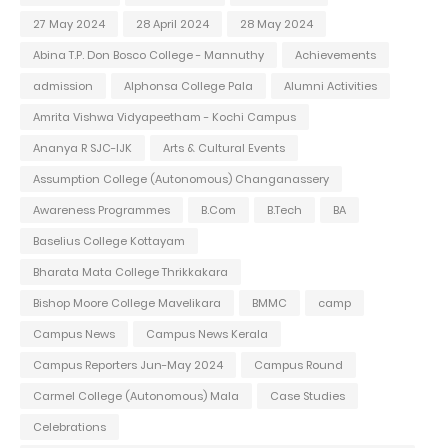
27 May 2024
28 April 2024
28 May 2024
Abina T.P. Don Bosco College - Mannuthy
Achievements
admission
Alphonsa College Pala
Alumni Activities
Amrita Vishwa Vidyapeetham - Kochi Campus
Ananya R SJC-IJK
Arts & Cultural Events
Assumption College (Autonomous) Changanassery
Awareness Programmes
B.Com
B.Tech
BA
Baselius College Kottayam
Bharata Mata College Thrikkakara
Bishop Moore College Mavelikara
BMMC
camp
Campus News
Campus News Kerala
Campus Reporters Jun-May 2024
Campus Round
Carmel College (Autonomous) Mala
Case Studies
Celebrations