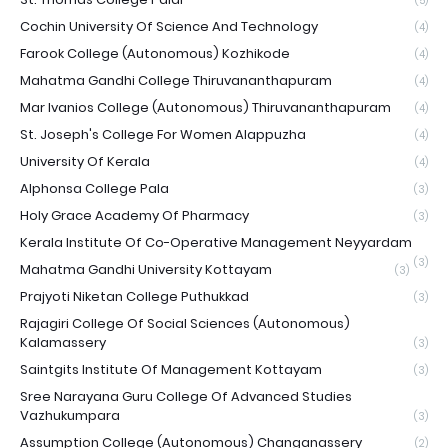
(5)
Cochin University Of Science And Technology
(4)
Farook College (Autonomous) Kozhikode
(4)
Mahatma Gandhi College Thiruvananthapuram
(4)
Mar Ivanios College (Autonomous) Thiruvananthapuram
(4)
St. Joseph's College For Women Alappuzha
(4)
University Of Kerala
(4)
Alphonsa College Pala
(3)
Holy Grace Academy Of Pharmacy
(3)
Kerala Institute Of Co-Operative Management Neyyardam
(3)
Mahatma Gandhi University Kottayam
(3)
Prajyoti Niketan College Puthukkad
(3)
Rajagiri College Of Social Sciences (Autonomous)
Kalamassery
(3)
Saintgits Institute Of Management Kottayam
(3)
Sree Narayana Guru College Of Advanced Studies
Vazhukumpara
(3)
Assumption College (Autonomous) Changanassery
(2)