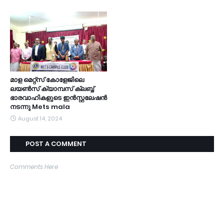
മാള മെറ്റ്സ് കോളേജിലെ
ലയൺസ് ക്യാമ്പസ് ക്ലബ്ബ്
ഭാരവാഹികളുടെ ഇൻസ്റ്റലേഷൻ
നടന്നു Mets mala
August 14, 2024
POST A COMMENT
Comments Here