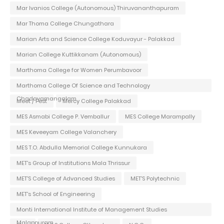
Mar Ivanios College (Autonomous) Thiruvananthapuram
Mar Thoma College Chungathara
Marian Arts and Science College Koduvayur - Palakkad
Marian College Kuttikkanam (Autonomous)
Marthoma College for Women Perumbavoor
Marthoma College Of Science and Technology
Chadayamangalam
Meet / Fest
Mercy College Palakkad
MES Asmabi College P. Vemballur
MES College Marampally
MES Keveeyam College Valanchery
MES T.O. Abdulla Memorial College Kunnukara
MET's Group of Institutions Mala Thrissur
MET'S College of Advanced Studies
MET'S Polytechnic
MET's School of Engineering
Monti International Institute of Management Studies
Malappuram