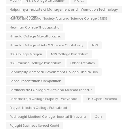
Mou
N S S College Ottapalam
N.C.C.
Naipunnya Institute of Management and Information Technology
Pongam - Koratty
Nattika Educational Society Arts and Science College ( NES)
Newman College Thodupuzha
Nirmala College Muvattupuzha
Nirmala College of Arts & Science Chalakudy
NSS
NSS College Manjeri
NSS College Pandalam
NSS Training College Pandalam
Other Activities
Panampilly Memorial Government College Chalakudy
Paper Presentation Competition
Paramekkavu College of Arts and Science Thrissur
Pazhassiraja College Pulpally - Wayanad
PhD Open Defense
Prajyoti Niketan College Puthukkad
Pushpagiri Medical College Hospital Thiruvalla
Quiz
Rajagiri Business School Kochi