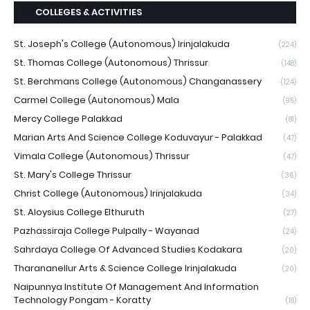
COLLEGES & ACTIVITIES
St. Joseph's College (Autonomous) Irinjalakuda
(224)
St. Thomas College (Autonomous) Thrissur
(148)
St. Berchmans College (Autonomous) Changanassery
(124)
Carmel College (Autonomous) Mala
(95)
Mercy College Palakkad
(81)
Marian Arts And Science College Koduvayur - Palakkad
(47)
Vimala College (Autonomous) Thrissur
(47)
St. Mary's College Thrissur
(36)
Christ College (Autonomous) Irinjalakuda
(34)
St. Aloysius College Elthuruth
(27)
Pazhassiraja College Pulpally - Wayanad
(24)
Sahrdaya College Of Advanced Studies Kodakara
(20)
Tharananellur Arts & Science College Irinjalakuda
(20)
Naipunnya Institute Of Management And Information
Technology Pongam - Koratty
(18)