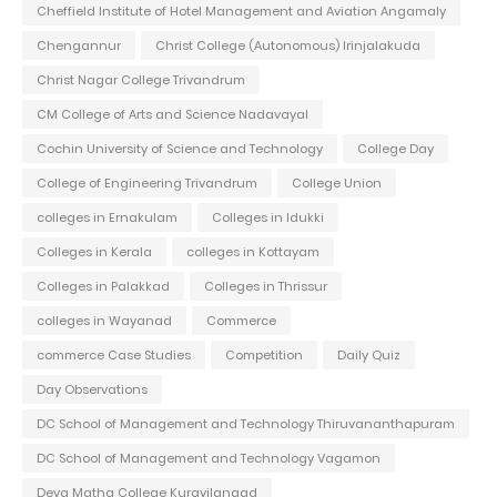
Cheffield Institute of Hotel Management and Aviation Angamaly
Chengannur
Christ College (Autonomous) Irinjalakuda
Christ Nagar College Trivandrum
CM College of Arts and Science Nadavayal
Cochin University of Science and Technology
College Day
College of Engineering Trivandrum
College Union
colleges in Ernakulam
Colleges in Idukki
Colleges in Kerala
colleges in Kottayam
Colleges in Palakkad
Colleges in Thrissur
colleges in Wayanad
Commerce
commerce Case Studies
Competition
Daily Quiz
Day Observations
DC School of Management and Technology Thiruvananthapuram
DC School of Management and Technology Vagamon
Deva Matha College Kuravilangad