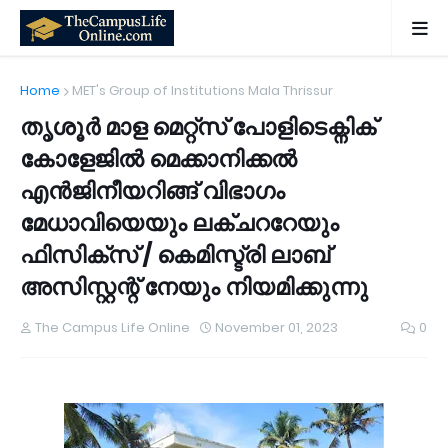
Home
MET's Group of Institutions Mala Thrissur
തൃശൂർ മാള മെറ്റ്സ് പോളിടെക്നിക്
കോളേജിൽ മെക്കാനിക്കൽ
എൻജിനീയറിങ്ങ് വിഭാഗം
മേധാവിയെയും ലക്ചററേയും
ഫിസിക്സ് / കെമിസ്ട്രി ലാബ്
അസിസ്റ്റന്റ് നേയും നിയമിക്കുന്നു
The Campus Life Online
November 01, 2023
0