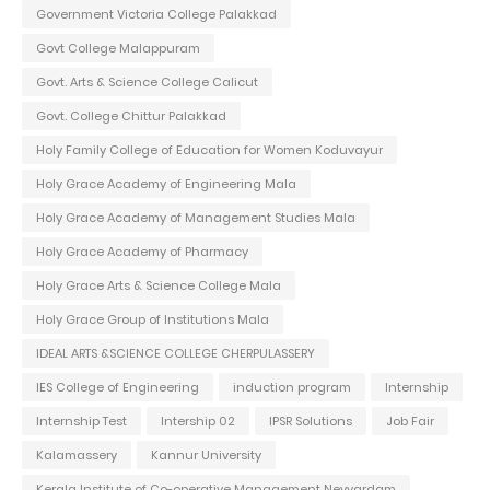
Government Victoria College Palakkad
Govt College Malappuram
Govt. Arts & Science College Calicut
Govt. College Chittur Palakkad
Holy Family College of Education for Women Koduvayur
Holy Grace Academy of Engineering Mala
Holy Grace Academy of Management Studies Mala
Holy Grace Academy of Pharmacy
Holy Grace Arts & Science College Mala
Holy Grace Group of Institutions Mala
IDEAL ARTS &SCIENCE COLLEGE CHERPULASSERY
IES College of Engineering
induction program
Internship
Internship Test
Intership 02
IPSR Solutions
Job Fair
Kalamassery
Kannur University
Kerala Institute of Co-operative Management Neyyardam