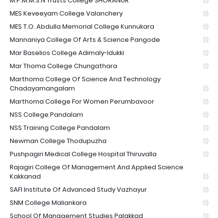
M.P.M.M.S.N Trusts College SHORANUR
(1)
MES Keveeyam College Valanchery
(1)
MES T.O. Abdulla Memorial College Kunnukara
(1)
Mannaniya College Of Arts & Science Pangode
(1)
Mar Baselios College Adimaly-Idukki
(1)
Mar Thoma College Chungathara
(1)
Marthoma College Of Science And Technology
Chadayamangalam
(1)
Marthoma College For Women Perumbavoor
(1)
NSS College Pandalam
(1)
NSS Training College Pandalam
(1)
Newman College Thodupuzha
(1)
Pushpagiri Medical College Hospital Thiruvalla
(1)
Rajagiri College Of Management And Applied Science
Kakkanad
(1)
SAFI Institute Of Advanced Study Vazhayur
(1)
SNM College Maliankara
(1)
School Of Management Studies Palakkad
(1)