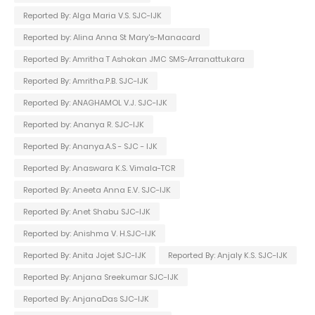
Reported By: Alga Maria V.S. SJC-IJK
Reported by: Alina Anna St Mary's-Manacard
Reported By: Amritha T Ashokan JMC SMS-Arranattukara
Reported By: Amritha.P.B. SJC-IJK
Reported By: ANAGHAMOL V.J. SJC-IJK
Reported by: Ananya R. SJC-IJK
Reported By: Ananya.A.S - SJC - IJK
Reported By: Anaswara K.S. Vimala-TCR
Reported By: Aneeta Anna E.V. SJC-IJK
Reported By: Anet Shabu SJC-IJK
Reported by: Anishma V. H.SJC-IJK
Reported By: Anita Jojet SJC-IJK
Reported By: Anjaly K.S. SJC-IJK
Reported By: Anjana Sreekumar SJC-IJK
Reported By: AnjanaDas SJC-IJK