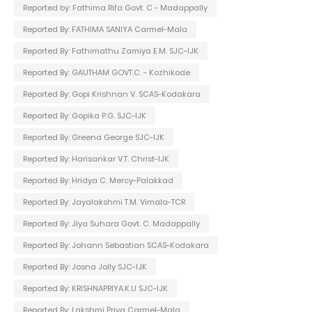
Reported by: Fathima Rifa Govt. C - Madappally
Reported By: FATHIMA SANIYA Carmel-Mala
Reported By: Fathimathu Zamiya E.M. SJC-IJK
Reported By: GAUTHAM GOVT.C. - Kozhikode
Reported By: Gopi Krishnan V. SCAS-Kodakara
Reported By: Gopika P.G. SJC-IJK
Reported By: Greena George SJC-IJK
Reported By: Harisankar V.T. Christ-IJK
Reported By: Hridya C. Mercy-Palakkad
Reported By: Jayalakshmi T.M. Vimala-TCR
Reported By: Jiya Suhara Govt. C. Madappally
Reported By: Johann Sebastian SCAS-Kodakara
Reported By: Josna Jolly SJC-IJK
Reported By: KRISHNAPRIYA.K.U SJC-IJK
Reported By: Lakshmi Priya Carmel-Mala