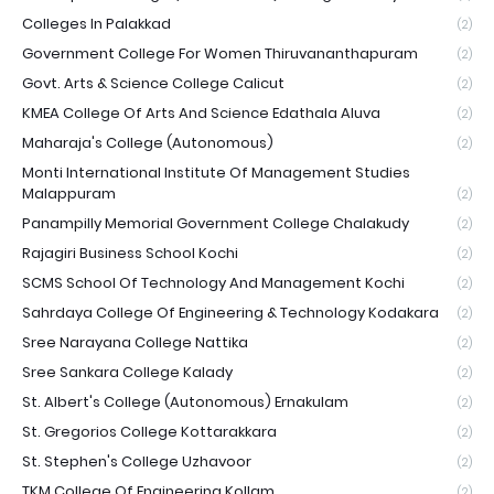
Colleges In Palakkad
(2)
Government College For Women Thiruvananthapuram
(2)
Govt. Arts & Science College Calicut
(2)
KMEA College Of Arts And Science Edathala Aluva
(2)
Maharaja's College (Autonomous)
(2)
Monti International Institute Of Management Studies
Malappuram
(2)
Panampilly Memorial Government College Chalakudy
(2)
Rajagiri Business School Kochi
(2)
SCMS School Of Technology And Management Kochi
(2)
Sahrdaya College Of Engineering & Technology Kodakara
(2)
Sree Narayana College Nattika
(2)
Sree Sankara College Kalady
(2)
St. Albert's College (Autonomous) Ernakulam
(2)
St. Gregorios College Kottarakkara
(2)
St. Stephen's College Uzhavoor
(2)
TKM College Of Engineering Kollam
(2)