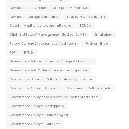
Don Bosco Arts & Science College Iritty - Kannur
Don Bosco College Mannuthy
DON BOSCO-MANNUTHY
Dr. John Matthai centre Aranattukara
EDUCA
Elijah Institute of Management Studies (ELIMS)
Ernakulam
Farook College (Autonomous) Kozhikode
Fashion Show
FDP
FYUG
Government Arts and Science College Pathirippala
Government Arts College Thiruvananthapuram
Government Brennen College Thalassery - Kannur
Government College Attingal
Government College Chittur
Government College for Women Thiruvananthapuram
Government College Madappally
Government College Nedumangad
Government College-Kottayam