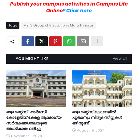
Publish your campus activities in Campus Life
Online
? Click here
Tags
MET's Group of Institutions Mala Thrissur
YOU MIGHT LIKE
View all
മാള മെറ്റ്സ് ഫാർമസി
മാള മെറ്റ്സ് കോളേജിൽ
കോളേജിന് കേരള ആരോഗ്യ
ഏതാനും ബിരുദ സീറ്റുകൾ
സർവകലാശാലയുടെ
ഒഴിവുണ്ട്
അംഗീകാരം ലഭിച്ചു
August 19, 2024
November 11, 2024