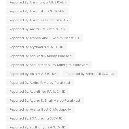
Reported By: Annmariya A.R. SJC-IJK
Reported By: Anugraha K.S SJC-IJK
Reported By: Anumol C.B. Vimala-TCR
Reported by: Ardra K. S. Vimala-TCR
Reported By: Arshed Abdul Rahim Christ-IJK
Reported By: Aryamol N.M. SJC-IJK
Reported By: Ashikha S. Mercy-Palakad
Reported By: Ashlin Merin Roy Saintgits-Kottayam
Reported by: Asin M.A. SJC-IJK
Reported By: Athira A.R. SJC-IJK
Reported By: Athira P. Mercy-Palakkad
Reported By: Avanthika P.A. SJC-IJK
Reported By: Ayana K. Shaji Mercy-Palakkad
Reported by: Aysha Govt C. Madapally
Reported By: B.S Archana SJC-IJK
Reported By: Badhariya E.H SJC-IJK