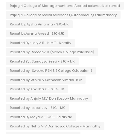
Rajagiri College of Management and Applied science Kakkanad
Rajagiri College of Social Sciences (Autonomous) Kalamassery
Report by: Aysha Amanna - SJC-IJK
Report by:Ashna Aneesh SJC-IJK
Reported By : Laly A B - NIMIT - Koratty
Reported by : Sreedevi K (Mercy College Palakkad)
Reported By : Sumayya Beevi - SJC - IJK
Reported by : Swetha.P (N S S College Ottapalam)
Reported by :Athira V Satheesh Vimala-TCR
Reported by Anakha K.S. SJC- IJK
Reported by Anjaly M.V. Don Bosco - Mannuthy
Reported by Isabel Joy - SJC - IJK
Reported By Maya.M - SMS - Palakkad
Reported by Neha M V Don Bosco College - Mannuthy