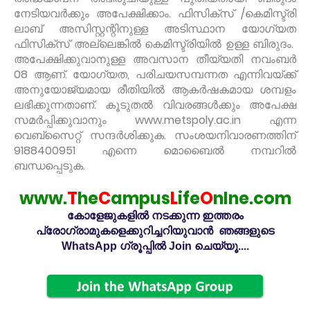
നേടിയവർക്കും അപേക്ഷിക്കാം. ഫിസിക്സ് /കെമിസ്ട്രി
ലാബ് അസിസ്റ്റന്റിനുള്ള അടിസ്ഥാന യോഗ്യത
ഫിസിക്സ് അല്ലെങ്കിൽ കെമിസ്ട്രിയിൽ ഉള്ള ബിരുദം.
അപേക്ഷിക്കുവാനുള്ള അവസാന തീയ്യതി നവംബർ
08 ആണ്. യോഗ്യത, പരിചയസമ്പന്നത എന്നിവയ്ക്ക്
അനുയോജ്യമായ രീതിയിൽ ആകർഷകമായ ശമ്പളം
ലഭിക്കുന്നതാണ്. കൂടുതൽ വിവരങ്ങൾക്കും അപേക്ഷ
സമർപ്പിക്കുവാനും www.metspoly.ac.in എന്ന
വെബ്സൈറ്റ് സന്ദർശിക്കുക. സംശയനിവാരണത്തിന്
9188400951 എന്നെ മൊബൈൽ നമ്പറിൽ
ബന്ധപ്പെടുക.
www.
T
he
C
ampus
L
ife
O
nlne.com
കോളേജുകളിൽ നടക്കുന്ന ഇത്തരം
പ്രോഗ്രാമുകളെക്കുറിച്ചറിയുവാൻ ഞങ്ങളുടെ
WhatsApp ഗ്രൂപ്പിൽ Join ചെയ്യൂ....