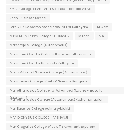
KMEA College of Arts And Science Edathala Aluva
kochi Business School
Lore & Ed Research Associates Pvt Ltd Kottayam
M.Com
M.P.M.M.S.N Trusts College SHORANUR
M.Tech
MA
Maharaja's College (Autonomous)
Mahatma Gandhi College Thiruvananthapuram
Mahatma Gandhi University Kottayam
Majlis Arts and Science College (Autonomous)
Mannaniya College of Arts & Science Pangode
Mar Athanasios College for Advanced Studies -Tiruvalla
(MACFAST)
Mar Athanasius College (Autonomous) Kothamangalam
Mar Baselios College Adimaly-Idukki
MAR DIONYSIUS COLLEGE - PAZHANJI
Mar Gregorios College of Law Thiruvananthapuram