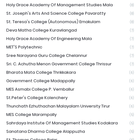
Holy Grace Academy Of Management Studies Mala
(8)
St. Joseph's Arts And Science College Pavaratty
(8)
St. Teresa's College (Autonomous) Ernakulam
(8)
Deva Matha College Kuravilangad
(7)
Holy Grace Academy Of Engineering Mala
(7)
MET'S Polytechnic
(7)
Sree Narayana Guru College Chelannur
(7)
Sri. C. Achutha Menon Government College Thrissur
(7)
Bharata Mata College Thrikkakara
(6)
Government College Madappally
(6)
MES Asmabi College P. Vemballur
(6)
St.Peter's College Kolenchery
(6)
Thunchath Ezhuthachan Malayalam University Tirur
(6)
MES College Marampally
(5)
Sahrdaya Institute Of Management Studies Kodakara
(5)
Sanatana Dharma College Alappuzha
(5)
St. Thomas College Palai