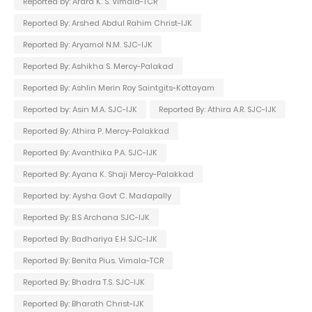
Reported by: Ardra K. S. Vimala-TCR
Reported By: Arshed Abdul Rahim Christ-IJK
Reported By: Aryamol N.M. SJC-IJK
Reported By: Ashikha S. Mercy-Palakad
Reported By: Ashlin Merin Roy Saintgits-Kottayam
Reported by: Asin M.A. SJC-IJK
Reported By: Athira A.R. SJC-IJK
Reported By: Athira P. Mercy-Palakkad
Reported By: Avanthika P.A. SJC-IJK
Reported By: Ayana K. Shaji Mercy-Palakkad
Reported by: Aysha Govt C. Madapally
Reported By: B.S Archana SJC-IJK
Reported By: Badhariya E.H SJC-IJK
Reported By: Benita Pius. Vimala-TCR
Reported By: Bhadra T.S. SJC-IJK
Reported By: Bharath Christ-IJK