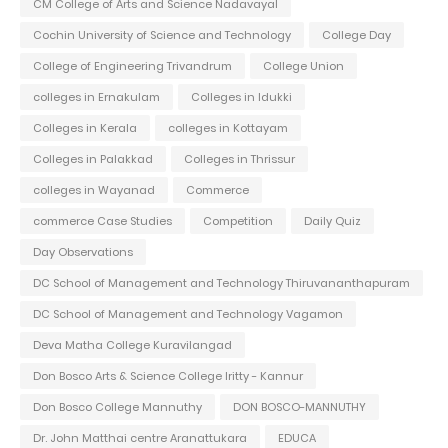
CM College of Arts and Science Nadavayal
Cochin University of Science and Technology
College Day
College of Engineering Trivandrum
College Union
colleges in Ernakulam
Colleges in Idukki
Colleges in Kerala
colleges in Kottayam
Colleges in Palakkad
Colleges in Thrissur
colleges in Wayanad
Commerce
commerce Case Studies
Competition
Daily Quiz
Day Observations
DC School of Management and Technology Thiruvananthapuram
DC School of Management and Technology Vagamon
Deva Matha College Kuravilangad
Don Bosco Arts & Science College Iritty - Kannur
Don Bosco College Mannuthy
DON BOSCO-MANNUTHY
Dr. John Matthai centre Aranattukara
EDUCA