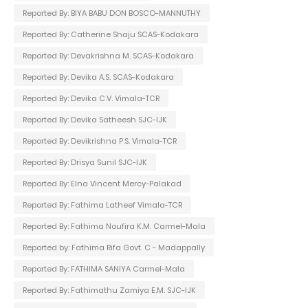
Reported By: BIYA BABU DON BOSCO-MANNUTHY
Reported By: Catherine Shaju SCAS-Kodakara
Reported By: Devakrishna M. SCAS-Kodakara
Reported By: Devika A.S. SCAS-Kodakara
Reported By: Devika C.V. Vimala-TCR
Reported By: Devika Satheesh SJC-IJK
Reported By: Devikrishna P.S. Vimala-TCR
Reported By: Drisya Sunil SJC-IJK
Reported By: Elna Vincent Mercy-Palakad
Reported By: Fathima Latheef Vimala-TCR
Reported By: Fathima Noufira K.M. Carmel-Mala
Reported by: Fathima Rifa Govt. C - Madappally
Reported By: FATHIMA SANIYA Carmel-Mala
Reported By: Fathimathu Zamiya E.M. SJC-IJK