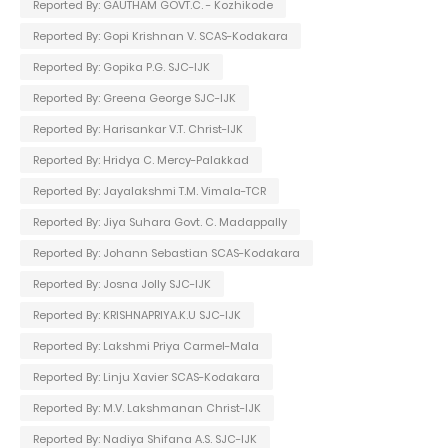
Reported By: GAUTHAM GOVT.C. - Kozhikode
Reported By: Gopi Krishnan V. SCAS-Kodakara
Reported By: Gopika P.G. SJC-IJK
Reported By: Greena George SJC-IJK
Reported By: Harisankar V.T. Christ-IJK
Reported By: Hridya C. Mercy-Palakkad
Reported By: Jayalakshmi T.M. Vimala-TCR
Reported By: Jiya Suhara Govt. C. Madappally
Reported By: Johann Sebastian SCAS-Kodakara
Reported By: Josna Jolly SJC-IJK
Reported By: KRISHNAPRIYA.K.U SJC-IJK
Reported By: Lakshmi Priya Carmel-Mala
Reported By: Linju Xavier SCAS-Kodakara
Reported By: M.V. Lakshmanan Christ-IJK
Reported By: Nadiya Shifana A.S. SJC-IJK