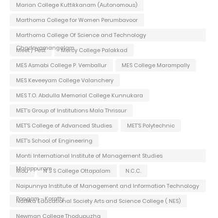
Marian College Kuttikkanam (Autonomous)
Marthoma College for Women Perumbavoor
Marthoma College Of Science and Technology
Chadayamangalam
Meet / Fest
Mercy College Palakkad
MES Asmabi College P. Vemballur
MES College Marampally
MES Keveeyam College Valanchery
MES T.O. Abdulla Memorial College Kunnukara
MET's Group of Institutions Mala Thrissur
MET'S College of Advanced Studies
MET'S Polytechnic
MET's School of Engineering
Monti International Institute of Management Studies
Malappuram
Mou
N S S College Ottapalam
N.C.C.
Naipunnya Institute of Management and Information Technology
Pongam - Koratty
Nattika Educational Society Arts and Science College ( NES)
Newman College Thodupuzha