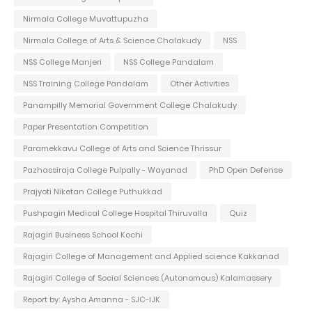
Nirmala College Muvattupuzha
Nirmala College of Arts & Science Chalakudy
NSS
NSS College Manjeri
NSS College Pandalam
NSS Training College Pandalam
Other Activities
Panampilly Memorial Government College Chalakudy
Paper Presentation Competition
Paramekkavu College of Arts and Science Thrissur
Pazhassiraja College Pulpally - Wayanad
PhD Open Defense
Prajyoti Niketan College Puthukkad
Pushpagiri Medical College Hospital Thiruvalla
Quiz
Rajagiri Business School Kochi
Rajagiri College of Management and Applied science Kakkanad
Rajagiri College of Social Sciences (Autonomous) Kalamassery
Report by: Aysha Amanna - SJC-IJK