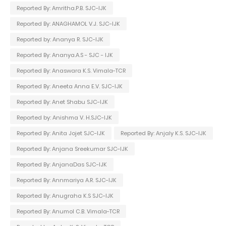
Reported By: Amritha.P.B. SJC-IJK
Reported By: ANAGHAMOL V.J. SJC-IJK
Reported by: Ananya R. SJC-IJK
Reported By: Ananya.A.S - SJC - IJK
Reported By: Anaswara K.S. Vimala-TCR
Reported By: Aneeta Anna E.V. SJC-IJK
Reported By: Anet Shabu SJC-IJK
Reported by: Anishma V. H.SJC-IJK
Reported By: Anita Jojet SJC-IJK
Reported By: Anjaly K.S. SJC-IJK
Reported By: Anjana Sreekumar SJC-IJK
Reported By: AnjanaDas SJC-IJK
Reported By: Annmariya A.R. SJC-IJK
Reported By: Anugraha K.S SJC-IJK
Reported By: Anumol C.B. Vimala-TCR