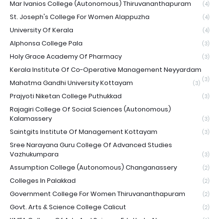
Mar Ivanios College (Autonomous) Thiruvananthapuram
(4)
St. Joseph's College For Women Alappuzha
(4)
University Of Kerala
(4)
Alphonsa College Pala
(3)
Holy Grace Academy Of Pharmacy
(3)
Kerala Institute Of Co-Operative Management Neyyardam
(3)
Mahatma Gandhi University Kottayam
(3)
Prajyoti Niketan College Puthukkad
(3)
Rajagiri College Of Social Sciences (Autonomous)
Kalamassery
(3)
Saintgits Institute Of Management Kottayam
(3)
Sree Narayana Guru College Of Advanced Studies
Vazhukumpara
(3)
Assumption College (Autonomous) Changanassery
(2)
Colleges In Palakkad
(2)
Government College For Women Thiruvananthapuram
(2)
Govt. Arts & Science College Calicut
(2)