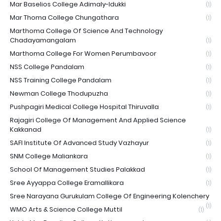
Mar Baselios College Adimaly-Idukki
(1)
Mar Thoma College Chungathara
(1)
Marthoma College Of Science And Technology
Chadayamangalam
(1)
Marthoma College For Women Perumbavoor
(1)
NSS College Pandalam
(1)
NSS Training College Pandalam
(1)
Newman College Thodupuzha
(1)
Pushpagiri Medical College Hospital Thiruvalla
(1)
Rajagiri College Of Management And Applied Science
Kakkanad
(1)
SAFI Institute Of Advanced Study Vazhayur
(1)
SNM College Maliankara
(1)
School Of Management Studies Palakkad
(1)
Sree Ayyappa College Eramallikara
(1)
Sree Narayana Gurukulam College Of Engineering Kolenchery
(1)
WMO Arts & Science College Muttil
(1)