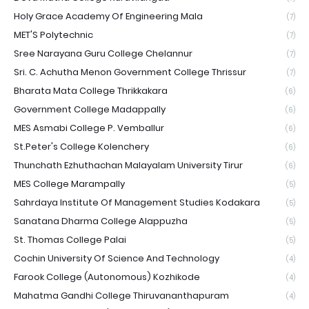
Holy Grace Academy Of Engineering Mala
(7)
MET'S Polytechnic
(7)
Sree Narayana Guru College Chelannur
(7)
Sri. C. Achutha Menon Government College Thrissur
(7)
Bharata Mata College Thrikkakara
(6)
Government College Madappally
(6)
MES Asmabi College P. Vemballur
(6)
St.Peter's College Kolenchery
(6)
Thunchath Ezhuthachan Malayalam University Tirur
(6)
MES College Marampally
(5)
Sahrdaya Institute Of Management Studies Kodakara
(5)
Sanatana Dharma College Alappuzha
(5)
St. Thomas College Palai
(5)
Cochin University Of Science And Technology
(4)
Farook College (Autonomous) Kozhikode
(4)
Mahatma Gandhi College Thiruvananthapuram
(4)