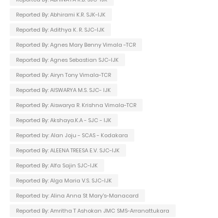
Reported By: Abhirami K.R. SJK-IJK
Reported By: Adithya K. R. SJC-IJK
Reported By: Agnes Mary Benny Vimala -TCR
Reported By: Agnes Sebastian SJC-IJK
Reported By: Airyn Tony Vimala-TCR
Reported By: AISWARYA M.S. SJC- IJK
Reported By: Aiswarya R. Krishna Vimala-TCR
Reported By: Akshaya.K.A - SJC - IJK
Reported by: Alan Joju - SCAS - Kodakara
Reported By: ALEENA TREESA E.V. SJC-IJK
Reported By: Alfa Sajin SJC-IJK
Reported By: Alga Maria V.S. SJC-IJK
Reported by: Alina Anna St Mary's-Manacard
Reported By: Amritha T Ashokan JMC SMS-Arranattukara