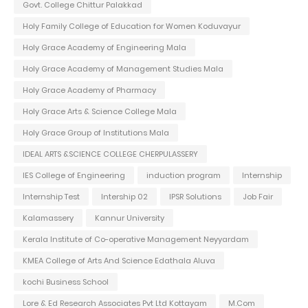
Govt. College Chittur Palakkad
Holy Family College of Education for Women Koduvayur
Holy Grace Academy of Engineering Mala
Holy Grace Academy of Management Studies Mala
Holy Grace Academy of Pharmacy
Holy Grace Arts & Science College Mala
Holy Grace Group of Institutions Mala
IDEAL ARTS &SCIENCE COLLEGE CHERPULASSERY
IES College of Engineering
induction program
Internship
Internship Test
Intership 02
IPSR Solutions
Job Fair
Kalamassery
Kannur University
Kerala Institute of Co-operative Management Neyyardam
KMEA College of Arts And Science Edathala Aluva
kochi Business School
Lore & Ed Research Associates Pvt Ltd Kottayam
M.Com