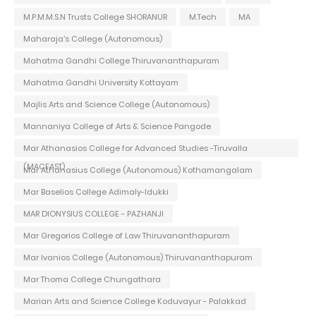
M.P.M.M.S.N Trusts College SHORANUR
M.Tech
MA
Maharaja's College (Autonomous)
Mahatma Gandhi College Thiruvananthapuram
Mahatma Gandhi University Kottayam
Majlis Arts and Science College (Autonomous)
Mannaniya College of Arts & Science Pangode
Mar Athanasios College for Advanced Studies -Tiruvalla
(MACFAST)
Mar Athanasius College (Autonomous) Kothamangalam
Mar Baselios College Adimaly-Idukki
MAR DIONYSIUS COLLEGE - PAZHANJI
Mar Gregorios College of Law Thiruvananthapuram
Mar Ivanios College (Autonomous) Thiruvananthapuram
Mar Thoma College Chungathara
Marian Arts and Science College Koduvayur - Palakkad