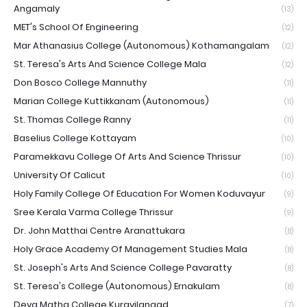
Angamaly
(13)
MET's School Of Engineering
(12)
Mar Athanasius College (Autonomous) Kothamangalam
(12)
St. Teresa's Arts And Science College Mala
(12)
Don Bosco College Mannuthy
(11)
Marian College Kuttikkanam (Autonomous)
(11)
St. Thomas College Ranny
(11)
Baselius College Kottayam
(10)
Paramekkavu College Of Arts And Science Thrissur
(10)
University Of Calicut
(10)
Holy Family College Of Education For Women Koduvayur
(9)
Sree Kerala Varma College Thrissur
(9)
Dr. John Matthai Centre Aranattukara
(8)
Holy Grace Academy Of Management Studies Mala
(8)
St. Joseph's Arts And Science College Pavaratty
(8)
St. Teresa's College (Autonomous) Ernakulam
(8)
Deva Matha College Kuravilangad
(7)