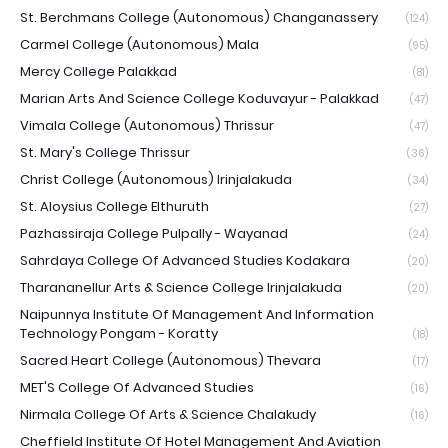
St. Berchmans College (Autonomous) Changanassery
(124)
Carmel College (Autonomous) Mala
(95)
Mercy College Palakkad
(81)
Marian Arts And Science College Koduvayur - Palakkad
(47)
Vimala College (Autonomous) Thrissur
(47)
St. Mary's College Thrissur
(36)
Christ College (Autonomous) Irinjalakuda
(34)
St. Aloysius College Elthuruth
(27)
Pazhassiraja College Pulpally - Wayanad
(24)
Sahrdaya College Of Advanced Studies Kodakara
(20)
Tharananellur Arts & Science College Irinjalakuda
(20)
Naipunnya Institute Of Management And Information
Technology Pongam - Koratty
(18)
Sacred Heart College (Autonomous) Thevara
(17)
MET'S College Of Advanced Studies
(16)
Nirmala College Of Arts & Science Chalakudy
(16)
Cheffield Institute Of Hotel Management And Aviation