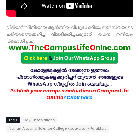
വിദ്യാർത്ഥിനിയായ ആൻസിയ വിശുദ്ധ മറിയം ത്രേസ്യയുടെ
ചരിത്രത്തെക്കുറിച്ച് വിശദീകരിച്ചു.കുമാരി രഹന നന്ദിയും
പ്രകാശിപ്പിച്ചു.
www.
T
he
C
ampus
L
ife
O
nlne.com
കോളേജുകളിൽ നടക്കുന്ന ഇത്തരം
പ്രോഗ്രാമുകളെക്കുറിച്ചറിയുവാൻ ഞങ്ങളുടെ
WhatsApp ഗ്രൂപ്പിൽ Join ചെയ്യൂ....
Publish your campus activities in Campus Life
Online
? Click here
Tags
Day Observations
Marian Arts and Science College Koduvayur - Palakkad