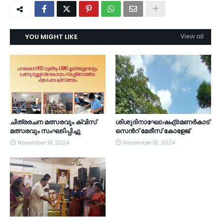
YOU MIGHT LIKE
View all
ചിത്രരചന മത്സരവും ക്വിസ്
ശിശുദിനാഘോഷം@മണർകാട്
മത്സരവും സംഘടിപ്പിച്ചു
സെൻറ് മേരീസ് കോളേജ്
November 18, 2024
November 16, 2024