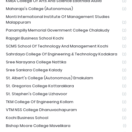
KMEA College Of Arts And Science Edathala Aluva
(2)
Maharaja's College (Autonomous)
(2)
Monti International Institute Of Management Studies
Malappuram
(2)
Panampilly Memorial Government College Chalakudy
(2)
Rajagiri Business School Kochi
(2)
SCMS School Of Technology And Management Kochi
(2)
Sahrdaya College Of Engineering & Technology Kodakara
(2)
Sree Narayana College Nattika
(2)
Sree Sankara College Kalady
(2)
St. Albert's College (Autonomous) Ernakulam
(2)
St. Gregorios College Kottarakkara
(2)
St. Stephen's College Uzhavoor
(2)
TKM College Of Engineering Kollam
(2)
VTM NSS College Dhanuvachapuram
(2)
Kochi Business School
(2)
Bishop Moore College Mavelikara
(1)