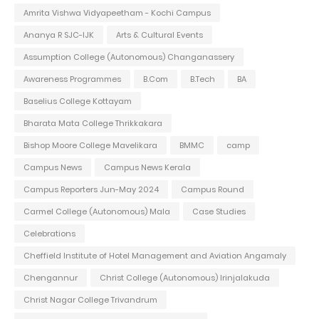
Amrita Vishwa Vidyapeetham - Kochi Campus
Ananya R SJC-IJK
Arts & Cultural Events
Assumption College (Autonomous) Changanassery
Awareness Programmes
B.Com
B.Tech
BA
Baselius College Kottayam
Bharata Mata College Thrikkakara
Bishop Moore College Mavelikara
BMMC
camp
Campus News
Campus News Kerala
Campus Reporters Jun-May 2024
Campus Round
Carmel College (Autonomous) Mala
Case Studies
Celebrations
Cheffield Institute of Hotel Management and Aviation Angamaly
Chengannur
Christ College (Autonomous) Irinjalakuda
Christ Nagar College Trivandrum