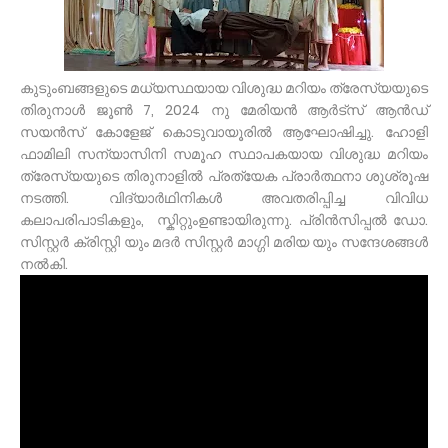
കുടുംബങ്ങളുടെ മധ്യസ്ഥയായ വിശുദ്ധ മറിയം ത്രേസ്യയുടെ
തിരുനാൾ ജൂൺ 7, 2024 നു മേരിയൻ ആർട്സ് ആൻഡ്
സയൻസ് കോളേജ് കൊടുവായൂരിൽ ആഘോഷിച്ചു. ഹോളി
ഫാമിലി സന്യാസിനി സമൂഹ സ്ഥാപകയായ വിശുദ്ധ മറിയം
ത്രേസ്യയുടെ തിരുനാളിൽ പ്രത്യേക പ്രാർത്ഥനാ ശുശ്രൂഷ
നടത്തി. വിദ്യാർഥിനികൾ അവതരിപ്പിച്ച വിവിധ
കലാപരിപാടികളും, സ്കിറ്റുംഉണ്ടായിരുന്നു. പ്രിൻസിപ്പൽ ഡോ.
സിസ്റ്റർ ക്രിസ്റ്റി യും മദർ സിസ്റ്റർ മാഗ്ഗി മരിയ യും സന്ദേശങ്ങൾ
നൽകി.