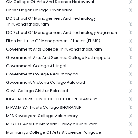
CM College Of Arts And Science Nadavayal
(1)
Christ Nagar College Trivandrum
(1)
DC School Of Management And Technology
Thiruvananthapuram
(1)
DC School Of Management And Technology Vagamon
(1)
Elijah Institute Of Management Studies (ELIMS)
(1)
Government Arts College Thiruvananthapuram
(1)
Government Arts And Science College Pathirippala
(1)
Government College Attingal
(1)
Government College Nedumangad
(1)
Government Victoria College Palakkad
(1)
Govt. College Chittur Palakkad
(1)
IDEAL ARTS &SCIENCE COLLEGE CHERPULASSERY
(1)
M.P.M.M.S.N Trusts College SHORANUR
(1)
MES Keveeyam College Valanchery
(1)
MES T.O. Abdulla Memorial College Kunnukara
(1)
Mannaniya College Of Arts & Science Pangode
(1)