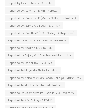
Report by:Ashna Aneesh SJC-IJK
Reported By : Laly A B - NIMIT - Koratty
Reported by : Sreedevi K (Mercy College Palakkad)
Reported By : Sumayya Beevi - SJC - IJK
Reported by : Swetha.P (N S S College Ottapalam)
Reported by :Athira V Satheesh Vimala-TCR
Reported by Anakha K.S. SJC- IJK
Reported by Anjaly M.V. Don Bosco - Mannuthy
Reported by Isabel Joy - SJC - IJK
Reported By Maya.M - SMS - Palakkad
Reported by Neha M V Don Bosco College - Mannuthy
Reported By: Hridhya H. Mercy-Palakkad
Reported By: Jissmariya Paulson P. SJC-Pavaratty
Reported By: A.M. Adithya SJC-IJK
Reported By: ABHINAYA K.B. SJC-IJK