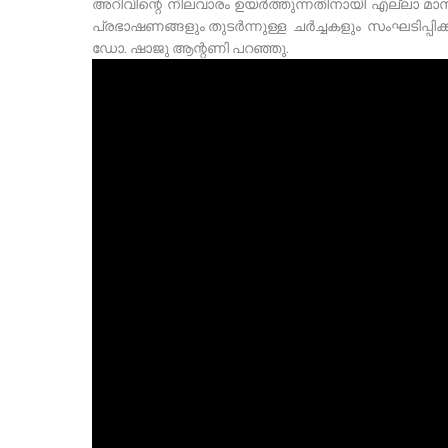
അറിവിന്റെ നിലവാരം ഉയർത്തുന്നതിനായി എല്ലാ മാ
പ്രഭാഷണങ്ങളും തുടർന്നുള്ള ചർച്ചകളും സംഘടിപ്പിക
ഡോ. ഷാജു ആന്റണി പറഞ്ഞു.