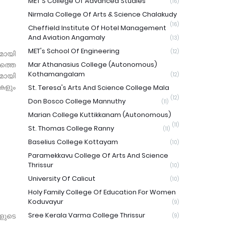
MET'S College Of Advanced Studies
(16)
Nirmala College Of Arts & Science Chalakudy
(16)
Cheffield Institute Of Hotel Management
And Aviation Angamaly
(13)
MET's School Of Engineering
(12)
മായി
ത്തെ
Mar Athanasius College (Autonomous)
Kothamangalam
മായി
(12)
ികളും
St. Teresa's Arts And Science College Mala
(12)
Don Bosco College Mannuthy
(11)
Marian College Kuttikkanam (Autonomous)
(11)
St. Thomas College Ranny
(11)
Baselius College Kottayam
(10)
Paramekkavu College Of Arts And Science
Thrissur
(10)
University Of Calicut
(10)
Holy Family College Of Education For Women
Koduvayur
(9)
Sree Kerala Varma College Thrissur
ളുടെ
(9)