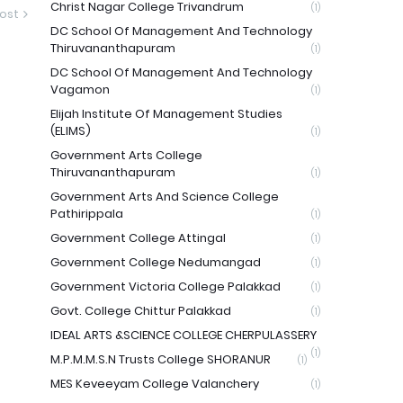
Christ Nagar College Trivandrum
(1)
ost
DC School Of Management And Technology
Thiruvananthapuram
(1)
DC School Of Management And Technology
Vagamon
(1)
Elijah Institute Of Management Studies
(ELIMS)
(1)
Government Arts College
Thiruvananthapuram
(1)
Government Arts And Science College
Pathirippala
(1)
Government College Attingal
(1)
Government College Nedumangad
(1)
Government Victoria College Palakkad
(1)
Govt. College Chittur Palakkad
(1)
IDEAL ARTS &SCIENCE COLLEGE CHERPULASSERY
(1)
M.P.M.M.S.N Trusts College SHORANUR
(1)
MES Keveeyam College Valanchery
(1)