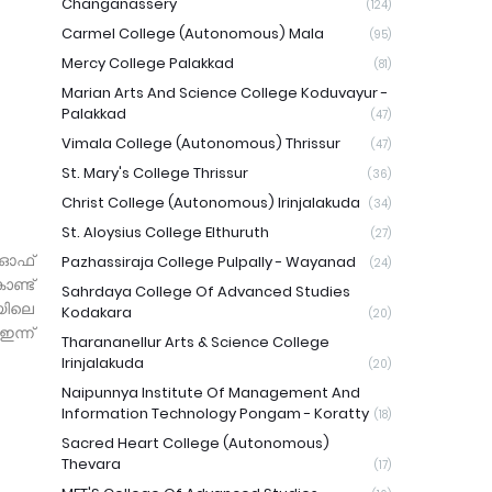
Changanassery
(124)
Carmel College (Autonomous) Mala
(95)
Mercy College Palakkad
(81)
Marian Arts And Science College Koduvayur -
Palakkad
(47)
Vimala College (Autonomous) Thrissur
(47)
St. Mary's College Thrissur
(36)
Christ College (Autonomous) Irinjalakuda
(34)
St. Aloysius College Elthuruth
(27)
് ഓഫ്
Pazhassiraja College Pulpally - Wayanad
(24)
ൊണ്ട്
Sahrdaya College Of Advanced Studies
രയിലെ
Kodakara
(20)
ന്ന്
Tharananellur Arts & Science College
Irinjalakuda
(20)
Naipunnya Institute Of Management And
Information Technology Pongam - Koratty
(18)
Sacred Heart College (Autonomous)
Thevara
(17)