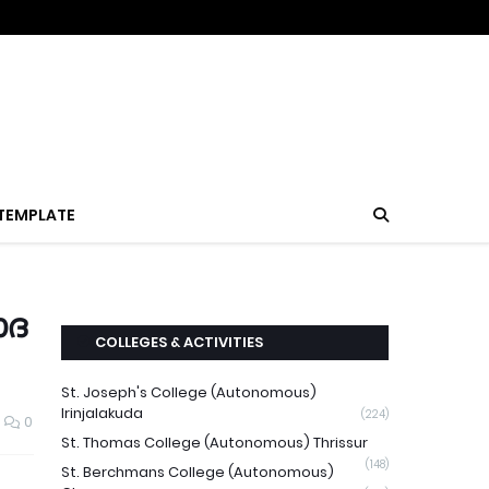
TEMPLATE
ാദ
COLLEGES & ACTIVITIES
St. Joseph's College (Autonomous)
Irinjalakuda
(224)
0
St. Thomas College (Autonomous) Thrissur
(148)
St. Berchmans College (Autonomous)