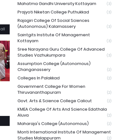
Mahatma Gandhi University Kottayam
(3)
Prajyoti Niketan College Puthukkad
(3)
Rajagiri College Of Social Sciences
(Autonomous) Kalamassery
(3)
all
Saintgits Institute Of Management
Kottayam
(3)
Sree Narayana Guru College Of Advanced
Studies Vazhukumpara
(3)
Assumption College (Autonomous)
Changanassery
(2)
Colleges In Palakkad
(2)
Government College For Women
Thiruvananthapuram
(2)
Govt. Arts & Science College Calicut
(2)
KMEA College Of Arts And Science Edathala
Aluva
(2)
Maharaja's College (Autonomous)
(2)
Monti International Institute Of Management
Studies Malappuram
(2)