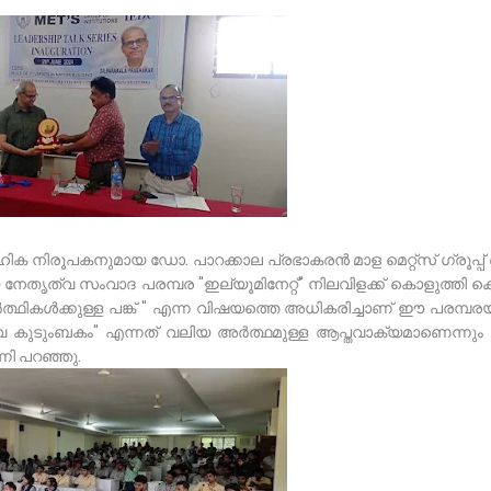
ൂഹിക നിരൂപകനുമായ ഡോ. പാറക്കാല പ്രഭാകരൻ മാള മെറ്റ്സ് ഗ്രൂപ്പ
നേതൃത്വ സംവാദ പരമ്പര "ഇല്യൂമിനേറ്റ്" നിലവിളക്ക് കൊളുത്തി ക
ർത്ഥികൾക്കുള്ള പങ്ക് " എന്ന വിഷയത്തെ അധികരിച്ചാണ് ഈ പരമ്പ
കുടുംബകം" എന്നത് വലിയ അർത്ഥമുള്ള ആപ്തവാക്യമാണെന്നും ഇ
നി പറഞ്ഞു.