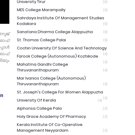
University Tirur
(6)
MES College Marampally
(5)
Sahrdaya Institute Of Management Studies
Kodakara
(5)
Sanatana Dharma College Alappuzha
(5)
ിനൂജ്
St. Thomas College Palai
 ഓഫ്
(5)
്പാൾ
Cochin University Of Science And Technology
 ഓഫ്
(4)
Farook College (Autonomous) Kozhikode
ിയും
(4)
Mahatma Gandhi College
Thiruvananthapuram
(4)
Mar Ivanios College (Autonomous)
Thiruvananthapuram
(4)
St. Joseph's College For Women Alappuzha
in
(4)
University Of Kerala
(4)
Alphonsa College Pala
(3)
Holy Grace Academy Of Pharmacy
(3)
Kerala Institute Of Co-Operative
Management Neyyardam
(3)