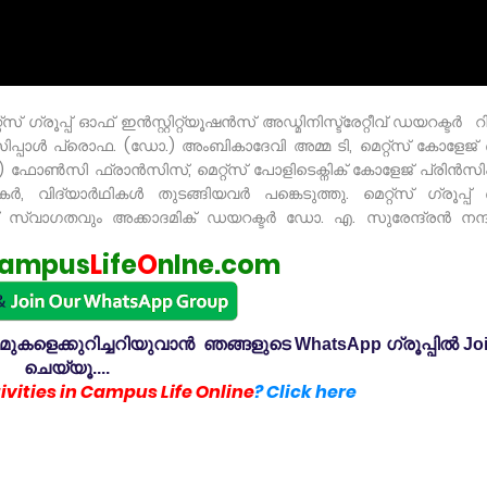
സ് ഗ്രൂപ്പ് ഓഫ് ഇൻസ്റ്റിറ്റ്യൂഷൻസ് അഡ്മിനിസ്ട്രേറ്റീവ് ഡയറക്ടർ റ
ൻസിപ്പാൾ പ്രൊഫ. (ഡോ.) അംബികാദേവി അമ്മ ടി, മെറ്റ്സ് കോളേജ്
 ഫോൺസി ഫ്രാൻസിസ്, മെറ്റ്സ് പോളിടെക്നിക് കോളേജ് പ്രിൻസിപ
വിദ്യാർഥികൾ തുടങ്ങിയവർ പങ്കെടുത്തു. മെറ്റ്സ് ഗ്രൂപ്പ്
് സ്വാഗതവും അക്കാദമിക് ഡയറക്ടർ ഡോ. എ. സുരേന്ദ്രൻ നന്ദ
ampus
L
ife
O
nlne.com
കളെക്കുറിച്ചറിയുവാൻ ഞങ്ങളുടെ WhatsApp ഗ്രൂപ്പിൽ Jo
ചെയ്യൂ....
vities in Campus Life Online
? Click here