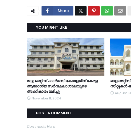
Share
YOU MIGHT LIKE
മാള മെറ്റ്സ് ഫാർമസി കോളേജിന് കേരള
മാള മെറ്റ
ആരോഗ്യ സർവകലാശാലയുടെ
സീറ്റുകൾ ഒഴ
അംഗീകാരം ലഭിച്ചു
August 19
November 11, 2024
POST A COMMENT
Comments Here