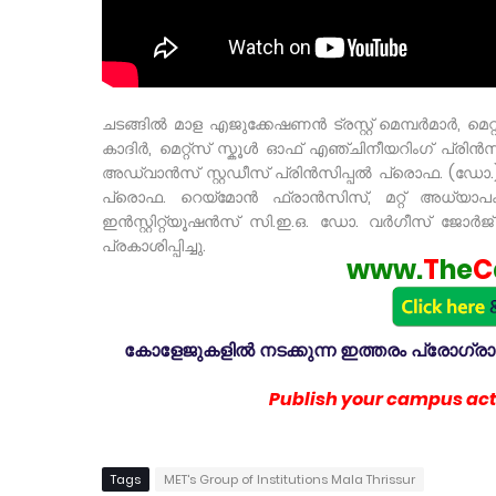
ചടങ്ങിൽ മാള എജുക്കേഷണൻ ട്രസ്റ്റ് മെമ്പർമാർ, മെറ്റ്
കാദിർ, മെറ്റ്സ് സ്കൂൾ ഓഫ് എഞ്ചിനീയറിംഗ് പ്രി
അഡ്വാൻസ് സ്റ്റഡീസ് പ്രിൻസിപ്പൽ പ്രൊഫ. (ഡോ.)
പ്രൊഫ. റെയ്മോൻ ഫ്രാൻസിസ്, മറ്റ് അധ്യാപകർ, 
ഇൻസ്റ്റിറ്റ്യൂഷൻസ് സി.ഇ.ഒ. ഡോ. വർഗീസ് ജോർജ
പ്രകാശിപ്പിച്ചു.
www.
T
he
C
കോളേജുകളിൽ നടക്കുന്ന ഇത്തരം പ്രോഗ്രാമു
Publish your campus acti
Tags
MET's Group of Institutions Mala Thrissur