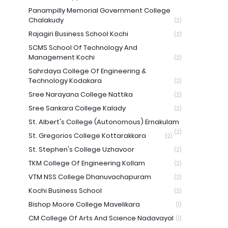
Panampilly Memorial Government College
Chalakudy
(2)
Rajagiri Business School Kochi
(2)
SCMS School Of Technology And
Management Kochi
(2)
Sahrdaya College Of Engineering &
Technology Kodakara
(2)
Sree Narayana College Nattika
(2)
Sree Sankara College Kalady
(2)
St. Albert's College (Autonomous) Ernakulam
(2)
St. Gregorios College Kottarakkara
(2)
St. Stephen's College Uzhavoor
(2)
TKM College Of Engineering Kollam
(2)
VTM NSS College Dhanuvachapuram
(2)
Kochi Business School
(2)
Bishop Moore College Mavelikara
(1)
CM College Of Arts And Science Nadavayal
(1)