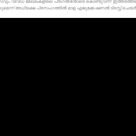
സവും വിവിധ മേഖലകളിലെ പ്രഗൽഭന്മാരെ കൊണ്ടുവന്ന് ഇത്തരത്തില
്കുമെന്ന് അധ്യക്ഷ പ്രസംഗത്തിൽ മാള എജുക്കേഷണൽ ട്രസ്റ്റ് ചെ