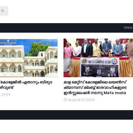
View 
്സ് കോളേജിൽ ഏതാനും ബിരുദ
മാള മെറ്റ്സ് കോളേജിലെ ലയൺസ്
ിവുണ്ട്
ക്യാമ്പസ് ക്ലബ്ബ് ഭാരവാഹികളുടെ
ഇൻസ്റ്റലേഷൻ നടന്നു Mets mala
, 2024
August 14, 2024