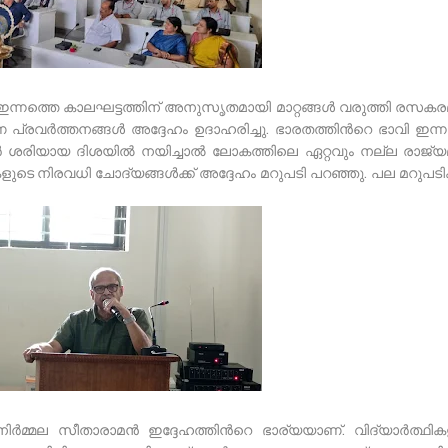
്നത്തെ കാലഘട്ടത്തിന് അനുസൃതമായി മാറ്റങ്ങൾ വരുത്തി രസകര
ാണ പ്രവർത്തനങ്ങൾ അദ്ദേഹം ഉദാഹരിച്ചു. ഭാരതത്തിൻറെ ഭാവി ഇന്ന
രിയായ ദിശയിൽ നയിച്ചാൽ ലോകത്തിലെ ഏറ്റവും നല്ല രാജ്യ
കളുടെ നിരവധി ചോദ്യങ്ങൾക്ക് അദ്ദേഹം മറുപടി പറഞ്ഞു. പല മറുപട
 നിർമ്മല സീതാരാമൻ ഇദ്ദേഹത്തിൻറെ ഭാര്യയാണ്. വിദ്യാർത്ഥിക