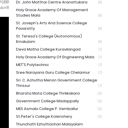
ുള്ള
Dr. John Matthai Centre Aranattukara
(8)
യർമാൻ
Holy Grace Academy Of Management
Studies Mala
(8)
St. Joseph's Arts And Science College
Pavaratty
(8)
St. Teresa's College (Autonomous)
Ernakulam
(8)
Deva Matha College Kuravilangad
(7)
Holy Grace Academy Of Engineering Mala
(7)
MET'S Polytechnic
(7)
Sree Narayana Guru College Chelannur
(7)
Sri. C. Achutha Menon Government College
Thrissur
(7)
Bharata Mata College Thrikkakara
(6)
Government College Madappally
(6)
MES Asmabi College P. Vemballur
(6)
St.Peter's College Kolenchery
(6)
Thunchath Ezhuthachan Malayalam