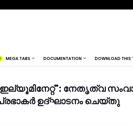
MEGA TABS
DOCUMENTATION
DOWNLOAD THIS 
"ഇല്യൂമിനേറ്റ്": നേതൃത്വ സംവ
 പ്രഭാകർ ഉദ്ഘാടനം ചെയ്തു