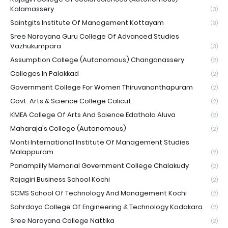
Kalamassery
(3)
Saintgits Institute Of Management Kottayam
(3)
Sree Narayana Guru College Of Advanced Studies
Vazhukumpara
(3)
Assumption College (Autonomous) Changanassery
(2)
Colleges In Palakkad
(2)
Government College For Women Thiruvananthapuram
(2)
Govt. Arts & Science College Calicut
(2)
KMEA College Of Arts And Science Edathala Aluva
(2)
Maharaja's College (Autonomous)
(2)
Monti International Institute Of Management Studies
Malappuram
(2)
Panampilly Memorial Government College Chalakudy
(2)
Rajagiri Business School Kochi
(2)
SCMS School Of Technology And Management Kochi
(2)
Sahrdaya College Of Engineering & Technology Kodakara
(2)
Sree Narayana College Nattika
(2)