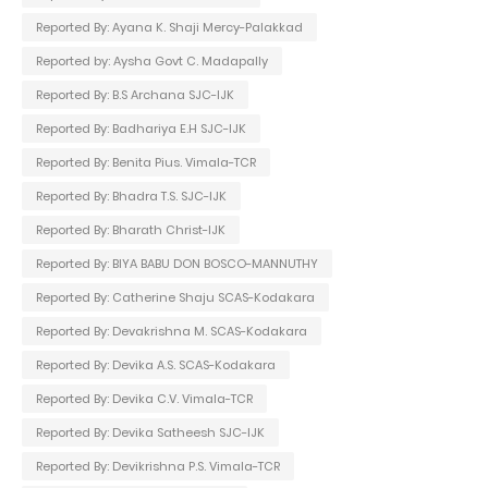
Reported By: Ayana K. Shaji Mercy-Palakkad
Reported by: Aysha Govt C. Madapally
Reported By: B.S Archana SJC-IJK
Reported By: Badhariya E.H SJC-IJK
Reported By: Benita Pius. Vimala-TCR
Reported By: Bhadra T.S. SJC-IJK
Reported By: Bharath Christ-IJK
Reported By: BIYA BABU DON BOSCO-MANNUTHY
Reported By: Catherine Shaju SCAS-Kodakara
Reported By: Devakrishna M. SCAS-Kodakara
Reported By: Devika A.S. SCAS-Kodakara
Reported By: Devika C.V. Vimala-TCR
Reported By: Devika Satheesh SJC-IJK
Reported By: Devikrishna P.S. Vimala-TCR