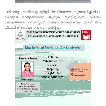
പതിനെട്ടാം ദേശീയ സ്റ്റാറ്റിസ്റ്റിക്സ് ദിനത്തോടനുബന്ധിച്ചു വിമല
കോളേജ് ഓട്ടോനോമസ് തൃശൂർ, സ്റ്റാറ്റിസ്റ്റിക്സ് വിഭാഗം
കേരളത്തിലെ ഹൈസ്കൂൾ വിദ്യാർത്ഥികൾകായി ജൂൺ 28ാം
തീയതി ക്വിസ് മത്സരം സംഘടിപ്പിച്ചു.