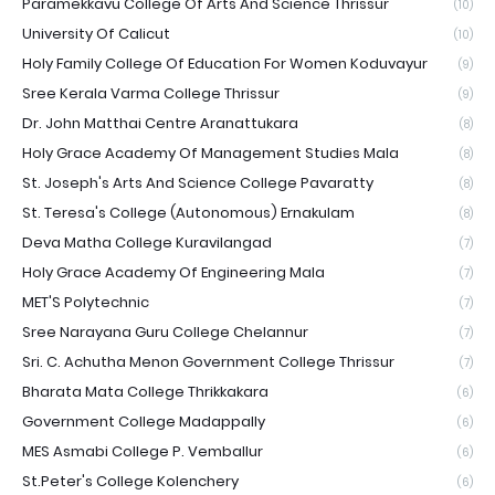
Paramekkavu College Of Arts And Science Thrissur
(10)
University Of Calicut
(10)
Holy Family College Of Education For Women Koduvayur
(9)
Sree Kerala Varma College Thrissur
(9)
Dr. John Matthai Centre Aranattukara
(8)
Holy Grace Academy Of Management Studies Mala
(8)
St. Joseph's Arts And Science College Pavaratty
(8)
St. Teresa's College (Autonomous) Ernakulam
(8)
Deva Matha College Kuravilangad
(7)
Holy Grace Academy Of Engineering Mala
(7)
MET'S Polytechnic
(7)
Sree Narayana Guru College Chelannur
(7)
Sri. C. Achutha Menon Government College Thrissur
(7)
Bharata Mata College Thrikkakara
(6)
Government College Madappally
(6)
MES Asmabi College P. Vemballur
(6)
St.Peter's College Kolenchery
(6)