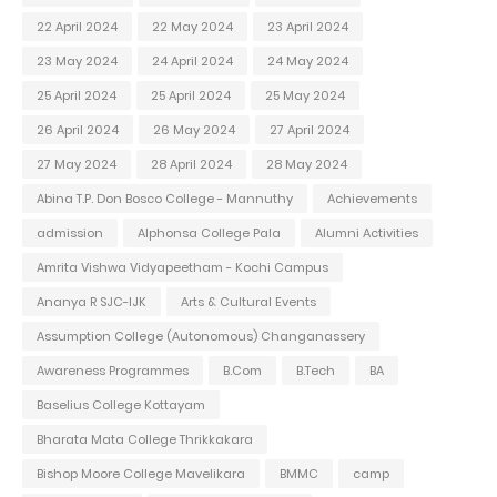
22 April 2024
22 May 2024
23 April 2024
23 May 2024
24 April 2024
24 May 2024
25 April 2024
25 April 2024
25 May 2024
26 April 2024
26 May 2024
27 April 2024
27 May 2024
28 April 2024
28 May 2024
Abina T.P. Don Bosco College - Mannuthy
Achievements
admission
Alphonsa College Pala
Alumni Activities
Amrita Vishwa Vidyapeetham - Kochi Campus
Ananya R SJC-IJK
Arts & Cultural Events
Assumption College (Autonomous) Changanassery
Awareness Programmes
B.Com
B.Tech
BA
Baselius College Kottayam
Bharata Mata College Thrikkakara
Bishop Moore College Mavelikara
BMMC
camp