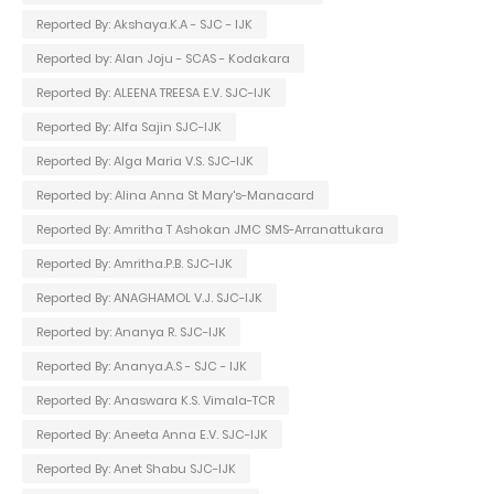
Reported By: Akshaya.K.A - SJC - IJK
Reported by: Alan Joju - SCAS - Kodakara
Reported By: ALEENA TREESA E.V. SJC-IJK
Reported By: Alfa Sajin SJC-IJK
Reported By: Alga Maria V.S. SJC-IJK
Reported by: Alina Anna St Mary's-Manacard
Reported By: Amritha T Ashokan JMC SMS-Arranattukara
Reported By: Amritha.P.B. SJC-IJK
Reported By: ANAGHAMOL V.J. SJC-IJK
Reported by: Ananya R. SJC-IJK
Reported By: Ananya.A.S - SJC - IJK
Reported By: Anaswara K.S. Vimala-TCR
Reported By: Aneeta Anna E.V. SJC-IJK
Reported By: Anet Shabu SJC-IJK