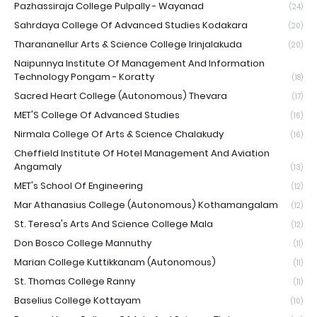
Pazhassiraja College Pulpally - Wayanad
(24)
Sahrdaya College Of Advanced Studies Kodakara
(20)
Tharananellur Arts & Science College Irinjalakuda
(20)
Naipunnya Institute Of Management And Information
Technology Pongam - Koratty
(18)
Sacred Heart College (Autonomous) Thevara
(17)
MET'S College Of Advanced Studies
(16)
Nirmala College Of Arts & Science Chalakudy
(16)
Cheffield Institute Of Hotel Management And Aviation
Angamaly
(13)
MET's School Of Engineering
(12)
Mar Athanasius College (Autonomous) Kothamangalam
(12)
St. Teresa's Arts And Science College Mala
(12)
Don Bosco College Mannuthy
(11)
Marian College Kuttikkanam (Autonomous)
(11)
St. Thomas College Ranny
(11)
Baselius College Kottayam
(10)