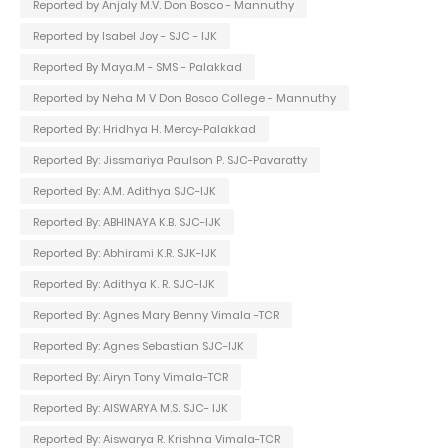
Reported by Anjaly M.V. Don Bosco - Mannuthy
Reported by Isabel Joy - SJC - IJK
Reported By Maya.M - SMS - Palakkad
Reported by Neha M V Don Bosco College - Mannuthy
Reported By: Hridhya H. Mercy-Palakkad
Reported By: Jissmariya Paulson P. SJC-Pavaratty
Reported By: A.M. Adithya SJC-IJK
Reported By: ABHINAYA K.B. SJC-IJK
Reported By: Abhirami K.R. SJK-IJK
Reported By: Adithya K. R. SJC-IJK
Reported By: Agnes Mary Benny Vimala -TCR
Reported By: Agnes Sebastian SJC-IJK
Reported By: Airyn Tony Vimala-TCR
Reported By: AISWARYA M.S. SJC- IJK
Reported By: Aiswarya R. Krishna Vimala-TCR