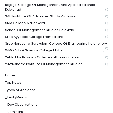
Rajagiri College Of Management And Applied Science
Kakkanad
(1)
SAFI Institute Of Advanced Study Vazhayur
(1)
SNM College Maliankara
(1)
School Of Management Studies Palakkad
(1)
Sree Ayyappa College Eramallikara
(1)
Sree Narayana Gurukulam College Of Engineering Kolenchery
(1)
WMO Arts & Science College Muttil
(1)
Yeldo Mar Baselios College Kothamangalam
(1)
Yuvakshetra Institute Of Management Studies
(1)
Home
Top News
Types of Activities
_Fest /Meets
_Day Observations
_Seminars