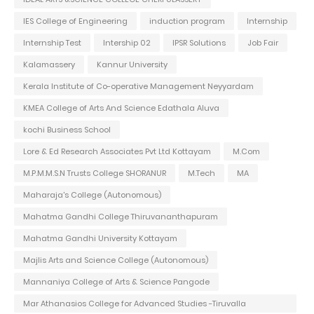
IES College of Engineering
induction program
Internship
Internship Test
Intership 02
IPSR Solutions
Job Fair
Kalamassery
Kannur University
Kerala Institute of Co-operative Management Neyyardam
KMEA College of Arts And Science Edathala Aluva
kochi Business School
Lore & Ed Research Associates Pvt Ltd Kottayam
M.Com
M.P.M.M.S.N Trusts College SHORANUR
M.Tech
MA
Maharaja's College (Autonomous)
Mahatma Gandhi College Thiruvananthapuram
Mahatma Gandhi University Kottayam
Majlis Arts and Science College (Autonomous)
Mannaniya College of Arts & Science Pangode
Mar Athanasios College for Advanced Studies -Tiruvalla