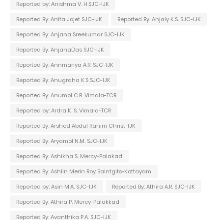
Reported by: Anishma V. H.SJC-IJK
Reported By: Anita Jojet SJC-IJK
Reported By: Anjaly K.S. SJC-IJK
Reported By: Anjana Sreekumar SJC-IJK
Reported By: AnjanaDas SJC-IJK
Reported By: Annmariya A.R. SJC-IJK
Reported By: Anugraha K.S SJC-IJK
Reported By: Anumol C.B. Vimala-TCR
Reported by: Ardra K. S. Vimala-TCR
Reported By: Arshed Abdul Rahim Christ-IJK
Reported By: Aryamol N.M. SJC-IJK
Reported By: Ashikha S. Mercy-Palakad
Reported By: Ashlin Merin Roy Saintgits-Kottayam
Reported by: Asin M.A. SJC-IJK
Reported By: Athira A.R. SJC-IJK
Reported By: Athira P. Mercy-Palakkad
Reported By: Avanthika P.A. SJC-IJK