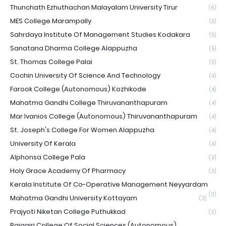
Thunchath Ezhuthachan Malayalam University Tirur
(6)
MES College Marampally
(5)
Sahrdaya Institute Of Management Studies Kodakara
(5)
Sanatana Dharma College Alappuzha
(5)
St. Thomas College Palai
(5)
Cochin University Of Science And Technology
(4)
Farook College (Autonomous) Kozhikode
(4)
Mahatma Gandhi College Thiruvananthapuram
(4)
Mar Ivanios College (Autonomous) Thiruvananthapuram
(4)
St. Joseph's College For Women Alappuzha
(4)
University Of Kerala
(4)
Alphonsa College Pala
(3)
Holy Grace Academy Of Pharmacy
(3)
Kerala Institute Of Co-Operative Management Neyyardam
(3)
Mahatma Gandhi University Kottayam
(3)
Prajyoti Niketan College Puthukkad
(3)
Rajagiri College Of Social Sciences (Autonomous)