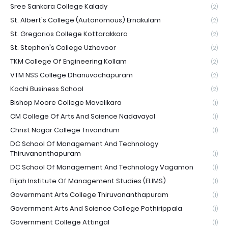
Sree Sankara College Kalady
(2)
St. Albert's College (Autonomous) Ernakulam
(2)
St. Gregorios College Kottarakkara
(2)
St. Stephen's College Uzhavoor
(2)
TKM College Of Engineering Kollam
(2)
VTM NSS College Dhanuvachapuram
(2)
Kochi Business School
(2)
Bishop Moore College Mavelikara
(1)
CM College Of Arts And Science Nadavayal
(1)
Christ Nagar College Trivandrum
(1)
DC School Of Management And Technology
Thiruvananthapuram
(1)
DC School Of Management And Technology Vagamon
(1)
Elijah Institute Of Management Studies (ELIMS)
(1)
Government Arts College Thiruvananthapuram
(1)
Government Arts And Science College Pathirippala
(1)
Government College Attingal
(1)