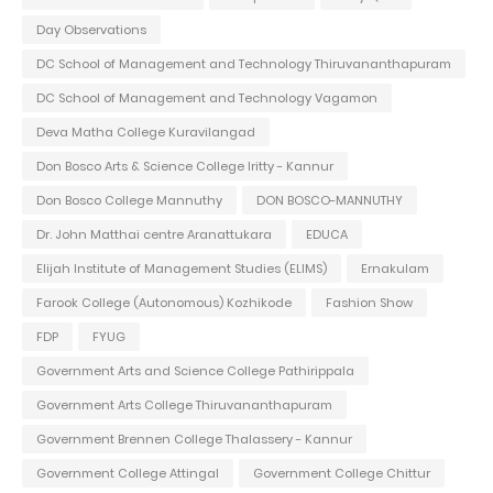
Day Observations
DC School of Management and Technology Thiruvananthapuram
DC School of Management and Technology Vagamon
Deva Matha College Kuravilangad
Don Bosco Arts & Science College Iritty - Kannur
Don Bosco College Mannuthy
DON BOSCO-MANNUTHY
Dr. John Matthai centre Aranattukara
EDUCA
Elijah Institute of Management Studies (ELIMS)
Ernakulam
Farook College (Autonomous) Kozhikode
Fashion Show
FDP
FYUG
Government Arts and Science College Pathirippala
Government Arts College Thiruvananthapuram
Government Brennen College Thalassery - Kannur
Government College Attingal
Government College Chittur