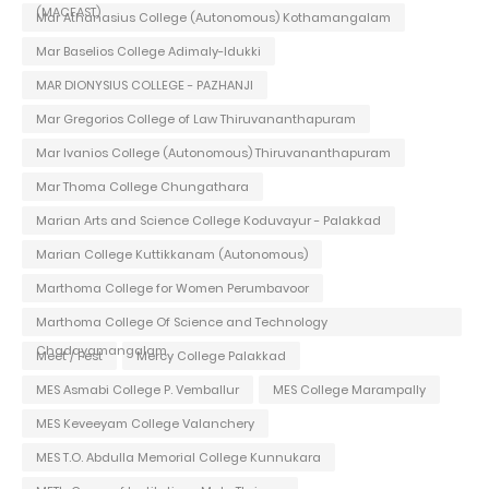
(MACFAST)
Mar Athanasius College (Autonomous) Kothamangalam
Mar Baselios College Adimaly-Idukki
MAR DIONYSIUS COLLEGE - PAZHANJI
Mar Gregorios College of Law Thiruvananthapuram
Mar Ivanios College (Autonomous) Thiruvananthapuram
Mar Thoma College Chungathara
Marian Arts and Science College Koduvayur - Palakkad
Marian College Kuttikkanam (Autonomous)
Marthoma College for Women Perumbavoor
Marthoma College Of Science and Technology
Chadayamangalam
Meet / Fest
Mercy College Palakkad
MES Asmabi College P. Vemballur
MES College Marampally
MES Keveeyam College Valanchery
MES T.O. Abdulla Memorial College Kunnukara