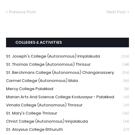
Previous Post
Next Post
COLLEGES & ACTIVITIES
St. Joseph's College (Autonomous) Irinjalakuda
(224)
St. Thomas College (Autonomous) Thrissur
(148)
St. Berchmans College (Autonomous) Changanassery
(124)
Carmel College (Autonomous) Mala
(95)
Mercy College Palakkad
(81)
Marian Arts And Science College Koduvayur - Palakkad
(47)
Vimala College (Autonomous) Thrissur
(47)
St. Mary's College Thrissur
(36)
Christ College (Autonomous) Irinjalakuda
(34)
St. Aloysius College Elthuruth
(27)