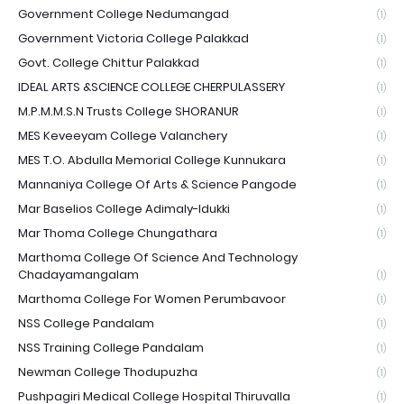
Government College Nedumangad
(1)
Government Victoria College Palakkad
(1)
Govt. College Chittur Palakkad
(1)
IDEAL ARTS &SCIENCE COLLEGE CHERPULASSERY
(1)
M.P.M.M.S.N Trusts College SHORANUR
(1)
MES Keveeyam College Valanchery
(1)
MES T.O. Abdulla Memorial College Kunnukara
(1)
Mannaniya College Of Arts & Science Pangode
(1)
Mar Baselios College Adimaly-Idukki
(1)
Mar Thoma College Chungathara
(1)
Marthoma College Of Science And Technology
Chadayamangalam
(1)
Marthoma College For Women Perumbavoor
(1)
NSS College Pandalam
(1)
NSS Training College Pandalam
(1)
Newman College Thodupuzha
(1)
Pushpagiri Medical College Hospital Thiruvalla
(1)