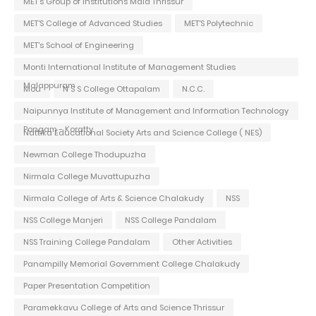
MET's Group of Institutions Mala Thrissur
MET'S College of Advanced Studies
MET'S Polytechnic
MET's School of Engineering
Monti International Institute of Management Studies
Malappuram
Mou
N S S College Ottapalam
N.C.C.
Naipunnya Institute of Management and Information Technology
Pongam - Koratty
Nattika Educational Society Arts and Science College ( NES)
Newman College Thodupuzha
Nirmala College Muvattupuzha
Nirmala College of Arts & Science Chalakudy
NSS
NSS College Manjeri
NSS College Pandalam
NSS Training College Pandalam
Other Activities
Panampilly Memorial Government College Chalakudy
Paper Presentation Competition
Paramekkavu College of Arts and Science Thrissur