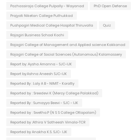
Pazhassiraja College Pulpally - Wayanad
PhD Open Defense
Prajyoti Niketan College Puthukkad
Pushpagiri Medical College Hospital Thiruvalla
Quiz
Rajagiri Business School Kochi
Rajagiri College of Management and Applied science Kakkanad
Rajagiri College of Social Sciences (Autonomous) Kalamassery
Report by: Aysha Amanna - SJC-IJK
Report by:Ashna Aneesh SJC-IJK
Reported By : Laly A B - NIMIT - Koratty
Reported by : Sreedevi K (Mercy College Palakkad)
Reported By : Sumayya Beevi - SJC - IJK
Reported by : Swetha.P (N S S College Ottapalam)
Reported by :Athira V Satheesh Vimala-TCR
Reported by Anakha K.S. SJC- IJK