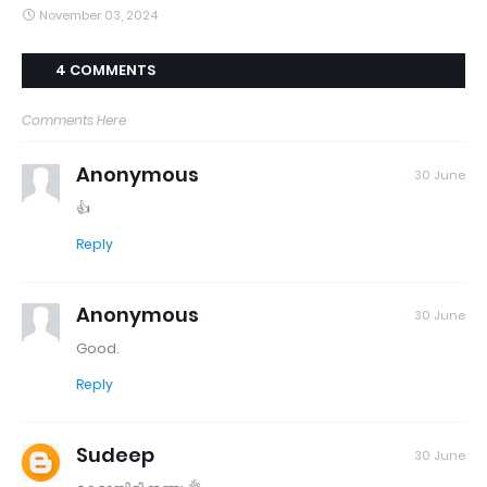
November 03, 2024
4 COMMENTS
Comments Here
Anonymous
30 June
👍
Reply
Anonymous
30 June
Good.
Reply
Sudeep
30 June