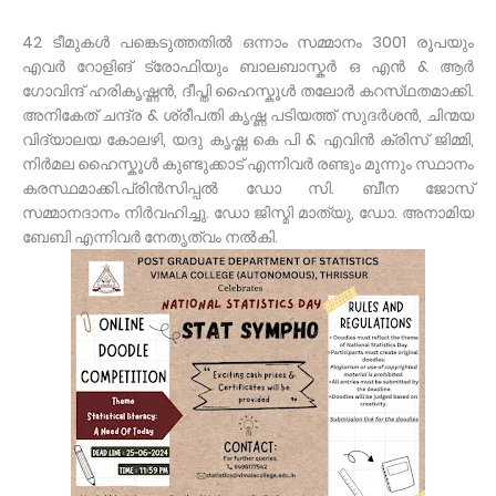
42 ടീമുകൾ പങ്കെടുത്തതിൽ ഒന്നാം സമ്മാനം 3001 രൂപയും
എവർ റോളിങ് ട്രോഫിയും ബാലബാസ്കർ ഒ എൻ & ആർ
ഗോവിന്ദ് ഹരികൃഷ്ണൻ, ദീപ്തി ഹൈസ്കൂൾ തലോർ കറസ്‌ഥതമാക്കി.
അനികേത് ചന്ദ്ര & ശ്രീപതി കൃഷ്ണ പടിയത്ത് സുദർശൻ, ചിന്മയ
വിദ്യാലയ കോലഴി, യദു കൃഷ്ണ കെ പി & എവിൻ ക്രിസ് ജിമ്മി,
നിർമല ഹൈസ്കൂൾ കുണ്ടുക്കാട് എന്നിവർ രണ്ടും മൂന്നും സ്ഥാനം
കരസ്ഥമാക്കി.പ്രിൻസിപ്പൽ ഡോ സി. ബീന ജോസ്
സമ്മാനദാനം നിർവഹിച്ചു. ഡോ ജിസ്മി മാത്യു, ഡോ. അനാമിയ
ബേബി എന്നിവർ നേതൃത്വം നൽകി.