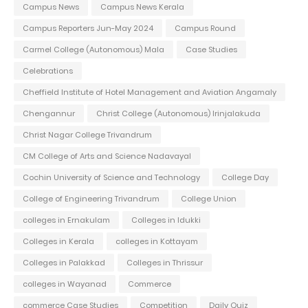
Campus News
Campus News Kerala
Campus Reporters Jun-May 2024
Campus Round
Carmel College (Autonomous) Mala
Case Studies
Celebrations
Cheffield Institute of Hotel Management and Aviation Angamaly
Chengannur
Christ College (Autonomous) Irinjalakuda
Christ Nagar College Trivandrum
CM College of Arts and Science Nadavayal
Cochin University of Science and Technology
College Day
College of Engineering Trivandrum
College Union
colleges in Ernakulam
Colleges in Idukki
Colleges in Kerala
colleges in Kottayam
Colleges in Palakkad
Colleges in Thrissur
colleges in Wayanad
Commerce
commerce Case Studies
Competition
Daily Quiz