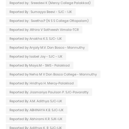
Reported by : Sreedevi K (Mercy College Palakkad)
Reported By : Sumayya Beevi - SJC - IJK
Reported by : Swetha.P (N S S College Ottapalam)
Reported by :Athira V Satheesh Vimala-TCR
Reported by Anakha K.S. SJC- IJK
Reported by Anjaly M.V. Don Bosco - Mannuthy
Reported by Isabel Joy - SJC - IJK
Reported By Maya.M - SMS - Palakkad
Reported by Neha M V Don Bosco College - Mannuthy
Reported By: Hridhya H. Mercy-Palakkad
Reported By: Jissmariya Paulson P. SJC-Pavaratty
Reported By: A.M. Adithya SJC-IJK
Reported By: ABHINAYA K.B. SJC-IJK
Reported By: Abhirami K.R. SJK-IJK
Reported By: Adithya K. R. SJC-IJK