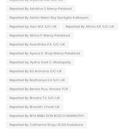
Reported By: Ashikha S. Mercy-Palakad
Reported By: Ashlin Merin Roy Saintgits-Kottayam
Reported by: Asin M.A. SJC-IJK
Reported By: Athira A.R. SJC-IJK
Reported By: Athira P. Mercy-Palakkad
Reported By: Avanthika P.A. SJC-IJK
Reported By: Ayana K. Shaji Mercy-Palakkad
Reported by: Aysha Govt C. Madapally
Reported By: B.S Archana SJC-IJK
Reported By: Badhariya E.H SJC-IJK
Reported By: Benita Pius. Vimala-TCR
Reported By: Bhadra T.S. SJC-IJK
Reported By: Bharath Christ-IJK
Reported By: BIYA BABU DON BOSCO-MANNUTHY
Reported By: Catherine Shaju SCAS-Kodakara