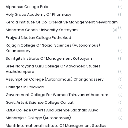
Alphonsa College Pala
(3)
Holy Grace Academy Of Pharmacy
(3)
Kerala Institute Of Co-Operative Management Neyyardam
(3)
Mahatma Gandhi University Kottayam
(3)
Prajyoti Niketan College Puthukkad
(3)
Rajagiri College Of Social Sciences (Autonomous)
Kalamassery
(3)
Saintgits Institute Of Management Kottayam
(3)
Sree Narayana Guru College Of Advanced Studies
Vazhukumpara
(3)
Assumption College (Autonomous) Changanassery
(2)
Colleges In Palakkad
(2)
Government College For Women Thiruvananthapuram
(2)
Govt. Arts & Science College Calicut
(2)
KMEA College Of Arts And Science Edathala Aluva
(2)
Maharaja's College (Autonomous)
(2)
Monti International Institute Of Management Studies