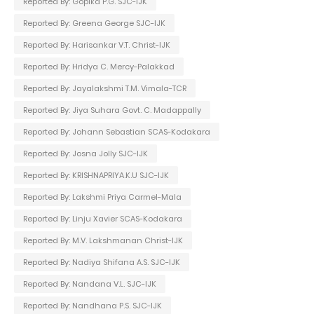
Reported By: Gopika P.G. SJC-IJK
Reported By: Greena George SJC-IJK
Reported By: Harisankar V.T. Christ-IJK
Reported By: Hridya C. Mercy-Palakkad
Reported By: Jayalakshmi T.M. Vimala-TCR
Reported By: Jiya Suhara Govt. C. Madappally
Reported By: Johann Sebastian SCAS-Kodakara
Reported By: Josna Jolly SJC-IJK
Reported By: KRISHNAPRIYA.K.U SJC-IJK
Reported By: Lakshmi Priya Carmel-Mala
Reported By: Linju Xavier SCAS-Kodakara
Reported By: M.V. Lakshmanan Christ-IJK
Reported By: Nadiya Shifana A.S. SJC-IJK
Reported By: Nandana V.L. SJC-IJK
Reported By: Nandhana P.S. SJC-IJK