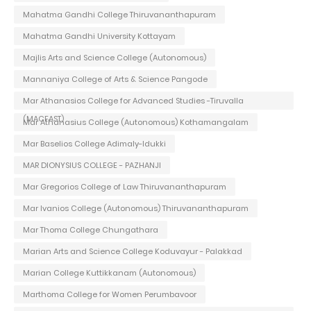
Mahatma Gandhi College Thiruvananthapuram
Mahatma Gandhi University Kottayam
Majlis Arts and Science College (Autonomous)
Mannaniya College of Arts & Science Pangode
Mar Athanasios College for Advanced Studies -Tiruvalla
(MACFAST)
Mar Athanasius College (Autonomous) Kothamangalam
Mar Baselios College Adimaly-Idukki
MAR DIONYSIUS COLLEGE - PAZHANJI
Mar Gregorios College of Law Thiruvananthapuram
Mar Ivanios College (Autonomous) Thiruvananthapuram
Mar Thoma College Chungathara
Marian Arts and Science College Koduvayur - Palakkad
Marian College Kuttikkanam (Autonomous)
Marthoma College for Women Perumbavoor