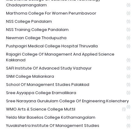
Chadayamangalam
(1)
Marthoma College For Women Perumbavoor
(1)
NSS College Pandalam
(1)
NSS Training College Pandalam
(1)
Newman College Thodupuzha
(1)
Pushpagiri Medical College Hospital Thiruvalla
(1)
Rajagiri College Of Management And Applied Science
Kakkanad
(1)
SAFI Institute Of Advanced Study Vazhayur
(1)
SNM College Maliankara
(1)
School Of Management Studies Palakkad
(1)
Sree Ayyappa College Eramallikara
(1)
Sree Narayana Gurukulam College Of Engineering Kolenchery
(1)
WMO Arts & Science College Muttil
(1)
Yeldo Mar Baselios College Kothamangalam
(1)
Yuvakshetra Institute Of Management Studies
(1)