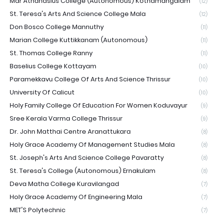
Mar Athanasius College (Autonomous) Kothamangalam
(12)
St. Teresa's Arts And Science College Mala
(12)
Don Bosco College Mannuthy
(11)
Marian College Kuttikkanam (Autonomous)
(11)
St. Thomas College Ranny
(11)
Baselius College Kottayam
(10)
Paramekkavu College Of Arts And Science Thrissur
(10)
University Of Calicut
(10)
Holy Family College Of Education For Women Koduvayur
(9)
Sree Kerala Varma College Thrissur
(9)
Dr. John Matthai Centre Aranattukara
(8)
Holy Grace Academy Of Management Studies Mala
(8)
St. Joseph's Arts And Science College Pavaratty
(8)
St. Teresa's College (Autonomous) Ernakulam
(8)
Deva Matha College Kuravilangad
(7)
Holy Grace Academy Of Engineering Mala
(7)
MET'S Polytechnic
(7)