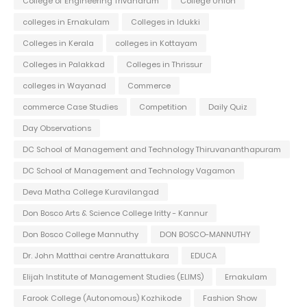
College of Engineering Trivandrum
College Union
colleges in Ernakulam
Colleges in Idukki
Colleges in Kerala
colleges in Kottayam
Colleges in Palakkad
Colleges in Thrissur
colleges in Wayanad
Commerce
commerce Case Studies
Competition
Daily Quiz
Day Observations
DC School of Management and Technology Thiruvananthapuram
DC School of Management and Technology Vagamon
Deva Matha College Kuravilangad
Don Bosco Arts & Science College Iritty - Kannur
Don Bosco College Mannuthy
DON BOSCO-MANNUTHY
Dr. John Matthai centre Aranattukara
EDUCA
Elijah Institute of Management Studies (ELIMS)
Ernakulam
Farook College (Autonomous) Kozhikode
Fashion Show