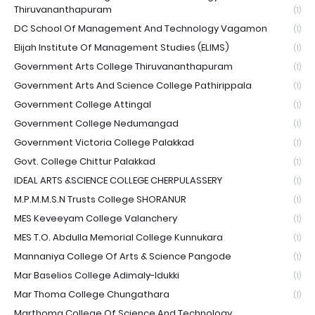
Thiruvananthapuram
(1)
DC School Of Management And Technology Vagamon
(1)
Elijah Institute Of Management Studies (ELIMS)
(1)
Government Arts College Thiruvananthapuram
(1)
Government Arts And Science College Pathirippala
(1)
Government College Attingal
(1)
Government College Nedumangad
(1)
Government Victoria College Palakkad
(1)
Govt. College Chittur Palakkad
(1)
IDEAL ARTS &SCIENCE COLLEGE CHERPULASSERY
(1)
M.P.M.M.S.N Trusts College SHORANUR
(1)
MES Keveeyam College Valanchery
(1)
MES T.O. Abdulla Memorial College Kunnukara
(1)
Mannaniya College Of Arts & Science Pangode
(1)
Mar Baselios College Adimaly-Idukki
(1)
Mar Thoma College Chungathara
(1)
Marthoma College Of Science And Technology