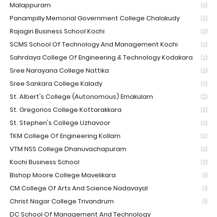
Malappuram
(2)
Panampilly Memorial Government College Chalakudy
(2)
Rajagiri Business School Kochi
(2)
SCMS School Of Technology And Management Kochi
(2)
Sahrdaya College Of Engineering & Technology Kodakara
(2)
Sree Narayana College Nattika
(2)
Sree Sankara College Kalady
(2)
St. Albert's College (Autonomous) Ernakulam
(2)
St. Gregorios College Kottarakkara
(2)
St. Stephen's College Uzhavoor
(2)
TKM College Of Engineering Kollam
(2)
VTM NSS College Dhanuvachapuram
(2)
Kochi Business School
(2)
Bishop Moore College Mavelikara
(1)
CM College Of Arts And Science Nadavayal
(1)
Christ Nagar College Trivandrum
(1)
DC School Of Management And Technology