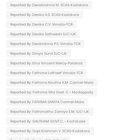
Reported By: Devakrishna M. SCAS-Kodakara
Reported By: Devika A.S. SCAS-Kodakara
Reported By: Devika C.V. Vimala-TCR
Reported By: Devika Satheesh SJC-IJK
Reported By: Devikrishna P.S. Vimala-TCR
Reported By: Drisya Sunil SJC-IJK
Reported By: Elna Vincent Mercy-Palakad
Reported By: Fathima Latheef Vimala-TCR
Reported By: Fathima Noufira K.M. Carmel-Mala
Reported by: Fathima Rifa Govt. C - Madappally
Reported By: FATHIMA SANIYA Carmel-Mala
Reported By: Fathimathu Zamiya E.M. SJC-IJK
Reported By: GAUTHAM GOVT.C. - Kozhikode
Reported By: Gopi Krishnan V. SCAS-Kodakara