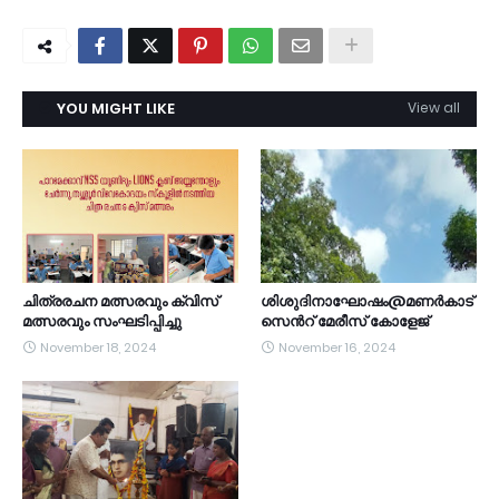
YOU MIGHT LIKE
View all
ചിത്രരചന മത്സരവും ക്വിസ്
ശിശുദിനാഘോഷം@മണർകാട്
മത്സരവും സംഘടിപ്പിച്ചു
സെൻറ് മേരീസ് കോളേജ്
November 18, 2024
November 16, 2024