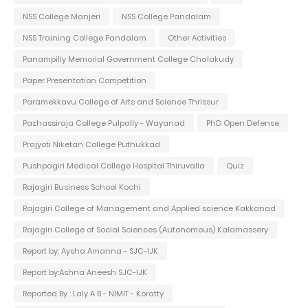
NSS College Manjeri
NSS College Pandalam
NSS Training College Pandalam
Other Activities
Panampilly Memorial Government College Chalakudy
Paper Presentation Competition
Paramekkavu College of Arts and Science Thrissur
Pazhassiraja College Pulpally - Wayanad
PhD Open Defense
Prajyoti Niketan College Puthukkad
Pushpagiri Medical College Hospital Thiruvalla
Quiz
Rajagiri Business School Kochi
Rajagiri College of Management and Applied science Kakkanad
Rajagiri College of Social Sciences (Autonomous) Kalamassery
Report by: Aysha Amanna - SJC-IJK
Report by:Ashna Aneesh SJC-IJK
Reported By : Laly A B - NIMIT - Koratty