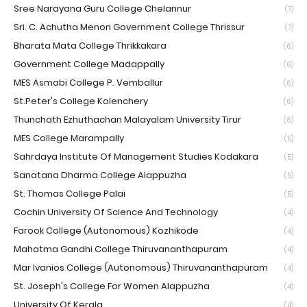
Sree Narayana Guru College Chelannur
(7)
Sri. C. Achutha Menon Government College Thrissur
(7)
Bharata Mata College Thrikkakara
(6)
Government College Madappally
(6)
MES Asmabi College P. Vemballur
(6)
St.Peter's College Kolenchery
(6)
Thunchath Ezhuthachan Malayalam University Tirur
(6)
MES College Marampally
(5)
Sahrdaya Institute Of Management Studies Kodakara
(5)
Sanatana Dharma College Alappuzha
(5)
St. Thomas College Palai
(5)
Cochin University Of Science And Technology
(4)
Farook College (Autonomous) Kozhikode
(4)
Mahatma Gandhi College Thiruvananthapuram
(4)
Mar Ivanios College (Autonomous) Thiruvananthapuram
(4)
St. Joseph's College For Women Alappuzha
(4)
University Of Kerala
(4)