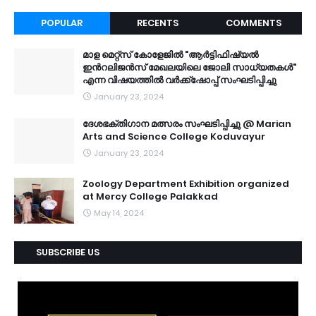
POPULAR
RECENTS
COMMENTS
മാള മെറ്റ്സ് കോളേജിൽ "ആർട്ടിഫിഷ്യൽ
ഇൻറലിജൻസ് മേഖലയിലെ ജോലി സാധ്യതകൾ"
എന്ന വിഷയത്തിൽ വർക്ക്ഷോപ്പ് സംഘടിപ്പിച്ചു
January 23, 2024
ദേശഭക്തിഗാന മത്സരം സംഘടിപ്പിച്ചു @ Marian
Arts and Science College Koduvayur
January 23, 2024
Zoology Department Exhibition organized
at Mercy College Palakkad
May 14, 2024
SUBSCRIBE US