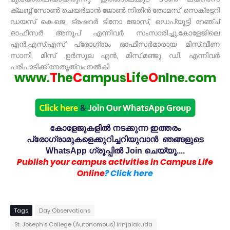
ക്ലബ്ബ് സോൺ ചെയർമാൻ ജോൺ നിതിൻ തോമസ്, സെക്രട്ടറി
ഡയസ് കെ.ജെ, ട്രഷറർ ടിനോ ജോസ്, ഡെപ്യൂട്ടി റേഞ്ച്
ഓഫീസർ അനൂപ് എന്നിവർ സംസാരിച്ചു.കോളേജിലെ
എൻ.എസ്.എസ് പ്രോഗ്രാം ഓഫീസർമാരായ മിസ്.വീണ
സാനി, മിസ് .ഉർസുല എൻ, മിസ്.മഞ്ജു ഡി. എന്നിവർ
പരിപാടിക്ക് നേതൃത്വം നൽകി
www.
T
he
C
ampus
L
ife
O
nlne.com
കോളേജുകളിൽ നടക്കുന്ന ഇത്തരം
പ്രോഗ്രാമുകളെക്കുറിച്ചറിയുവാൻ ഞങ്ങളുടെ
WhatsApp ഗ്രൂപ്പിൽ Join ചെയ്യൂ....
Publish your campus activities in Campus Life
Online
? Click here
Tags
Day Observations
St. Joseph's College (Autonomous) Irinjalakuda