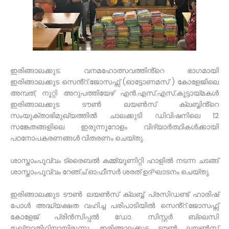
ഇരിങ്ങാലക്കുട: വനമഹോത്സവത്തിൻ്റെ ഭാഗമായി
ഇരിങ്ങാലക്കുട സെൻ്റ്.ജോസഫ്സ് (ഓട്ടോണമസ് ) കോളേജിലെ
അമ്പത്, നൂറ്റി അറുപത്തിയേഴ് എൻ.എസ്.എസ്.കൂട്ടായ്മകൾ
ഇരിങ്ങാലക്കുട ടൗൺ ലയൺസ് ക്ലബ്ബിൻ്റെ
സംയുക്താഭിമുഖ്യത്തിൽ ചാലക്കുടി ഡിവിഷനിലെ 12
സങ്കേതങ്ങളിലെ ഇരുന്നൂറോളം വിദ്യാർത്ഥികൾക്കായി
പഠനോപകരണങ്ങൾ വിതരണം ചെയ്തു.
ശാസ്താംപൂവ്വം ട്രൈബൽ കമ്മ്യൂണിറ്റി ഹാളിൽ നടന്ന ചടങ്ങ്
ശാസ്താംപൂവ്വം റേഞ്ച് ഓഫീസർ ശരത് ഉദ്ഘാടനം ചെയ്തു.
ഇരിങ്ങാലക്കുട ടൗൺ ലയൺസ് ക്ലബ്ബ് പ്രസിഡണ്ട് ഹാരിഷ്
പോൾ അദ്ധ്യക്ഷത വഹിച്ച പരിപാടിയിൽ സെൻ്റ്.ജോസഫ്സ്
കോളേജ് പ്രിൻസിപ്പൽ ഡോ. സിസ്റ്റർ ബ്ലെസി
മുഖ്യാതിഥിയായിരുന്നു. ഇരിങ്ങാലക്കുട ടൗൺ ലയൺസ്