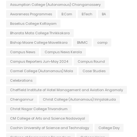
Assumption College (Autonomous) Changanassery
Awareness Programmes
B.Com
B.Tech
BA
Baselius College Kottayam
Bharata Mata College Thrikkakara
Bishop Moore College Mavelikara
BMMC
camp
Campus News
Campus News Kerala
Campus Reporters Jun-May 2024
Campus Round
Carmel College (Autonomous) Mala
Case Studies
Celebrations
Cheffield Institute of Hotel Management and Aviation Angamaly
Chengannur
Christ College (Autonomous) Irinjalakuda
Christ Nagar College Trivandrum
CM College of Arts and Science Nadavayal
Cochin University of Science and Technology
College Day