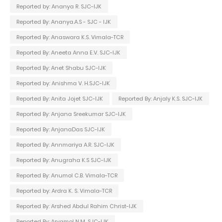
Reported by: Ananya R. SJC-IJK
Reported By: Ananya.A.S - SJC - IJK
Reported By: Anaswara K.S. Vimala-TCR
Reported By: Aneeta Anna E.V. SJC-IJK
Reported By: Anet Shabu SJC-IJK
Reported by: Anishma V. H.SJC-IJK
Reported By: Anita Jojet SJC-IJK
Reported By: Anjaly K.S. SJC-IJK
Reported By: Anjana Sreekumar SJC-IJK
Reported By: AnjanaDas SJC-IJK
Reported By: Annmariya A.R. SJC-IJK
Reported By: Anugraha K.S SJC-IJK
Reported By: Anumol C.B. Vimala-TCR
Reported by: Ardra K. S. Vimala-TCR
Reported By: Arshed Abdul Rahim Christ-IJK
Reported By: Aryamol N.M. SJC-IJK