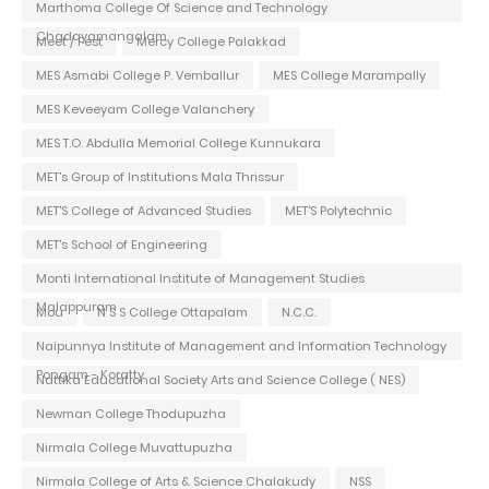
Marthoma College Of Science and Technology
Chadayamangalam
Meet / Fest
Mercy College Palakkad
MES Asmabi College P. Vemballur
MES College Marampally
MES Keveeyam College Valanchery
MES T.O. Abdulla Memorial College Kunnukara
MET's Group of Institutions Mala Thrissur
MET'S College of Advanced Studies
MET'S Polytechnic
MET's School of Engineering
Monti International Institute of Management Studies
Malappuram
Mou
N S S College Ottapalam
N.C.C.
Naipunnya Institute of Management and Information Technology
Pongam - Koratty
Nattika Educational Society Arts and Science College ( NES)
Newman College Thodupuzha
Nirmala College Muvattupuzha
Nirmala College of Arts & Science Chalakudy
NSS