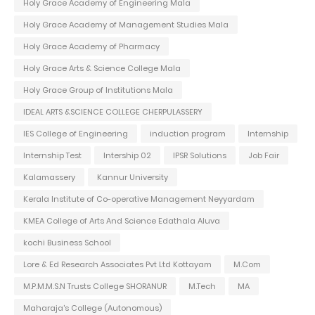
Holy Grace Academy of Engineering Mala
Holy Grace Academy of Management Studies Mala
Holy Grace Academy of Pharmacy
Holy Grace Arts & Science College Mala
Holy Grace Group of Institutions Mala
IDEAL ARTS &SCIENCE COLLEGE CHERPULASSERY
IES College of Engineering
induction program
Internship
Internship Test
Intership 02
IPSR Solutions
Job Fair
Kalamassery
Kannur University
Kerala Institute of Co-operative Management Neyyardam
KMEA College of Arts And Science Edathala Aluva
kochi Business School
Lore & Ed Research Associates Pvt Ltd Kottayam
M.Com
M.P.M.M.S.N Trusts College SHORANUR
M.Tech
MA
Maharaja's College (Autonomous)