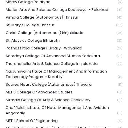
Mercy College Palakkad
(81)
Marian Arts And Science College Koduvayur - Palakkad
(47)
Vimala College (Autonomous) Thrissur
(47)
St. Mary's College Thrissur
(36)
Christ College (Autonomous) Irinjalakuda
(34)
St. Aloysius College Elthuruth
(27)
Pazhassiraja College Pulpally - Wayanad
(24)
Sahrdaya College Of Advanced Studies Kodakara
(20)
Tharananellur Arts & Science College Irinjalakuda
(20)
Naipunnya Institute Of Management And Information
Technology Pongam - Koratty
(18)
Sacred Heart College (Autonomous) Thevara
(17)
MET'S College Of Advanced Studies
(16)
Nirmala College Of Arts & Science Chalakudy
(16)
Cheffield Institute Of Hotel Management And Aviation
Angamaly
(13)
MET's School Of Engineering
(12)