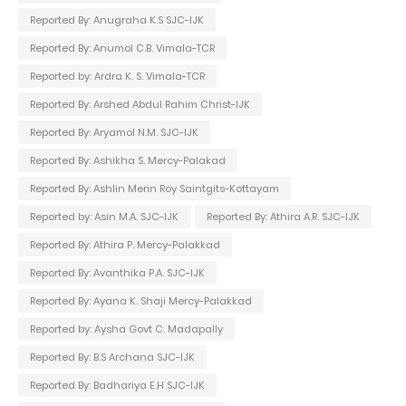
Reported By: Anugraha K.S SJC-IJK
Reported By: Anumol C.B. Vimala-TCR
Reported by: Ardra K. S. Vimala-TCR
Reported By: Arshed Abdul Rahim Christ-IJK
Reported By: Aryamol N.M. SJC-IJK
Reported By: Ashikha S. Mercy-Palakad
Reported By: Ashlin Merin Roy Saintgits-Kottayam
Reported by: Asin M.A. SJC-IJK
Reported By: Athira A.R. SJC-IJK
Reported By: Athira P. Mercy-Palakkad
Reported By: Avanthika P.A. SJC-IJK
Reported By: Ayana K. Shaji Mercy-Palakkad
Reported by: Aysha Govt C. Madapally
Reported By: B.S Archana SJC-IJK
Reported By: Badhariya E.H SJC-IJK