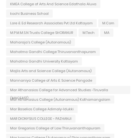
KMEA College of Arts And Science Edathala Aluva
kochi Business School
Lore & Ed Research Associates Pvt Ltd Kottayam
M.Com
M.P.M.M.S.N Trusts College SHORANUR
M.Tech
MA
Maharaja's College (Autonomous)
Mahatma Gandhi College Thiruvananthapuram
Mahatma Gandhi University Kottayam
Majlis Arts and Science College (Autonomous)
Mannaniya College of Arts & Science Pangode
Mar Athanasios College for Advanced Studies -Tiruvalla
(MACFAST)
Mar Athanasius College (Autonomous) Kothamangalam
Mar Baselios College Adimaly-Idukki
MAR DIONYSIUS COLLEGE - PAZHANJI
Mar Gregorios College of Law Thiruvananthapuram
Mar Ivanios College (Autonomous) Thiruvananthapuram