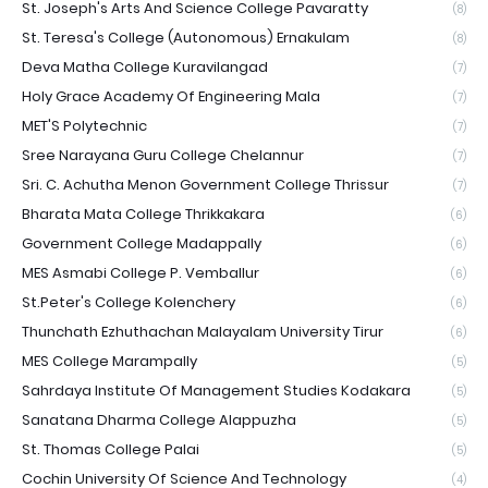
St. Joseph's Arts And Science College Pavaratty
(8)
St. Teresa's College (Autonomous) Ernakulam
(8)
Deva Matha College Kuravilangad
(7)
Holy Grace Academy Of Engineering Mala
(7)
MET'S Polytechnic
(7)
Sree Narayana Guru College Chelannur
(7)
Sri. C. Achutha Menon Government College Thrissur
(7)
Bharata Mata College Thrikkakara
(6)
Government College Madappally
(6)
MES Asmabi College P. Vemballur
(6)
St.Peter's College Kolenchery
(6)
Thunchath Ezhuthachan Malayalam University Tirur
(6)
MES College Marampally
(5)
Sahrdaya Institute Of Management Studies Kodakara
(5)
Sanatana Dharma College Alappuzha
(5)
St. Thomas College Palai
(5)
Cochin University Of Science And Technology
(4)