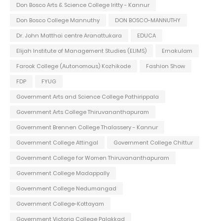
Don Bosco Arts & Science College Iritty - Kannur
Don Bosco College Mannuthy
DON BOSCO-MANNUTHY
Dr. John Matthai centre Aranattukara
EDUCA
Elijah Institute of Management Studies (ELIMS)
Ernakulam
Farook College (Autonomous) Kozhikode
Fashion Show
FDP
FYUG
Government Arts and Science College Pathirippala
Government Arts College Thiruvananthapuram
Government Brennen College Thalassery - Kannur
Government College Attingal
Government College Chittur
Government College for Women Thiruvananthapuram
Government College Madappally
Government College Nedumangad
Government College-Kottayam
Government Victoria College Palakkad