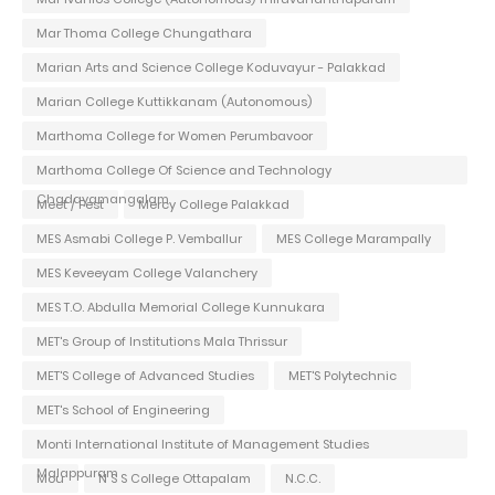
Mar Thoma College Chungathara
Marian Arts and Science College Koduvayur - Palakkad
Marian College Kuttikkanam (Autonomous)
Marthoma College for Women Perumbavoor
Marthoma College Of Science and Technology
Chadayamangalam
Meet / Fest
Mercy College Palakkad
MES Asmabi College P. Vemballur
MES College Marampally
MES Keveeyam College Valanchery
MES T.O. Abdulla Memorial College Kunnukara
MET's Group of Institutions Mala Thrissur
MET'S College of Advanced Studies
MET'S Polytechnic
MET's School of Engineering
Monti International Institute of Management Studies
Malappuram
Mou
N S S College Ottapalam
N.C.C.