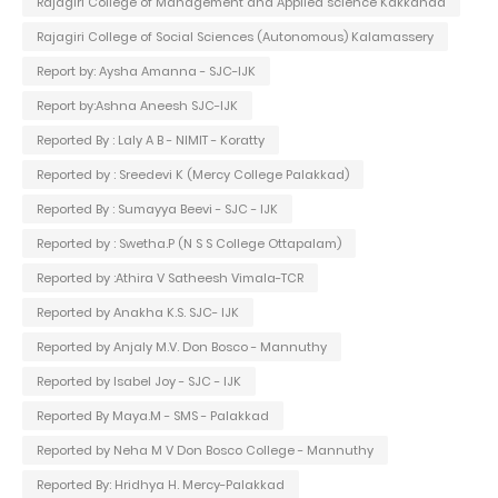
Rajagiri College of Management and Applied science Kakkanad
Rajagiri College of Social Sciences (Autonomous) Kalamassery
Report by: Aysha Amanna - SJC-IJK
Report by:Ashna Aneesh SJC-IJK
Reported By : Laly A B - NIMIT - Koratty
Reported by : Sreedevi K (Mercy College Palakkad)
Reported By : Sumayya Beevi - SJC - IJK
Reported by : Swetha.P (N S S College Ottapalam)
Reported by :Athira V Satheesh Vimala-TCR
Reported by Anakha K.S. SJC- IJK
Reported by Anjaly M.V. Don Bosco - Mannuthy
Reported by Isabel Joy - SJC - IJK
Reported By Maya.M - SMS - Palakkad
Reported by Neha M V Don Bosco College - Mannuthy
Reported By: Hridhya H. Mercy-Palakkad