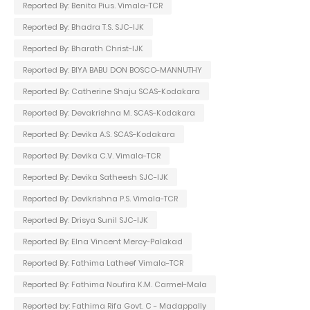
Reported By: Benita Pius. Vimala-TCR
Reported By: Bhadra T.S. SJC-IJK
Reported By: Bharath Christ-IJK
Reported By: BIYA BABU DON BOSCO-MANNUTHY
Reported By: Catherine Shaju SCAS-Kodakara
Reported By: Devakrishna M. SCAS-Kodakara
Reported By: Devika A.S. SCAS-Kodakara
Reported By: Devika C.V. Vimala-TCR
Reported By: Devika Satheesh SJC-IJK
Reported By: Devikrishna P.S. Vimala-TCR
Reported By: Drisya Sunil SJC-IJK
Reported By: Elna Vincent Mercy-Palakad
Reported By: Fathima Latheef Vimala-TCR
Reported By: Fathima Noufira K.M. Carmel-Mala
Reported by: Fathima Rifa Govt. C - Madappally