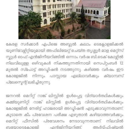
കേരള സർക്കാർ എപിജെ അബ്ദുൽ കലാം ടെക്നോളജിക്കൽ
യൂണിവേഴ്സിറ്റിയുമായി അഫിലിയേറ്റ് ചെയ്ത തൃശ്ശൂർ മാള മെറ്റ്സ്
സ്കൂൾ ഓഫ് എൻജിനീയറിങ്ങിൽ ഒന്നാം വർഷ ബി.ടെക് കോഴ്സിൽ
നിലവിലുള്ള ഒഴിവുകൾ നികത്തുന്നതിനായി സെപ്റ്റംബർ 12
മുതൽ സ്പോട്ട് അഡ്മിഷൻ നടത്തുന്നു. കഴിഞ്ഞ വർഷം ഈ
കോളേജിൽ നിന്നും പാസ്സായ എല്ലാവർക്കും ക്യാമ്പസ്
പ്ലേസ്മെന്റ് ലഭിച്ചിരുന്നു.
ജനറൽ മെറിറ്റ് റാങ്ക് ലിസ്റ്റിൽ ഉൾപ്പെട്ട വിദ്യാർത്ഥികൾക്കും
കമ്മ്യൂണിറ്റി റാങ്ക് ലിസ്റ്റിൽ ഉൾപ്പെട്ട വിദ്യാർത്ഥികൾക്കും
കോളേജിൽ നേരിട്ട് ഹാജരായി അഡ്മിഷൻ എടുക്കാവുന്നതാണ്.
കൂടാതെ കീം പ്രവേശന പരീക്ഷ എഴുതാൻ കഴിയാത്തവർക്കും
മെറിറ്റ് ഫീസിൽ പ്രവേശനം നേടാവുന്നതാണ്. നിലവിൽ
ബയോടെക്നോളജി എൻജിനീയറിങ്ങ്, ആർട്ടിഫിഷ്യൽ