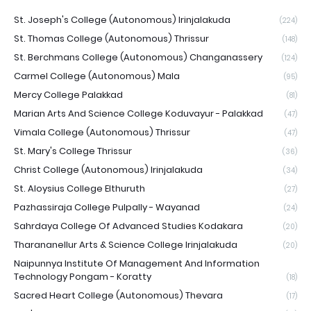
St. Joseph's College (Autonomous) Irinjalakuda
(224)
St. Thomas College (Autonomous) Thrissur
(148)
St. Berchmans College (Autonomous) Changanassery
(124)
Carmel College (Autonomous) Mala
(95)
Mercy College Palakkad
(81)
Marian Arts And Science College Koduvayur - Palakkad
(47)
Vimala College (Autonomous) Thrissur
(47)
St. Mary's College Thrissur
(36)
Christ College (Autonomous) Irinjalakuda
(34)
St. Aloysius College Elthuruth
(27)
Pazhassiraja College Pulpally - Wayanad
(24)
Sahrdaya College Of Advanced Studies Kodakara
(20)
Tharananellur Arts & Science College Irinjalakuda
(20)
Naipunnya Institute Of Management And Information
Technology Pongam - Koratty
(18)
Sacred Heart College (Autonomous) Thevara
(17)