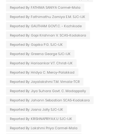
Reported By: FATHIMA SANIYA Carmel-Mala
Reported By: Fathimathu Zamiya E.M. SJC-IJK
Reported By: GAUTHAM GOVT.C. - Kozhikode
Reported By: Gopi Krishnan V. SCAS-Kodakara
Reported By: Gopika P.G. SJC-IJK
Reported By: Greena George SJC-IJK
Reported By: Harisankar V.T. Christ-IJK
Reported By: Hridya C. Mercy-Palakkad
Reported By: Jayalakshmi T.M. Vimala-TCR
Reported By: Jiya Suhara Govt. C. Madappally
Reported By: Johann Sebastian SCAS-Kodakara
Reported By: Josna Jolly SJC-IJK
Reported By: KRISHNAPRIYA.K.U SJC-IJK
Reported By: Lakshmi Priya Carmel-Mala