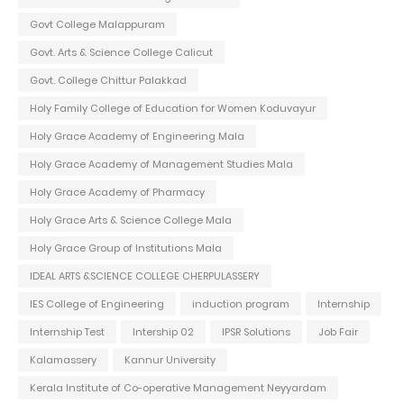
Govt College Malappuram
Govt. Arts & Science College Calicut
Govt. College Chittur Palakkad
Holy Family College of Education for Women Koduvayur
Holy Grace Academy of Engineering Mala
Holy Grace Academy of Management Studies Mala
Holy Grace Academy of Pharmacy
Holy Grace Arts & Science College Mala
Holy Grace Group of Institutions Mala
IDEAL ARTS &SCIENCE COLLEGE CHERPULASSERY
IES College of Engineering
induction program
Internship
Internship Test
Intership 02
IPSR Solutions
Job Fair
Kalamassery
Kannur University
Kerala Institute of Co-operative Management Neyyardam