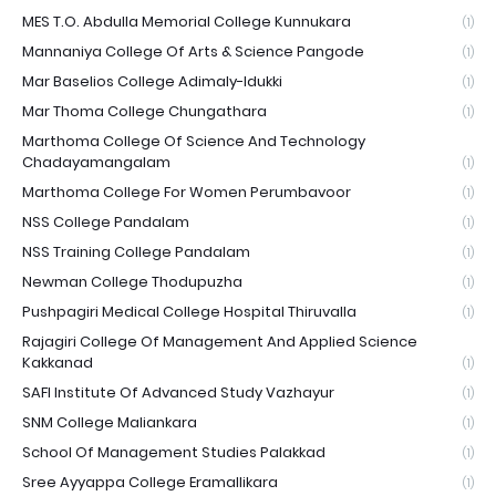
MES T.O. Abdulla Memorial College Kunnukara
(1)
Mannaniya College Of Arts & Science Pangode
(1)
Mar Baselios College Adimaly-Idukki
(1)
Mar Thoma College Chungathara
(1)
Marthoma College Of Science And Technology
Chadayamangalam
(1)
Marthoma College For Women Perumbavoor
(1)
NSS College Pandalam
(1)
NSS Training College Pandalam
(1)
Newman College Thodupuzha
(1)
Pushpagiri Medical College Hospital Thiruvalla
(1)
Rajagiri College Of Management And Applied Science
Kakkanad
(1)
SAFI Institute Of Advanced Study Vazhayur
(1)
SNM College Maliankara
(1)
School Of Management Studies Palakkad
(1)
Sree Ayyappa College Eramallikara
(1)