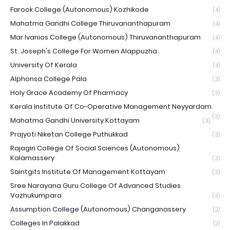
Farook College (Autonomous) Kozhikode
(4)
Mahatma Gandhi College Thiruvananthapuram
(4)
Mar Ivanios College (Autonomous) Thiruvananthapuram
(4)
St. Joseph's College For Women Alappuzha
(4)
University Of Kerala
(4)
Alphonsa College Pala
(3)
Holy Grace Academy Of Pharmacy
(3)
Kerala Institute Of Co-Operative Management Neyyardam
(3)
Mahatma Gandhi University Kottayam
(3)
Prajyoti Niketan College Puthukkad
(3)
Rajagiri College Of Social Sciences (Autonomous)
Kalamassery
(3)
Saintgits Institute Of Management Kottayam
(3)
Sree Narayana Guru College Of Advanced Studies
Vazhukumpara
(3)
Assumption College (Autonomous) Changanassery
(2)
Colleges In Palakkad
(2)