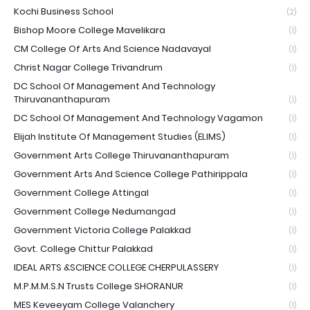
Kochi Business School
(2)
Bishop Moore College Mavelikara
(1)
CM College Of Arts And Science Nadavayal
(1)
Christ Nagar College Trivandrum
(1)
DC School Of Management And Technology
Thiruvananthapuram
(1)
DC School Of Management And Technology Vagamon
(1)
Elijah Institute Of Management Studies (ELIMS)
(1)
Government Arts College Thiruvananthapuram
(1)
Government Arts And Science College Pathirippala
(1)
Government College Attingal
(1)
Government College Nedumangad
(1)
Government Victoria College Palakkad
(1)
Govt. College Chittur Palakkad
(1)
IDEAL ARTS &SCIENCE COLLEGE CHERPULASSERY
(1)
M.P.M.M.S.N Trusts College SHORANUR
(1)
MES Keveeyam College Valanchery
(1)