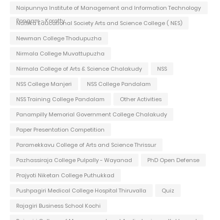
Naipunnya Institute of Management and Information Technology
Pongam - Koratty
Nattika Educational Society Arts and Science College ( NES)
Newman College Thodupuzha
Nirmala College Muvattupuzha
Nirmala College of Arts & Science Chalakudy
NSS
NSS College Manjeri
NSS College Pandalam
NSS Training College Pandalam
Other Activities
Panampilly Memorial Government College Chalakudy
Paper Presentation Competition
Paramekkavu College of Arts and Science Thrissur
Pazhassiraja College Pulpally - Wayanad
PhD Open Defense
Prajyoti Niketan College Puthukkad
Pushpagiri Medical College Hospital Thiruvalla
Quiz
Rajagiri Business School Kochi