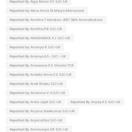
Reported By: Alga Maria V.S. SJC-IJK
Reported by: Alina Anna St Mary's-Manacard
Reported By: Amritha T Ashokan JMC SMS-Arranattukara
Reported By: Amritha.P.B. SJC-IJK
Reported By: ANAGHAMOL V.J. SJC-IJK
Reported by: Ananya R. SJC-IJK
Reported By: Ananya.A.S - SJC - IJK
Reported By: Anaswara K.S. Vimala-TCR
Reported By: Aneeta Anna E.V. SJC-IJK
Reported By: Anet Shabu SJC-IJK
Reported by: Anishma V. H.SJC-IJK
Reported By: Anita Jojet SJC-IJK
Reported By: Anjaly K.S. SJC-IJK
Reported By: Anjana Sreekumar SJC-IJK
Reported By: AnjanaDas SJC-IJK
Reported By: Annmariya A.R. SJC-IJK