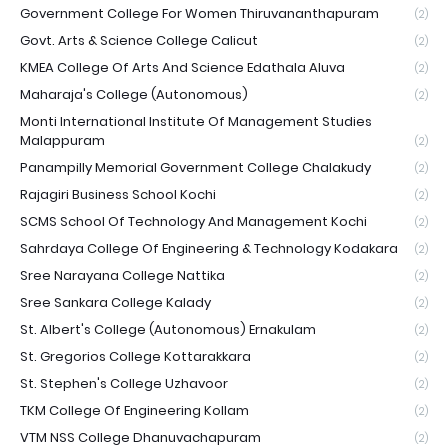
Government College For Women Thiruvananthapuram
(2)
Govt. Arts & Science College Calicut
(2)
KMEA College Of Arts And Science Edathala Aluva
(2)
Maharaja's College (Autonomous)
(2)
Monti International Institute Of Management Studies
Malappuram
(2)
Panampilly Memorial Government College Chalakudy
(2)
Rajagiri Business School Kochi
(2)
SCMS School Of Technology And Management Kochi
(2)
Sahrdaya College Of Engineering & Technology Kodakara
(2)
Sree Narayana College Nattika
(2)
Sree Sankara College Kalady
(2)
St. Albert's College (Autonomous) Ernakulam
(2)
St. Gregorios College Kottarakkara
(2)
St. Stephen's College Uzhavoor
(2)
TKM College Of Engineering Kollam
(2)
VTM NSS College Dhanuvachapuram
(2)