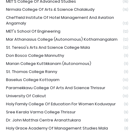
MET'S College Of Advanced Studies
(16)
Nirmala College Of Arts & Science Chalakudy
(16)
Cheffield Institute Of Hotel Management And Aviation
Angamaly
(13)
MET's School Of Engineering
(12)
Mar Athanasius College (Autonomous) Kothamangalam
(12)
St. Teresa's Arts And Science College Mala
(12)
Don Bosco College Mannuthy
(11)
Marian College Kuttikkanam (Autonomous)
(11)
St. Thomas College Ranny
(11)
Baselius College Kottayam
(10)
Paramekkavu College Of Arts And Science Thrissur
(10)
University Of Calicut
(10)
Holy Family College Of Education For Women Koduvayur
(9)
Sree Kerala Varma College Thrissur
(9)
Dr. John Matthai Centre Aranattukara
(8)
Holy Grace Academy Of Management Studies Mala
(8)