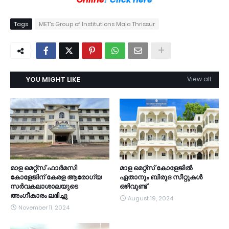
Tags
MET's Group of Institutions Mala Thrissur
YOU MIGHT LIKE
View all
മാള മെറ്റ്സ് ഫാർമസി
മാള മെറ്റ്സ് കോളേജിൽ
കോളേജിന് കേരള ആരോഗ്യ
ഏതാനും ബിരുദ സീറ്റുകൾ
സർവകലാശാലയുടെ
ഒഴിവുണ്ട്
അംഗീകാരം ലഭിച്ചു
August 19, 2024
November 11, 2024