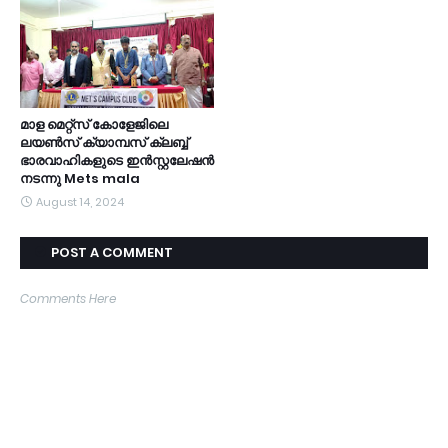
മാള മെറ്റ്സ് കോളേജിലെ
ലയൺസ് ക്യാമ്പസ് ക്ലബ്ബ്
ഭാരവാഹികളുടെ ഇൻസ്റ്റലേഷൻ
നടന്നു Mets mala
August 14, 2024
POST A COMMENT
Comments Here