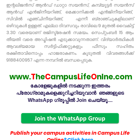
ഇന്റലിജൻസ് ആൻഡ് ഡാറ്റാ സയൻസ്, കമ്പ്യൂട്ടർ സയൻസ്
ആൻഡ് എൻജിനീയറിങ്ങ്, മെക്കാനിക്കൽ എൻജിനീയറിങ്ങ്,
സിവിൽ എഞ്ചിനീയറിങ്ങ്, എന്നീ ബ്രാഞ്ചുകളിലാണ്
ഒഴിവുകള്‍ ഉള്ളത്. എല്ലാ ദിവസവും രാവിലെ 9 മുതൽ വൈകിട്ട്
3.30 വരെയാണ് രജിസ്ട്രേഷൻ സമയം. സെപ്റ്റംബർ 15 ആം
തീയതി വരെ അഡ്മിഷൻ എടുക്കാവുന്നതാണ്. വിദ്യാർത്ഥികൾ
ആവശ്യമായ സർട്ടിഫിക്കറ്റുകളും ഫീസും സഹിതം
രക്ഷിതാവിനൊപ്പം ഹാജരാകണം. കൂടുതൽ വിവരങ്ങൾക്ക്
9188400957 എന്ന നമ്പറിൽ ബന്ധപ്പെടുക.
www.
T
he
C
ampus
L
ife
O
nlne.com
കോളേജുകളിൽ നടക്കുന്ന ഇത്തരം
പ്രോഗ്രാമുകളെക്കുറിച്ചറിയുവാൻ ഞങ്ങളുടെ
WhatsApp ഗ്രൂപ്പിൽ Join ചെയ്യൂ....
Publish your campus activities in Campus Life
Online
? Click here