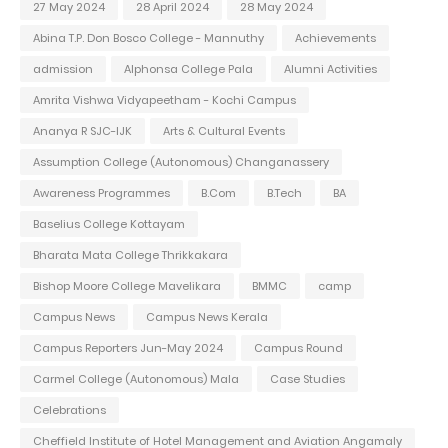
27 May 2024
28 April 2024
28 May 2024
Abina T.P. Don Bosco College - Mannuthy
Achievements
admission
Alphonsa College Pala
Alumni Activities
Amrita Vishwa Vidyapeetham - Kochi Campus
Ananya R SJC-IJK
Arts & Cultural Events
Assumption College (Autonomous) Changanassery
Awareness Programmes
B.Com
B.Tech
BA
Baselius College Kottayam
Bharata Mata College Thrikkakara
Bishop Moore College Mavelikara
BMMC
camp
Campus News
Campus News Kerala
Campus Reporters Jun-May 2024
Campus Round
Carmel College (Autonomous) Mala
Case Studies
Celebrations
Cheffield Institute of Hotel Management and Aviation Angamaly