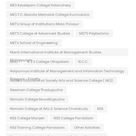
MES Keveeyam College Valanchery
MES T.O. Abdulla Memorial College Kunnukara
MET's Group of Institutions Mala Thrissur
MET'S College of Advanced Studies
MET'S Polytechnic
MET's School of Engineering
Monti International Institute of Management Studies
Malappuram
Mou
N S S College Ottapalam
N.C.C.
Naipunnya Institute of Management and Information Technology
Pongam - Koratty
Nattika Educational Society Arts and Science College ( NES)
Newman College Thodupuzha
Nirmala College Muvattupuzha
Nirmala College of Arts & Science Chalakudy
NSS
NSS College Manjeri
NSS College Pandalam
NSS Training College Pandalam
Other Activities