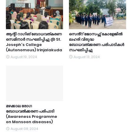
ആന്റി റാഗിങ് ബോധവത്കരണ
സെൻ്റ് ജോസഫ്സ് കോളേജിൽ
സെമിനാർ സംഘടിപ്പിച്ചു @ St.
ലഹരി വിരുദ്ധ
Joseph's College
ബോധവത്ക്കരണ പരിപാടികൾ
(Autonomous) Irinjalakuda
സംഘടിപ്പിച്ചു
August 19, 2024
August 13, 2024
മഴക്കാല രോഗ
ബോധവൽക്കരണ പരിപാടി
(Awareness Programme
on Monsoon diseases)
August 08, 2024