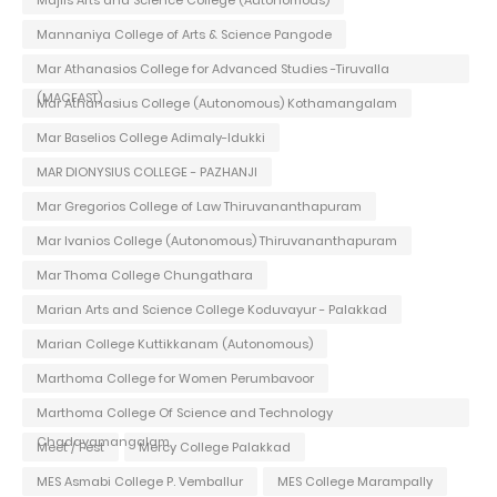
Mannaniya College of Arts & Science Pangode
Mar Athanasios College for Advanced Studies -Tiruvalla
(MACFAST)
Mar Athanasius College (Autonomous) Kothamangalam
Mar Baselios College Adimaly-Idukki
MAR DIONYSIUS COLLEGE - PAZHANJI
Mar Gregorios College of Law Thiruvananthapuram
Mar Ivanios College (Autonomous) Thiruvananthapuram
Mar Thoma College Chungathara
Marian Arts and Science College Koduvayur - Palakkad
Marian College Kuttikkanam (Autonomous)
Marthoma College for Women Perumbavoor
Marthoma College Of Science and Technology
Chadayamangalam
Meet / Fest
Mercy College Palakkad
MES Asmabi College P. Vemballur
MES College Marampally