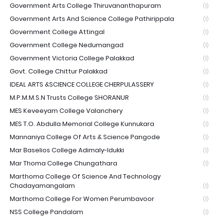
Government Arts College Thiruvananthapuram
(1)
Government Arts And Science College Pathirippala
(1)
Government College Attingal
(1)
Government College Nedumangad
(1)
Government Victoria College Palakkad
(1)
Govt. College Chittur Palakkad
(1)
IDEAL ARTS &SCIENCE COLLEGE CHERPULASSERY
(1)
M.P.M.M.S.N Trusts College SHORANUR
(1)
MES Keveeyam College Valanchery
(1)
MES T.O. Abdulla Memorial College Kunnukara
(1)
Mannaniya College Of Arts & Science Pangode
(1)
Mar Baselios College Adimaly-Idukki
(1)
Mar Thoma College Chungathara
(1)
Marthoma College Of Science And Technology
Chadayamangalam
(1)
Marthoma College For Women Perumbavoor
(1)
NSS College Pandalam
(1)