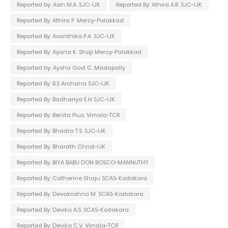
Reported by: Asin M.A. SJC-IJK
Reported By: Athira A.R. SJC-IJK
Reported By: Athira P. Mercy-Palakkad
Reported By: Avanthika P.A. SJC-IJK
Reported By: Ayana K. Shaji Mercy-Palakkad
Reported by: Aysha Govt C. Madapally
Reported By: B.S Archana SJC-IJK
Reported By: Badhariya E.H SJC-IJK
Reported By: Benita Pius. Vimala-TCR
Reported By: Bhadra T.S. SJC-IJK
Reported By: Bharath Christ-IJK
Reported By: BIYA BABU DON BOSCO-MANNUTHY
Reported By: Catherine Shaju SCAS-Kodakara
Reported By: Devakrishna M. SCAS-Kodakara
Reported By: Devika A.S. SCAS-Kodakara
Reported By: Devika C.V. Vimala-TCR