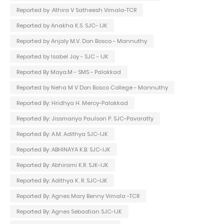
Reported by :Athira V Satheesh Vimala-TCR
Reported by Anakha K.S. SJC- IJK
Reported by Anjaly M.V. Don Bosco - Mannuthy
Reported by Isabel Joy - SJC - IJK
Reported By Maya.M - SMS - Palakkad
Reported by Neha M V Don Bosco College - Mannuthy
Reported By: Hridhya H. Mercy-Palakkad
Reported By: Jissmariya Paulson P. SJC-Pavaratty
Reported By: A.M. Adithya SJC-IJK
Reported By: ABHINAYA K.B. SJC-IJK
Reported By: Abhirami K.R. SJK-IJK
Reported By: Adithya K. R. SJC-IJK
Reported By: Agnes Mary Benny Vimala -TCR
Reported By: Agnes Sebastian SJC-IJK