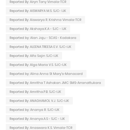
Reported By: Airyn Tony Vimala-TCR
Reported By: AISWARYA M.S. SJC- IJK
Reported By: Aiswarya R. Krishna Vimala-TCR
Reported By: Akshaya.K.A - SJC - IJK
Reported by: Alan Joju - SCAS - Kodakara
Reported By: ALEENA TREESA E.V. SJC-IJK
Reported By: Alfa Sajin SJC-IJK
Reported By: Alga Maria V.S. SJC-IJK
Reported by: Alina Anna St Mary's-Manacard
Reported By: Amritha T Ashokan JMC SMS-Arranattukara
Reported By: Amritha.P.B. SJC-IJK
Reported By: ANAGHAMOL V.J. SJC-IJK
Reported by: Ananya R. SJC-IJK
Reported By: Ananya.A.S - SJC - IJK
Reported By: Anaswara K.S. Vimala-TCR