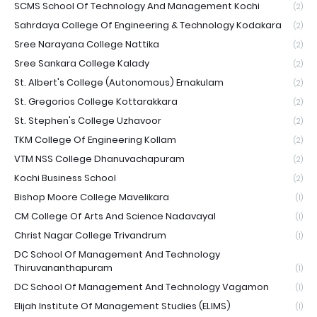
SCMS School Of Technology And Management Kochi
(2)
Sahrdaya College Of Engineering & Technology Kodakara
(2)
Sree Narayana College Nattika
(2)
Sree Sankara College Kalady
(2)
St. Albert's College (Autonomous) Ernakulam
(2)
St. Gregorios College Kottarakkara
(2)
St. Stephen's College Uzhavoor
(2)
TKM College Of Engineering Kollam
(2)
VTM NSS College Dhanuvachapuram
(2)
Kochi Business School
(2)
Bishop Moore College Mavelikara
(1)
CM College Of Arts And Science Nadavayal
(1)
Christ Nagar College Trivandrum
(1)
DC School Of Management And Technology
Thiruvananthapuram
(1)
DC School Of Management And Technology Vagamon
(1)
Elijah Institute Of Management Studies (ELIMS)
(1)