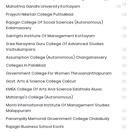
(3)
Mahatma Gandhi University Kottayam
(3)
Prajyoti Niketan College Puthukkad
(3)
Rajagiri College Of Social Sciences (Autonomous)
Kalamassery
(3)
Saintgits Institute Of Management Kottayam
(3)
Sree Narayana Guru College Of Advanced Studies
Vazhukumpara
(3)
Assumption College (Autonomous) Changanassery
(2)
Colleges In Palakkad
(2)
Government College For Women Thiruvananthapuram
(2)
Govt. Arts & Science College Calicut
(2)
KMEA College Of Arts And Science Edathala Aluva
(2)
Maharaja's College (Autonomous)
(2)
Monti International Institute Of Management Studies
Malappuram
(2)
Panampilly Memorial Government College Chalakudy
(2)
Rajagiri Business School Kochi
(2)