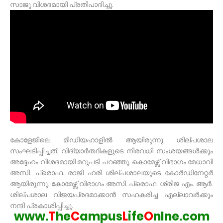
സാജു വിശദമായി പ്രതിപാദിച്ചു.
കോളേജിലെ മീഡിയഹാളിൽ ആയിരുന്നു ശില്പശാല
സംഘടിപ്പിച്ചത്. വിദ്യാർത്ഥികളുടെ നിരവധി സംശയങ്ങൾക്കും
അദ്ദേഹം വിശദമായി മറുപടി പറഞ്ഞു. കൊമേഴ്സ് വിഭാഗം മേധാവി
അസി. പ്രൊഫ. രാജി ഹരി ശില്പശാലയുടെ കോർഡിനേറ്റർ
ആയിരുന്നു. കോമേഴ്സ് വിഭാഗം അസി. പ്രൊഫ. ശ്രീജ എം. ആർ.
ശില്പശാല വിജയപ്രദമാക്കാൻ സഹകരിച്ച എല്ലാവർക്കും
നന്ദി പ്രകാശിപ്പിച്ചു.
www.
T
he
C
ampus
L
ife
O
nlne.com