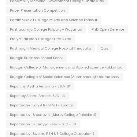
Panampilly Memorial Government College Chalakudy
Paper Presentation Competition
Paramekkavu College of Arts and Science Thrissur
Pazhassiraja College Pulpally - Wayanad
PhD Open Defense
Prajyoti Niketan College Puthukkad
Pushpagiri Medical College Hospital Thiruvalla
Quiz
Rajagiri Business School Kochi
Rajagiri College of Management and Applied science Kakkanad
Rajagiri College of Social Sciences (Autonomous) Kalamassery
Report by: Aysha Amanna - SJC-IJK
Report by:Ashna Aneesh SJC-IJK
Reported By : Laly A B - NIMIT - Koratty
Reported by : Sreedevi K (Mercy College Palakkad)
Reported By : Sumayya Beevi - SJC - IJK
Reported by : Swetha.P (N S S College Ottapalam)