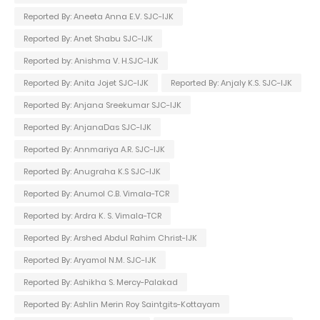
Reported By: Aneeta Anna E.V. SJC-IJK
Reported By: Anet Shabu SJC-IJK
Reported by: Anishma V. H.SJC-IJK
Reported By: Anita Jojet SJC-IJK
Reported By: Anjaly K.S. SJC-IJK
Reported By: Anjana Sreekumar SJC-IJK
Reported By: AnjanaDas SJC-IJK
Reported By: Annmariya A.R. SJC-IJK
Reported By: Anugraha K.S SJC-IJK
Reported By: Anumol C.B. Vimala-TCR
Reported by: Ardra K. S. Vimala-TCR
Reported By: Arshed Abdul Rahim Christ-IJK
Reported By: Aryamol N.M. SJC-IJK
Reported By: Ashikha S. Mercy-Palakad
Reported By: Ashlin Merin Roy Saintgits-Kottayam