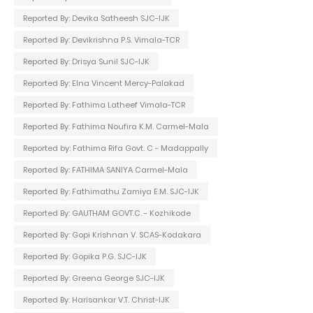
Reported By: Devika Satheesh SJC-IJK
Reported By: Devikrishna P.S. Vimala-TCR
Reported By: Drisya Sunil SJC-IJK
Reported By: Elna Vincent Mercy-Palakad
Reported By: Fathima Latheef Vimala-TCR
Reported By: Fathima Noufira K.M. Carmel-Mala
Reported by: Fathima Rifa Govt. C - Madappally
Reported By: FATHIMA SANIYA Carmel-Mala
Reported By: Fathimathu Zamiya E.M. SJC-IJK
Reported By: GAUTHAM GOVT.C. - Kozhikode
Reported By: Gopi Krishnan V. SCAS-Kodakara
Reported By: Gopika P.G. SJC-IJK
Reported By: Greena George SJC-IJK
Reported By: Harisankar V.T. Christ-IJK