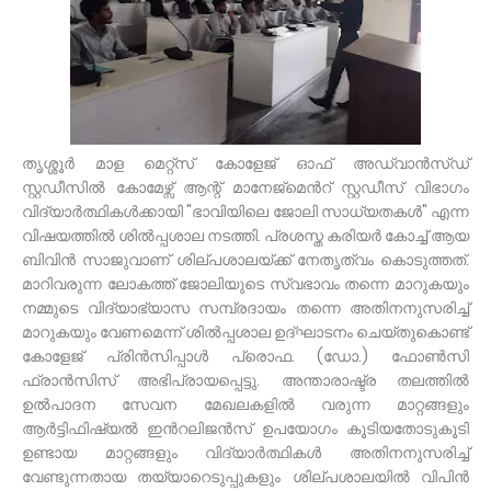
തൃശ്ശൂർ മാള മെറ്റ്സ് കോളേജ് ഓഫ് അഡ്വാൻസ്ഡ്
സ്റ്റഡീസിൽ കോമേഴ്സ് ആന്റ് മാനേജ്മെൻറ് സ്റ്റഡീസ് വിഭാഗം
വിദ്യാർത്ഥികൾക്കായി "ഭാവിയിലെ ജോലി സാധ്യതകൾ" എന്ന
വിഷയത്തിൽ ശിൽപ്പശാല നടത്തി. പ്രശസ്ത കരിയർ കോച്ച് ആയ
ബിവിൻ സാജുവാണ് ശില്പശാലയ്ക്ക് നേതൃത്വം കൊടുത്തത്.
മാറിവരുന്ന ലോകത്ത് ജോലിയുടെ സ്വഭാവം തന്നെ മാറുകയും
നമ്മുടെ വിദ്യാഭ്യാസ സമ്പ്രദായം തന്നെ അതിനനുസരിച്ച്
മാറുകയും വേണമെന്ന് ശിൽപ്പശാല ഉദ്ഘാടനം ചെയ്തുകൊണ്ട്
കോളേജ് പ്രിൻസിപ്പാൾ പ്രൊഫ. (ഡോ.) ഫോൺസി
ഫ്രാൻസിസ് അഭിപ്രായപ്പെട്ടു. അന്താരാഷ്ട്ര തലത്തിൽ
ഉൽപാദന സേവന മേഖലകളിൽ വരുന്ന മാറ്റങ്ങളും
ആർട്ടിഫിഷ്യൽ ഇൻറലിജൻസ് ഉപയോഗം കൂടിയതോടുകൂടി
ഉണ്ടായ മാറ്റങ്ങളും വിദ്യാർത്ഥികൾ അതിനനുസരിച്ച്
വേണ്ടുന്നതായ തയ്യാറെടുപ്പുകളും ശില്പശാലയിൽ വിപിൻ