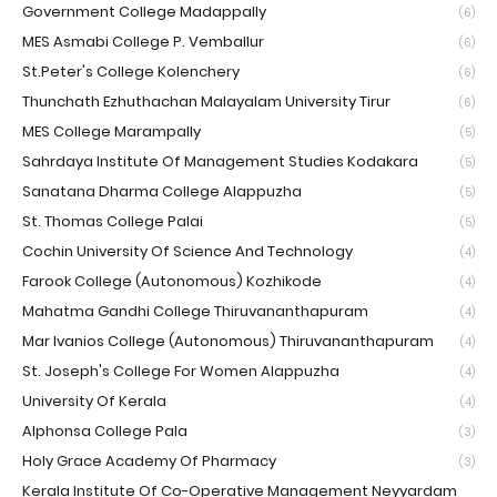
Government College Madappally
(6)
MES Asmabi College P. Vemballur
(6)
St.Peter's College Kolenchery
(6)
Thunchath Ezhuthachan Malayalam University Tirur
(6)
MES College Marampally
(5)
Sahrdaya Institute Of Management Studies Kodakara
(5)
Sanatana Dharma College Alappuzha
(5)
St. Thomas College Palai
(5)
Cochin University Of Science And Technology
(4)
Farook College (Autonomous) Kozhikode
(4)
Mahatma Gandhi College Thiruvananthapuram
(4)
Mar Ivanios College (Autonomous) Thiruvananthapuram
(4)
St. Joseph's College For Women Alappuzha
(4)
University Of Kerala
(4)
Alphonsa College Pala
(3)
Holy Grace Academy Of Pharmacy
(3)
Kerala Institute Of Co-Operative Management Neyyardam