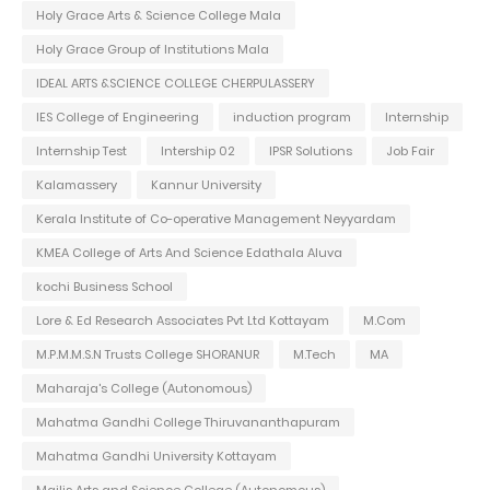
Holy Grace Arts & Science College Mala
Holy Grace Group of Institutions Mala
IDEAL ARTS &SCIENCE COLLEGE CHERPULASSERY
IES College of Engineering
induction program
Internship
Internship Test
Intership 02
IPSR Solutions
Job Fair
Kalamassery
Kannur University
Kerala Institute of Co-operative Management Neyyardam
KMEA College of Arts And Science Edathala Aluva
kochi Business School
Lore & Ed Research Associates Pvt Ltd Kottayam
M.Com
M.P.M.M.S.N Trusts College SHORANUR
M.Tech
MA
Maharaja's College (Autonomous)
Mahatma Gandhi College Thiruvananthapuram
Mahatma Gandhi University Kottayam
Majlis Arts and Science College (Autonomous)