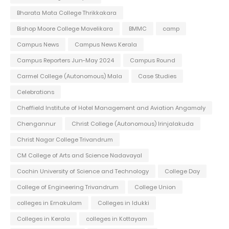
Bharata Mata College Thrikkakara
Bishop Moore College Mavelikara
BMMC
camp
Campus News
Campus News Kerala
Campus Reporters Jun-May 2024
Campus Round
Carmel College (Autonomous) Mala
Case Studies
Celebrations
Cheffield Institute of Hotel Management and Aviation Angamaly
Chengannur
Christ College (Autonomous) Irinjalakuda
Christ Nagar College Trivandrum
CM College of Arts and Science Nadavayal
Cochin University of Science and Technology
College Day
College of Engineering Trivandrum
College Union
colleges in Ernakulam
Colleges in Idukki
Colleges in Kerala
colleges in Kottayam