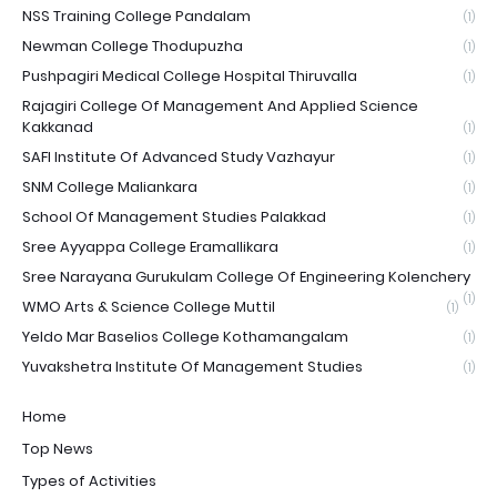
NSS Training College Pandalam
(1)
Newman College Thodupuzha
(1)
Pushpagiri Medical College Hospital Thiruvalla
(1)
Rajagiri College Of Management And Applied Science
Kakkanad
(1)
SAFI Institute Of Advanced Study Vazhayur
(1)
SNM College Maliankara
(1)
School Of Management Studies Palakkad
(1)
Sree Ayyappa College Eramallikara
(1)
Sree Narayana Gurukulam College Of Engineering Kolenchery
(1)
WMO Arts & Science College Muttil
(1)
Yeldo Mar Baselios College Kothamangalam
(1)
Yuvakshetra Institute Of Management Studies
(1)
Home
Top News
Types of Activities