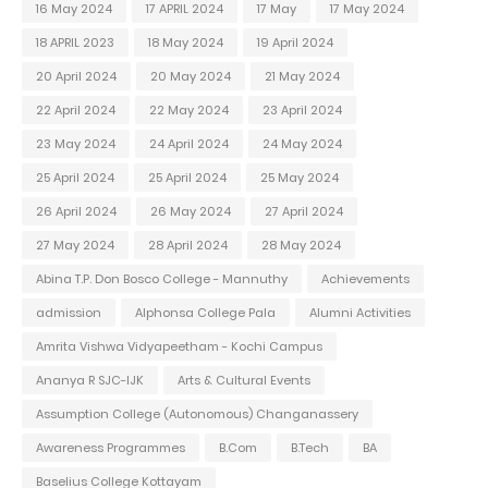
16 May 2024
17 APRIL 2024
17 May
17 May 2024
18 APRIL 2023
18 May 2024
19 April 2024
20 April 2024
20 May 2024
21 May 2024
22 April 2024
22 May 2024
23 April 2024
23 May 2024
24 April 2024
24 May 2024
25 April 2024
25 April 2024
25 May 2024
26 April 2024
26 May 2024
27 April 2024
27 May 2024
28 April 2024
28 May 2024
Abina T.P. Don Bosco College - Mannuthy
Achievements
admission
Alphonsa College Pala
Alumni Activities
Amrita Vishwa Vidyapeetham - Kochi Campus
Ananya R SJC-IJK
Arts & Cultural Events
Assumption College (Autonomous) Changanassery
Awareness Programmes
B.Com
B.Tech
BA
Baselius College Kottayam