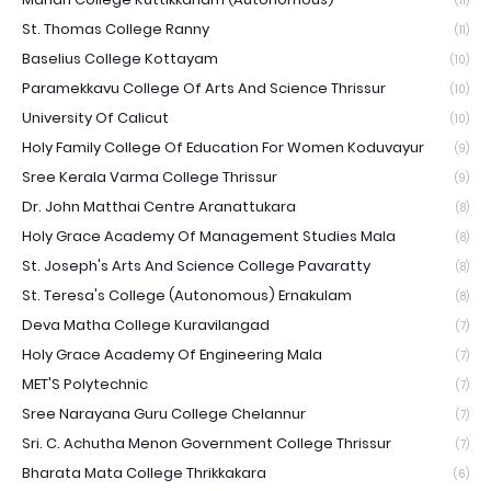
(11)
St. Thomas College Ranny
(11)
Baselius College Kottayam
(10)
Paramekkavu College Of Arts And Science Thrissur
(10)
University Of Calicut
(10)
Holy Family College Of Education For Women Koduvayur
(9)
Sree Kerala Varma College Thrissur
(9)
Dr. John Matthai Centre Aranattukara
(8)
Holy Grace Academy Of Management Studies Mala
(8)
St. Joseph's Arts And Science College Pavaratty
(8)
St. Teresa's College (Autonomous) Ernakulam
(8)
Deva Matha College Kuravilangad
(7)
Holy Grace Academy Of Engineering Mala
(7)
MET'S Polytechnic
(7)
Sree Narayana Guru College Chelannur
(7)
Sri. C. Achutha Menon Government College Thrissur
(7)
Bharata Mata College Thrikkakara
(6)