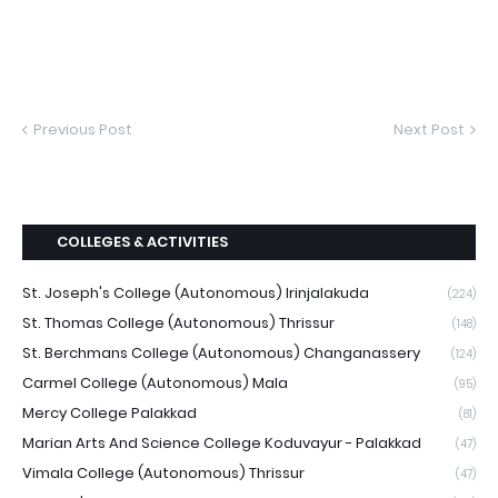
Previous Post
Next Post
COLLEGES & ACTIVITIES
St. Joseph's College (Autonomous) Irinjalakuda
(224)
St. Thomas College (Autonomous) Thrissur
(148)
St. Berchmans College (Autonomous) Changanassery
(124)
Carmel College (Autonomous) Mala
(95)
Mercy College Palakkad
(81)
Marian Arts And Science College Koduvayur - Palakkad
(47)
Vimala College (Autonomous) Thrissur
(47)