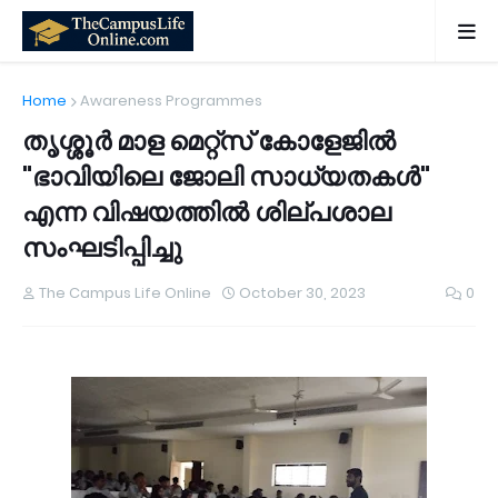
Home
Awareness Programmes
തൃശ്ശൂർ മാള മെറ്റ്സ് കോളേജിൽ
"ഭാവിയിലെ ജോലി സാധ്യതകൾ"
എന്ന വിഷയത്തിൽ ശില്പശാല
സംഘടിപ്പിച്ചു
The Campus Life Online
October 30, 2023
0