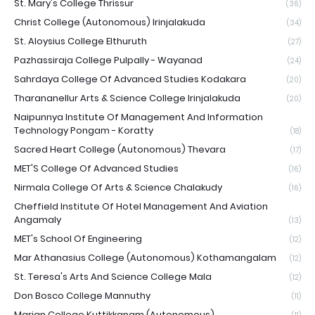
St. Mary's College Thrissur
(36)
Christ College (Autonomous) Irinjalakuda
(34)
St. Aloysius College Elthuruth
(27)
Pazhassiraja College Pulpally - Wayanad
(24)
Sahrdaya College Of Advanced Studies Kodakara
(20)
Tharananellur Arts & Science College Irinjalakuda
(20)
Naipunnya Institute Of Management And Information
Technology Pongam - Koratty
(18)
Sacred Heart College (Autonomous) Thevara
(17)
MET'S College Of Advanced Studies
(16)
Nirmala College Of Arts & Science Chalakudy
(16)
Cheffield Institute Of Hotel Management And Aviation
Angamaly
(13)
MET's School Of Engineering
(12)
Mar Athanasius College (Autonomous) Kothamangalam
(12)
St. Teresa's Arts And Science College Mala
(12)
Don Bosco College Mannuthy
(11)
Marian College Kuttikkanam (Autonomous)