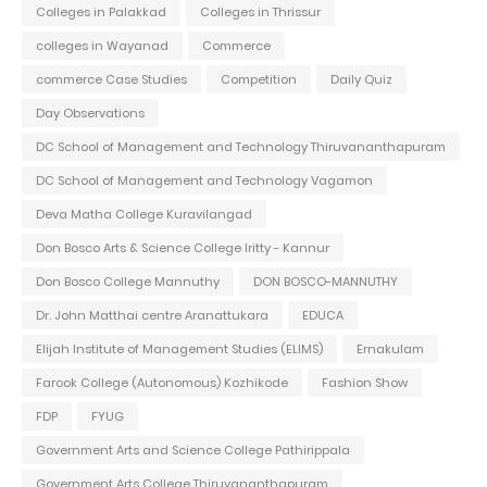
Colleges in Palakkad
Colleges in Thrissur
colleges in Wayanad
Commerce
commerce Case Studies
Competition
Daily Quiz
Day Observations
DC School of Management and Technology Thiruvananthapuram
DC School of Management and Technology Vagamon
Deva Matha College Kuravilangad
Don Bosco Arts & Science College Iritty - Kannur
Don Bosco College Mannuthy
DON BOSCO-MANNUTHY
Dr. John Matthai centre Aranattukara
EDUCA
Elijah Institute of Management Studies (ELIMS)
Ernakulam
Farook College (Autonomous) Kozhikode
Fashion Show
FDP
FYUG
Government Arts and Science College Pathirippala
Government Arts College Thiruvananthapuram