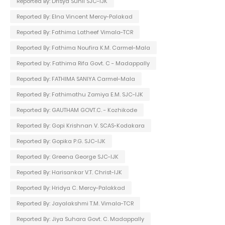
Reported By: Drisya Sunil SJC-IJK
Reported By: Elna Vincent Mercy-Palakad
Reported By: Fathima Latheef Vimala-TCR
Reported By: Fathima Noufira K.M. Carmel-Mala
Reported by: Fathima Rifa Govt. C - Madappally
Reported By: FATHIMA SANIYA Carmel-Mala
Reported By: Fathimathu Zamiya E.M. SJC-IJK
Reported By: GAUTHAM GOVT.C. - Kozhikode
Reported By: Gopi Krishnan V. SCAS-Kodakara
Reported By: Gopika P.G. SJC-IJK
Reported By: Greena George SJC-IJK
Reported By: Harisankar V.T. Christ-IJK
Reported By: Hridya C. Mercy-Palakkad
Reported By: Jayalakshmi T.M. Vimala-TCR
Reported By: Jiya Suhara Govt. C. Madappally