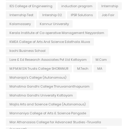
IES College of Engineering
induction program
Internship
Internship Test
Intership 02
IPSR Solutions
Job Fair
Kalamassery
Kannur University
Kerala Institute of Co-operative Management Neyyardam
KMEA College of Arts And Science Edathala Aluva
kochi Business School
Lore & Ed Research Associates Pvt Ltd Kottayam
M.Com
M.P.M.M.S.N Trusts College SHORANUR
M.Tech
MA
Maharaja's College (Autonomous)
Mahatma Gandhi College Thiruvananthapuram
Mahatma Gandhi University Kottayam
Majlis Arts and Science College (Autonomous)
Mannaniya College of Arts & Science Pangode
Mar Athanasios College for Advanced Studies -Tiruvalla