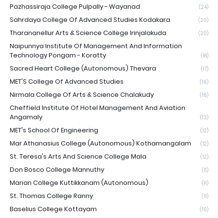
Pazhassiraja College Pulpally - Wayanad
(24)
Sahrdaya College Of Advanced Studies Kodakara
(20)
Tharananellur Arts & Science College Irinjalakuda
(20)
Naipunnya Institute Of Management And Information
Technology Pongam - Koratty
(18)
Sacred Heart College (Autonomous) Thevara
(17)
MET'S College Of Advanced Studies
(16)
Nirmala College Of Arts & Science Chalakudy
(16)
Cheffield Institute Of Hotel Management And Aviation
Angamaly
(13)
MET's School Of Engineering
(12)
Mar Athanasius College (Autonomous) Kothamangalam
(12)
St. Teresa's Arts And Science College Mala
(12)
Don Bosco College Mannuthy
(11)
Marian College Kuttikkanam (Autonomous)
(11)
St. Thomas College Ranny
(11)
Baselius College Kottayam
(10)