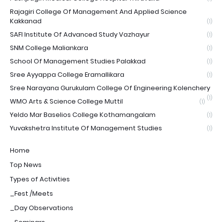
Rajagiri College Of Management And Applied Science
Kakkanad
(1)
SAFI Institute Of Advanced Study Vazhayur
(1)
SNM College Maliankara
(1)
School Of Management Studies Palakkad
(1)
Sree Ayyappa College Eramallikara
(1)
Sree Narayana Gurukulam College Of Engineering Kolenchery
(1)
WMO Arts & Science College Muttil
(1)
Yeldo Mar Baselios College Kothamangalam
(1)
Yuvakshetra Institute Of Management Studies
(1)
Home
Top News
Types of Activities
_Fest /Meets
_Day Observations