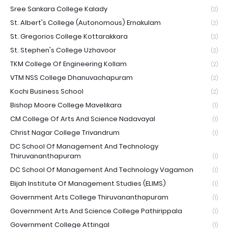
Sree Sankara College Kalady
(2)
St. Albert's College (Autonomous) Ernakulam
(2)
St. Gregorios College Kottarakkara
(2)
St. Stephen's College Uzhavoor
(2)
TKM College Of Engineering Kollam
(2)
VTM NSS College Dhanuvachapuram
(2)
Kochi Business School
(2)
Bishop Moore College Mavelikara
(1)
CM College Of Arts And Science Nadavayal
(1)
Christ Nagar College Trivandrum
(1)
DC School Of Management And Technology
Thiruvananthapuram
(1)
DC School Of Management And Technology Vagamon
(1)
Elijah Institute Of Management Studies (ELIMS)
(1)
Government Arts College Thiruvananthapuram
(1)
Government Arts And Science College Pathirippala
(1)
Government College Attingal
(1)