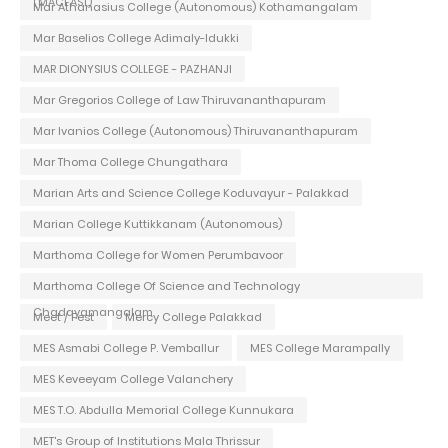
(MACFAST)
Mar Athanasius College (Autonomous) Kothamangalam
Mar Baselios College Adimaly-Idukki
MAR DIONYSIUS COLLEGE - PAZHANJI
Mar Gregorios College of Law Thiruvananthapuram
Mar Ivanios College (Autonomous) Thiruvananthapuram
Mar Thoma College Chungathara
Marian Arts and Science College Koduvayur - Palakkad
Marian College Kuttikkanam (Autonomous)
Marthoma College for Women Perumbavoor
Marthoma College Of Science and Technology
Chadayamangalam
Meet / Fest
Mercy College Palakkad
MES Asmabi College P. Vemballur
MES College Marampally
MES Keveeyam College Valanchery
MES T.O. Abdulla Memorial College Kunnukara
MET's Group of Institutions Mala Thrissur