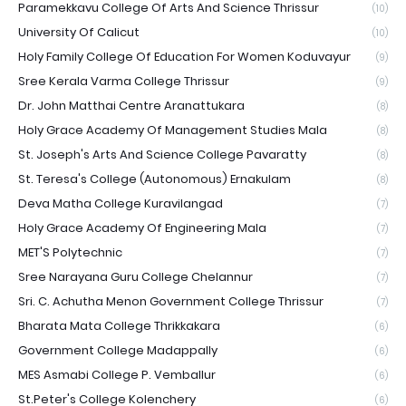
Paramekkavu College Of Arts And Science Thrissur
(10)
University Of Calicut
(10)
Holy Family College Of Education For Women Koduvayur
(9)
Sree Kerala Varma College Thrissur
(9)
Dr. John Matthai Centre Aranattukara
(8)
Holy Grace Academy Of Management Studies Mala
(8)
St. Joseph's Arts And Science College Pavaratty
(8)
St. Teresa's College (Autonomous) Ernakulam
(8)
Deva Matha College Kuravilangad
(7)
Holy Grace Academy Of Engineering Mala
(7)
MET'S Polytechnic
(7)
Sree Narayana Guru College Chelannur
(7)
Sri. C. Achutha Menon Government College Thrissur
(7)
Bharata Mata College Thrikkakara
(6)
Government College Madappally
(6)
MES Asmabi College P. Vemballur
(6)
St.Peter's College Kolenchery
(6)