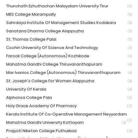
Thunchath Ezhuthachan Malayalam University Tirur
(6)
MES College Marampally
(5)
Sahrdaya Institute Of Management Studies Kodakara
(5)
Sanatana Dharma College Alappuzha
(5)
St. Thomas College Palai
(5)
Cochin University Of Science And Technology
(4)
Farook College (Autonomous) Kozhikode
(4)
Mahatma Gandhi College Thiruvananthapuram
(4)
Mar Ivanios College (Autonomous) Thiruvananthapuram
(4)
St. Joseph's College For Women Alappuzha
(4)
University Of Kerala
(4)
Alphonsa College Pala
(3)
Holy Grace Academy Of Pharmacy
(3)
Kerala Institute Of Co-Operative Management Neyyardam
(3)
Mahatma Gandhi University Kottayam
(3)
Prajyoti Niketan College Puthukkad
(3)