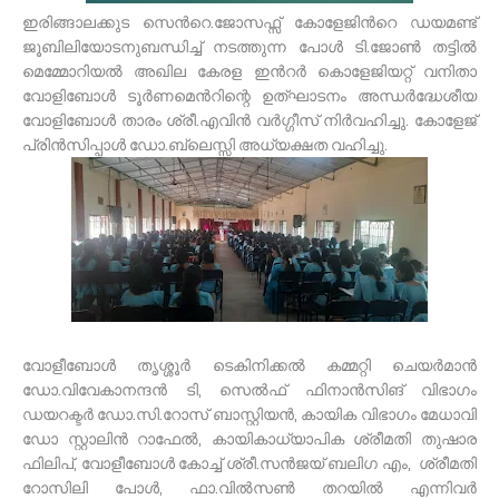
ഇരിങ്ങാലക്കുട സെന്‍റെ.ജോസഫ്സ് കോളേജിന്‍റെ ഡയമണ്ട്
ജൂബിലിയോടനുബന്ധിച്ച് നടത്തുന്ന പോള്‍ ടി.ജോണ്‍ തട്ടില്‍
മെമ്മോറിയല്‍ അഖില കേരള ഇന്‍റര്‍ കൊളേജിയറ്റ് വനിതാ
വോളിബോള്‍ ടൂര്‍ണമെന്‍റിന്റെ ഉത്ഘാടനം അന്ധര്‍ദ്ധേശീയ
വോളിബോള്‍ താരം ശ്രീ.എവിന്‍ വര്‍ഗ്ഗീസ് നിര്‍വഹിച്ചു. കോളേജ്
പ്രിന്‍സിപ്പാള്‍ ഡോ.ബ്ലെസ്സി അധ്യക്ഷത വഹിച്ചു.
വോളീബോള്‍ തൃശ്ശൂര്‍ ടെകിനിക്കല്‍ കമ്മറ്റി ചെയര്‍മാന്‍
ഡോ.വിവേകാനന്ദന്‍ ടി, സെല്‍ഫ് ഫിനാന്‍സിങ് വിഭാഗം
ഡയറക്ടര്‍ ഡോ.സി.റോസ് ബാസ്റ്റിയന്‍, കായിക വിഭാഗം മേധാവി
ഡോ സ്റ്റാലിന്‍ റാഫേല്‍, കായികാധ്യാപിക ശ്രീമതി തുഷാര
ഫിലിപ്, വോളീബോള്‍ കോച്ച് ശ്രീ.സന്‍ജയ് ബലിഗ എം, ശ്രീമതി
റോസിലി പോള്‍, ഫാ.വില്‍സണ്‍ തറയില്‍ എന്നിവര്‍