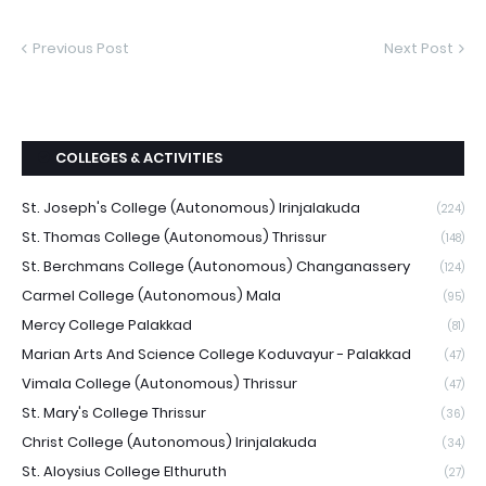
Previous Post
Next Post
COLLEGES & ACTIVITIES
St. Joseph's College (Autonomous) Irinjalakuda
(224)
St. Thomas College (Autonomous) Thrissur
(148)
St. Berchmans College (Autonomous) Changanassery
(124)
Carmel College (Autonomous) Mala
(95)
Mercy College Palakkad
(81)
Marian Arts And Science College Koduvayur - Palakkad
(47)
Vimala College (Autonomous) Thrissur
(47)
St. Mary's College Thrissur
(36)
Christ College (Autonomous) Irinjalakuda
(34)
St. Aloysius College Elthuruth
(27)