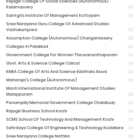
Rajagiri College Of Social Sciences (Autonomous)
Kalamassery
(3)
Saintgits Institute Of Management Kottayam
(3)
Sree Narayana Guru College Of Advanced Studies
Vazhukumpara
(3)
Assumption College (Autonomous) Changanassery
(2)
Colleges In Palakkad
(2)
Government College For Women Thiruvananthapuram
(2)
Govt. Arts & Science College Calicut
(2)
KMEA College Of Arts And Science Edathala Aluva
(2)
Maharaja's College (Autonomous)
(2)
Monti International Institute Of Management Studies
Malappuram
(2)
Panampilly Memorial Government College Chalakudy
(2)
Rajagiri Business School Kochi
(2)
SCMS School Of Technology And Management Kochi
(2)
Sahrdaya College Of Engineering & Technology Kodakara
(2)
Sree Narayana College Nattika
(2)