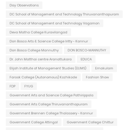
Day Observations
DC School of Management and Technology Thiruvananthapuram
DC School of Management and Technology Vagamon
Deva Matha College Kuravilangad
Don Bosco Arts & Science College Iritty - Kannur
Don Bosco College Mannuthy
DON BOSCO-MANNUTHY
Dr. John Matthai centre Aranattukara
EDUCA
Elijah Institute of Management Studies (ELIMS)
Ernakulam
Farook College (Autonomous) Kozhikode
Fashion Show
FDP
FYUG
Government Arts and Science College Pathirippala
Government Arts College Thiruvananthapuram
Government Brennen College Thalassery - Kannur
Government College Attingal
Government College Chittur