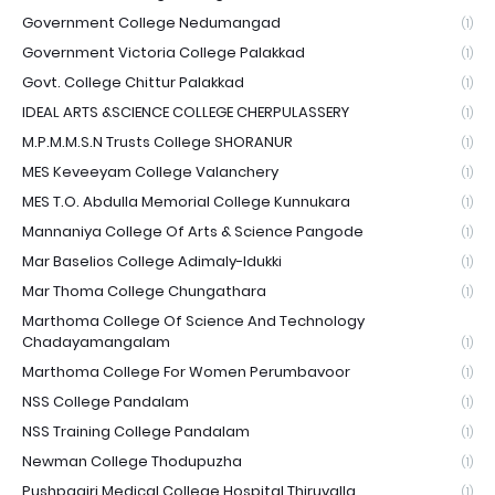
Government College Nedumangad
(1)
Government Victoria College Palakkad
(1)
Govt. College Chittur Palakkad
(1)
IDEAL ARTS &SCIENCE COLLEGE CHERPULASSERY
(1)
M.P.M.M.S.N Trusts College SHORANUR
(1)
MES Keveeyam College Valanchery
(1)
MES T.O. Abdulla Memorial College Kunnukara
(1)
Mannaniya College Of Arts & Science Pangode
(1)
Mar Baselios College Adimaly-Idukki
(1)
Mar Thoma College Chungathara
(1)
Marthoma College Of Science And Technology
Chadayamangalam
(1)
Marthoma College For Women Perumbavoor
(1)
NSS College Pandalam
(1)
NSS Training College Pandalam
(1)
Newman College Thodupuzha
(1)
Pushpagiri Medical College Hospital Thiruvalla
(1)