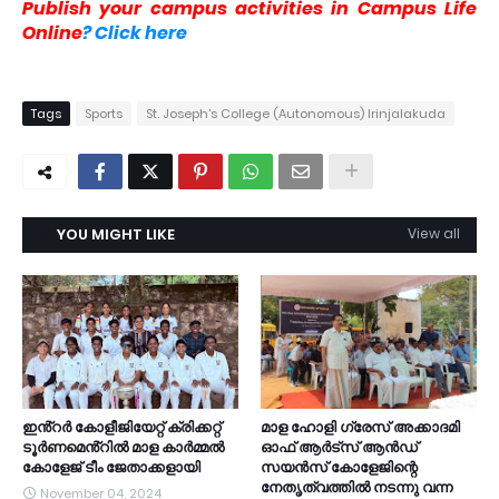
Publish your campus activities in Campus Life
Online
? Click here
Tags
Sports
St. Joseph's College (Autonomous) Irinjalakuda
YOU MIGHT LIKE
View all
ഇൻ്റർ കോളീജിയേറ്റ് ക്രിക്കറ്റ്
മാള ഹോളി ഗ്രേസ് അക്കാദമി
ടൂർണമെൻ്റിൽ മാള കാർമ്മൽ
ഓഫ് ആർട്സ് ആൻഡ്
കോളേജ് ടീം ജേതാക്കളായി
സയൻസ് കോളേജിന്റെ
നേതൃത്വത്തിൽ നടന്നു വന്ന
November 04, 2024