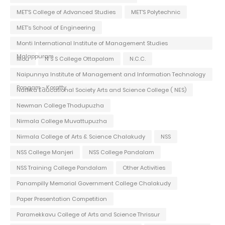
MET'S College of Advanced Studies
MET'S Polytechnic
MET's School of Engineering
Monti International Institute of Management Studies
Malappuram
Mou
N S S College Ottapalam
N.C.C.
Naipunnya Institute of Management and Information Technology
Pongam - Koratty
Nattika Educational Society Arts and Science College ( NES)
Newman College Thodupuzha
Nirmala College Muvattupuzha
Nirmala College of Arts & Science Chalakudy
NSS
NSS College Manjeri
NSS College Pandalam
NSS Training College Pandalam
Other Activities
Panampilly Memorial Government College Chalakudy
Paper Presentation Competition
Paramekkavu College of Arts and Science Thrissur