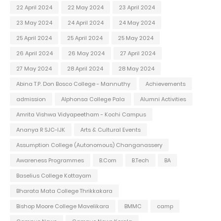
22 April 2024
22 May 2024
23 April 2024
23 May 2024
24 April 2024
24 May 2024
25 April 2024
25 April 2024
25 May 2024
26 April 2024
26 May 2024
27 April 2024
27 May 2024
28 April 2024
28 May 2024
Abina T.P. Don Bosco College - Mannuthy
Achievements
admission
Alphonsa College Pala
Alumni Activities
Amrita Vishwa Vidyapeetham - Kochi Campus
Ananya R SJC-IJK
Arts & Cultural Events
Assumption College (Autonomous) Changanassery
Awareness Programmes
B.Com
B.Tech
BA
Baselius College Kottayam
Bharata Mata College Thrikkakara
Bishop Moore College Mavelikara
BMMC
camp