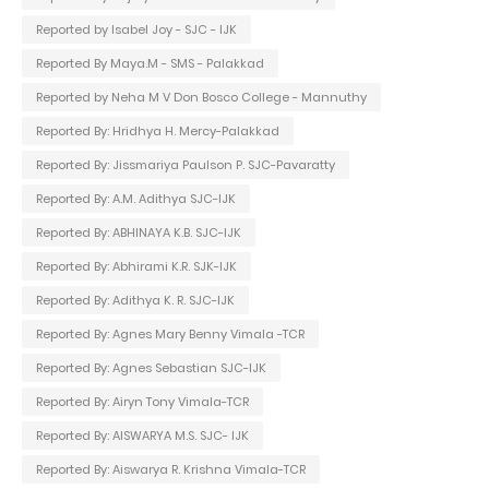
Reported by Isabel Joy - SJC - IJK
Reported By Maya.M - SMS - Palakkad
Reported by Neha M V Don Bosco College - Mannuthy
Reported By: Hridhya H. Mercy-Palakkad
Reported By: Jissmariya Paulson P. SJC-Pavaratty
Reported By: A.M. Adithya SJC-IJK
Reported By: ABHINAYA K.B. SJC-IJK
Reported By: Abhirami K.R. SJK-IJK
Reported By: Adithya K. R. SJC-IJK
Reported By: Agnes Mary Benny Vimala -TCR
Reported By: Agnes Sebastian SJC-IJK
Reported By: Airyn Tony Vimala-TCR
Reported By: AISWARYA M.S. SJC- IJK
Reported By: Aiswarya R. Krishna Vimala-TCR