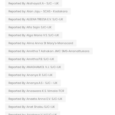
Reported By: Akshaya.K.A - SJC - IJK
Reported by: Alan Joju - SCAS - Kodakara
Reported By: ALEENA TREESA E.V. SJC-IJK
Reported By: Alfa Sajin SJC-IJK
Reported By: Alga Maria V.S. SJC-IJK
Reported by: Alina Anna St Mary's-Manacard
Reported By: Amritha T Ashokan JMC SMS-Arranattukara
Reported By: Amritha.P.B. SJC-IJK
Reported By: ANAGHAMOL V.J. SJC-IJK
Reported by: Ananya R. SJC-IJK
Reported By: Ananya.A.S - SJC - IJK
Reported By: Anaswara K.S. Vimala-TCR
Reported By: Aneeta Anna E.V. SJC-IJK
Reported By: Anet Shabu SJC-IJK
Reported by: Anishma V. H.SJC-IJK