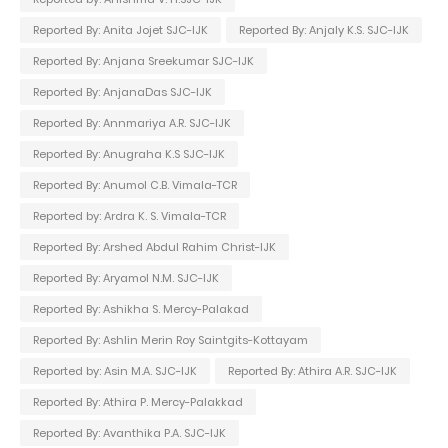
Reported By: Anita Jojet SJC-IJK
Reported By: Anjaly K.S. SJC-IJK
Reported By: Anjana Sreekumar SJC-IJK
Reported By: AnjanaDas SJC-IJK
Reported By: Annmariya A.R. SJC-IJK
Reported By: Anugraha K.S SJC-IJK
Reported By: Anumol C.B. Vimala-TCR
Reported by: Ardra K. S. Vimala-TCR
Reported By: Arshed Abdul Rahim Christ-IJK
Reported By: Aryamol N.M. SJC-IJK
Reported By: Ashikha S. Mercy-Palakad
Reported By: Ashlin Merin Roy Saintgits-Kottayam
Reported by: Asin M.A. SJC-IJK
Reported By: Athira A.R. SJC-IJK
Reported By: Athira P. Mercy-Palakkad
Reported By: Avanthika P.A. SJC-IJK