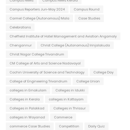
Campus News
Campus News Kerala
Campus Reporters Jun-May 2024
Campus Round
Carmel College (Autonomous) Mala
Case Studies
Celebrations
Cheffield Institute of Hotel Management and Aviation Angamaly
Chengannur
Christ College (Autonomous) Irinjalakuda
Christ Nagar College Trivandrum
CM College of Arts and Science Nadavayal
Cochin University of Science and Technology
College Day
College of Engineering Trivandrum
College Union
colleges in Ernakulam
Colleges in Idukki
Colleges in Kerala
colleges in Kottayam
Colleges in Palakkad
Colleges in Thrissur
colleges in Wayanad
Commerce
commerce Case Studies
Competition
Daily Quiz