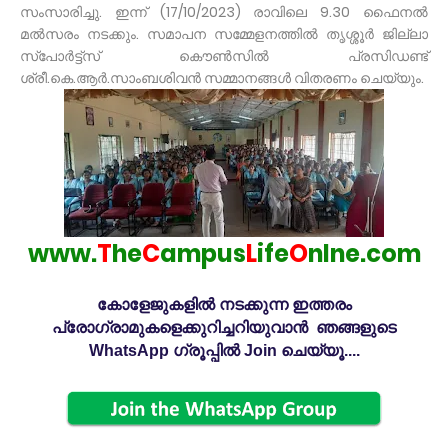
സംസാരിച്ചു. ഇന്ന് (17/10/2023) രാവിലെ 9.30 ഫൈനല്‍
മല്‍സരം നടക്കും. സമാപന സമ്മേളനത്തില്‍ തൃശ്ശൂര്‍ ജില്ലാ
സ്പോര്‍ട്ട്സ് കൌണ്‍സില്‍ പ്രസിഡണ്ട്
ശ്രീ.കെ.ആര്‍.സാംബശിവന്‍ സമ്മാനങ്ങള്‍ വിതരണം ചെയ്യും.
www.
T
he
C
ampus
L
ife
O
nlne.com
കോളേജുകളിൽ നടക്കുന്ന ഇത്തരം
പ്രോഗ്രാമുകളെക്കുറിച്ചറിയുവാൻ ഞങ്ങളുടെ
WhatsApp ഗ്രൂപ്പിൽ Join ചെയ്യൂ....