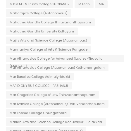
M.P.M.M.S.N Trusts College SHORANUR
M.Tech
MA
Maharaja's College (Autonomous)
Mahatma Gandhi College Thiruvananthapuram
Mahatma Gandhi University Kottayam
Majlis Arts and Science College (Autonomous)
Mannaniya College of Arts & Science Pangode
Mar Athanasios College for Advanced Studies -Tiruvalla
(MACFAST)
Mar Athanasius College (Autonomous) Kothamangalam
Mar Baselios College Adimaly-Idukki
MAR DIONYSIUS COLLEGE - PAZHANJI
Mar Gregorios College of Law Thiruvananthapuram
Mar Ivanios College (Autonomous) Thiruvananthapuram
Mar Thoma College Chungathara
Marian Arts and Science College Koduvayur - Palakkad
Marian College Kuttikkanam (Autonomous)