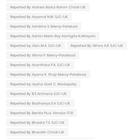
Reported By: Arshed Abdul Rahim Christ-IJK
Reported By: Aryamol N.M. SJC-IJK
Reported By: Ashikha S. Mercy-Palakad
Reported By: Ashlin Merin Roy Saintgits-Kottayam
Reported by: Asin M.A. SJC-IJK
Reported By: Athira A.R. SJC-IJK
Reported By: Athira P. Mercy-Palakkad
Reported By: Avanthika P.A. SJC-IJK
Reported By: Ayana K. Shaji Mercy-Palakkad
Reported by: Aysha Govt C. Madapally
Reported By: B.S Archana SJC-IJK
Reported By: Badhariya E.H SJC-IJK
Reported By: Benita Pius. Vimala-TCR
Reported By: Bhadra T.S. SJC-IJK
Reported By: Bharath Christ-IJK