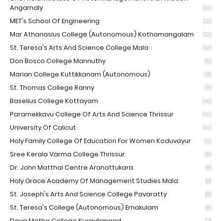
Angamaly
(13)
MET's School Of Engineering
(12)
Mar Athanasius College (Autonomous) Kothamangalam
(12)
St. Teresa's Arts And Science College Mala
(12)
Don Bosco College Mannuthy
(11)
Marian College Kuttikkanam (Autonomous)
(11)
St. Thomas College Ranny
(11)
Baselius College Kottayam
(10)
Paramekkavu College Of Arts And Science Thrissur
(10)
University Of Calicut
(10)
Holy Family College Of Education For Women Koduvayur
(9)
Sree Kerala Varma College Thrissur
(9)
Dr. John Matthai Centre Aranattukara
(8)
Holy Grace Academy Of Management Studies Mala
(8)
St. Joseph's Arts And Science College Pavaratty
(8)
St. Teresa's College (Autonomous) Ernakulam
(8)
Deva Matha College Kuravilangad