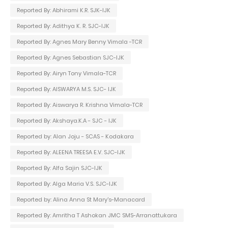
Reported By: Abhirami K.R. SJK-IJK
Reported By: Adithya K. R. SJC-IJK
Reported By: Agnes Mary Benny Vimala -TCR
Reported By: Agnes Sebastian SJC-IJK
Reported By: Airyn Tony Vimala-TCR
Reported By: AISWARYA M.S. SJC- IJK
Reported By: Aiswarya R. Krishna Vimala-TCR
Reported By: Akshaya.K.A - SJC - IJK
Reported by: Alan Joju - SCAS - Kodakara
Reported By: ALEENA TREESA E.V. SJC-IJK
Reported By: Alfa Sajin SJC-IJK
Reported By: Alga Maria V.S. SJC-IJK
Reported by: Alina Anna St Mary's-Manacard
Reported By: Amritha T Ashokan JMC SMS-Arranattukara