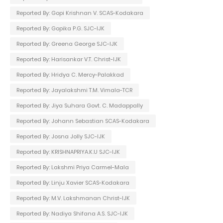
Reported By: Gopi Krishnan V. SCAS-Kodakara
Reported By: Gopika P.G. SJC-IJK
Reported By: Greena George SJC-IJK
Reported By: Harisankar V.T. Christ-IJK
Reported By: Hridya C. Mercy-Palakkad
Reported By: Jayalakshmi T.M. Vimala-TCR
Reported By: Jiya Suhara Govt. C. Madappally
Reported By: Johann Sebastian SCAS-Kodakara
Reported By: Josna Jolly SJC-IJK
Reported By: KRISHNAPRIYA.K.U SJC-IJK
Reported By: Lakshmi Priya Carmel-Mala
Reported By: Linju Xavier SCAS-Kodakara
Reported By: M.V. Lakshmanan Christ-IJK
Reported By: Nadiya Shifana A.S. SJC-IJK