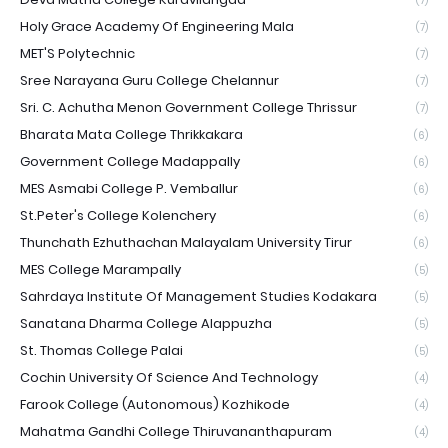
(7)
Holy Grace Academy Of Engineering Mala
(7)
MET'S Polytechnic
(7)
Sree Narayana Guru College Chelannur
(7)
Sri. C. Achutha Menon Government College Thrissur
(7)
Bharata Mata College Thrikkakara
(6)
Government College Madappally
(6)
MES Asmabi College P. Vemballur
(6)
St.Peter's College Kolenchery
(6)
Thunchath Ezhuthachan Malayalam University Tirur
(6)
MES College Marampally
(5)
Sahrdaya Institute Of Management Studies Kodakara
(5)
Sanatana Dharma College Alappuzha
(5)
St. Thomas College Palai
(5)
Cochin University Of Science And Technology
(4)
Farook College (Autonomous) Kozhikode
(4)
Mahatma Gandhi College Thiruvananthapuram
(4)