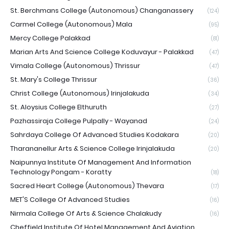
St. Berchmans College (Autonomous) Changanassery
(124)
Carmel College (Autonomous) Mala
(95)
Mercy College Palakkad
(81)
Marian Arts And Science College Koduvayur - Palakkad
(47)
Vimala College (Autonomous) Thrissur
(47)
St. Mary's College Thrissur
(36)
Christ College (Autonomous) Irinjalakuda
(34)
St. Aloysius College Elthuruth
(27)
Pazhassiraja College Pulpally - Wayanad
(24)
Sahrdaya College Of Advanced Studies Kodakara
(20)
Tharananellur Arts & Science College Irinjalakuda
(20)
Naipunnya Institute Of Management And Information
Technology Pongam - Koratty
(18)
Sacred Heart College (Autonomous) Thevara
(17)
MET'S College Of Advanced Studies
(16)
Nirmala College Of Arts & Science Chalakudy
(16)
Cheffield Institute Of Hotel Management And Aviation