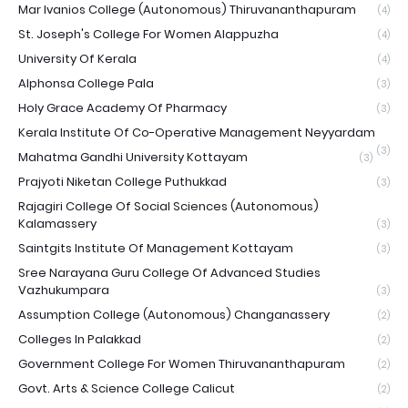
Mar Ivanios College (Autonomous) Thiruvananthapuram
(4)
St. Joseph's College For Women Alappuzha
(4)
University Of Kerala
(4)
Alphonsa College Pala
(3)
Holy Grace Academy Of Pharmacy
(3)
Kerala Institute Of Co-Operative Management Neyyardam
(3)
Mahatma Gandhi University Kottayam
(3)
Prajyoti Niketan College Puthukkad
(3)
Rajagiri College Of Social Sciences (Autonomous)
Kalamassery
(3)
Saintgits Institute Of Management Kottayam
(3)
Sree Narayana Guru College Of Advanced Studies
Vazhukumpara
(3)
Assumption College (Autonomous) Changanassery
(2)
Colleges In Palakkad
(2)
Government College For Women Thiruvananthapuram
(2)
Govt. Arts & Science College Calicut
(2)