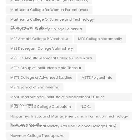
Marthoma College for Women Perumbavoor
Marthoma College Of Science and Technology
Chadayamangalam
Meet / Fest
Mercy College Palakkad
MES Asmabi College P. Vemballur
MES College Marampally
MES Keveeyam College Valanchery
MES T.O. Abdulla Memorial College Kunnukara
MET's Group of Institutions Mala Thrissur
MET'S College of Advanced Studies
MET'S Polytechnic
MET's School of Engineering
Monti International Institute of Management Studies
Malappuram
Mou
N S S College Ottapalam
N.C.C.
Naipunnya Institute of Management and Information Technology
Pongam - Koratty
Nattika Educational Society Arts and Science College ( NES)
Newman College Thodupuzha