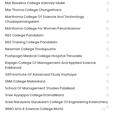
Mar Baselios College Adimaly-Idukki
(1)
Mar Thoma College Chungathara
(1)
Marthoma College Of Science And Technology
Chadayamangalam
(1)
Marthoma College For Women Perumbavoor
(1)
NSS College Pandalam
(1)
NSS Training College Pandalam
(1)
Newman College Thodupuzha
(1)
Pushpagiri Medical College Hospital Thiruvalla
(1)
Rajagiri College Of Management And Applied Science
Kakkanad
(1)
SAFI Institute Of Advanced Study Vazhayur
(1)
SNM College Maliankara
(1)
School Of Management Studies Palakkad
(1)
Sree Ayyappa College Eramallikara
(1)
Sree Narayana Gurukulam College Of Engineering Kolenchery
(1)
WMO Arts & Science College Muttil
(1)