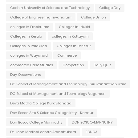
Cochin University of Science and Technology
College Day
College of Engineering Trivandrum
College Union
colleges in Ernakulam
Colleges in Idukki
Colleges in Kerala
colleges in Kottayam
Colleges in Palakkad
Colleges in Thrissur
colleges in Wayanad
Commerce
commerce Case Studies
Competition
Daily Quiz
Day Observations
DC School of Management and Technology Thiruvananthapuram
DC School of Management and Technology Vagamon
Deva Matha College Kuravilangad
Don Bosco Arts & Science College Iritty - Kannur
Don Bosco College Mannuthy
DON BOSCO-MANNUTHY
Dr. John Matthai centre Aranattukara
EDUCA