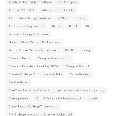
Amrita Vishwa Vidyapeetham - Kochi Campus
Ananya R SJC-IJK
Arts & Cultural Events
Assumption College (Autonomous) Changanassery
Awareness Programmes
B.Com
B.Tech
BA
Baselius College Kottayam
Bharata Mata College Thrikkakara
Bishop Moore College Mavelikara
BMMC
camp
Campus News
Campus News Kerala
Campus Reporters Jun-May 2024
Campus Round
Carmel College (Autonomous) Mala
Case Studies
Celebrations
Cheffield Institute of Hotel Management and Aviation Angamaly
Chengannur
Christ College (Autonomous) Irinjalakuda
Christ Nagar College Trivandrum
CM College of Arts and Science Nadavayal