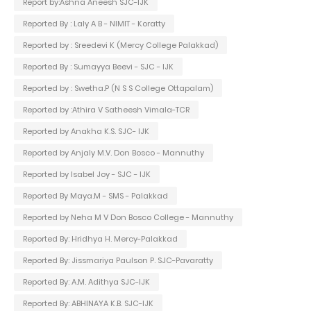
Report by:Ashna Aneesh SJC-IJK
Reported By : Laly A B - NIMIT - Koratty
Reported by : Sreedevi K (Mercy College Palakkad)
Reported By : Sumayya Beevi - SJC - IJK
Reported by : Swetha.P (N S S College Ottapalam)
Reported by :Athira V Satheesh Vimala-TCR
Reported by Anakha K.S. SJC- IJK
Reported by Anjaly M.V. Don Bosco - Mannuthy
Reported by Isabel Joy - SJC - IJK
Reported By Maya.M - SMS - Palakkad
Reported by Neha M V Don Bosco College - Mannuthy
Reported By: Hridhya H. Mercy-Palakkad
Reported By: Jissmariya Paulson P. SJC-Pavaratty
Reported By: A.M. Adithya SJC-IJK
Reported By: ABHINAYA K.B. SJC-IJK