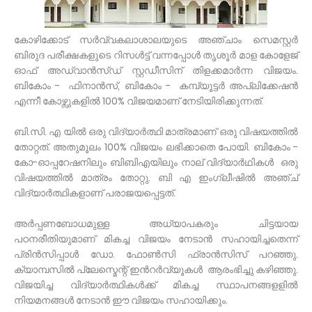
കോഴിക്കോട് സർവ്വകലാശാലയുടെ അഞ്ചാം സെമസ്റ്റർ
ബിരുദ പരീക്ഷകളുടെ റിസൾട്ട് വന്നപ്പോൾ തൃശൂർ മാള കോളേജ്
ഓഫ് അഡ്വാൻസ്ഡ് സ്റ്റഡീസിന് തിളക്കമാർന്ന വിജയം.
ബികോം - ഫിനാൻസ്, ബികോം - കമ്പ്യൂട്ടർ അപ്ലിക്കേഷൻ
എന്നീ കോഴ്സുകളിൽ 100% വിജയമാണ് നേടിയിരിക്കുന്നത്.
ബി.സി. എ യിൽ ഒരു വിദ്യാർത്ഥി മാത്രമാണ് ഒരു വിഷയത്തിൽ
തോറ്റത്. അതുമൂലം 100% വിജയം ലഭിക്കാതെ പോയി. ബികോം -
കോ-ഓപ്പറേഷനിലും ബിബിഎയിലും നാല് വിദ്യാർഥികൾ ഒരു
വിഷയത്തിൽ മാത്രം തോറ്റു. ബി എ ഇംഗ്ലീഷിൽ അഞ്ച്
വിദ്യാർത്ഥികളാണ് പരാജയപ്പെട്ടത്.
അർപ്പണബോധമുള്ള അധ്യാപകരും ചിട്ടയായ
പഠനരീതിയുമാണ് മികച്ച വിജയം നേടാൻ സഹായിച്ചതെന്ന്
പ്രിൻസിപ്പാൾ ഡോ. ഫോൺസി ഫ്രാൻസിസ് പറഞ്ഞു.
ക്യാമ്പസിൽ പ്ലേസ്മെന്റ് ഇൻറർവ്യൂകൾ ആരംഭിച്ചു കഴിഞ്ഞു.
വിജയിച്ച വിദ്യാർത്ഥികൾക്ക് മികച്ച സ്ഥാപനങ്ങളളിൽ
നിയമനങ്ങൾ നേടാൻ ഈ വിജയം സഹായിക്കും.