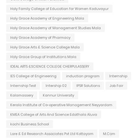
Holy Family College of Education for Women Koduvayur
Holy Grace Academy of Engineering Mala
Holy Grace Academy of Management Studies Mala
Holy Grace Academy of Pharmacy
Holy Grace Arts & Science College Mala
Holy Grace Group of Institutions Mala
IDEAL ARTS &SCIENCE COLLEGE CHERPULASSERY
IES College of Engineering
induction program
Internship
Internship Test
Intership 02
IPSR Solutions
Job Fair
Kalamassery
Kannur University
Kerala Institute of Co-operative Management Neyyardam
KMEA College of Arts And Science Edathala Aluva
kochi Business School
Lore & Ed Research Associates Pvt Ltd Kottayam
M.Com