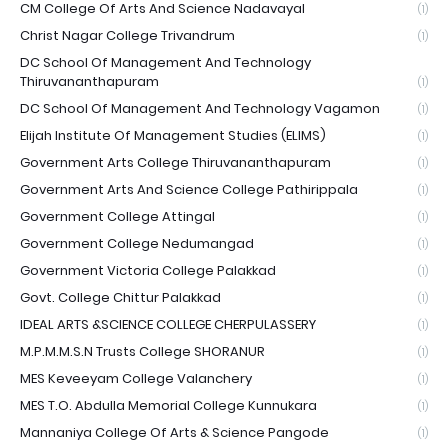
CM College Of Arts And Science Nadavayal
(1)
Christ Nagar College Trivandrum
(1)
DC School Of Management And Technology
Thiruvananthapuram
(1)
DC School Of Management And Technology Vagamon
(1)
Elijah Institute Of Management Studies (ELIMS)
(1)
Government Arts College Thiruvananthapuram
(1)
Government Arts And Science College Pathirippala
(1)
Government College Attingal
(1)
Government College Nedumangad
(1)
Government Victoria College Palakkad
(1)
Govt. College Chittur Palakkad
(1)
IDEAL ARTS &SCIENCE COLLEGE CHERPULASSERY
(1)
M.P.M.M.S.N Trusts College SHORANUR
(1)
MES Keveeyam College Valanchery
(1)
MES T.O. Abdulla Memorial College Kunnukara
(1)
Mannaniya College Of Arts & Science Pangode
(1)