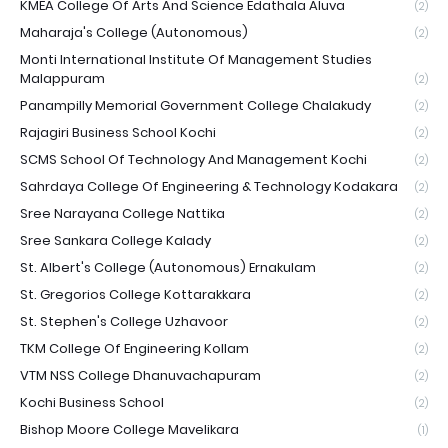
KMEA College Of Arts And Science Edathala Aluva
(2)
Maharaja's College (Autonomous)
(2)
Monti International Institute Of Management Studies
Malappuram
(2)
Panampilly Memorial Government College Chalakudy
(2)
Rajagiri Business School Kochi
(2)
SCMS School Of Technology And Management Kochi
(2)
Sahrdaya College Of Engineering & Technology Kodakara
(2)
Sree Narayana College Nattika
(2)
Sree Sankara College Kalady
(2)
St. Albert's College (Autonomous) Ernakulam
(2)
St. Gregorios College Kottarakkara
(2)
St. Stephen's College Uzhavoor
(2)
TKM College Of Engineering Kollam
(2)
VTM NSS College Dhanuvachapuram
(2)
Kochi Business School
(2)
Bishop Moore College Mavelikara
(1)