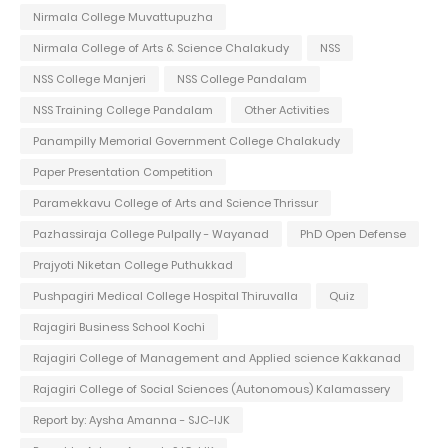
Nirmala College Muvattupuzha
Nirmala College of Arts & Science Chalakudy
NSS
NSS College Manjeri
NSS College Pandalam
NSS Training College Pandalam
Other Activities
Panampilly Memorial Government College Chalakudy
Paper Presentation Competition
Paramekkavu College of Arts and Science Thrissur
Pazhassiraja College Pulpally - Wayanad
PhD Open Defense
Prajyoti Niketan College Puthukkad
Pushpagiri Medical College Hospital Thiruvalla
Quiz
Rajagiri Business School Kochi
Rajagiri College of Management and Applied science Kakkanad
Rajagiri College of Social Sciences (Autonomous) Kalamassery
Report by: Aysha Amanna - SJC-IJK