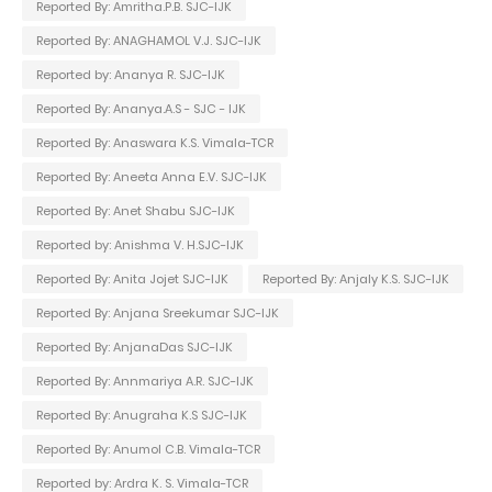
Reported By: Amritha.P.B. SJC-IJK
Reported By: ANAGHAMOL V.J. SJC-IJK
Reported by: Ananya R. SJC-IJK
Reported By: Ananya.A.S - SJC - IJK
Reported By: Anaswara K.S. Vimala-TCR
Reported By: Aneeta Anna E.V. SJC-IJK
Reported By: Anet Shabu SJC-IJK
Reported by: Anishma V. H.SJC-IJK
Reported By: Anita Jojet SJC-IJK
Reported By: Anjaly K.S. SJC-IJK
Reported By: Anjana Sreekumar SJC-IJK
Reported By: AnjanaDas SJC-IJK
Reported By: Annmariya A.R. SJC-IJK
Reported By: Anugraha K.S SJC-IJK
Reported By: Anumol C.B. Vimala-TCR
Reported by: Ardra K. S. Vimala-TCR