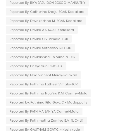
Reported By: BIYA BABU DON BOSCO-MANNUTHY
Reported By: Catherine Shaju SCAS-Kodakara
Reported By: Devakrishna M. SCAS-Kodakara
Reported By: Devika A.S. SCAS-Kodakara
Reported By: Devika C.V. Vimala-TCR
Reported By: Devika Satheesh SJC-IJK
Reported By: Devikrishna P.S. Vimala-TCR
Reported By: Drisya Sunil SJC-IJK
Reported By: Elna Vincent Mercy-Palakad
Reported By: Fathima Latheef Vimala-TCR
Reported By: Fathima Noufira K.M. Carmel-Mala
Reported by: Fathima Rifa Govt. C - Madappally
Reported By: FATHIMA SANIYA Carmel-Mala
Reported By: Fathimathu Zamiya E.M. SJC-IJK
Reported By: GAUTHAM GOVT.C. - Kozhikode