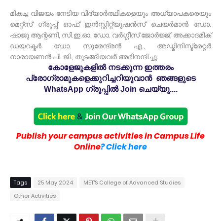
മികച്ച വിജയം നേടിയ വിദ്യാർത്ഥികളെയും അധ്യാപകരെയും
മെറ്റ്സ് ഗ്രൂപ്പ് ഓഫ് ഇൻസ്റ്റിറ്റ്യൂഷൻസ് ചെയർമാൻ ഡോ.
ഷാജു ആന്റണി, സി.ഇ.ഓ. ഡോ. വർഗ്ഗീസ് ജോർജ്ജ്, അക്കാദമിക്
ഡയറക്ടർ ഡോ. സുരേന്ദ്രൻ എ., അഡ്മിനിസ്ട്രേറ്റർ
നാരായണൻ പി. ജി., തുടങ്ങിയവർ അഭിനന്ദിച്ചു.
കോളേജുകളിൽ നടക്കുന്ന ഇത്തരം
പ്രോഗ്രാമുകളെക്കുറിച്ചറിയുവാൻ ഞങ്ങളുടെ
WhatsApp ഗ്രൂപ്പിൽ Join ചെയ്യൂ....
Publish your campus activities in Campus Life
Online
? Click here
Tags
25 May 2024
MET'S College of Advanced Studies
Other Activities