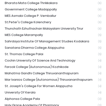
Bharata Mata College Thrikkakara
(6)
Government College Madappally
(6)
MES Asmabi College P. Vemballur
(6)
St.Peter's College Kolenchery
(6)
Thunchath Ezhuthachan Malayalam University Tirur
(6)
MES College Marampally
(5)
Sahrdaya Institute Of Management Studies Kodakara
(5)
Sanatana Dharma College Alappuzha
(5)
St. Thomas College Palai
(5)
Cochin University Of Science And Technology
(4)
Farook College (Autonomous) Kozhikode
(4)
Mahatma Gandhi College Thiruvananthapuram
(4)
Mar Ivanios College (Autonomous) Thiruvananthapuram
(4)
St. Joseph's College For Women Alappuzha
(4)
University Of Kerala
(4)
Alphonsa College Pala
(3)
Holy Grace Academy Of Pharmacy
(3)