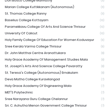
Don Bosco College Mannuthy
(11)
Marian College Kuttikkanam (Autonomous)
(11)
St. Thomas College Ranny
(11)
Baselius College Kottayam
(10)
Paramekkavu College Of Arts And Science Thrissur
(10)
University Of Calicut
(10)
Holy Family College Of Education For Women Koduvayur
(9)
Sree Kerala Varma College Thrissur
(9)
Dr. John Matthai Centre Aranattukara
(8)
Holy Grace Academy Of Management Studies Mala
(8)
St. Joseph's Arts And Science College Pavaratty
(8)
St. Teresa's College (Autonomous) Ernakulam
(8)
Deva Matha College Kuravilangad
(7)
Holy Grace Academy Of Engineering Mala
(7)
MET'S Polytechnic
(7)
Sree Narayana Guru College Chelannur
(7)
Sri. C. Achutha Menon Government College Thrissur
(7)