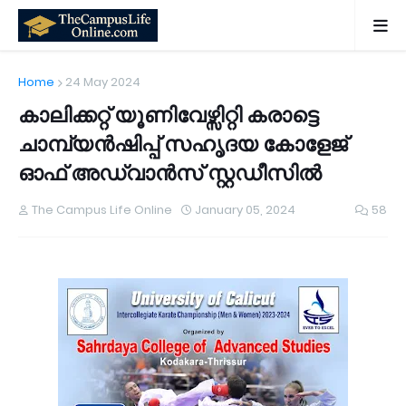
Home
24 May 2024
കാലിക്കറ്റ് യൂണിവേഴ്സിറ്റി കരാട്ടെ
ചാമ്പ്യൻഷിപ്പ് സഹൃദയ കോളേജ്
ഓഫ് അഡ്വാൻസ് സ്റ്റഡീസിൽ
The Campus Life Online
January 05, 2024
58