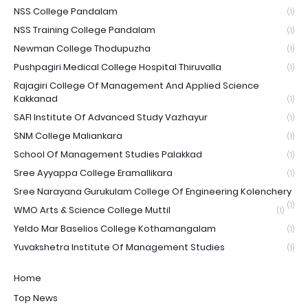
NSS College Pandalam
(1)
NSS Training College Pandalam
(1)
Newman College Thodupuzha
(1)
Pushpagiri Medical College Hospital Thiruvalla
(1)
Rajagiri College Of Management And Applied Science
Kakkanad
(1)
SAFI Institute Of Advanced Study Vazhayur
(1)
SNM College Maliankara
(1)
School Of Management Studies Palakkad
(1)
Sree Ayyappa College Eramallikara
(1)
Sree Narayana Gurukulam College Of Engineering Kolenchery
(1)
WMO Arts & Science College Muttil
(1)
Yeldo Mar Baselios College Kothamangalam
(1)
Yuvakshetra Institute Of Management Studies
(1)
Home
Top News