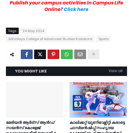
Publish your campus activities in Campus Life
Online
? Click here
Tags
24 May 2024
Sahrdaya College of Advanced Studies Kodakara
Sports
YOU MIGHT LIKE
View all
മേരിയൻ ആർട്സ് ആൻഡ്
കാലിക്കറ്റ് യൂണിവേഴ്സിറ്റി കരാട്ടെ
സയൻസ് കോളേജ്
ചാമ്പ്യൻഷിപ്പ് സഹൃദയ