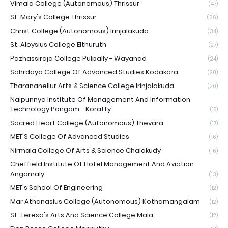
Vimala College (Autonomous) Thrissur
(47)
St. Mary's College Thrissur
(36)
Christ College (Autonomous) Irinjalakuda
(34)
St. Aloysius College Elthuruth
(27)
Pazhassiraja College Pulpally - Wayanad
(24)
Sahrdaya College Of Advanced Studies Kodakara
(20)
Tharananellur Arts & Science College Irinjalakuda
(20)
Naipunnya Institute Of Management And Information
Technology Pongam - Koratty
(18)
Sacred Heart College (Autonomous) Thevara
(17)
MET'S College Of Advanced Studies
(16)
Nirmala College Of Arts & Science Chalakudy
(16)
Cheffield Institute Of Hotel Management And Aviation
Angamaly
(13)
MET's School Of Engineering
(12)
Mar Athanasius College (Autonomous) Kothamangalam
(12)
St. Teresa's Arts And Science College Mala
(12)