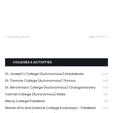
Previous Post
Next Post
COLLEGES & ACTIVITIES
St. Joseph's College (Autonomous) Irinjalakuda
(224)
St. Thomas College (Autonomous) Thrissur
(148)
St. Berchmans College (Autonomous) Changanassery
(124)
Carmel College (Autonomous) Mala
(95)
Mercy College Palakkad
(81)
Marian Arts And Science College Koduvayur - Palakkad
(47)