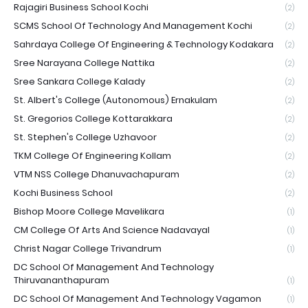
Rajagiri Business School Kochi
(2)
SCMS School Of Technology And Management Kochi
(2)
Sahrdaya College Of Engineering & Technology Kodakara
(2)
Sree Narayana College Nattika
(2)
Sree Sankara College Kalady
(2)
St. Albert's College (Autonomous) Ernakulam
(2)
St. Gregorios College Kottarakkara
(2)
St. Stephen's College Uzhavoor
(2)
TKM College Of Engineering Kollam
(2)
VTM NSS College Dhanuvachapuram
(2)
Kochi Business School
(2)
Bishop Moore College Mavelikara
(1)
CM College Of Arts And Science Nadavayal
(1)
Christ Nagar College Trivandrum
(1)
DC School Of Management And Technology
Thiruvananthapuram
(1)
DC School Of Management And Technology Vagamon
(1)