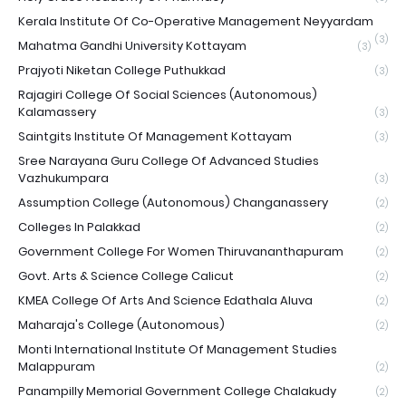
Kerala Institute Of Co-Operative Management Neyyardam
(3)
Mahatma Gandhi University Kottayam
(3)
Prajyoti Niketan College Puthukkad
(3)
Rajagiri College Of Social Sciences (Autonomous)
Kalamassery
(3)
Saintgits Institute Of Management Kottayam
(3)
Sree Narayana Guru College Of Advanced Studies
Vazhukumpara
(3)
Assumption College (Autonomous) Changanassery
(2)
Colleges In Palakkad
(2)
Government College For Women Thiruvananthapuram
(2)
Govt. Arts & Science College Calicut
(2)
KMEA College Of Arts And Science Edathala Aluva
(2)
Maharaja's College (Autonomous)
(2)
Monti International Institute Of Management Studies
Malappuram
(2)
Panampilly Memorial Government College Chalakudy
(2)