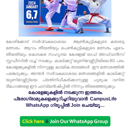
കോഴിക്കോട് സർവ്വകലാശാല ആൺകുട്ടികളുടെ കരാട്ടെ
മത്സരം ആറാം തീയതിയും പെൺകുട്ടികളുടെ മത്സരം ഏഴാം
തീയതിയും കൊടകര സഹൃദയ കോളേജ് ഓഫ് അഡ്വാൻസ്
സ്റ്റഡീസിൽ വച്ച് നടക്കും. കാലിക്കറ്റ് യൂണിവേഴ്സിറ്റിയിലെ 80 പരം
കോളേജുകളിൽ നിന്നുള്ള കായിക താരങ്ങൾ ഈ മത്സരത്തിൽ
പങ്കെടുക്കും. അന്തർ സർവകലാശാല മത്സരങ്ങളിൽ കാലിക്കറ്റ്
യൂണിവേഴ്സിറ്റിയെ പ്രതിനിധീകരിക്കാനുള്ള പുരുഷ വനിത
ടീമംഗങ്ങളെ ഈ ചാമ്പ്യൻഷിപ്പിൽ നിന്നും തിരഞ്ഞെടുക്കും
കോളേജുകളിൽ നടക്കുന്ന ഇത്തരം
പ്രോഗ്രാമുകളെക്കുറിച്ചറിയുവാൻ CampusLife
WhatsApp ഗ്രൂപ്പിൽ Join ചെയ്യൂ....