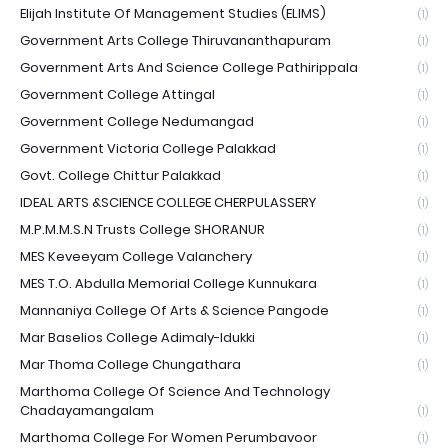
Elijah Institute Of Management Studies (ELIMS)
(1)
Government Arts College Thiruvananthapuram
(1)
Government Arts And Science College Pathirippala
(1)
Government College Attingal
(1)
Government College Nedumangad
(1)
Government Victoria College Palakkad
(1)
Govt. College Chittur Palakkad
(1)
IDEAL ARTS &SCIENCE COLLEGE CHERPULASSERY
(1)
M.P.M.M.S.N Trusts College SHORANUR
(1)
MES Keveeyam College Valanchery
(1)
MES T.O. Abdulla Memorial College Kunnukara
(1)
Mannaniya College Of Arts & Science Pangode
(1)
Mar Baselios College Adimaly-Idukki
(1)
Mar Thoma College Chungathara
(1)
Marthoma College Of Science And Technology
Chadayamangalam
(1)
Marthoma College For Women Perumbavoor
(1)