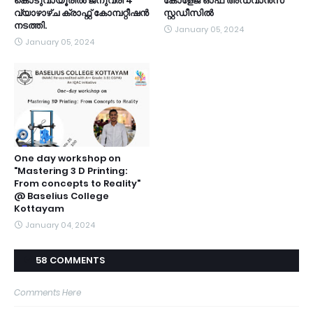
കൊടുവായൂരിൽ ജനുവരി 4
കോളേജ് ഓഫ് അഡ്വാൻസ്
വ്യാഴാഴ്ച ക്രാഫ്റ്റ് കോമ്പറ്റീഷൻ
സ്റ്റഡീസിൽ
നടത്തി.
January 05, 2024
January 05, 2024
One day workshop on
"Mastering 3 D Printing:
From concepts to Reality"
@ Baselius College
Kottayam
January 04, 2024
58 COMMENTS
Comments Here