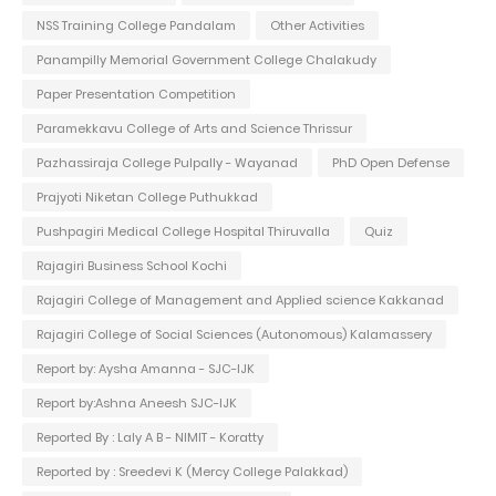
NSS Training College Pandalam
Other Activities
Panampilly Memorial Government College Chalakudy
Paper Presentation Competition
Paramekkavu College of Arts and Science Thrissur
Pazhassiraja College Pulpally - Wayanad
PhD Open Defense
Prajyoti Niketan College Puthukkad
Pushpagiri Medical College Hospital Thiruvalla
Quiz
Rajagiri Business School Kochi
Rajagiri College of Management and Applied science Kakkanad
Rajagiri College of Social Sciences (Autonomous) Kalamassery
Report by: Aysha Amanna - SJC-IJK
Report by:Ashna Aneesh SJC-IJK
Reported By : Laly A B - NIMIT - Koratty
Reported by : Sreedevi K (Mercy College Palakkad)