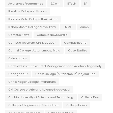
Awareness Programmes
B.Com
B.Tech
BA
Baselius College Kottayam
Bharata Mata College Thrikkakara
Bishop Moore College Mavelikara
BMMC
camp
Campus News
Campus News Kerala
Campus Reporters Jun-May 2024
Campus Round
Carmel College (Autonomous) Mala
Case Studies
Celebrations
Cheffield Institute of Hotel Management and Aviation Angamaly
Chengannur
Christ College (Autonomous) Irinjalakuda
Christ Nagar College Trivandrum
CM College of Arts and Science Nadavayal
Cochin University of Science and Technology
College Day
College of Engineering Trivandrum
College Union
colleges in Ernakulam
Colleges in Idukki