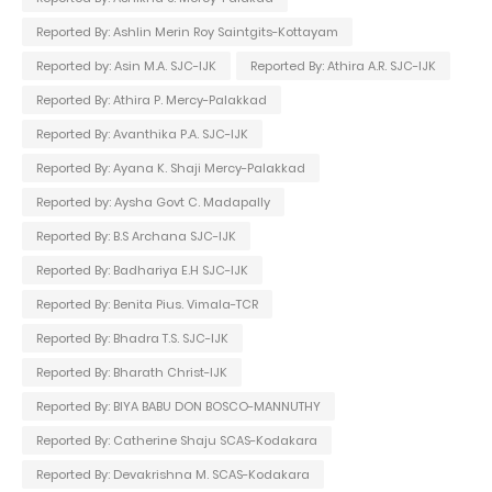
Reported By: Ashlin Merin Roy Saintgits-Kottayam
Reported by: Asin M.A. SJC-IJK
Reported By: Athira A.R. SJC-IJK
Reported By: Athira P. Mercy-Palakkad
Reported By: Avanthika P.A. SJC-IJK
Reported By: Ayana K. Shaji Mercy-Palakkad
Reported by: Aysha Govt C. Madapally
Reported By: B.S Archana SJC-IJK
Reported By: Badhariya E.H SJC-IJK
Reported By: Benita Pius. Vimala-TCR
Reported By: Bhadra T.S. SJC-IJK
Reported By: Bharath Christ-IJK
Reported By: BIYA BABU DON BOSCO-MANNUTHY
Reported By: Catherine Shaju SCAS-Kodakara
Reported By: Devakrishna M. SCAS-Kodakara