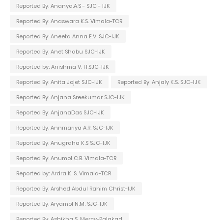
Reported By: Ananya.A.S - SJC - IJK
Reported By: Anaswara K.S. Vimala-TCR
Reported By: Aneeta Anna E.V. SJC-IJK
Reported By: Anet Shabu SJC-IJK
Reported by: Anishma V. H.SJC-IJK
Reported By: Anita Jojet SJC-IJK
Reported By: Anjaly K.S. SJC-IJK
Reported By: Anjana Sreekumar SJC-IJK
Reported By: AnjanaDas SJC-IJK
Reported By: Annmariya A.R. SJC-IJK
Reported By: Anugraha K.S SJC-IJK
Reported By: Anumol C.B. Vimala-TCR
Reported by: Ardra K. S. Vimala-TCR
Reported By: Arshed Abdul Rahim Christ-IJK
Reported By: Aryamol N.M. SJC-IJK
Reported By: Ashikha S. Mercy-Palakad