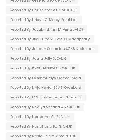
Reported By: Greena George SJC-IJK
Reported By: Harisankar V.T. Christ-IJK
Reported By: Hridya C. Mercy-Palakkad
Reported By: Jayalakshmi T.M. Vimala-TCR
Reported By: Jiya Suhara Govt. C. Madappally
Reported By: Johann Sebastian SCAS-Kodakara
Reported By: Josna Jolly SJC-IJK
Reported By: KRISHNAPRIYA.K.U SJC-IJK
Reported By: Lakshmi Priya Carmel-Mala
Reported By: Linju Xavier SCAS-Kodakara
Reported By: M.V. Lakshmanan Christ-IJK
Reported By: Nadiya Shifana A.S. SJC-IJK
Reported By: Nandana V.L. SJC-IJK
Reported By: Nandhana P.S. SJC-IJK
Reported By: Nasla Salam Vimala-TCR