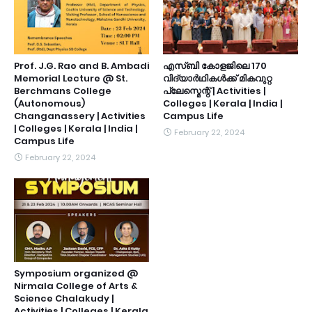
Prof. J.G. Rao and B. Ambadi
എസ്ബി കോളജിലെ 170
Memorial Lecture @ St.
വിദ്യാർഥികൾക്ക് മികവുറ്റ
Berchmans College
പ്ലേസ്മെന്റ് | Activities |
(Autonomous)
Colleges | Kerala | India |
Changanassery | Activities
Campus Life
| Colleges | Kerala | India |
February 22, 2024
Campus Life
February 22, 2024
Symposium organized @
Nirmala College of Arts &
Science Chalakudy |
Activities | Colleges | Kerala