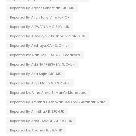
Reported By: Agnes Sebastian SJC-IJK
Reported By: Airyn Tony Vimala-TCR
Reported By: AISWARYA M.S. SJC- IJK
Reported By: Aiswarya R. Krishna Vimala-TCR
Reported By: Akshaya.K.A - SJC - IJK
Reported by: Alan Joju - SCAS - Kodakara
Reported By: ALEENA TREESA E.V. SJC-IJK
Reported By: Alfa Sajin SJC-IJK
Reported By: Alga Maria V.S. SJC-IJK
Reported by: Alina Anna St Mary's-Manacard
Reported By: Amritha T Ashokan JMC SMS-Arranattukara
Reported By: Amritha.P.B. SJC-IJK
Reported By: ANAGHAMOL V.J. SJC-IJK
Reported by: Ananya R. SJC-IJK