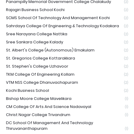
Panampilly Memorial Government College Chalakudy
(2)
Rajagiri Business School Kochi
(2)
SCMS School Of Technology And Management Kochi
(2)
Sahrdaya College Of Engineering & Technology Kodakara
(2)
Sree Narayana College Nattika
(2)
Sree Sankara College Kalady
(2)
St. Albert's College (Autonomous) Ernakulam
(2)
St. Gregorios College Kottarakkara
(2)
St. Stephen's College Uzhavoor
(2)
TKM College Of Engineering Kollam
(2)
VTM NSS College Dhanuvachapuram
(2)
Kochi Business School
(2)
Bishop Moore College Mavelikara
(1)
CM College Of Arts And Science Nadavayal
(1)
Christ Nagar College Trivandrum
(1)
DC School Of Management And Technology
Thiruvananthapuram
(1)