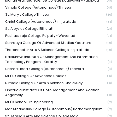
Marian Arts And Science College Koduvayur - Palakkad
(47)
Vimala College (Autonomous) Thrissur
(47)
St. Mary's College Thrissur
(36)
Christ College (Autonomous) Irinjalakuda
(34)
St. Aloysius College Elthuruth
(27)
Pazhassiraja College Pulpally - Wayanad
(24)
Sahrdaya College Of Advanced Studies Kodakara
(20)
Tharananellur Arts & Science College Irinjalakuda
(20)
Naipunnya Institute Of Management And Information
Technology Pongam - Koratty
(18)
Sacred Heart College (Autonomous) Thevara
(17)
MET'S College Of Advanced Studies
(16)
Nirmala College Of Arts & Science Chalakudy
(16)
Cheffield Institute Of Hotel Management And Aviation
Angamaly
(13)
MET's School Of Engineering
(12)
Mar Athanasius College (Autonomous) Kothamangalam
(12)
St. Teresa's Arts And Science College Mala
(12)