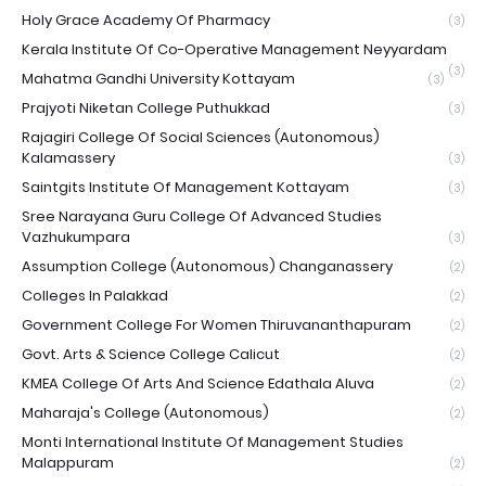
Holy Grace Academy Of Pharmacy
(3)
Kerala Institute Of Co-Operative Management Neyyardam
(3)
Mahatma Gandhi University Kottayam
(3)
Prajyoti Niketan College Puthukkad
(3)
Rajagiri College Of Social Sciences (Autonomous)
Kalamassery
(3)
Saintgits Institute Of Management Kottayam
(3)
Sree Narayana Guru College Of Advanced Studies
Vazhukumpara
(3)
Assumption College (Autonomous) Changanassery
(2)
Colleges In Palakkad
(2)
Government College For Women Thiruvananthapuram
(2)
Govt. Arts & Science College Calicut
(2)
KMEA College Of Arts And Science Edathala Aluva
(2)
Maharaja's College (Autonomous)
(2)
Monti International Institute Of Management Studies
Malappuram
(2)