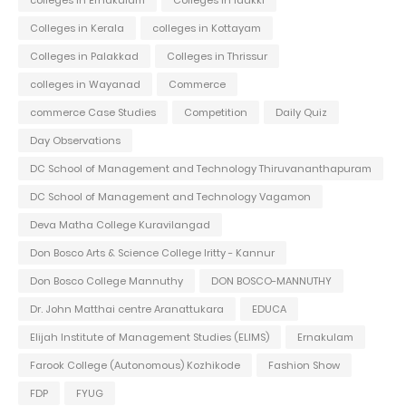
Colleges in Kerala
colleges in Kottayam
Colleges in Palakkad
Colleges in Thrissur
colleges in Wayanad
Commerce
commerce Case Studies
Competition
Daily Quiz
Day Observations
DC School of Management and Technology Thiruvananthapuram
DC School of Management and Technology Vagamon
Deva Matha College Kuravilangad
Don Bosco Arts & Science College Iritty - Kannur
Don Bosco College Mannuthy
DON BOSCO-MANNUTHY
Dr. John Matthai centre Aranattukara
EDUCA
Elijah Institute of Management Studies (ELIMS)
Ernakulam
Farook College (Autonomous) Kozhikode
Fashion Show
FDP
FYUG