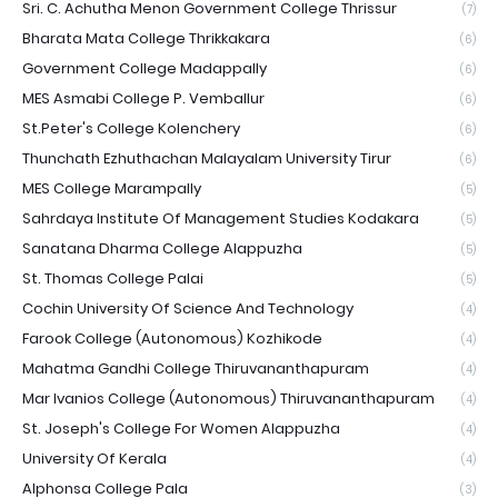
Sri. C. Achutha Menon Government College Thrissur
(7)
Bharata Mata College Thrikkakara
(6)
Government College Madappally
(6)
MES Asmabi College P. Vemballur
(6)
St.Peter's College Kolenchery
(6)
Thunchath Ezhuthachan Malayalam University Tirur
(6)
MES College Marampally
(5)
Sahrdaya Institute Of Management Studies Kodakara
(5)
Sanatana Dharma College Alappuzha
(5)
St. Thomas College Palai
(5)
Cochin University Of Science And Technology
(4)
Farook College (Autonomous) Kozhikode
(4)
Mahatma Gandhi College Thiruvananthapuram
(4)
Mar Ivanios College (Autonomous) Thiruvananthapuram
(4)
St. Joseph's College For Women Alappuzha
(4)
University Of Kerala
(4)
Alphonsa College Pala
(3)