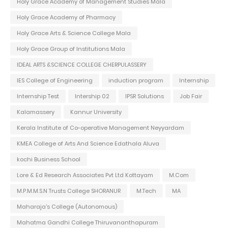
Holy Grace Academy of Management Studies Mala
Holy Grace Academy of Pharmacy
Holy Grace Arts & Science College Mala
Holy Grace Group of Institutions Mala
IDEAL ARTS &SCIENCE COLLEGE CHERPULASSERY
IES College of Engineering
induction program
Internship
Internship Test
Intership 02
IPSR Solutions
Job Fair
Kalamassery
Kannur University
Kerala Institute of Co-operative Management Neyyardam
KMEA College of Arts And Science Edathala Aluva
kochi Business School
Lore & Ed Research Associates Pvt Ltd Kottayam
M.Com
M.P.M.M.S.N Trusts College SHORANUR
M.Tech
MA
Maharaja's College (Autonomous)
Mahatma Gandhi College Thiruvananthapuram