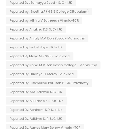
Reported By : Sumayya Beevi - SJC - IJK
Reported by : Swetha.P (N S S College Ottapalam)
Reported by :Athira V Satheesh Vimala-TCR
Reported by Anakha K.S. SJC- IJK
Reported by Anjaly M.V. Don Bosco - Mannuthy
Reported by Isabel Joy - SJC - IJK
Reported By Maya.M - SMS - Palakkad
Reported by Neha M V Don Bosco College - Mannuthy
Reported By: Hridhya H. Mercy-Palakkad
Reported By: Jissmariya Paulson P. SJC-Pavaratty
Reported By: A.M. Adithya SJC-IJK
Reported By: ABHINAYA K.B. SJC-IJK
Reported By: Abhirami K.R. SJK-IJK
Reported By: Adithya K. R. SJC-IJK
Reported By: Agnes Mary Benny Vimala -TCR