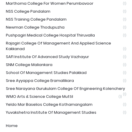
Marthoma College For Women Perumbavoor
(1)
NSS College Pandalam
(1)
NSS Training College Pandalam
(1)
Newman College Thodupuzha
(1)
Pushpagiri Medical College Hospital Thiruvalla
(1)
Rajagiri College Of Management And Applied Science
Kakkanad
(1)
SAFI Institute Of Advanced Study Vazhayur
(1)
SNM College Maliankara
(1)
School Of Management Studies Palakkad
(1)
Sree Ayyappa College Eramallikara
(1)
Sree Narayana Gurukulam College Of Engineering Kolenchery
(1)
WMO Arts & Science College Muttil
(1)
Yeldo Mar Baselios College Kothamangalam
(1)
Yuvakshetra Institute Of Management Studies
(1)
Home