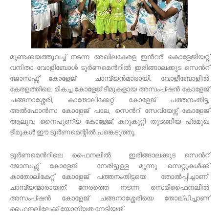
മുണ്ടക്കയത്തുവച്ച് നടന്ന അഖിലകേരള ഇന്‍റര്‍ കൊളേജിയറ്റ്
വനിതാ വോളിബോള്‍ ടൂര്‍ണമെന്‍റില്‍ ഇരിങ്ങാലക്കുട സെന്‍റ്
ജോസഫ്സ് കോളേജ് ചാമ്പ്യന്‍മാരായി. വോളീബോളില്‍
കേരളത്തിലെ മികച്ച കോളേജ് ടീമുകളായ അസംപ്ഷന്‍ കോളേജ്
ചങ്ങനാശ്ശേരി, കാതോലിക്കേറ്റ് കോളേജ് പത്തനംതിട്ട,
അല്‍ഫോന്‍സ കോളേജ് പാല, സെന്‍റ് സേവ്യേഴ്സ് കോളേജ്
ആലുവ, നൈപുണ്യ കോളേജ്, കറുകുറ്റി തുടങ്ങിയ പ്രമുഖ
ടീമുകള്‍ ഈ ടൂര്‍ണമെന്റില്‍ പങ്കെടുത്തു.
ടൂർണമെന്‍റിലെ ഫൈനലിൽ ഇരിങ്ങാലക്കുട സെന്‍റ്
ജോസഫ്സ് കോളേജ് നേരിട്ടുള്ള മൂന്നു സെറ്റുകള്‍ക്ക്
കാതോലികേറ്റ് കോളേജ് പത്തനംതിട്ടയെ തോല്‍പ്പിച്ചാണ്
ചാമ്പ്യന്മാരായത്. നേരത്തെ നടന്ന സെമിഫൈനലില്‍
അസംപ്ഷന്‍ കോളേജ് ചങ്ങനാശ്ശേരിയെ തോല്പിച്ചാണ്
ഫൈനലിലേക്ക് യോഗ്യത നേടിയത്