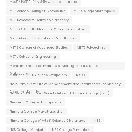
Chadayamangalam
Meet / Fest
Mercy College Palakkad
MES Asmabi College P. Vemballur
MES College Marampally
MES Keveeyam College Valanchery
MES T.O. Abdulla Memorial College Kunnukara
MET's Group of Institutions Mala Thrissur
MET'S College of Advanced Studies
MET'S Polytechnic
MET's School of Engineering
Monti International Institute of Management Studies
Malappuram
Mou
N S S College Ottapalam
N.C.C.
Naipunnya Institute of Management and Information Technology
Pongam - Koratty
Nattika Educational Society Arts and Science College ( NES)
Newman College Thodupuzha
Nirmala College Muvattupuzha
Nirmala College of Arts & Science Chalakudy
NSS
NSS College Manjeri
NSS College Pandalam