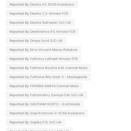
Reported By: Devika A.S. SCAS-Kodakara
Reported By: Devika C.V. Vimala-TCR
Reported By: Devika Satheesh SJC-IJK
Reported By: Devikrishna P.S. Vimala-TCR
Reported By: Drisya Sunil SJC-IJK
Reported By: Elna Vincent Mercy-Palakad
Reported By: Fathima Latheef Vimala-TCR
Reported By: Fathima Noufira K.M. Carmel-Mala
Reported by: Fathima Rifa Govt. C - Madappally
Reported By: FATHIMA SANIYA Carmel-Mala
Reported By: Fathimathu Zamiya E.M. SJC-IJK
Reported By: GAUTHAM GOVT.C. - Kozhikode
Reported By: Gopi Krishnan V. SCAS-Kodakara
Reported By: Gopika P.G. SJC-IJK