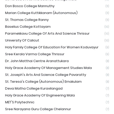
Don Bosco College Mannuthy
(11)
Marian College Kuttikkanam (Autonomous)
(11)
St. Thomas College Ranny
(11)
Baselius College Kottayam
(10)
Paramekkavu College Of Arts And Science Thrissur
(10)
University Of Calicut
(10)
Holy Family College Of Education For Women Koduvayur
(9)
Sree Kerala Varma College Thrissur
(9)
Dr. John Matthai Centre Aranattukara
(8)
Holy Grace Academy Of Management Studies Mala
(8)
St. Joseph's Arts And Science College Pavaratty
(8)
St. Teresa's College (Autonomous) Ernakulam
(8)
Deva Matha College Kuravilangad
(7)
Holy Grace Academy Of Engineering Mala
(7)
MET'S Polytechnic
(7)
Sree Narayana Guru College Chelannur
(7)