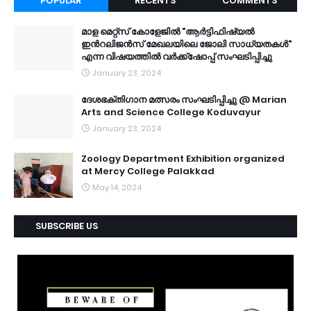
POPULAR
RECENTS
COMMENTS
മാള മെറ്റ്സ് കോളേജിൽ "ആർട്ടിഫിഷ്യൽ
ഇൻറലിജൻസ് മേഖലയിലെ ജോലി സാധ്യതകൾ"
എന്ന വിഷയത്തിൽ വർക്ക്ഷോപ്പ് സംഘടിപ്പിച്ചു
January 23, 2024
ദേശഭക്തിഗാന മത്സരം സംഘടിപ്പിച്ചു @ Marian
Arts and Science College Koduvayur
January 23, 2024
Zoology Department Exhibition organized
at Mercy College Palakkad
May 14, 2024
SUBSCRIBE US