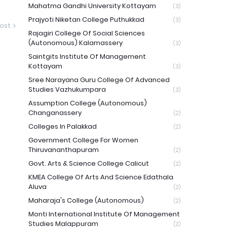
Mahatma Gandhi University Kottayam
(3)
Prajyoti Niketan College Puthukkad
(3)
ost
Rajagiri College Of Social Sciences
(Autonomous) Kalamassery
(3)
Saintgits Institute Of Management
Kottayam
(3)
Sree Narayana Guru College Of Advanced
Studies Vazhukumpara
(3)
Assumption College (Autonomous)
Changanassery
(2)
Colleges In Palakkad
(2)
Government College For Women
Thiruvananthapuram
(2)
Govt. Arts & Science College Calicut
(2)
KMEA College Of Arts And Science Edathala
Aluva
(2)
Maharaja's College (Autonomous)
(2)
Monti International Institute Of Management
Studies Malappuram
(2)