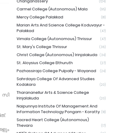
Changanassery
(124)
Carmel College (Autonomous) Mala
(95)
Mercy College Palakkad
(81)
Marian Arts And Science College Koduvayur -
Palakkad
(47)
Vimala College (Autonomous) Thrissur
(47)
St. Mary's College Thrissur
(36)
Christ College (Autonomous) Irinjalakuda
(34)
St. Aloysius College Elthuruth
(27)
Pazhassiraja College Pulpally - Wayanad
(24)
Sahrdaya College Of Advanced Studies
Kodakara
(20)
Tharananellur Arts & Science College
. സി
Irinjalakuda
(20)
Naipunnya Institute Of Management And
Information Technology Pongam - Koratty
(18)
ത്.
Sacred Heart College (Autonomous)
Thevara
(17)
ങളും