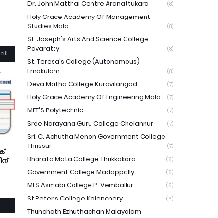
Dr. John Matthai Centre Aranattukara
(8)
Holy Grace Academy Of Management
Studies Mala
(8)
St. Joseph's Arts And Science College
Pavaratty
(8)
all
St. Teresa's College (Autonomous)
Ernakulam
(8)
Deva Matha College Kuravilangad
(7)
Holy Grace Academy Of Engineering Mala
(7)
MET'S Polytechnic
(7)
Sree Narayana Guru College Chelannur
(7)
Sri. C. Achutha Menon Government College
Thrissur
(7)
ക്
Bharata Mata College Thrikkakara
ിന്
(6)
Government College Madappally
(6)
MES Asmabi College P. Vemballur
(6)
St.Peter's College Kolenchery
(6)
Thunchath Ezhuthachan Malayalam