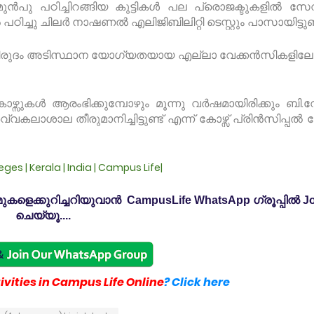
മുൻപു പഠിച്ചിറങ്ങിയ കുട്ടികൾ പല പ്രൊജക്ടുകളിൽ സ
പഠിച്ചു ചിലർ നാഷണൽ എലിജിബിലിറ്റി ടെസ്റ്റും പാസായിട്ടുണ്ട
െ ബിരുദം അടിസ്ഥാന യോഗ്യതയായ എല്ലാ വേക്കൻസികളിലേക
ുകൾ ആരംഭിക്കുമ്പോഴും മൂന്നു വർഷമായിരിക്കും ബി.
്വകലാശാല തീരുമാനിച്ചിട്ടുണ്ട് എന്ന് കോഴ്സ് പ്രിൻസിപ്പൽ
lleges | Kerala | India | Campus Life|
കളെക്കുറിച്ചറിയുവാൻ CampusLife WhatsApp ഗ്രൂപ്പിൽ Jo
ചെയ്യൂ....
vities in Campus Life Online
? Click here