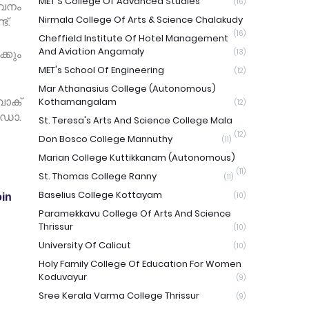
MET'S College Of Advanced Studies
(16)
േവനം
Nirmala College Of Arts & Science Chalakudy
്.
(16)
Cheffield Institute Of Hotel Management
And Aviation Angamaly
്കും
(13)
MET's School Of Engineering
(12)
Mar Athanasius College (Autonomous)
വോക്
Kothamangalam
(12)
 ഡോ.
St. Teresa's Arts And Science College Mala
(12)
Don Bosco College Mannuthy
(11)
Marian College Kuttikkanam (Autonomous)
(11)
St. Thomas College Ranny
(11)
Baselius College Kottayam
(10)
in
Paramekkavu College Of Arts And Science
Thrissur
(10)
University Of Calicut
(10)
Holy Family College Of Education For Women
Koduvayur
(9)
Sree Kerala Varma College Thrissur
(9)