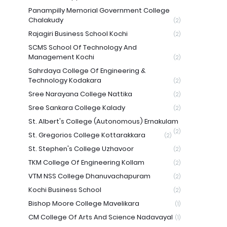
Panampilly Memorial Government College
Chalakudy
(2)
Rajagiri Business School Kochi
(2)
SCMS School Of Technology And
Management Kochi
(2)
Sahrdaya College Of Engineering &
Technology Kodakara
(2)
Sree Narayana College Nattika
(2)
Sree Sankara College Kalady
(2)
St. Albert's College (Autonomous) Ernakulam
(2)
St. Gregorios College Kottarakkara
(2)
St. Stephen's College Uzhavoor
(2)
TKM College Of Engineering Kollam
(2)
VTM NSS College Dhanuvachapuram
(2)
Kochi Business School
(2)
Bishop Moore College Mavelikara
(1)
CM College Of Arts And Science Nadavayal
(1)