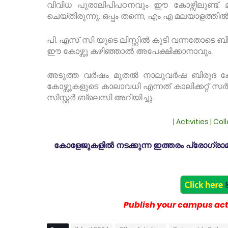
വിവിധ പുരാലിപിപഠനവും ഈ കോഴ്സിലുണ്ട്. 
ചെയ്തിരുന്നു. ഒപ്പം തന്നെ, എം എ മലയാളത്തിൽ 
പി. എസ് സി യുടെ ലിസ്റ്റിൽ കൂടി വന്നതോട
ഈ കോഴ്സു കഴിഞ്ഞാൽ അപേക്ഷിക്കാനാവും.
അടുത്ത വർഷം മുതൽ നാലുവർഷ ബിരുദ കോഴ്സ
കോഴ്സുകളുടെ കാലാവധി എന്നത് കാലിക്കറ്റ് സർവ
സിസ്റ്റർ ബ്ലെസി അറിയിച്ചു.
| Activities | Co
കോളേജുകളിൽ നടക്കുന്ന ഇത്തരം പ്രോഗ്രാമു
Publish your campus acti