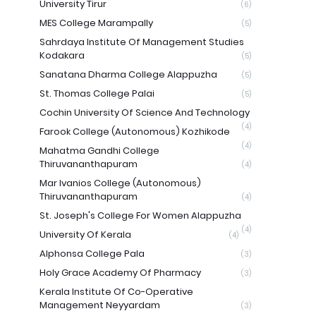
University Tirur
(6)
MES College Marampally
(5)
Sahrdaya Institute Of Management Studies
Kodakara
(5)
Sanatana Dharma College Alappuzha
(5)
St. Thomas College Palai
(5)
Cochin University Of Science And Technology
(4)
Farook College (Autonomous) Kozhikode
(4)
Mahatma Gandhi College
Thiruvananthapuram
(4)
Mar Ivanios College (Autonomous)
Thiruvananthapuram
(4)
St. Joseph's College For Women Alappuzha
(4)
University Of Kerala
(4)
Alphonsa College Pala
(3)
Holy Grace Academy Of Pharmacy
(3)
Kerala Institute Of Co-Operative
Management Neyyardam
(3)