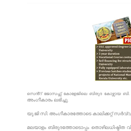
.
സെൻ്റ് ജോസഫ്സ് കോളേജിലെ ബിരുദ കോഴ്സായ ബി
അംഗീകാരം ലഭിച്ചു.
യു.ജി സി. അംഗീകാരത്തോടെ കാലിക്കറ്റ് സർവ്
മലയാളം ബിരുദത്തോടൊപ്പം തൊഴിലധിഷ്ഠിത വ