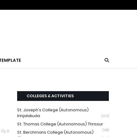
TEMPLATE
COLLEGES & ACTIVITIES
St. Joseph's College (Autonomous)
Irinjalakuda
(224)
St. Thomas College (Autonomous) Thrissur
(148)
0
St. Berchmans College (Autonomous)