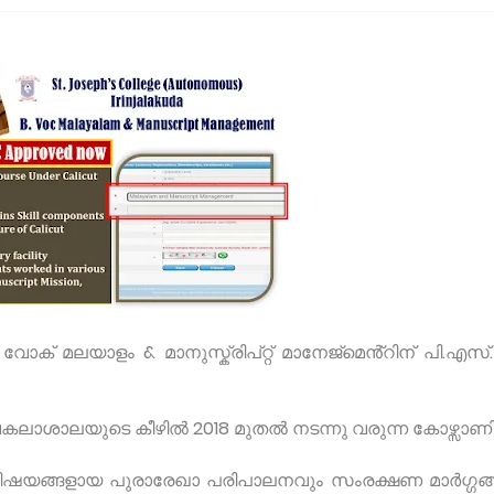
 വോക് മലയാളം & മാനുസ്ക്രിപ്റ്റ് മാനേജ്മെൻ്റിന് പി.എസ്
വകലാശാലയുടെ കീഴിൽ 2018 മുതൽ നടന്നു വരുന്ന കോഴ്സാണി
ിഷയങ്ങളായ പുരാരേഖാ പരിപാലനവും സംരക്ഷണ മാർഗ്ഗങ്