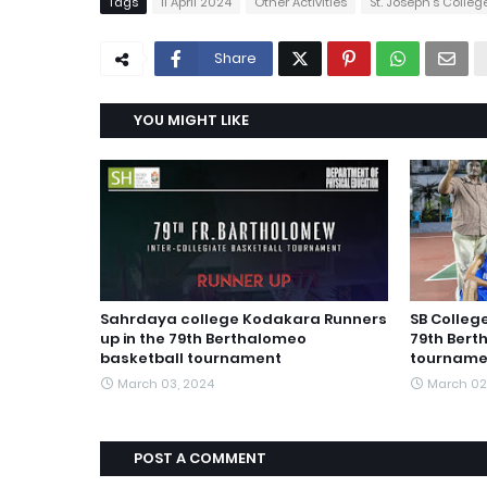
Tags
11 April 2024
Other Activities
St. Joseph's Colle
Share
YOU MIGHT LIKE
Sahrdaya college Kodakara Runners
SB Colleg
up in the 79th Berthalomeo
79th Bert
basketball tournament
tourname
March 03, 2024
March 02
POST A COMMENT