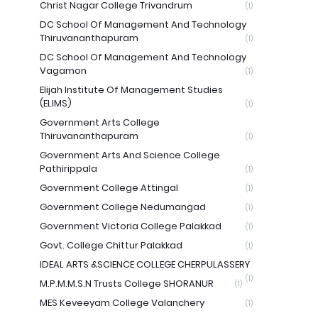
Christ Nagar College Trivandrum
(1)
DC School Of Management And Technology
Thiruvananthapuram
(1)
DC School Of Management And Technology
Vagamon
(1)
Elijah Institute Of Management Studies
(ELIMS)
(1)
Government Arts College
Thiruvananthapuram
(1)
Government Arts And Science College
Pathirippala
(1)
Government College Attingal
(1)
Government College Nedumangad
(1)
Government Victoria College Palakkad
(1)
Govt. College Chittur Palakkad
(1)
IDEAL ARTS &SCIENCE COLLEGE CHERPULASSERY
(1)
M.P.M.M.S.N Trusts College SHORANUR
(1)
MES Keveeyam College Valanchery
(1)