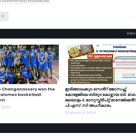
ge (Autonomous) Irinjalakuda
View 
e Changanassery won the
ഇരിങ്ങാലക്കുട സെൻ്റ് ജോസഫ്സ്
halomeo basketball
കോളേജിലെ ബിരുദ കോഴ്സായ ബി. വോ
nt
മലയാളം & മാനുസ്ക്രിപ്റ്റ് മാനേജ്മെൻ്റ
പി.എസ്. സി അംഗീകാരം.
, 2024
March 01, 2024