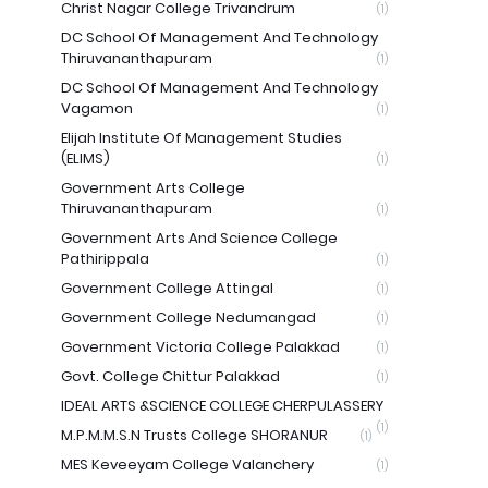
Christ Nagar College Trivandrum
(1)
DC School Of Management And Technology
Thiruvananthapuram
(1)
DC School Of Management And Technology
Vagamon
(1)
Elijah Institute Of Management Studies
(ELIMS)
(1)
Government Arts College
Thiruvananthapuram
(1)
Government Arts And Science College
Pathirippala
(1)
Government College Attingal
(1)
Government College Nedumangad
(1)
Government Victoria College Palakkad
(1)
Govt. College Chittur Palakkad
(1)
IDEAL ARTS &SCIENCE COLLEGE CHERPULASSERY
(1)
M.P.M.M.S.N Trusts College SHORANUR
(1)
MES Keveeyam College Valanchery
(1)