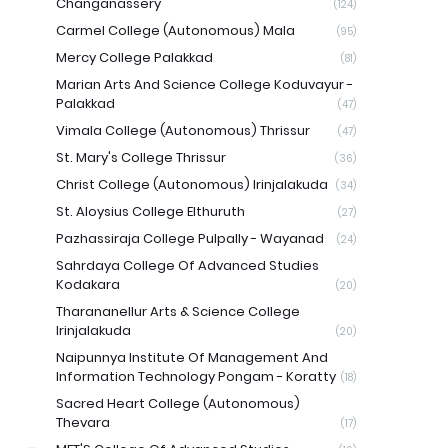
Changanassery
(124)
Carmel College (Autonomous) Mala
(95)
Mercy College Palakkad
(81)
Marian Arts And Science College Koduvayur -
Palakkad
(47)
Vimala College (Autonomous) Thrissur
(47)
St. Mary's College Thrissur
(36)
Christ College (Autonomous) Irinjalakuda
(34)
St. Aloysius College Elthuruth
(27)
Pazhassiraja College Pulpally - Wayanad
(24)
Sahrdaya College Of Advanced Studies
Kodakara
(20)
Tharananellur Arts & Science College
Irinjalakuda
(20)
Naipunnya Institute Of Management And
Information Technology Pongam - Koratty
(18)
Sacred Heart College (Autonomous)
Thevara
(17)