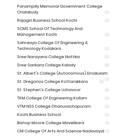
Panampilly Memorial Government College
Chalakudy
(2)
Rajagiri Business School Kochi
(2)
SCMS School Of Technology And
Management Kochi
(2)
Sahrdaya College Of Engineering &
Technology Kodakara
(2)
Sree Narayana College Nattika
(2)
Sree Sankara College Kalady
(2)
St. Albert's College (Autonomous) Ernakulam
(2)
St. Gregorios College Kottarakkara
(2)
St. Stephen's College Uzhavoor
(2)
TKM College Of Engineering Kollam
(2)
VTM NSS College Dhanuvachapuram
(2)
Kochi Business School
(2)
Bishop Moore College Mavelikara
(1)
CM College Of Arts And Science Nadavayal
(1)