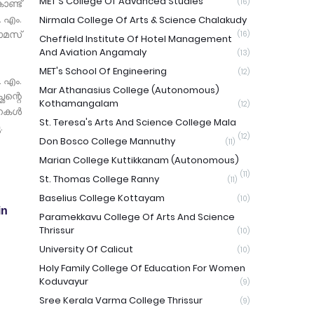
MET'S College Of Advanced Studies
ണ്ട്
(16)
. എം.
Nirmala College Of Arts & Science Chalakudy
ോമസ്
(16)
Cheffield Institute Of Hotel Management
And Aviation Angamaly
(13)
MET's School Of Engineering
(12)
. എം.
Mar Athanasius College (Autonomous)
ന്റെ
Kothamangalam
(12)
വനകൾ
St. Teresa's Arts And Science College Mala
.
(12)
Don Bosco College Mannuthy
(11)
Marian College Kuttikkanam (Autonomous)
(11)
St. Thomas College Ranny
(11)
Baselius College Kottayam
(10)
in
Paramekkavu College Of Arts And Science
Thrissur
(10)
University Of Calicut
(10)
Holy Family College Of Education For Women
Koduvayur
(9)
Sree Kerala Varma College Thrissur
(9)