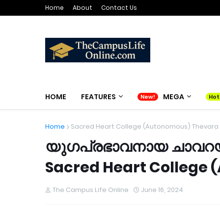
Home
About
Contact Us
HOME
FEATURES
MEGA
Home
Sacred Heart College (Autonomous) Thevara
യുഗപ്രഭാവനായ ചാവറയ
Sacred Heart College
The Campus Life Online
June 16, 2024