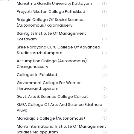
Mahatma Gandhi University Kottayam
(3)
Prajyoti Niketan College Puthukkad
(3)
Rajagiri College Of Social Sciences
(Autonomous) Kalamassery
(3)
Saintgits Institute Of Management
Kottayam
(3)
Sree Narayana Guru College Of Advanced
Studies Vazhukumpara
(3)
Assumption College (Autonomous)
Changanassery
(2)
Colleges In Palakkad
(2)
Government College For Women
Thiruvananthapuram
(2)
Govt. Arts & Science College Calicut
(2)
KMEA College Of Arts And Science Edathala
Aluva
(2)
Maharaja's College (Autonomous)
(2)
Monti International Institute Of Management
Studies Malappuram
(2)