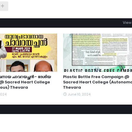
View 
വനായ ചാവറയച്ഛൻ - ദേശിയ
Plastic Bottle Free Campaign @
@ Sacred Heart College
Sacred Heart College (Autonom
ous) Thevara
Thevara
2024
June 10, 2024