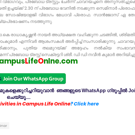
ഭാഗവും, പ്രബോധ ട്രസ്റ്റും ചേർന്ന് ചാവറയച്ചനെ അനുസരിച്ചുകൊ
യതി ഉച്ചയ്ക്ക് 2.30 ന് പ്രബോധ ഭവനിൽ നടക്കുന്ന സെമിനാർ പ്രൊഫ
ിലെ സോഷിയോളജി വിഭാഗം മേധാവി പ്രൊഫ. സാൻജോസ് ഏ ത
്യപ്രഭാഷണം നടത്തുന്നു.
 ഡോ.കെ രാധാകൃഷ്ണൻ നായർ അധ്യക്ഷത വഹിക്കുന്ന ചടങ്ങിൽ, ശ്രിമതി
ാംകുമാർ എന്നിവർ ആശംസകൾ അർപ്പിച്ച് സംസാരിക്കുന്നു. ചാവറയച്ഛ
്കാനും, പുതിയ തലമുറയ്ക്ക് അദ്ദേഹം നൽകിയ സംഭാ
്രബോധ ട്രസ്റ്റ്‌ സെക്രട്ടറി ശ്രീ. ഡി ഡി നവീൻ കുമാർ അറിയിച്ചു
ampus
L
ife
O
nlne.com
കളെക്കുറിച്ചറിയുവാൻ ഞങ്ങളുടെ WhatsApp ഗ്രൂപ്പിൽ Jo
ചെയ്യൂ....
vities in Campus Life Online
? Click here
inar