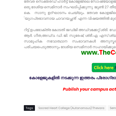
തേവര സെക്രെഡ്‌ ഹാർട്ട് കോളേജിലെ സോഷിയോളജി വി
ഒരു ദേശിയ സെമിനാർ സംഘടിപ്പിക്കുന്നു. ജൂൺ 27 തീ
കെ. സാനു ഉദ്ഘാടനം ചെയ്യും. തേവര കോളജ
'യുഗപ്രഭാവനായ ചാവറയച്ഛൻ' എന്ന വിഷയത്തിൽ മുഖ
റിട്ട് ഉപഭോക്ത്ര കോടതി ജഡ്ജി അഡ്വക്കേറ്റ്.ശ്രി.
ആർ. ഗീത,അഡ്വ. ഡി. ജി. സുരേഷ്, ശ്രീ.ഏ. എസ് ശ്യ
സാമൂഹിക നവോത്ഥാന സംഭാവനകൾ അനുസ്മരിക
പരിചയപെടുത്താനും ദേശിയ സെമിനാർ സഹായിക്കുമെന്ന് പ
www.
T
he
C
കോളേജുകളിൽ നടക്കുന്ന ഇത്തരം പ്രോഗ്രാമു
Publish your campus acti
Tags
Sacred Heart College (Autonomous) Thevara
Sem