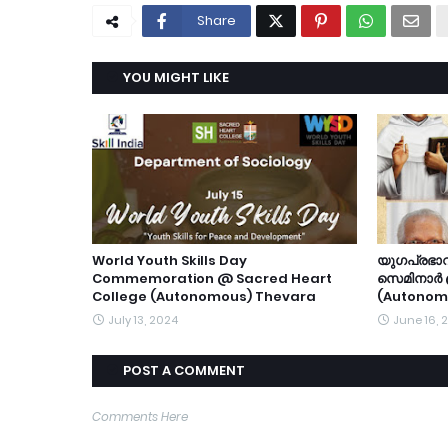
Share
YOU MIGHT LIKE
World Youth Skills Day
യുഗപ്രഭാ
Commemoration @ Sacred Heart
സെമിനാർ 
College (Autonomous) Thevara
(Autonom
July 13, 2024
June 16, 
POST A COMMENT
Comments Here