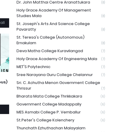
Dr. John Matthai Centre Aranattukara
(8)
Holy Grace Academy Of Management
Studies Mala
(8)
all
St. Joseph's Arts And Science College
Pavaratty
(8)
St. Teresa's College (Autonomous)
Ernakulam
(8)
Deva Matha College Kuravilangad
(7)
Holy Grace Academy Of Engineering Mala
(7)
MET'S Polytechnic
(7)
Sree Narayana Guru College Chelannur
(7)
ous)
Sri. C. Achutha Menon Government College
Thrissur
(7)
Bharata Mata College Thrikkakara
(6)
Government College Madappally
(6)
MES Asmabi College P. Vemballur
(6)
St.Peter's College Kolenchery
(6)
Thunchath Ezhuthachan Malayalam