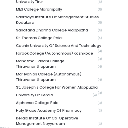
University Tirur
(6)
MES College Marampally
(5)
Sahrdaya Institute Of Management Studies
Kodakara
(5)
Sanatana Dharma College Alappuzha
(5)
St. Thomas College Palai
(5)
Cochin University Of Science And Technology
(4)
Farook College (Autonomous) Kozhikode
(4)
Mahatma Gandhi College
Thiruvananthapuram
(4)
Mar Ivanios College (Autonomous)
Thiruvananthapuram
(4)
St. Joseph's College For Women Alappuzha
(4)
University Of Kerala
(4)
Alphonsa College Pala
(3)
Holy Grace Academy Of Pharmacy
(3)
Kerala Institute Of Co-Operative
Management Neyyardam
(3)
ost