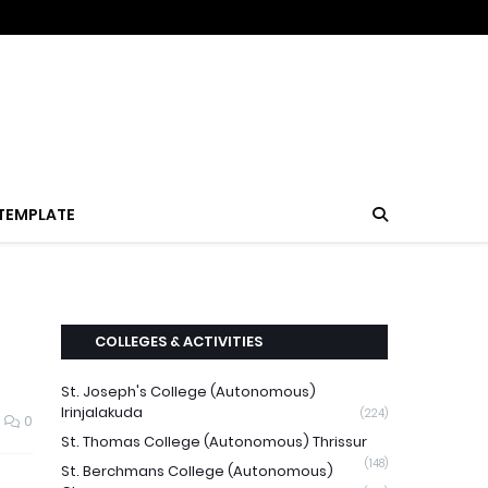
TEMPLATE
COLLEGES & ACTIVITIES
St. Joseph's College (Autonomous)
Irinjalakuda
(224)
0
St. Thomas College (Autonomous) Thrissur
(148)
St. Berchmans College (Autonomous)