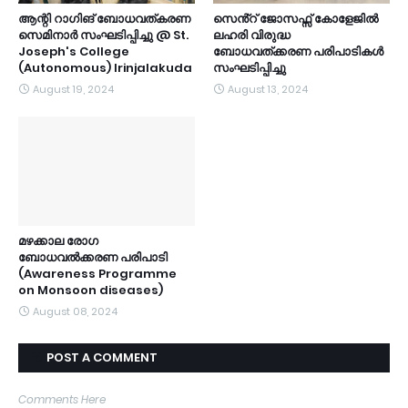
ആന്റി റാഗിങ് ബോധവത്കരണ
സെൻ്റ് ജോസഫ്സ് കോളേജിൽ
സെമിനാർ സംഘടിപ്പിച്ചു @ St.
ലഹരി വിരുദ്ധ
Joseph's College
ബോധവത്ക്കരണ പരിപാടികൾ
(Autonomous) Irinjalakuda
സംഘടിപ്പിച്ചു
August 19, 2024
August 13, 2024
മഴക്കാല രോഗ
ബോധവൽക്കരണ പരിപാടി
(Awareness Programme
on Monsoon diseases)
August 08, 2024
POST A COMMENT
Comments Here