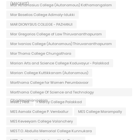
(MACFAST)
Mar Athanasius College (Autonomous) Kothamangalam
Mar Baselios College Adimaly-Idukki
MAR DIONYSIUS COLLEGE - PAZHANJI
Mar Gregorios College of Law Thiruvananthapuram
Mar Ivanios College (Autonomous) Thiruvananthapuram
Mar Thoma College Chungathara
Marian Arts and Science College Koduvayur - Palakkad
Marian College Kuttikkanam (Autonomous)
Marthoma College for Women Perumbavoor
Marthoma College Of Science and Technology
Chadayamangalam
Meet / Fest
Mercy College Palakkad
MES Asmabi College P. Vemballur
MES College Marampally
MES Keveeyam College Valanchery
MES T.O. Abdulla Memorial College Kunnukara