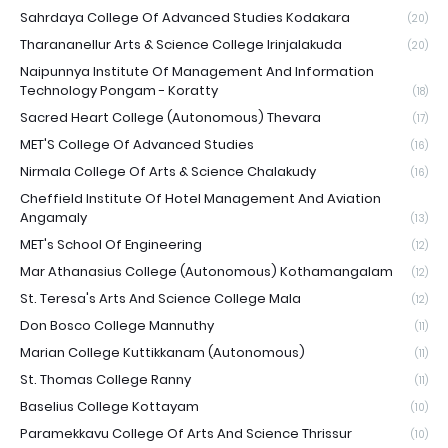
Sahrdaya College Of Advanced Studies Kodakara
(20)
Tharananellur Arts & Science College Irinjalakuda
(20)
Naipunnya Institute Of Management And Information
Technology Pongam - Koratty
(18)
Sacred Heart College (Autonomous) Thevara
(17)
MET'S College Of Advanced Studies
(16)
Nirmala College Of Arts & Science Chalakudy
(16)
Cheffield Institute Of Hotel Management And Aviation
Angamaly
(13)
MET's School Of Engineering
(12)
Mar Athanasius College (Autonomous) Kothamangalam
(12)
St. Teresa's Arts And Science College Mala
(12)
Don Bosco College Mannuthy
(11)
Marian College Kuttikkanam (Autonomous)
(11)
St. Thomas College Ranny
(11)
Baselius College Kottayam
(10)
Paramekkavu College Of Arts And Science Thrissur
(10)