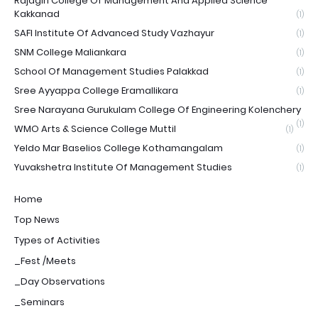
Rajagiri College Of Management And Applied Science
Kakkanad
(1)
SAFI Institute Of Advanced Study Vazhayur
(1)
SNM College Maliankara
(1)
School Of Management Studies Palakkad
(1)
Sree Ayyappa College Eramallikara
(1)
Sree Narayana Gurukulam College Of Engineering Kolenchery
(1)
WMO Arts & Science College Muttil
(1)
Yeldo Mar Baselios College Kothamangalam
(1)
Yuvakshetra Institute Of Management Studies
(1)
Home
Top News
Types of Activities
_Fest /Meets
_Day Observations
_Seminars