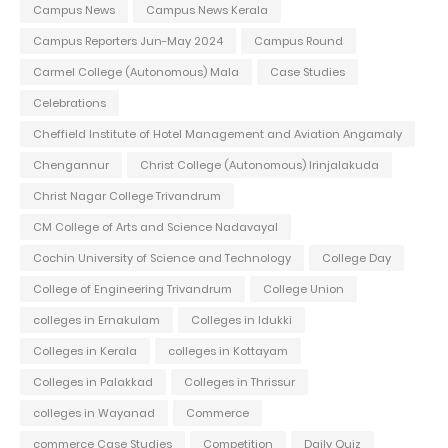
Campus News
Campus News Kerala
Campus Reporters Jun-May 2024
Campus Round
Carmel College (Autonomous) Mala
Case Studies
Celebrations
Cheffield Institute of Hotel Management and Aviation Angamaly
Chengannur
Christ College (Autonomous) Irinjalakuda
Christ Nagar College Trivandrum
CM College of Arts and Science Nadavayal
Cochin University of Science and Technology
College Day
College of Engineering Trivandrum
College Union
colleges in Ernakulam
Colleges in Idukki
Colleges in Kerala
colleges in Kottayam
Colleges in Palakkad
Colleges in Thrissur
colleges in Wayanad
Commerce
commerce Case Studies
Competition
Daily Quiz