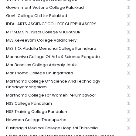
Government Victoria College Palakkad
(1)
Govt. College Chittur Palakkad
(1)
IDEAL ARTS &SCIENCE COLLEGE CHERPULASSERY
(1)
M.P.M.M.S.N Trusts College SHORANUR
(1)
MES Keveeyam College Valanchery
(1)
MES T.O. Abdulla Memorial College Kunnukara
(1)
Mannaniya College Of Arts & Science Pangode
(1)
Mar Baselios College Adimaly-Idukki
(1)
Mar Thoma College Chungathara
(1)
Marthoma College Of Science And Technology
Chadayamangalam
(1)
Marthoma College For Women Perumbavoor
(1)
NSS College Pandalam
(1)
NSS Training College Pandalam
(1)
Newman College Thodupuzha
(1)
Pushpagiri Medical College Hospital Thiruvalla
(1)