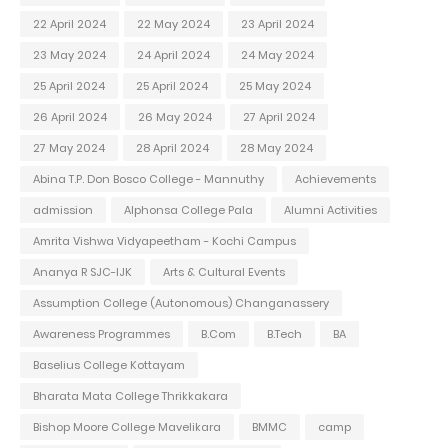
22 April 2024
22 May 2024
23 April 2024
23 May 2024
24 April 2024
24 May 2024
25 April 2024
25 April 2024
25 May 2024
26 April 2024
26 May 2024
27 April 2024
27 May 2024
28 April 2024
28 May 2024
Abina T.P. Don Bosco College - Mannuthy
Achievements
admission
Alphonsa College Pala
Alumni Activities
Amrita Vishwa Vidyapeetham - Kochi Campus
Ananya R SJC-IJK
Arts & Cultural Events
Assumption College (Autonomous) Changanassery
Awareness Programmes
B.Com
B.Tech
BA
Baselius College Kottayam
Bharata Mata College Thrikkakara
Bishop Moore College Mavelikara
BMMC
camp