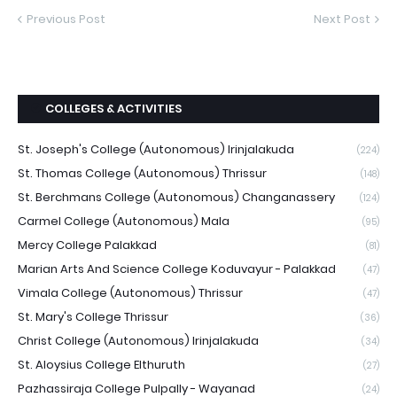
Previous Post
Next Post
COLLEGES & ACTIVITIES
St. Joseph's College (Autonomous) Irinjalakuda
(224)
St. Thomas College (Autonomous) Thrissur
(148)
St. Berchmans College (Autonomous) Changanassery
(124)
Carmel College (Autonomous) Mala
(95)
Mercy College Palakkad
(81)
Marian Arts And Science College Koduvayur - Palakkad
(47)
Vimala College (Autonomous) Thrissur
(47)
St. Mary's College Thrissur
(36)
Christ College (Autonomous) Irinjalakuda
(34)
St. Aloysius College Elthuruth
(27)
Pazhassiraja College Pulpally - Wayanad
(24)