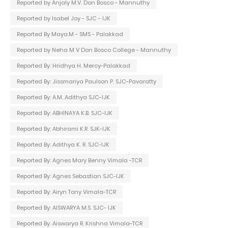
Reported by Anjaly M.V. Don Bosco - Mannuthy
Reported by Isabel Joy - SJC - IJK
Reported By Maya.M - SMS - Palakkad
Reported by Neha M V Don Bosco College - Mannuthy
Reported By: Hridhya H. Mercy-Palakkad
Reported By: Jissmariya Paulson P. SJC-Pavaratty
Reported By: A.M. Adithya SJC-IJK
Reported By: ABHINAYA K.B. SJC-IJK
Reported By: Abhirami K.R. SJK-IJK
Reported By: Adithya K. R. SJC-IJK
Reported By: Agnes Mary Benny Vimala -TCR
Reported By: Agnes Sebastian SJC-IJK
Reported By: Airyn Tony Vimala-TCR
Reported By: AISWARYA M.S. SJC- IJK
Reported By: Aiswarya R. Krishna Vimala-TCR