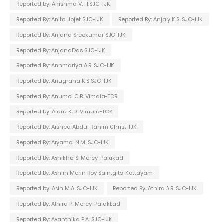
Reported by: Anishma V. H.SJC-IJK
Reported By: Anita Jojet SJC-IJK
Reported By: Anjaly K.S. SJC-IJK
Reported By: Anjana Sreekumar SJC-IJK
Reported By: AnjanaDas SJC-IJK
Reported By: Annmariya A.R. SJC-IJK
Reported By: Anugraha K.S SJC-IJK
Reported By: Anumol C.B. Vimala-TCR
Reported by: Ardra K. S. Vimala-TCR
Reported By: Arshed Abdul Rahim Christ-IJK
Reported By: Aryamol N.M. SJC-IJK
Reported By: Ashikha S. Mercy-Palakad
Reported By: Ashlin Merin Roy Saintgits-Kottayam
Reported by: Asin M.A. SJC-IJK
Reported By: Athira A.R. SJC-IJK
Reported By: Athira P. Mercy-Palakkad
Reported By: Avanthika P.A. SJC-IJK