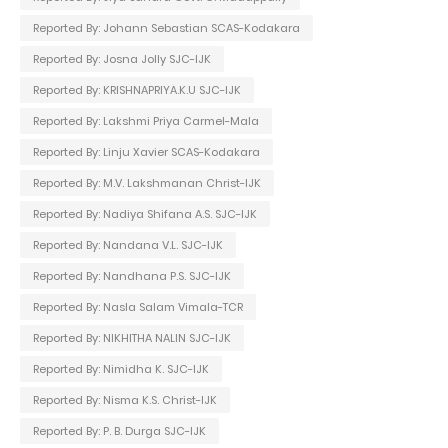
Reported By: Johann Sebastian SCAS-Kodakara
Reported By: Josna Jolly SJC-IJK
Reported By: KRISHNAPRIYA.K.U SJC-IJK
Reported By: Lakshmi Priya Carmel-Mala
Reported By: Linju Xavier SCAS-Kodakara
Reported By: M.V. Lakshmanan Christ-IJK
Reported By: Nadiya Shifana A.S. SJC-IJK
Reported By: Nandana V.L. SJC-IJK
Reported By: Nandhana P.S. SJC-IJK
Reported By: Nasla Salam Vimala-TCR
Reported By: NIKHITHA NALIN SJC-IJK
Reported By: Nimidha K. SJC-IJK
Reported By: Nisma K.S. Christ-IJK
Reported By: P. B. Durga SJC-IJK