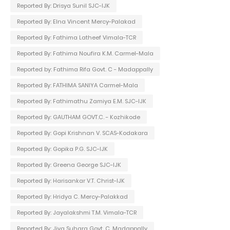
Reported By: Drisya Sunil SJC-IJK
Reported By: Elna Vincent Mercy-Palakad
Reported By: Fathima Latheef Vimala-TCR
Reported By: Fathima Noufira K.M. Carmel-Mala
Reported by: Fathima Rifa Govt. C - Madappally
Reported By: FATHIMA SANIYA Carmel-Mala
Reported By: Fathimathu Zamiya E.M. SJC-IJK
Reported By: GAUTHAM GOVT.C. - Kozhikode
Reported By: Gopi Krishnan V. SCAS-Kodakara
Reported By: Gopika P.G. SJC-IJK
Reported By: Greena George SJC-IJK
Reported By: Harisankar V.T. Christ-IJK
Reported By: Hridya C. Mercy-Palakkad
Reported By: Jayalakshmi T.M. Vimala-TCR
Reported By: Jiya Suhara Govt. C. Madappally