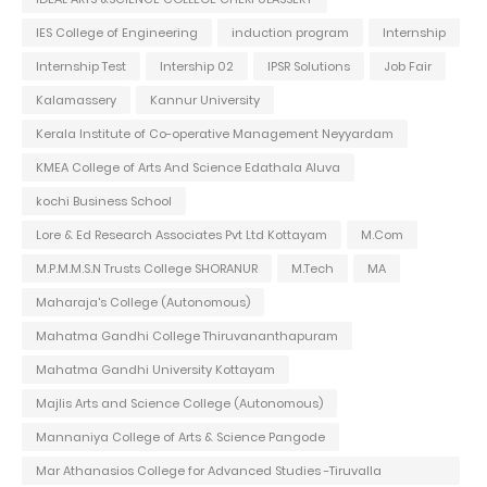
IES College of Engineering
induction program
Internship
Internship Test
Intership 02
IPSR Solutions
Job Fair
Kalamassery
Kannur University
Kerala Institute of Co-operative Management Neyyardam
KMEA College of Arts And Science Edathala Aluva
kochi Business School
Lore & Ed Research Associates Pvt Ltd Kottayam
M.Com
M.P.M.M.S.N Trusts College SHORANUR
M.Tech
MA
Maharaja's College (Autonomous)
Mahatma Gandhi College Thiruvananthapuram
Mahatma Gandhi University Kottayam
Majlis Arts and Science College (Autonomous)
Mannaniya College of Arts & Science Pangode
Mar Athanasios College for Advanced Studies -Tiruvalla