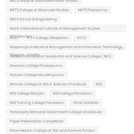
MET's Group of Institutions Mala Thrissur
MET'S College of Advanced Studies
MET'S Polytechnic
MET's School of Engineering
Monti International Institute of Management Studies
Malappuram
Mou
N S S College Ottapalam
N.C.C.
Naipunnya Institute of Management and Information Technology
Pongam - Koratty
Nattika Educational Society Arts and Science College ( NES)
Newman College Thodupuzha
Nirmala College Muvattupuzha
Nirmala College of Arts & Science Chalakudy
NSS
NSS College Manjeri
NSS College Pandalam
NSS Training College Pandalam
Other Activities
Panampilly Memorial Government College Chalakudy
Paper Presentation Competition
Paramekkavu College of Arts and Science Thrissur