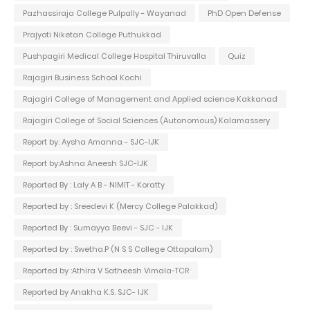
Pazhassiraja College Pulpally - Wayanad
PhD Open Defense
Prajyoti Niketan College Puthukkad
Pushpagiri Medical College Hospital Thiruvalla
Quiz
Rajagiri Business School Kochi
Rajagiri College of Management and Applied science Kakkanad
Rajagiri College of Social Sciences (Autonomous) Kalamassery
Report by: Aysha Amanna - SJC-IJK
Report by:Ashna Aneesh SJC-IJK
Reported By : Laly A B - NIMIT - Koratty
Reported by : Sreedevi K (Mercy College Palakkad)
Reported By : Sumayya Beevi - SJC - IJK
Reported by : Swetha.P (N S S College Ottapalam)
Reported by :Athira V Satheesh Vimala-TCR
Reported by Anakha K.S. SJC- IJK