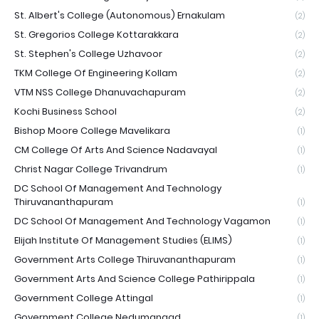
St. Albert's College (Autonomous) Ernakulam
(2)
St. Gregorios College Kottarakkara
(2)
St. Stephen's College Uzhavoor
(2)
TKM College Of Engineering Kollam
(2)
VTM NSS College Dhanuvachapuram
(2)
Kochi Business School
(2)
Bishop Moore College Mavelikara
(1)
CM College Of Arts And Science Nadavayal
(1)
Christ Nagar College Trivandrum
(1)
DC School Of Management And Technology
Thiruvananthapuram
(1)
DC School Of Management And Technology Vagamon
(1)
Elijah Institute Of Management Studies (ELIMS)
(1)
Government Arts College Thiruvananthapuram
(1)
Government Arts And Science College Pathirippala
(1)
Government College Attingal
(1)
Government College Nedumangad
(1)