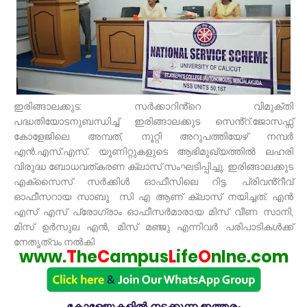
ഇരിങ്ങാലക്കുട: സർക്കാറിൻ്റെ വിമുക്തി
പദ്ധതിയോടനുബന്ധിച്ച് ഇരിങ്ങാലക്കുട സെൻ്റ്.ജോസഫ്സ്
കോളേജിലെ അമ്പത്, നൂറ്റി അറുപത്തിയേഴ് നമ്പർ
എൻ.എസ്.എസ്. യൂണിറ്റുകളുടെ ആഭിമുഖ്യത്തിൽ ലഹരി
വിരുദ്ധ ബോധവത്കരണ ക്ലാസ് സംഘടിപ്പിച്ചു. ഇരിങ്ങാലക്കുട
എക്സൈസ് സർക്കിൾ ഓഫീസിലെ റിട്ട. പ്രിവൻ്റീവ്
ഓഫീസറായ സാബു സി എ ആണ് ക്ലാസ് നയിച്ചത്. എൻ
എസ് എസ് പ്രോഗ്രാം ഓഫീസർമാരായ മിസ് വീണ സാനി,
മിസ് ഉർസുല എൻ, മിസ് മഞ്ജു എന്നിവർ പരിപാടികൾക്ക്
നേതൃത്വം നൽകി
www.
T
he
C
ampus
L
ife
O
nlne.com
കോളേജുകളിൽ നടക്കുന്ന ഇത്തരം