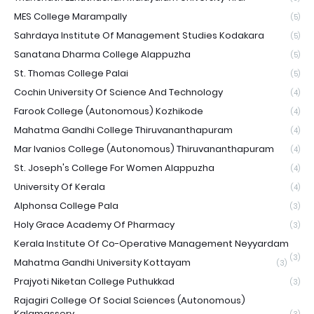
MES College Marampally
(5)
Sahrdaya Institute Of Management Studies Kodakara
(5)
Sanatana Dharma College Alappuzha
(5)
St. Thomas College Palai
(5)
Cochin University Of Science And Technology
(4)
Farook College (Autonomous) Kozhikode
(4)
Mahatma Gandhi College Thiruvananthapuram
(4)
Mar Ivanios College (Autonomous) Thiruvananthapuram
(4)
St. Joseph's College For Women Alappuzha
(4)
University Of Kerala
(4)
Alphonsa College Pala
(3)
Holy Grace Academy Of Pharmacy
(3)
Kerala Institute Of Co-Operative Management Neyyardam
(3)
Mahatma Gandhi University Kottayam
(3)
Prajyoti Niketan College Puthukkad
(3)
Rajagiri College Of Social Sciences (Autonomous)
Kalamassery