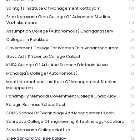
(3)
Saintgits Institute Of Management Kottayam
(3)
Sree Narayana Guru College Of Advanced Studies
Vazhukumpara
(3)
Assumption College (Autonomous) Changanassery
(2)
Colleges In Palakkad
(2)
Government College For Women Thiruvananthapuram
(2)
Govt. Arts & Science College Calicut
(2)
KMEA College Of Arts And Science Edathala Aluva
(2)
Maharaja's College (Autonomous)
(2)
Monti International Institute Of Management Studies
Malappuram
(2)
Panampilly Memorial Government College Chalakudy
(2)
Rajagiri Business School Kochi
(2)
SCMS School Of Technology And Management Kochi
(2)
Sahrdaya College Of Engineering & Technology Kodakara
(2)
Sree Narayana College Nattika
(2)
Sree Sankara College Kalady
(2)