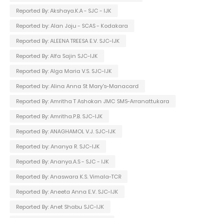
Reported By: Akshaya.K.A - SJC - IJK
Reported by: Alan Joju - SCAS - Kodakara
Reported By: ALEENA TREESA E.V. SJC-IJK
Reported By: Alfa Sajin SJC-IJK
Reported By: Alga Maria V.S. SJC-IJK
Reported by: Alina Anna St Mary's-Manacard
Reported By: Amritha T Ashokan JMC SMS-Arranattukara
Reported By: Amritha.P.B. SJC-IJK
Reported By: ANAGHAMOL V.J. SJC-IJK
Reported by: Ananya R. SJC-IJK
Reported By: Ananya.A.S - SJC - IJK
Reported By: Anaswara K.S. Vimala-TCR
Reported By: Aneeta Anna E.V. SJC-IJK
Reported By: Anet Shabu SJC-IJK