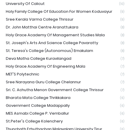
University Of Calicut
(10)
Holy Family College Of Education For Women Koduvayur
(9)
Sree Kerala Varma College Thrissur
(9)
Dr. John Matthai Centre Aranattukara
(8)
Holy Grace Academy Of Management Studies Mala
(8)
St. Joseph's Arts And Science College Pavaratty
(8)
St. Teresa's College (Autonomous) Ernakulam
(8)
Deva Matha College Kuravilangad
(7)
Holy Grace Academy Of Engineering Mala
(7)
MET'S Polytechnic
(7)
Sree Narayana Guru College Chelannur
(7)
Sri. C. Achutha Menon Government College Thrissur
(7)
Bharata Mata College Thrikkakara
(6)
Government College Madappally
(6)
MES Asmabi College P. Vemballur
(6)
St.Peter's College Kolenchery
(6)
Thunchath Ezhuthachan Malayalam University Tirur
(6)