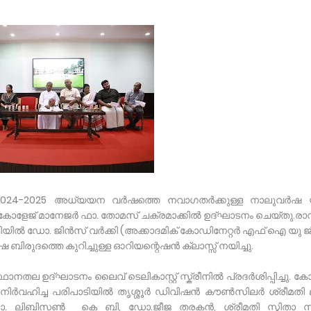
2024-2025 അധ്യയന വർഷത്തെ നവാഗതർക്കുള്ള നാലുവർഷ 
" കോളേജ് മാനേജർ ഫാ. തോമസ് ചക്രമാക്കിൽ ഉദ്ഘാടനം ചെയ്തു.രാ
പാടിയിൽ ഡോ. ജിൻസ് വർക്കി (അക്കാദമിക് കോഡിനേറ്റർ എഫ് ഐ യു ജി
ബിരുദത്തെ കുറിച്ചുള്ള ഓറിയന്റെഷൻ ക്ലാസ്സ് നയിച്ചു.
്ഥാനതല ഉദ്ഘാടനം ലൈവ് ടെലികാസ്റ്റ് സ്ക്രീനിൽ പ്രദർശിപ്പിച്ചു. ക
നിർവഹിച്ച പരിപാടിയിൽ തൃശ്ശൂർ ഡിവിഷൻ കൗൺസിലർ ശ്രീമതി 
ു. ഡോ. ലിബിസൺ കെ ബി, ഡോ.ജീജ തരകൻ, ശ്രീമതി സ്മിതാ സ