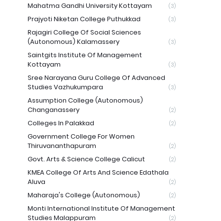
Mahatma Gandhi University Kottayam
(3)
Prajyoti Niketan College Puthukkad
(3)
Rajagiri College Of Social Sciences
(Autonomous) Kalamassery
(3)
Saintgits Institute Of Management
Kottayam
(3)
Sree Narayana Guru College Of Advanced
Studies Vazhukumpara
(3)
Assumption College (Autonomous)
Changanassery
(2)
Colleges In Palakkad
(2)
Government College For Women
Thiruvananthapuram
(2)
Govt. Arts & Science College Calicut
(2)
KMEA College Of Arts And Science Edathala
Aluva
(2)
Maharaja's College (Autonomous)
(2)
Monti International Institute Of Management
Studies Malappuram
(2)