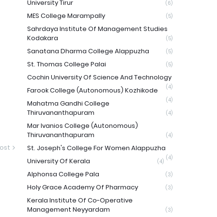
University Tirur
(6)
MES College Marampally
(5)
Sahrdaya Institute Of Management Studies
Kodakara
(5)
Sanatana Dharma College Alappuzha
(5)
St. Thomas College Palai
(5)
Cochin University Of Science And Technology
(4)
Farook College (Autonomous) Kozhikode
(4)
Mahatma Gandhi College
Thiruvananthapuram
(4)
Mar Ivanios College (Autonomous)
Thiruvananthapuram
(4)
ost
St. Joseph's College For Women Alappuzha
(4)
University Of Kerala
(4)
Alphonsa College Pala
(3)
Holy Grace Academy Of Pharmacy
(3)
Kerala Institute Of Co-Operative
Management Neyyardam
(3)