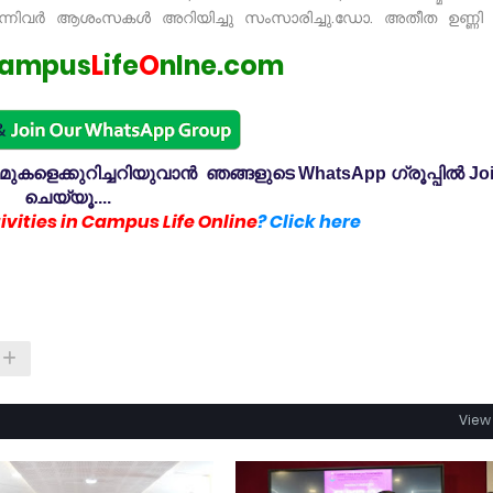
്നിവർ ആശംസകൾ അറിയിച്ചു സംസാരിച്ചു.ഡോ. അതീത ഉണ്ണി ന
ampus
L
ife
O
nlne.com
കളെക്കുറിച്ചറിയുവാൻ ഞങ്ങളുടെ WhatsApp ഗ്രൂപ്പിൽ Jo
ചെയ്യൂ....
vities in Campus Life Online
? Click here
View 