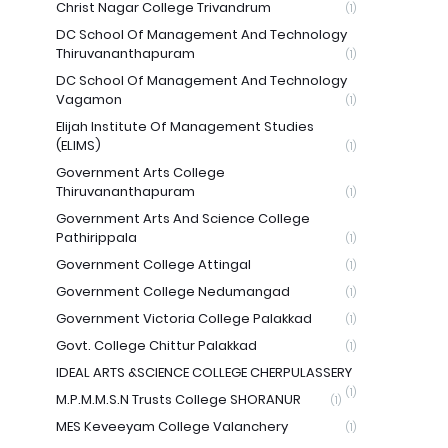
Christ Nagar College Trivandrum
(1)
DC School Of Management And Technology
Thiruvananthapuram
(1)
DC School Of Management And Technology
Vagamon
(1)
Elijah Institute Of Management Studies
(ELIMS)
(1)
Government Arts College
Thiruvananthapuram
(1)
Government Arts And Science College
Pathirippala
(1)
Government College Attingal
(1)
Government College Nedumangad
(1)
Government Victoria College Palakkad
(1)
Govt. College Chittur Palakkad
(1)
IDEAL ARTS &SCIENCE COLLEGE CHERPULASSERY
(1)
M.P.M.M.S.N Trusts College SHORANUR
(1)
MES Keveeyam College Valanchery
(1)