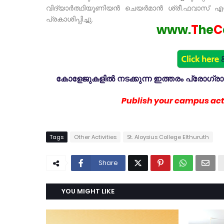
വിദ്യാർത്ഥിയൂണിയൻ ചെയർമാൻ ശ്രീ.ഫവാസ് എന
പ്രകാശിപ്പിച്ചു.
www.
T
he
C
കോളേജുകളിൽ നടക്കുന്ന ഇത്തരം പ്രോഗ്രാമു
Publish your campus acti
Tags
Other Activities
St. Aloysius College Elthuruth
Share
YOU MIGHT LIKE