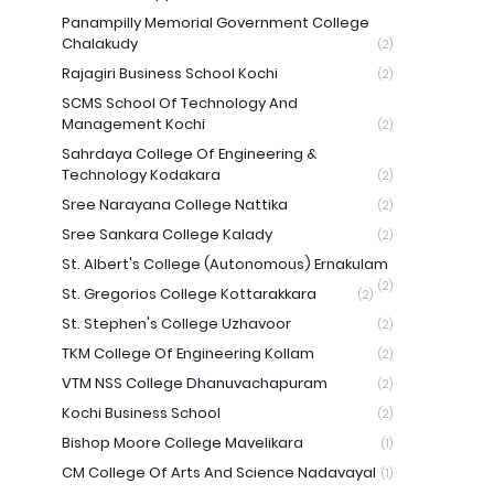
Panampilly Memorial Government College
Chalakudy
(2)
Rajagiri Business School Kochi
(2)
SCMS School Of Technology And
Management Kochi
(2)
Sahrdaya College Of Engineering &
Technology Kodakara
(2)
Sree Narayana College Nattika
(2)
Sree Sankara College Kalady
(2)
St. Albert's College (Autonomous) Ernakulam
(2)
St. Gregorios College Kottarakkara
(2)
St. Stephen's College Uzhavoor
(2)
TKM College Of Engineering Kollam
(2)
VTM NSS College Dhanuvachapuram
(2)
Kochi Business School
(2)
Bishop Moore College Mavelikara
(1)
CM College Of Arts And Science Nadavayal
(1)