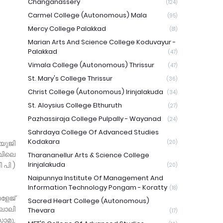
Changanassery
(124)
Carmel College (Autonomous) Mala
(95)
Mercy College Palakkad
(81)
Marian Arts And Science College Koduvayur -
Palakkad
(47)
Vimala College (Autonomous) Thrissur
(47)
St. Mary's College Thrissur
(36)
Christ College (Autonomous) Irinjalakuda
(34)
St. Aloysius College Elthuruth
(27)
Pazhassiraja College Pulpally - Wayanad
(24)
Sahrdaya College Of Advanced Studies
Kodakara
യുജി
(20)
വിലെ
Tharananellur Arts & Science College
Irinjalakuda
 പി )
(20)
Naipunnya Institute Of Management And
Information Technology Pongam - Koratty
(18)
ോളേജ്
Sacred Heart College (Autonomous)
ലാലി
Thevara
(17)
ാമു,