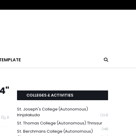
TEMPLATE
4"
COLLEGES & ACTIVITIES
St. Joseph's College (Autonomous)
Irinjalakuda
(224)
0
St. Thomas College (Autonomous) Thrissur
(148)
St. Berchmans College (Autonomous)