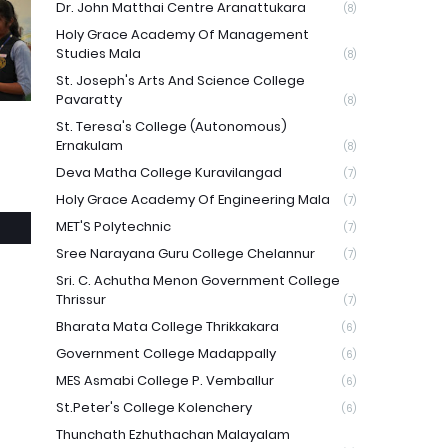
Dr. John Matthai Centre Aranattukara
(8)
Holy Grace Academy Of Management
Studies Mala
(8)
St. Joseph's Arts And Science College
Pavaratty
(8)
St. Teresa's College (Autonomous)
Ernakulam
(8)
Deva Matha College Kuravilangad
(7)
Holy Grace Academy Of Engineering Mala
(7)
MET'S Polytechnic
(7)
Sree Narayana Guru College Chelannur
(7)
Sri. C. Achutha Menon Government College
Thrissur
(7)
Bharata Mata College Thrikkakara
(6)
Government College Madappally
(6)
MES Asmabi College P. Vemballur
(6)
St.Peter's College Kolenchery
(6)
Thunchath Ezhuthachan Malayalam