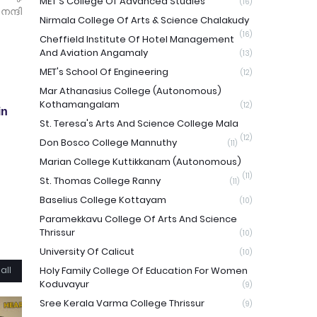
MET'S College Of Advanced Studies
(16)
ന്ദി
Nirmala College Of Arts & Science Chalakudy
(16)
Cheffield Institute Of Hotel Management
And Aviation Angamaly
(13)
MET's School Of Engineering
(12)
Mar Athanasius College (Autonomous)
Kothamangalam
(12)
in
St. Teresa's Arts And Science College Mala
(12)
Don Bosco College Mannuthy
(11)
Marian College Kuttikkanam (Autonomous)
(11)
St. Thomas College Ranny
(11)
Baselius College Kottayam
(10)
Paramekkavu College Of Arts And Science
Thrissur
(10)
University Of Calicut
(10)
all
Holy Family College Of Education For Women
Koduvayur
(9)
Sree Kerala Varma College Thrissur
(9)