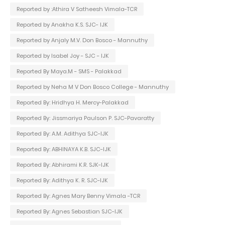
Reported by :Athira V Satheesh Vimala-TCR
Reported by Anakha K.S. SJC- IJK
Reported by Anjaly M.V. Don Bosco - Mannuthy
Reported by Isabel Joy - SJC - IJK
Reported By Maya.M - SMS - Palakkad
Reported by Neha M V Don Bosco College - Mannuthy
Reported By: Hridhya H. Mercy-Palakkad
Reported By: Jissmariya Paulson P. SJC-Pavaratty
Reported By: A.M. Adithya SJC-IJK
Reported By: ABHINAYA K.B. SJC-IJK
Reported By: Abhirami K.R. SJK-IJK
Reported By: Adithya K. R. SJC-IJK
Reported By: Agnes Mary Benny Vimala -TCR
Reported By: Agnes Sebastian SJC-IJK