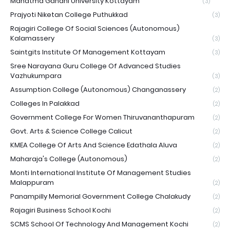
Mahatma Gandhi University Kottayam
(3)
Prajyoti Niketan College Puthukkad
(3)
Rajagiri College Of Social Sciences (Autonomous)
Kalamassery
(3)
Saintgits Institute Of Management Kottayam
(3)
Sree Narayana Guru College Of Advanced Studies
Vazhukumpara
(3)
Assumption College (Autonomous) Changanassery
(2)
Colleges In Palakkad
(2)
Government College For Women Thiruvananthapuram
(2)
Govt. Arts & Science College Calicut
(2)
KMEA College Of Arts And Science Edathala Aluva
(2)
Maharaja's College (Autonomous)
(2)
Monti International Institute Of Management Studies
Malappuram
(2)
Panampilly Memorial Government College Chalakudy
(2)
Rajagiri Business School Kochi
(2)
SCMS School Of Technology And Management Kochi
(2)