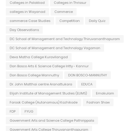
Colleges in Palakkad
Colleges in Thrissur
colleges in Wayanad
Commerce
commerce Case Studies
Competition
Daily Quiz
Day Observations
DC School of Management and Technology Thiruvananthapuram
DC School of Management and Technology Vagamon
Deva Matha College Kuravilangad
Don Bosco Arts & Science College Iritty - Kannur
Don Bosco College Mannuthy
DON BOSCO-MANNUTHY
Dr. John Matthai centre Aranattukara
EDUCA
Elijah Institute of Management Studies (ELIMS)
Ernakulam
Farook College (Autonomous) Kozhikode
Fashion Show
FDP
FYUG
Government Arts and Science College Pathirippala
Government Arts College Thiruvananthapuram