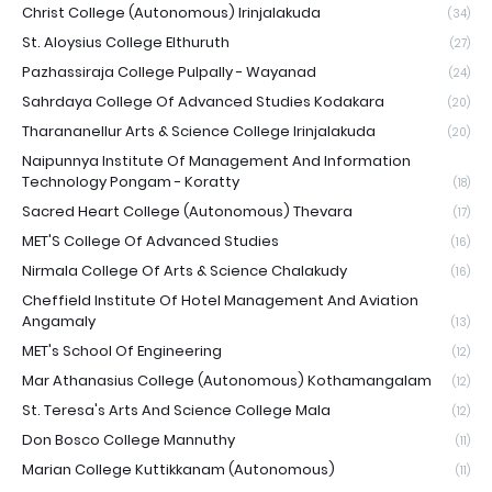
Christ College (Autonomous) Irinjalakuda
(34)
St. Aloysius College Elthuruth
(27)
Pazhassiraja College Pulpally - Wayanad
(24)
Sahrdaya College Of Advanced Studies Kodakara
(20)
Tharananellur Arts & Science College Irinjalakuda
(20)
Naipunnya Institute Of Management And Information
Technology Pongam - Koratty
(18)
Sacred Heart College (Autonomous) Thevara
(17)
MET'S College Of Advanced Studies
(16)
Nirmala College Of Arts & Science Chalakudy
(16)
Cheffield Institute Of Hotel Management And Aviation
Angamaly
(13)
MET's School Of Engineering
(12)
Mar Athanasius College (Autonomous) Kothamangalam
(12)
St. Teresa's Arts And Science College Mala
(12)
Don Bosco College Mannuthy
(11)
Marian College Kuttikkanam (Autonomous)
(11)