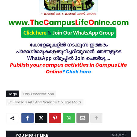
www.
T
he
C
ampus
L
ife
O
nlne.com
കോളേജുകളിൽ നടക്കുന്ന ഇത്തരം
പ്രോഗ്രാമുകളെക്കുറിച്ചറിയുവാൻ ഞങ്ങളുടെ
WhatsApp ഗ്രൂപ്പിൽ Join ചെയ്യൂ....
Publish your campus activities in Campus Life
Online
? Click here
Tags
Day Observations
St. Teresa's Arts And Science College Mala
YOU MIGHT LIKE
View all