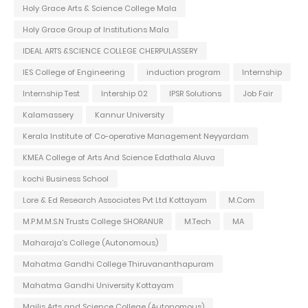
Holy Grace Arts & Science College Mala
Holy Grace Group of Institutions Mala
IDEAL ARTS &SCIENCE COLLEGE CHERPULASSERY
IES College of Engineering
induction program
Internship
Internship Test
Intership 02
IPSR Solutions
Job Fair
Kalamassery
Kannur University
Kerala Institute of Co-operative Management Neyyardam
KMEA College of Arts And Science Edathala Aluva
kochi Business School
Lore & Ed Research Associates Pvt Ltd Kottayam
M.Com
M.P.M.M.S.N Trusts College SHORANUR
M.Tech
MA
Maharaja's College (Autonomous)
Mahatma Gandhi College Thiruvananthapuram
Mahatma Gandhi University Kottayam
Majlis Arts and Science College (Autonomous)