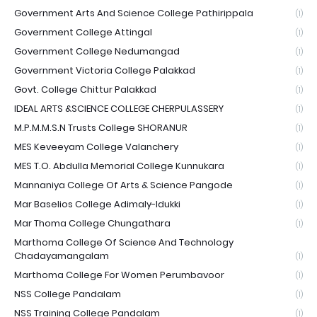
Government Arts And Science College Pathirippala
(1)
Government College Attingal
(1)
Government College Nedumangad
(1)
Government Victoria College Palakkad
(1)
Govt. College Chittur Palakkad
(1)
IDEAL ARTS &SCIENCE COLLEGE CHERPULASSERY
(1)
M.P.M.M.S.N Trusts College SHORANUR
(1)
MES Keveeyam College Valanchery
(1)
MES T.O. Abdulla Memorial College Kunnukara
(1)
Mannaniya College Of Arts & Science Pangode
(1)
Mar Baselios College Adimaly-Idukki
(1)
Mar Thoma College Chungathara
(1)
Marthoma College Of Science And Technology
Chadayamangalam
(1)
Marthoma College For Women Perumbavoor
(1)
NSS College Pandalam
(1)
NSS Training College Pandalam
(1)