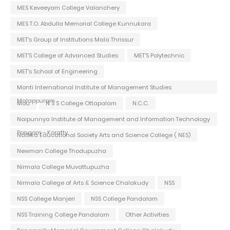
MES Keveeyam College Valanchery
MES T.O. Abdulla Memorial College Kunnukara
MET's Group of Institutions Mala Thrissur
MET'S College of Advanced Studies
MET'S Polytechnic
MET's School of Engineering
Monti International Institute of Management Studies
Malappuram
Mou
N S S College Ottapalam
N.C.C.
Naipunnya Institute of Management and Information Technology
Pongam - Koratty
Nattika Educational Society Arts and Science College ( NES)
Newman College Thodupuzha
Nirmala College Muvattupuzha
Nirmala College of Arts & Science Chalakudy
NSS
NSS College Manjeri
NSS College Pandalam
NSS Training College Pandalam
Other Activities