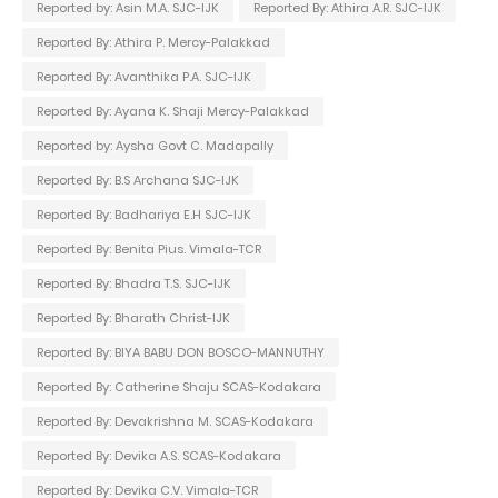
Reported by: Asin M.A. SJC-IJK
Reported By: Athira A.R. SJC-IJK
Reported By: Athira P. Mercy-Palakkad
Reported By: Avanthika P.A. SJC-IJK
Reported By: Ayana K. Shaji Mercy-Palakkad
Reported by: Aysha Govt C. Madapally
Reported By: B.S Archana SJC-IJK
Reported By: Badhariya E.H SJC-IJK
Reported By: Benita Pius. Vimala-TCR
Reported By: Bhadra T.S. SJC-IJK
Reported By: Bharath Christ-IJK
Reported By: BIYA BABU DON BOSCO-MANNUTHY
Reported By: Catherine Shaju SCAS-Kodakara
Reported By: Devakrishna M. SCAS-Kodakara
Reported By: Devika A.S. SCAS-Kodakara
Reported By: Devika C.V. Vimala-TCR