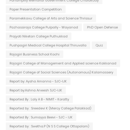
Panampilly Memorial Government College Chalakudy
Paper Presentation Competition
Paramekkavu College of Arts and Science Thrissur
Pazhassiraja College Pulpally - Wayanad
PhD Open Defense
Prajyoti Niketan College Puthukkad
Pushpagiri Medical College Hospital Thiruvalla
Quiz
Rajagiri Business School Kochi
Rajagiri College of Management and Applied science Kakkanad
Rajagiri College of Social Sciences (Autonomous) Kalamassery
Report by: Aysha Amanna - SJC-IJK
Report by:Ashna Aneesh SJC-IJK
Reported By : Laly A B - NIMIT - Koratty
Reported by : Sreedevi K (Mercy College Palakkad)
Reported By : Sumayya Beevi - SJC - IJK
Reported by : Swetha.P (N S S College Ottapalam)