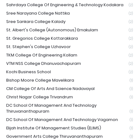
Sahrdaya College Of Engineering & Technology Kodakara
(2)
Sree Narayana College Nattika
(2)
Sree Sankara College Kalady
(2)
St. Albert's College (Autonomous) Ernakulam
(2)
St. Gregorios College Kottarakkara
(2)
St. Stephen's College Uzhavoor
(2)
TKM College Of Engineering Kollam
(2)
VTM NSS College Dhanuvachapuram
(2)
Kochi Business School
(2)
Bishop Moore College Mavelikara
(1)
CM College Of Arts And Science Nadavayal
(1)
Christ Nagar College Trivandrum
(1)
DC School Of Management And Technology
Thiruvananthapuram
(1)
DC School Of Management And Technology Vagamon
(1)
Elijah Institute Of Management Studies (ELIMS)
(1)
Government Arts College Thiruvananthapuram
(1)