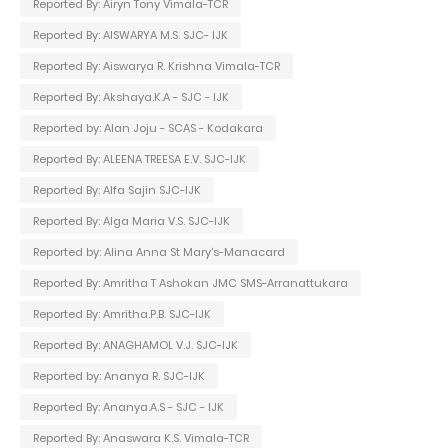
Reported By: Airyn Tony Vimala-TCR
Reported By: AISWARYA M.S. SJC- IJK
Reported By: Aiswarya R. Krishna Vimala-TCR
Reported By: Akshaya.K.A - SJC - IJK
Reported by: Alan Joju - SCAS - Kodakara
Reported By: ALEENA TREESA E.V. SJC-IJK
Reported By: Alfa Sajin SJC-IJK
Reported By: Alga Maria V.S. SJC-IJK
Reported by: Alina Anna St Mary's-Manacard
Reported By: Amritha T Ashokan JMC SMS-Arranattukara
Reported By: Amritha.P.B. SJC-IJK
Reported By: ANAGHAMOL V.J. SJC-IJK
Reported by: Ananya R. SJC-IJK
Reported By: Ananya.A.S - SJC - IJK
Reported By: Anaswara K.S. Vimala-TCR