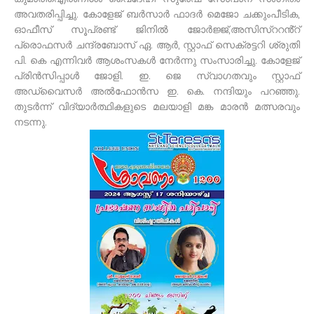
അവതരിപ്പിച്ചു. കോളേജ് ബർസാർ ഫാദർ മെജോ ചക്കുംപീടിക,
ഓഫീസ് സൂപ്രണ്ട് ജിനിൽ ജോർജ്ജ്,അസിസ്ററൻ്റ്
പ്രൊഫസർ ചന്ദ്രബോസ് ഏ. ആർ, സ്റ്റാഫ് സെക്രട്ടറി ശ്രുതി
പി. കെ എന്നിവർ ആശംസകൾ നേർന്നു സംസാരിച്ചു. കോളേജ്
പ്രിൻസിപ്പാൾ ജോളി. ഇ. ജെ സ്വാഗതവും സ്റ്റാഫ്
അഡ്വെെസർ അൽഫോൻസ ഇ. കെ. നന്ദിയും പറഞ്ഞു.
തുടർന്ന് വിദ്യാർത്ഥികളുടെ മലയാളി മങ്ക മാരൻ മത്സരവും
നടന്നു.