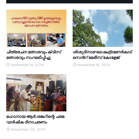
ചിത്രരചന മത്സരവും ക്വിസ്
ശിശുദിനാഘോഷം@മണർകാട്
മത്സരവും സംഘടിപ്പിച്ചു
സെൻറ് മേരീസ് കോളേജ്
November 18, 2024
November 16, 2024
മഹാനായ ആർ.ശങ്കറിന്റെ ചരമ
വാർഷിക ദിനാചരണം
November 09, 2024