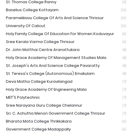
St. Thomas College Ranny
(11)
Baselius College Kottayam
(10)
Paramekkavu College Of Arts And Science Thrissur
(10)
University Of Calicut
(10)
Holy Family College Of Education For Women Koduvayur
(9)
Sree Kerala Varma College Thrissur
(9)
Dr. John Matthai Centre Aranattukara
(8)
Holy Grace Academy Of Management Studies Mala
(8)
St. Joseph's Arts And Science College Pavaratty
(8)
St. Teresa's College (Autonomous) Ernakulam
(8)
Deva Matha College Kuravilangad
(7)
Holy Grace Academy Of Engineering Mala
(7)
MET'S Polytechnic
(7)
Sree Narayana Guru College Chelannur
(7)
Sri. C. Achutha Menon Government College Thrissur
(7)
Bharata Mata College Thrikkakara
(6)
Government College Madappally
(6)