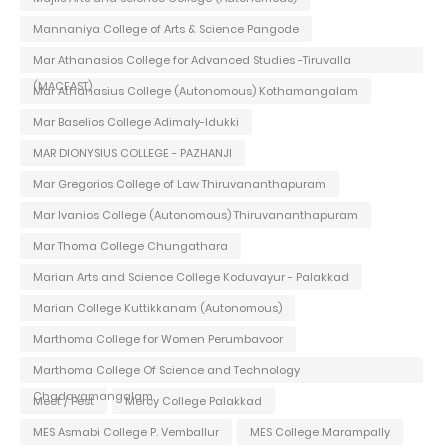
Mannaniya College of Arts & Science Pangode
Mar Athanasios College for Advanced Studies -Tiruvalla
(MACFAST)
Mar Athanasius College (Autonomous) Kothamangalam
Mar Baselios College Adimaly-Idukki
MAR DIONYSIUS COLLEGE - PAZHANJI
Mar Gregorios College of Law Thiruvananthapuram
Mar Ivanios College (Autonomous) Thiruvananthapuram
Mar Thoma College Chungathara
Marian Arts and Science College Koduvayur - Palakkad
Marian College Kuttikkanam (Autonomous)
Marthoma College for Women Perumbavoor
Marthoma College Of Science and Technology
Chadayamangalam
Meet / Fest
Mercy College Palakkad
MES Asmabi College P. Vemballur
MES College Marampally