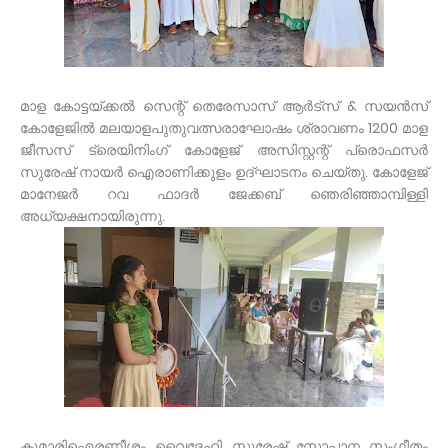
മാള കോട്ടയ്ക്കൽ സെന്റ് തെരേസാസ് ആർട്സ് & സയൻസ്
കോളേജിൽ മലയാളപുതുവത്സരാഘോഷം ശ്രാവണം 1200 മാള
ജീസസ് ട്രെയിനിംഗ് കോളേജ് അസിസ്റ്റന്റ് പ്രൊഫസർ
സുരേഷ് നായർ ഐരാണിക്കുളം ഉദ്ഘാടനം ചെയ്തു. കോളേജ്
മാനേജർ റവ ഫാദർ ജേക്കബ് ഞെരിഞ്ഞാമ്പിള്ളി
അധ്യക്ഷനായിരുന്നു.
കുമാരിഐരണീശം വെെദേഹി സുരേഷ് സോപാന സംഗീതം