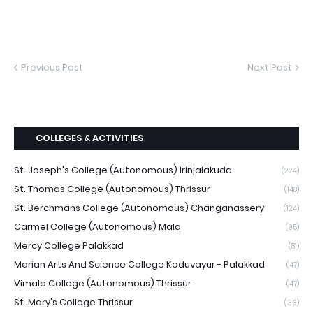
Previous Post
Next Post
COLLEGES & ACTIVITIES
St. Joseph's College (Autonomous) Irinjalakuda
(224)
St. Thomas College (Autonomous) Thrissur
(148)
St. Berchmans College (Autonomous) Changanassery
(124)
Carmel College (Autonomous) Mala
(95)
Mercy College Palakkad
(81)
Marian Arts And Science College Koduvayur - Palakkad
(47)
Vimala College (Autonomous) Thrissur
(47)
St. Mary's College Thrissur
(36)