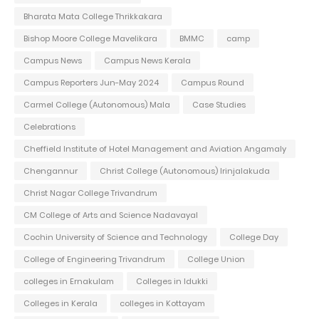
Bharata Mata College Thrikkakara
Bishop Moore College Mavelikara
BMMC
camp
Campus News
Campus News Kerala
Campus Reporters Jun-May 2024
Campus Round
Carmel College (Autonomous) Mala
Case Studies
Celebrations
Cheffield Institute of Hotel Management and Aviation Angamaly
Chengannur
Christ College (Autonomous) Irinjalakuda
Christ Nagar College Trivandrum
CM College of Arts and Science Nadavayal
Cochin University of Science and Technology
College Day
College of Engineering Trivandrum
College Union
colleges in Ernakulam
Colleges in Idukki
Colleges in Kerala
colleges in Kottayam