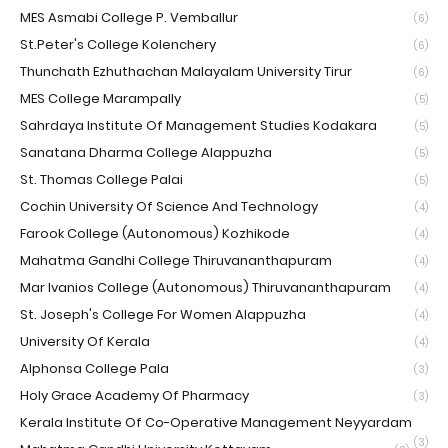
MES Asmabi College P. Vemballur
(6)
St.Peter's College Kolenchery
(6)
Thunchath Ezhuthachan Malayalam University Tirur
(6)
MES College Marampally
(5)
Sahrdaya Institute Of Management Studies Kodakara
(5)
Sanatana Dharma College Alappuzha
(5)
St. Thomas College Palai
(5)
Cochin University Of Science And Technology
(4)
Farook College (Autonomous) Kozhikode
(4)
Mahatma Gandhi College Thiruvananthapuram
(4)
Mar Ivanios College (Autonomous) Thiruvananthapuram
(4)
St. Joseph's College For Women Alappuzha
(4)
University Of Kerala
(4)
Alphonsa College Pala
(3)
Holy Grace Academy Of Pharmacy
(3)
Kerala Institute Of Co-Operative Management Neyyardam
(3)