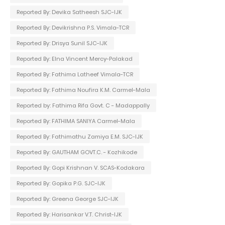
Reported By: Devika Satheesh SJC-IJK
Reported By: Devikrishna P.S. Vimala-TCR
Reported By: Drisya Sunil SJC-IJK
Reported By: Elna Vincent Mercy-Palakad
Reported By: Fathima Latheef Vimala-TCR
Reported By: Fathima Noufira K.M. Carmel-Mala
Reported by: Fathima Rifa Govt. C - Madappally
Reported By: FATHIMA SANIYA Carmel-Mala
Reported By: Fathimathu Zamiya E.M. SJC-IJK
Reported By: GAUTHAM GOVT.C. - Kozhikode
Reported By: Gopi Krishnan V. SCAS-Kodakara
Reported By: Gopika P.G. SJC-IJK
Reported By: Greena George SJC-IJK
Reported By: Harisankar V.T. Christ-IJK