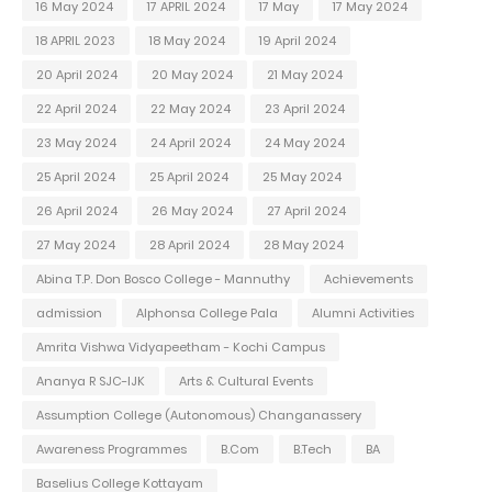
16 May 2024
17 APRIL 2024
17 May
17 May 2024
18 APRIL 2023
18 May 2024
19 April 2024
20 April 2024
20 May 2024
21 May 2024
22 April 2024
22 May 2024
23 April 2024
23 May 2024
24 April 2024
24 May 2024
25 April 2024
25 April 2024
25 May 2024
26 April 2024
26 May 2024
27 April 2024
27 May 2024
28 April 2024
28 May 2024
Abina T.P. Don Bosco College - Mannuthy
Achievements
admission
Alphonsa College Pala
Alumni Activities
Amrita Vishwa Vidyapeetham - Kochi Campus
Ananya R SJC-IJK
Arts & Cultural Events
Assumption College (Autonomous) Changanassery
Awareness Programmes
B.Com
B.Tech
BA
Baselius College Kottayam