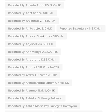
Reported By: Aneeta Anna E.V. SJC-IJK
Reported By: Anet Shabu SJC-IJK
Reported by: Anishma V. H.SJC-IJK
Reported By: Anita Jojet SJC-IJK
Reported By: Anjaly K.S. SJC-IJK
Reported By: Anjana Sreekumar SJC-IJK
Reported By: AnjanaDas SJC-IJK
Reported By: Annmariya A.R. SJC-IJK
Reported By: Anugraha K.S SJC-IJK
Reported By: Anumol C.B. Vimala-TCR
Reported by: Ardra K. S. Vimala-TCR
Reported By: Arshed Abdul Rahim Christ-IJK
Reported By: Aryamol N.M. SJC-IJK
Reported By: Ashikha S. Mercy-Palakad
Reported By: Ashlin Merin Roy Saintgits-Kottayam