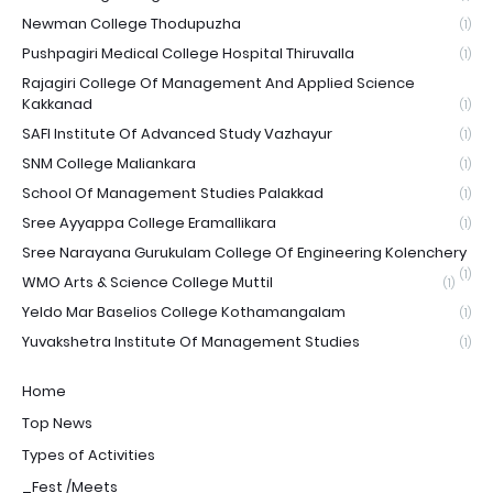
Newman College Thodupuzha
(1)
Pushpagiri Medical College Hospital Thiruvalla
(1)
Rajagiri College Of Management And Applied Science
Kakkanad
(1)
SAFI Institute Of Advanced Study Vazhayur
(1)
SNM College Maliankara
(1)
School Of Management Studies Palakkad
(1)
Sree Ayyappa College Eramallikara
(1)
Sree Narayana Gurukulam College Of Engineering Kolenchery
(1)
WMO Arts & Science College Muttil
(1)
Yeldo Mar Baselios College Kothamangalam
(1)
Yuvakshetra Institute Of Management Studies
(1)
Home
Top News
Types of Activities
_Fest /Meets