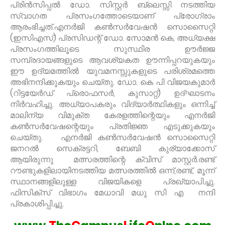
പ്രിൻസിപ്പൽ ഡോ. സിസ്റ്റർ ബ്ലെസ്സി നടത്തിയ
സ്വാഗത പ്രസംഗത്തോടെയാണ് പ്രോഗ്രാം
ആരംഭിച്ചത്.എനർജി കൺസർവേഷൻ സൊസൈറ്റി
(ഇസിഎസ്) പ്രസിഡന്റ് ഡോ. സോമൻ കെ, അധ്യക്ഷ
പ്രസംഗത്തിലൂടെ സുസ്ഥിര ഊർജ്ജ
സമ്പ്രദായങ്ങളുടെ ആവശ്യകത ഊന്നിപ്പറയുകയും
ഈ ഉദ്യമത്തിൽ യുവമനസ്സുകളുടെ പരിശ്രമത്തെ
അഭിനന്ദിക്കുകയും ചെയ്തു. ഡോ. കെ പി വിജയകുമാർ
(റിട്ടയേർഡ് പ്രൊഫസർ, കുസാറ്റ്) ഉദ്ഘാടനം
നിർവഹിച്ചു. അധ്യാപകരും വിദ്യാർത്ഥികളും ഒന്നിച്ച്
മാലിന്യ വിമുക്ത കേരളത്തിന്റെയും എനർജി
കൺസർവേഷന്റെയും പ്രതിജ്ഞ എടുക്കുകയും
ചെയ്തു. എനർജി കൺസർവേഷൻ സൊസൈറ്റി
ജനറൽ സെക്രട്ടറി, ബേബി കുര്യാക്കോസ്
ആയിരുന്നു മത്സരത്തിന്റെ ക്വിസ് മാസ്റ്റർ.രണ്ട്
റൗണ്ടുകളിലായിനടത്തിയ മത്സരത്തിൽ ഒന്ന്,രണ്ട്, മൂന്ന്
സ്ഥാനങ്ങളിലുള്ള വിജയികളെ പ്രഖ്യാപിച്ചു.
ഫിസിക്‌സ് വിഭാഗം മേധാവി മധു സി എ നന്ദി
പ്രകാശിപ്പിച്ചു.