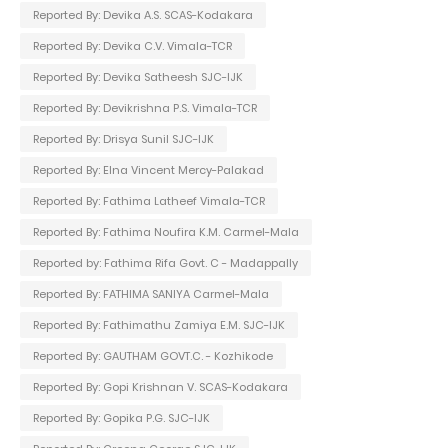
Reported By: Devika A.S. SCAS-Kodakara
Reported By: Devika C.V. Vimala-TCR
Reported By: Devika Satheesh SJC-IJK
Reported By: Devikrishna P.S. Vimala-TCR
Reported By: Drisya Sunil SJC-IJK
Reported By: Elna Vincent Mercy-Palakad
Reported By: Fathima Latheef Vimala-TCR
Reported By: Fathima Noufira K.M. Carmel-Mala
Reported by: Fathima Rifa Govt. C - Madappally
Reported By: FATHIMA SANIYA Carmel-Mala
Reported By: Fathimathu Zamiya E.M. SJC-IJK
Reported By: GAUTHAM GOVT.C. - Kozhikode
Reported By: Gopi Krishnan V. SCAS-Kodakara
Reported By: Gopika P.G. SJC-IJK