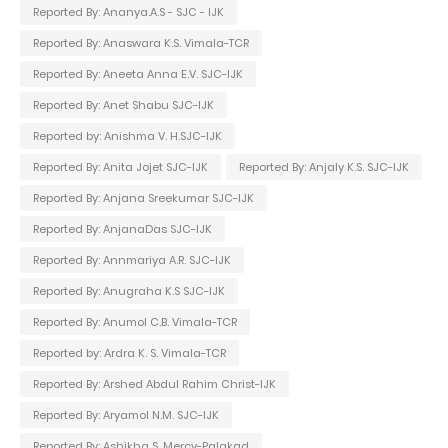
Reported By: Ananya.A.S - SJC - IJK
Reported By: Anaswara K.S. Vimala-TCR
Reported By: Aneeta Anna E.V. SJC-IJK
Reported By: Anet Shabu SJC-IJK
Reported by: Anishma V. H.SJC-IJK
Reported By: Anita Jojet SJC-IJK
Reported By: Anjaly K.S. SJC-IJK
Reported By: Anjana Sreekumar SJC-IJK
Reported By: AnjanaDas SJC-IJK
Reported By: Annmariya A.R. SJC-IJK
Reported By: Anugraha K.S SJC-IJK
Reported By: Anumol C.B. Vimala-TCR
Reported by: Ardra K. S. Vimala-TCR
Reported By: Arshed Abdul Rahim Christ-IJK
Reported By: Aryamol N.M. SJC-IJK
Reported By: Ashikha S. Mercy-Palakad