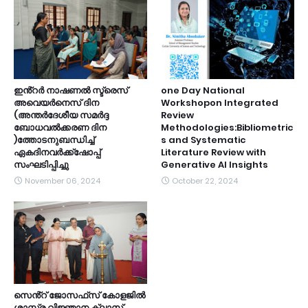
ഇൻ്റർ നാഷണൽ സ്ട്രെസ്
one Day National
അവെയർനെസ് ദിന
Workshopon Integrated
(അന്തർദേശീയ സമർദ്ദ
Review
ബോധവൽക്കരണ ദിന
Methodologies:Bibliometric
)ത്തോടനുബന്ധിച്ച്
s and Systematic
ഏകദിനവർക്ക്ഷോപ്പ്
Literature Review with
സംഘടിപ്പിച്ചു
Generative AI Insights
November 06, 2024
October 22, 2024
സെൻ്റ് ജോസഫ്‌സ് കോളജിൽ
ശാസ്ത്ര വിജ്ഞാന ക്ലാസ്