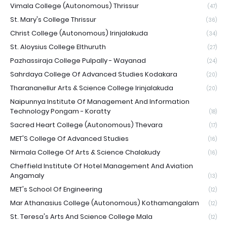
Vimala College (Autonomous) Thrissur
(47)
St. Mary's College Thrissur
(36)
Christ College (Autonomous) Irinjalakuda
(34)
St. Aloysius College Elthuruth
(27)
Pazhassiraja College Pulpally - Wayanad
(24)
Sahrdaya College Of Advanced Studies Kodakara
(20)
Tharananellur Arts & Science College Irinjalakuda
(20)
Naipunnya Institute Of Management And Information
Technology Pongam - Koratty
(18)
Sacred Heart College (Autonomous) Thevara
(17)
MET'S College Of Advanced Studies
(16)
Nirmala College Of Arts & Science Chalakudy
(16)
Cheffield Institute Of Hotel Management And Aviation
Angamaly
(13)
MET's School Of Engineering
(12)
Mar Athanasius College (Autonomous) Kothamangalam
(12)
St. Teresa's Arts And Science College Mala
(12)