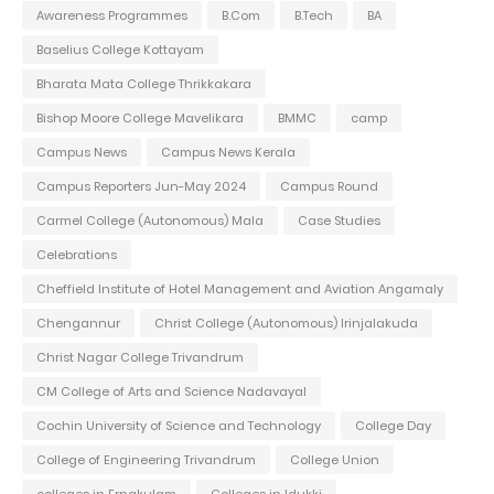
Awareness Programmes
B.Com
B.Tech
BA
Baselius College Kottayam
Bharata Mata College Thrikkakara
Bishop Moore College Mavelikara
BMMC
camp
Campus News
Campus News Kerala
Campus Reporters Jun-May 2024
Campus Round
Carmel College (Autonomous) Mala
Case Studies
Celebrations
Cheffield Institute of Hotel Management and Aviation Angamaly
Chengannur
Christ College (Autonomous) Irinjalakuda
Christ Nagar College Trivandrum
CM College of Arts and Science Nadavayal
Cochin University of Science and Technology
College Day
College of Engineering Trivandrum
College Union