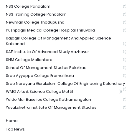
NSS College Pandalam
(1)
NSS Training College Pandalam
(1)
Newman College Thodupuzha
(1)
Pushpagiri Medical College Hospital Thiruvalla
(1)
Rajagiri College Of Management And Applied Science
Kakkanad
(1)
SAFI Institute Of Advanced Study Vazhayur
(1)
SNM College Maliankara
(1)
School Of Management Studies Palakkad
(1)
Sree Ayyappa College Eramallikara
(1)
Sree Narayana Gurukulam College Of Engineering Kolenchery
(1)
WMO Arts & Science College Muttil
(1)
Yeldo Mar Baselios College Kothamangalam
(1)
Yuvakshetra Institute Of Management Studies
(1)
Home
Top News