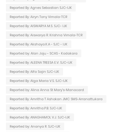
Reported By: Agnes Sebastian SJC-IJK
Reported By: Airyn Tony Vimala-TCR
Reported By: AISWARYA M.S. SJC- IJK
Reported By: Aiswarya R. Krishna Vimala-TCR
Reported By: Akshaya.K.A - SJC - IJK
Reported by: Alan Joju - SCAS - Kodakara
Reported By: ALEENA TREESA E.V. SJC-IJK
Reported By: Alfa Sajin SJC-IJK
Reported By: Alga Maria V.S. SJC-IJK
Reported by: Alina Anna St Mary's-Manacard
Reported By: Amritha T Ashokan JMC SMS-Arranattukara
Reported By: Amritha.P.B. SJC-IJK
Reported By: ANAGHAMOL V.J. SJC-IJK
Reported by: Ananya R. SJC-IJK