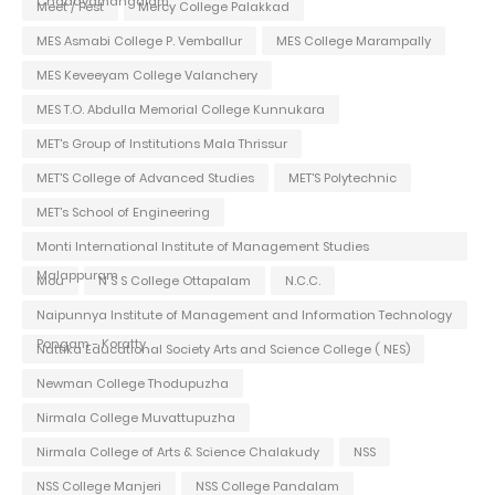
Chadayamangalam
Meet / Fest
Mercy College Palakkad
MES Asmabi College P. Vemballur
MES College Marampally
MES Keveeyam College Valanchery
MES T.O. Abdulla Memorial College Kunnukara
MET's Group of Institutions Mala Thrissur
MET'S College of Advanced Studies
MET'S Polytechnic
MET's School of Engineering
Monti International Institute of Management Studies
Malappuram
Mou
N S S College Ottapalam
N.C.C.
Naipunnya Institute of Management and Information Technology
Pongam - Koratty
Nattika Educational Society Arts and Science College ( NES)
Newman College Thodupuzha
Nirmala College Muvattupuzha
Nirmala College of Arts & Science Chalakudy
NSS
NSS College Manjeri
NSS College Pandalam