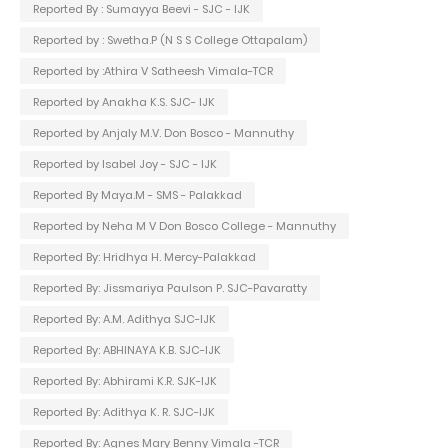
Reported By : Sumayya Beevi - SJC - IJK
Reported by : Swetha.P (N S S College Ottapalam)
Reported by :Athira V Satheesh Vimala-TCR
Reported by Anakha K.S. SJC- IJK
Reported by Anjaly M.V. Don Bosco - Mannuthy
Reported by Isabel Joy - SJC - IJK
Reported By Maya.M - SMS - Palakkad
Reported by Neha M V Don Bosco College - Mannuthy
Reported By: Hridhya H. Mercy-Palakkad
Reported By: Jissmariya Paulson P. SJC-Pavaratty
Reported By: A.M. Adithya SJC-IJK
Reported By: ABHINAYA K.B. SJC-IJK
Reported By: Abhirami K.R. SJK-IJK
Reported By: Adithya K. R. SJC-IJK
Reported By: Agnes Mary Benny Vimala -TCR