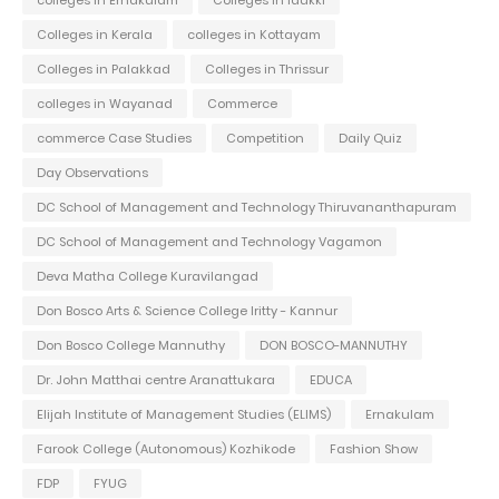
colleges in Ernakulam
Colleges in Idukki
Colleges in Kerala
colleges in Kottayam
Colleges in Palakkad
Colleges in Thrissur
colleges in Wayanad
Commerce
commerce Case Studies
Competition
Daily Quiz
Day Observations
DC School of Management and Technology Thiruvananthapuram
DC School of Management and Technology Vagamon
Deva Matha College Kuravilangad
Don Bosco Arts & Science College Iritty - Kannur
Don Bosco College Mannuthy
DON BOSCO-MANNUTHY
Dr. John Matthai centre Aranattukara
EDUCA
Elijah Institute of Management Studies (ELIMS)
Ernakulam
Farook College (Autonomous) Kozhikode
Fashion Show
FDP
FYUG