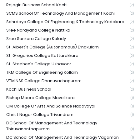
Rajagiri Business School Kochi
(2)
SCMS School Of Technology And Management Kochi
(2)
Sahrdaya College Of Engineering & Technology Kodakara
(2)
Sree Narayana College Nattika
(2)
Sree Sankara College Kalady
(2)
St. Albert's College (Autonomous) Ernakulam
(2)
St. Gregorios College Kottarakkara
(2)
St. Stephen's College Uzhavoor
(2)
TKM College Of Engineering Kollam
(2)
VTM NSS College Dhanuvachapuram
(2)
Kochi Business School
(2)
Bishop Moore College Mavelikara
(1)
CM College Of Arts And Science Nadavayal
(1)
Christ Nagar College Trivandrum
(1)
DC School Of Management And Technology
Thiruvananthapuram
(1)
DC School Of Management And Technology Vagamon
(1)