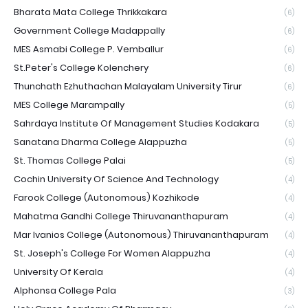
Bharata Mata College Thrikkakara
(6)
Government College Madappally
(6)
MES Asmabi College P. Vemballur
(6)
St.Peter's College Kolenchery
(6)
Thunchath Ezhuthachan Malayalam University Tirur
(6)
MES College Marampally
(5)
Sahrdaya Institute Of Management Studies Kodakara
(5)
Sanatana Dharma College Alappuzha
(5)
St. Thomas College Palai
(5)
Cochin University Of Science And Technology
(4)
Farook College (Autonomous) Kozhikode
(4)
Mahatma Gandhi College Thiruvananthapuram
(4)
Mar Ivanios College (Autonomous) Thiruvananthapuram
(4)
St. Joseph's College For Women Alappuzha
(4)
University Of Kerala
(4)
Alphonsa College Pala
(3)