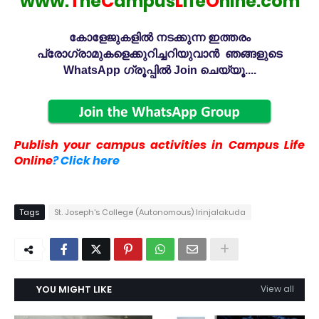
www.
T
he
C
ampus
L
ife
O
nlne.com
കോളേജുകളിൽ നടക്കുന്ന ഇത്തരം
പ്രോഗ്രാമുകളെക്കുറിച്ചറിയുവാൻ ഞങ്ങളുടെ
WhatsApp ഗ്രൂപ്പിൽ Join ചെയ്യൂ....
Publish your campus activities in Campus Life
Online
? Click here
Tags
St. Joseph's College (Autonomous) Irinjalakuda
YOU MIGHT LIKE
View all