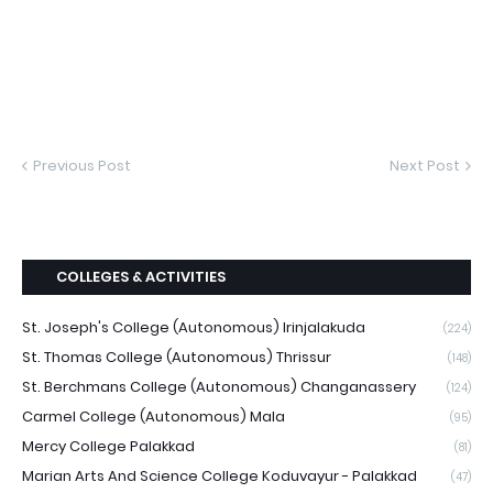
Previous Post
Next Post
COLLEGES & ACTIVITIES
St. Joseph's College (Autonomous) Irinjalakuda
(224)
St. Thomas College (Autonomous) Thrissur
(148)
St. Berchmans College (Autonomous) Changanassery
(124)
Carmel College (Autonomous) Mala
(95)
Mercy College Palakkad
(81)
Marian Arts And Science College Koduvayur - Palakkad
(47)