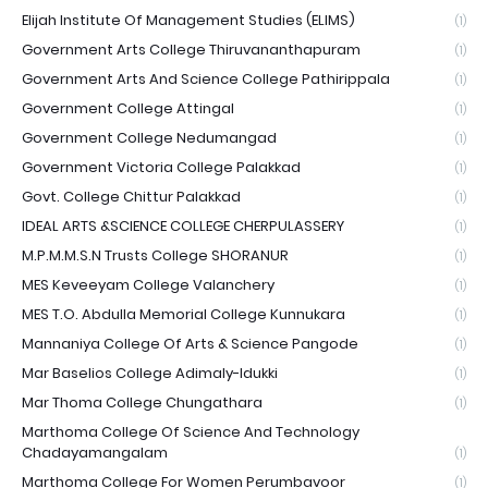
Elijah Institute Of Management Studies (ELIMS)
(1)
Government Arts College Thiruvananthapuram
(1)
Government Arts And Science College Pathirippala
(1)
Government College Attingal
(1)
Government College Nedumangad
(1)
Government Victoria College Palakkad
(1)
Govt. College Chittur Palakkad
(1)
IDEAL ARTS &SCIENCE COLLEGE CHERPULASSERY
(1)
M.P.M.M.S.N Trusts College SHORANUR
(1)
MES Keveeyam College Valanchery
(1)
MES T.O. Abdulla Memorial College Kunnukara
(1)
Mannaniya College Of Arts & Science Pangode
(1)
Mar Baselios College Adimaly-Idukki
(1)
Mar Thoma College Chungathara
(1)
Marthoma College Of Science And Technology
Chadayamangalam
(1)
Marthoma College For Women Perumbavoor
(1)