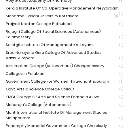
Holy Grace Academy Of Pharmacy
(3)
Kerala Institute Of Co-Operative Management Neyyardam
(3)
Mahatma Gandhi University Kottayam
(3)
Prajyoti Niketan College Puthukkad
(3)
Rajagiri College Of Social Sciences (Autonomous)
Kalamassery
(3)
Saintgits Institute Of Management Kottayam
(3)
Sree Narayana Guru College Of Advanced Studies
Vazhukumpara
(3)
Assumption College (Autonomous) Changanassery
(2)
Colleges In Palakkad
(2)
Government College For Women Thiruvananthapuram
(2)
Govt. Arts & Science College Calicut
(2)
KMEA College Of Arts And Science Edathala Aluva
(2)
Maharaja's College (Autonomous)
(2)
Monti International Institute Of Management Studies
Malappuram
(2)
Panampilly Memorial Government College Chalakudy
(2)