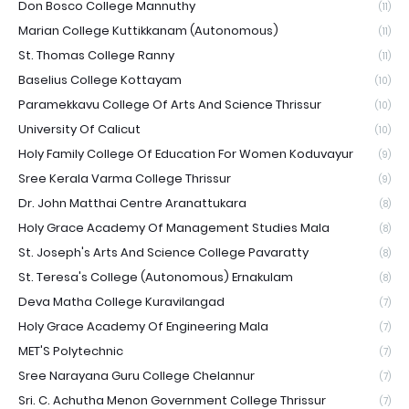
Don Bosco College Mannuthy
(11)
Marian College Kuttikkanam (Autonomous)
(11)
St. Thomas College Ranny
(11)
Baselius College Kottayam
(10)
Paramekkavu College Of Arts And Science Thrissur
(10)
University Of Calicut
(10)
Holy Family College Of Education For Women Koduvayur
(9)
Sree Kerala Varma College Thrissur
(9)
Dr. John Matthai Centre Aranattukara
(8)
Holy Grace Academy Of Management Studies Mala
(8)
St. Joseph's Arts And Science College Pavaratty
(8)
St. Teresa's College (Autonomous) Ernakulam
(8)
Deva Matha College Kuravilangad
(7)
Holy Grace Academy Of Engineering Mala
(7)
MET'S Polytechnic
(7)
Sree Narayana Guru College Chelannur
(7)
Sri. C. Achutha Menon Government College Thrissur
(7)