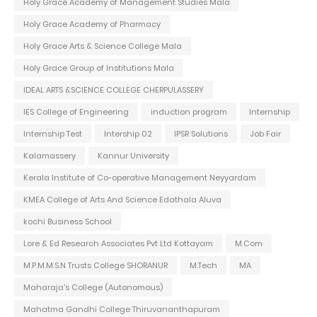
Holy Grace Academy of Management Studies Mala
Holy Grace Academy of Pharmacy
Holy Grace Arts & Science College Mala
Holy Grace Group of Institutions Mala
IDEAL ARTS &SCIENCE COLLEGE CHERPULASSERY
IES College of Engineering
induction program
Internship
Internship Test
Intership 02
IPSR Solutions
Job Fair
Kalamassery
Kannur University
Kerala Institute of Co-operative Management Neyyardam
KMEA College of Arts And Science Edathala Aluva
kochi Business School
Lore & Ed Research Associates Pvt Ltd Kottayam
M.Com
M.P.M.M.S.N Trusts College SHORANUR
M.Tech
MA
Maharaja's College (Autonomous)
Mahatma Gandhi College Thiruvananthapuram