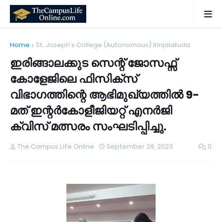
Home
St. Joseph's College (Autonomous) Irinjalakuda
ഇരിങ്ങാലക്കുട സെന്റ് ജോസഫ്സ്
കോളേജിലെ ഫിസിക്‌സ്
വിഭാഗത്തിന്റെ ആഭിമുഖ്യത്തിൽ 9-
മത് ഇന്റർകോളീജിയറ്റ് എനർജി
ക്വിസ് മത്സരം സംഘടിപ്പിച്ചു.
The Campus Life Online
September 29, 2023
0