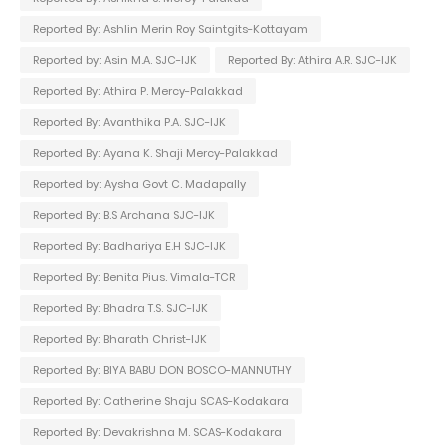
Reported By: Ashlin Merin Roy Saintgits-Kottayam
Reported by: Asin M.A. SJC-IJK
Reported By: Athira A.R. SJC-IJK
Reported By: Athira P. Mercy-Palakkad
Reported By: Avanthika P.A. SJC-IJK
Reported By: Ayana K. Shaji Mercy-Palakkad
Reported by: Aysha Govt C. Madapally
Reported By: B.S Archana SJC-IJK
Reported By: Badhariya E.H SJC-IJK
Reported By: Benita Pius. Vimala-TCR
Reported By: Bhadra T.S. SJC-IJK
Reported By: Bharath Christ-IJK
Reported By: BIYA BABU DON BOSCO-MANNUTHY
Reported By: Catherine Shaju SCAS-Kodakara
Reported By: Devakrishna M. SCAS-Kodakara