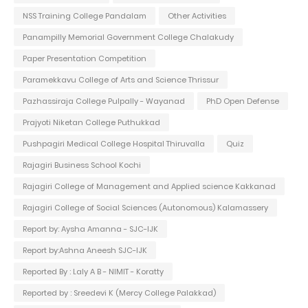
NSS Training College Pandalam
Other Activities
Panampilly Memorial Government College Chalakudy
Paper Presentation Competition
Paramekkavu College of Arts and Science Thrissur
Pazhassiraja College Pulpally - Wayanad
PhD Open Defense
Prajyoti Niketan College Puthukkad
Pushpagiri Medical College Hospital Thiruvalla
Quiz
Rajagiri Business School Kochi
Rajagiri College of Management and Applied science Kakkanad
Rajagiri College of Social Sciences (Autonomous) Kalamassery
Report by: Aysha Amanna - SJC-IJK
Report by:Ashna Aneesh SJC-IJK
Reported By : Laly A B - NIMIT - Koratty
Reported by : Sreedevi K (Mercy College Palakkad)