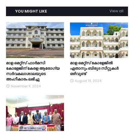
YOU MIGHT LIKE
View all
മാള മെറ്റ്സ് ഫാർമസി
മാള മെറ്റ്സ് കോളേജിൽ
കോളേജിന് കേരള ആരോഗ്യ
ഏതാനും ബിരുദ സീറ്റുകൾ
സർവകലാശാലയുടെ
ഒഴിവുണ്ട്
അംഗീകാരം ലഭിച്ചു
August 19, 2024
November 11, 2024