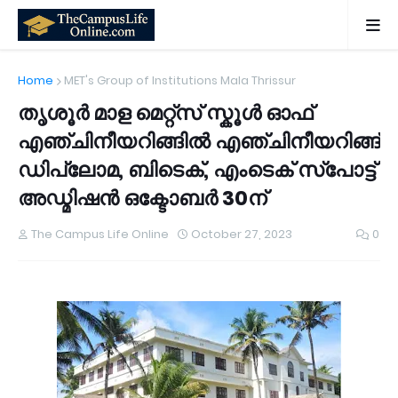
Home
MET's Group of Institutions Mala Thrissur
തൃശൂർ മാള മെറ്റ്സ് സ്കൂൾ ഓഫ്
എഞ്ചിനീയറിങ്ങിൽ എഞ്ചിനീയറിങ്ങ്
ഡിപ്ലോമ, ബിടെക്, എംടെക് സ്പോട്ട്
അഡ്മിഷൻ ഒക്ടോബർ 30ന്
The Campus Life Online
October 27, 2023
0