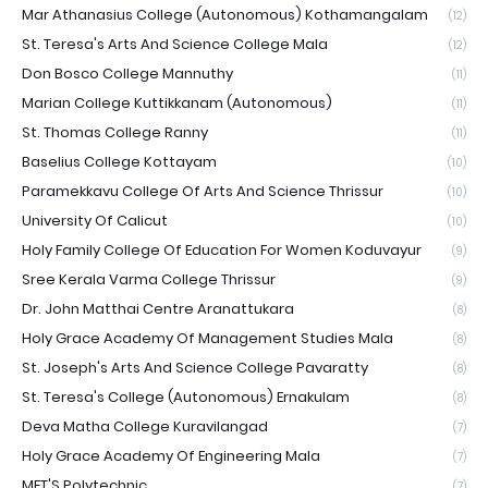
Mar Athanasius College (Autonomous) Kothamangalam
(12)
St. Teresa's Arts And Science College Mala
(12)
Don Bosco College Mannuthy
(11)
Marian College Kuttikkanam (Autonomous)
(11)
St. Thomas College Ranny
(11)
Baselius College Kottayam
(10)
Paramekkavu College Of Arts And Science Thrissur
(10)
University Of Calicut
(10)
Holy Family College Of Education For Women Koduvayur
(9)
Sree Kerala Varma College Thrissur
(9)
Dr. John Matthai Centre Aranattukara
(8)
Holy Grace Academy Of Management Studies Mala
(8)
St. Joseph's Arts And Science College Pavaratty
(8)
St. Teresa's College (Autonomous) Ernakulam
(8)
Deva Matha College Kuravilangad
(7)
Holy Grace Academy Of Engineering Mala
(7)
MET'S Polytechnic
(7)