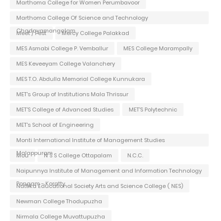
Marthoma College for Women Perumbavoor
Marthoma College Of Science and Technology
Chadayamangalam
Meet / Fest
Mercy College Palakkad
MES Asmabi College P. Vemballur
MES College Marampally
MES Keveeyam College Valanchery
MES T.O. Abdulla Memorial College Kunnukara
MET's Group of Institutions Mala Thrissur
MET'S College of Advanced Studies
MET'S Polytechnic
MET's School of Engineering
Monti International Institute of Management Studies
Malappuram
Mou
N S S College Ottapalam
N.C.C.
Naipunnya Institute of Management and Information Technology
Pongam - Koratty
Nattika Educational Society Arts and Science College ( NES)
Newman College Thodupuzha
Nirmala College Muvattupuzha