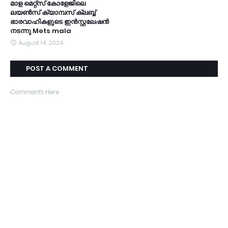
മാള മെറ്റ്സ് കോളേജിലെ
ലയൺസ് ക്യാമ്പസ് ക്ലബ്ബ്
ഭാരവാഹികളുടെ ഇൻസ്റ്റലേഷൻ
നടന്നു Mets mala
August 14, 2024
POST A COMMENT
Comments Here