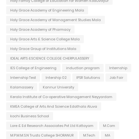
Holy Family College of Education for Women Koduvayur
Holy Grace Academy of Engineering Mala
Holy Grace Academy of Management Studies Mala
Holy Grace Academy of Pharmacy
Holy Grace Arts & Science College Mala
Holy Grace Group of Institutions Mala
IDEAL ARTS &SCIENCE COLLEGE CHERPULASSERY
IES College of Engineering
induction program
Internship
Internship Test
Intership 02
IPSR Solutions
Job Fair
Kalamassery
Kannur University
Kerala Institute of Co-operative Management Neyyardam
KMEA College of Arts And Science Edathala Aluva
kochi Business School
Lore & Ed Research Associates Pvt Ltd Kottayam
M.Com
M.P.M.M.S.N Trusts College SHORANUR
M.Tech
MA