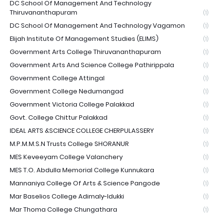
DC School Of Management And Technology
Thiruvananthapuram
(1)
DC School Of Management And Technology Vagamon
(1)
Elijah Institute Of Management Studies (ELIMS)
(1)
Government Arts College Thiruvananthapuram
(1)
Government Arts And Science College Pathirippala
(1)
Government College Attingal
(1)
Government College Nedumangad
(1)
Government Victoria College Palakkad
(1)
Govt. College Chittur Palakkad
(1)
IDEAL ARTS &SCIENCE COLLEGE CHERPULASSERY
(1)
M.P.M.M.S.N Trusts College SHORANUR
(1)
MES Keveeyam College Valanchery
(1)
MES T.O. Abdulla Memorial College Kunnukara
(1)
Mannaniya College Of Arts & Science Pangode
(1)
Mar Baselios College Adimaly-Idukki
(1)
Mar Thoma College Chungathara
(1)