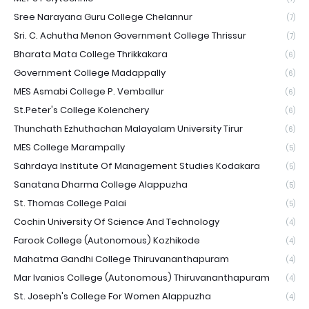
Sree Narayana Guru College Chelannur
(7)
Sri. C. Achutha Menon Government College Thrissur
(7)
Bharata Mata College Thrikkakara
(6)
Government College Madappally
(6)
MES Asmabi College P. Vemballur
(6)
St.Peter's College Kolenchery
(6)
Thunchath Ezhuthachan Malayalam University Tirur
(6)
MES College Marampally
(5)
Sahrdaya Institute Of Management Studies Kodakara
(5)
Sanatana Dharma College Alappuzha
(5)
St. Thomas College Palai
(5)
Cochin University Of Science And Technology
(4)
Farook College (Autonomous) Kozhikode
(4)
Mahatma Gandhi College Thiruvananthapuram
(4)
Mar Ivanios College (Autonomous) Thiruvananthapuram
(4)
St. Joseph's College For Women Alappuzha
(4)