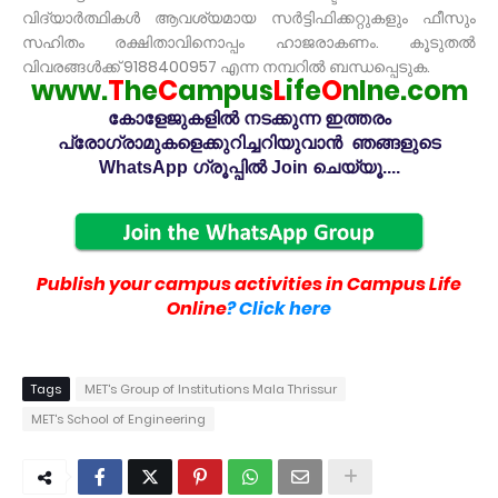
വിദ്യാർത്ഥികൾ ആവശ്യമായ സർട്ടിഫിക്കറ്റുകളും ഫീസും
സഹിതം രക്ഷിതാവിനൊപ്പം ഹാജരാകണം. കൂടുതൽ
വിവരങ്ങൾക്ക് 9188400957 എന്ന നമ്പറിൽ ബന്ധപ്പെടുക.
www.
T
he
C
ampus
L
ife
O
nlne.com
കോളേജുകളിൽ നടക്കുന്ന ഇത്തരം
പ്രോഗ്രാമുകളെക്കുറിച്ചറിയുവാൻ ഞങ്ങളുടെ
WhatsApp ഗ്രൂപ്പിൽ Join ചെയ്യൂ....
Publish your campus activities in Campus Life
Online
? Click here
Tags
MET's Group of Institutions Mala Thrissur
MET's School of Engineering