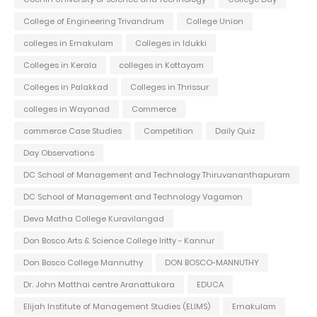
College of Engineering Trivandrum
College Union
colleges in Ernakulam
Colleges in Idukki
Colleges in Kerala
colleges in Kottayam
Colleges in Palakkad
Colleges in Thrissur
colleges in Wayanad
Commerce
commerce Case Studies
Competition
Daily Quiz
Day Observations
DC School of Management and Technology Thiruvananthapuram
DC School of Management and Technology Vagamon
Deva Matha College Kuravilangad
Don Bosco Arts & Science College Iritty - Kannur
Don Bosco College Mannuthy
DON BOSCO-MANNUTHY
Dr. John Matthai centre Aranattukara
EDUCA
Elijah Institute of Management Studies (ELIMS)
Ernakulam