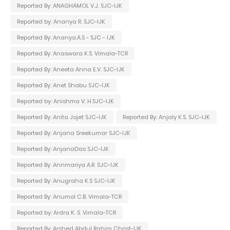
Reported By: ANAGHAMOL V.J. SJC-IJK
Reported by: Ananya R. SJC-IJK
Reported By: Ananya.A.S - SJC - IJK
Reported By: Anaswara K.S. Vimala-TCR
Reported By: Aneeta Anna E.V. SJC-IJK
Reported By: Anet Shabu SJC-IJK
Reported by: Anishma V. H.SJC-IJK
Reported By: Anita Jojet SJC-IJK
Reported By: Anjaly K.S. SJC-IJK
Reported By: Anjana Sreekumar SJC-IJK
Reported By: AnjanaDas SJC-IJK
Reported By: Annmariya A.R. SJC-IJK
Reported By: Anugraha K.S SJC-IJK
Reported By: Anumol C.B. Vimala-TCR
Reported by: Ardra K. S. Vimala-TCR
Reported By: Arshed Abdul Rahim Christ-IJK