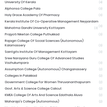
University Of Kerala
(4)
Alphonsa College Pala
(3)
Holy Grace Academy Of Pharmacy
(3)
Kerala Institute Of Co-Operative Management Neyyardam
(3)
Mahatma Gandhi University Kottayam
(3)
Prajyoti Niketan College Puthukkad
(3)
Rajagiri College Of Social Sciences (Autonomous)
Kalamassery
(3)
Saintgits Institute Of Management Kottayam
(3)
Sree Narayana Guru College Of Advanced Studies
Vazhukumpara
(3)
Assumption College (Autonomous) Changanassery
(2)
Colleges In Palakkad
(2)
Government College For Women Thiruvananthapuram
(2)
Govt. Arts & Science College Calicut
(2)
KMEA College Of Arts And Science Edathala Aluva
(2)
Maharaja's College (Autonomous)
(2)