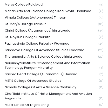
Mercy College Palakkad
(81)
Marian Arts And Science College Koduvayur - Palakkad
(47)
Vimala College (Autonomous) Thrissur
(47)
St. Mary's College Thrissur
(36)
Christ College (Autonomous) Irinjalakuda
(34)
St. Aloysius College Elthuruth
(27)
Pazhassiraja College Pulpally - Wayanad
(24)
Sahrdaya College Of Advanced Studies Kodakara
(20)
Tharananellur Arts & Science College Irinjalakuda
(20)
Naipunnya Institute Of Management And Information
Technology Pongam - Koratty
(18)
Sacred Heart College (Autonomous) Thevara
(17)
MET'S College Of Advanced Studies
(16)
Nirmala College Of Arts & Science Chalakudy
(16)
Cheffield Institute Of Hotel Management And Aviation
Angamaly
(13)
MET's School Of Engineering
(12)