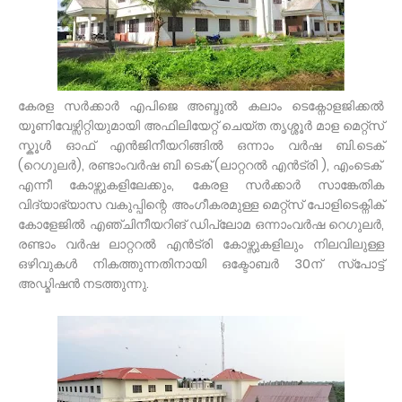
കേരള സർക്കാർ എപിജെ അബ്ദുൽ കലാം ടെക്നോളജിക്കൽ
യൂണിവേഴ്സിറ്റിയുമായി അഫിലിയേറ്റ് ചെയ്ത തൃശ്ശൂർ മാള മെറ്റ്സ്
സ്കൂൾ ഓഫ് എൻജിനീയറിങ്ങിൽ ഒന്നാം വർഷ ബി.ടെക്
(റെഗുലർ), രണ്ടാംവർഷ ബി ടെക് (ലാറ്ററൽ എൻട്രി ), എംടെക്
എന്നീ കോഴ്സുകളിലേക്കും, കേരള സർക്കാർ സാങ്കേതിക
വിദ്യാഭ്യാസ വകുപ്പിന്റെ അംഗീകരമുള്ള മെറ്റ്സ് പോളിടെക്നിക്
കോളേജിൽ എഞ്ചിനീയറിങ് ഡിപ്ലോമ ഒന്നാംവർഷ റെഗുലർ,
രണ്ടാം വർഷ ലാറ്ററൽ എൻട്രി കോഴ്സുകളിലും നിലവിലുള്ള
ഒഴിവുകൾ നികത്തുന്നതിനായി ഒക്ടോബർ 30ന് സ്പോട്ട്
അഡ്മിഷൻ നടത്തുന്നു.