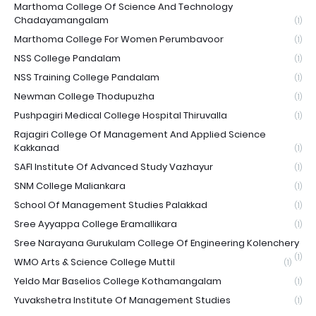
Marthoma College Of Science And Technology
Chadayamangalam
(1)
Marthoma College For Women Perumbavoor
(1)
NSS College Pandalam
(1)
NSS Training College Pandalam
(1)
Newman College Thodupuzha
(1)
Pushpagiri Medical College Hospital Thiruvalla
(1)
Rajagiri College Of Management And Applied Science
Kakkanad
(1)
SAFI Institute Of Advanced Study Vazhayur
(1)
SNM College Maliankara
(1)
School Of Management Studies Palakkad
(1)
Sree Ayyappa College Eramallikara
(1)
Sree Narayana Gurukulam College Of Engineering Kolenchery
(1)
WMO Arts & Science College Muttil
(1)
Yeldo Mar Baselios College Kothamangalam
(1)
Yuvakshetra Institute Of Management Studies
(1)