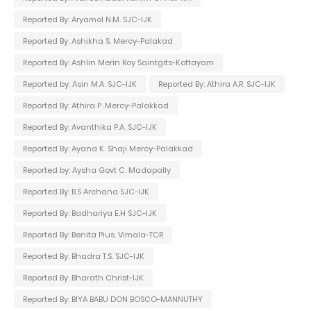
Reported By: Aryamol N.M. SJC-IJK
Reported By: Ashikha S. Mercy-Palakad
Reported By: Ashlin Merin Roy Saintgits-Kottayam
Reported by: Asin M.A. SJC-IJK
Reported By: Athira A.R. SJC-IJK
Reported By: Athira P. Mercy-Palakkad
Reported By: Avanthika P.A. SJC-IJK
Reported By: Ayana K. Shaji Mercy-Palakkad
Reported by: Aysha Govt C. Madapally
Reported By: B.S Archana SJC-IJK
Reported By: Badhariya E.H SJC-IJK
Reported By: Benita Pius. Vimala-TCR
Reported By: Bhadra T.S. SJC-IJK
Reported By: Bharath Christ-IJK
Reported By: BIYA BABU DON BOSCO-MANNUTHY