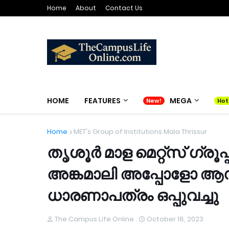
Home
About
Contact Us
HOME
FEATURES
MEGA
Home
MET's Group of Institutions Mala Thrissur
തൃശൂർ മാള മെറ്റ്സ് ഗ്രൂപ
അങ്കമാലി അപ്പോളോ ആഡ
ധാരണാപത്രം ഒപ്പുവച്ചു
The Campus Life Online
October 18, 2023