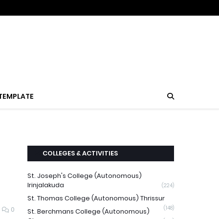
TEMPLATE
COLLEGES & ACTIVITIES
St. Joseph's College (Autonomous)
Irinjalakuda
(224)
St. Thomas College (Autonomous) Thrissur
(148)
0
St. Berchmans College (Autonomous)