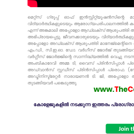
മെറ്റ്സ് ഗ്രൂപ്പ് ഓഫ് ഇൻസ്റ്റിറ്റ്യൂഷൻസി
വിദ്യാർത്ഥികളുടെയും ആരോഗ്യപരിപാലനത്തിൽ കാണിക
എന്ന് അങ്കമാലി അപ്പോളോ ആഡ്ലക്സ് ആശുപത്രി അസ
അഭിപ്രായപ്പെട്ടു. ജീവനക്കാരുടെയും വിദ്യാർത്ഥിക
അപ്പോളോ അഡ്ലക്സ് ആശുപത്രി മാനേജ്മെന്റിനെ മ
എം.ഡി., സി.ഇ.ഓ. ഡോ. വർഗീസ് ജോർജ് തുടങ്ങിയവർ അഭ
വർഗ്ഗീസ് ജോർജ്ജിന്റെ സാന്നിദ്ധ്യത്തിൽ വെച്ചു ന
അംബികാദേവി അമ്മ ടി, വൈസ് പ്രിൻസിപ്പാൾ പ്
അഡ്വാൻസ് സ്റ്റഡീസ് പ്രിൻസിപ്പാൾ പ്രൊഫ. (ഡ
അഡ്മിനിസ്ട്രേറ്റർ നാരായണൻ ടി. ജി, അപ്പോളോ ആഡ
തുടങ്ങിയവർ പങ്കെടുത്തു.
www.
T
he
C
കോളേജുകളിൽ നടക്കുന്ന ഇത്തരം പ്രോഗ്രാമു