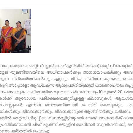
സ് സ്ഥാപനങ്ങളായ മെറ്റ്സ് സ്കൂൾ ഓഫ് എൻജിനീയറിങ്ങ്, മെറ്റ്സ് കോളേജ
് കോളേജ് തുടങ്ങിയവയിലെ അധ്യാപകർക്കും അനധ്യാപകർക്കും അവ
്ന വിദ്യാർത്ഥികൾക്കും ഏറ്റവും മികച്ച ചികിത്സ, കുറഞ്ഞ ചെ
കറുകുറ്റി അപ്പോളോ ആഡ്ലക്സ് ആശുപത്രിയുമായി ധാരണാപത്രം ഒപ്പുവ
 ലഭിക്കുക. ചികിത്സയിൽ മുന്തിയ പരിഗണനയും 10 മുതൽ 20 ശത
ികൾക്ക് ആരോഗ്യ പരിരക്ഷയെക്കുറിച്ചുള്ള ക്ലാസുകൾ, ആവശ്
പോസ്റ്റുകൾ എന്നിവ സൌജന്യമായി ചെയ്ത് കൊടുക്കുക എന
കൾക്കും, ജീവനക്കാർക്കും, ജീവനക്കാരുടെ ആശ്രിതർക്കും ലഭിക്കും. 
ങിൽ മെറ്റ്സ് ഗ്രൂപ്പ് ഓഫ് ഇൻസ്റ്റിറ്റ്യൂഷൻ വേണ്ടി അക്കാദമിക് ഡയ
്രിക്ക് വേണ്ടി ചീഫ് എക്സിക്യൂട്ടീവ് ഓഫീസർ സുദർശൻ ബി, 
രണാപത്രത്തിൽ ഒപ്പുവച്ചു.