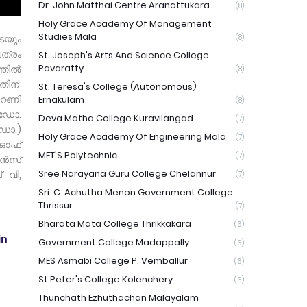
Dr. John Matthai Centre Aranattukara
(8)
Holy Grace Academy Of Management
Studies Mala
െയും
(8)
ത്രം
St. Joseph's Arts And Science College
Pavaratty
്തിൽ
(8)
നതിന്
St. Teresa's College (Autonomous)
ൻറണി
Ernakulam
(8)
ഓ ഡോ.
Deva Matha College Kuravilangad
(7)
(ഡോ.)
Holy Grace Academy Of Engineering Mala
(7)
 ഓഫ്
MET'S Polytechnic
(7)
ഷൻസ്
Sree Narayana Guru College Chelannur
 വി,
(7)
Sri. C. Achutha Menon Government College
Thrissur
(7)
Bharata Mata College Thrikkakara
(6)
in
Government College Madappally
(6)
MES Asmabi College P. Vemballur
(6)
St.Peter's College Kolenchery
(6)
Thunchath Ezhuthachan Malayalam