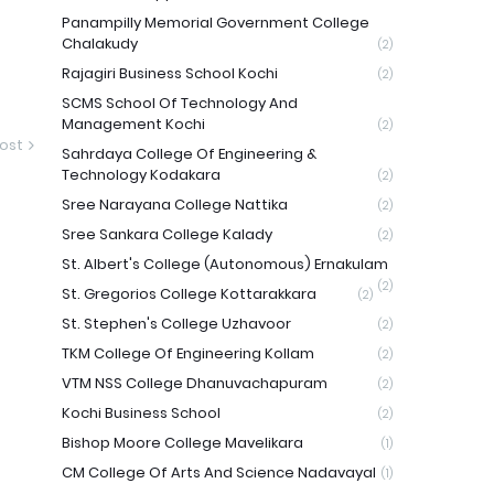
Panampilly Memorial Government College
Chalakudy
(2)
Rajagiri Business School Kochi
(2)
SCMS School Of Technology And
Management Kochi
(2)
ost
Sahrdaya College Of Engineering &
Technology Kodakara
(2)
Sree Narayana College Nattika
(2)
Sree Sankara College Kalady
(2)
St. Albert's College (Autonomous) Ernakulam
(2)
St. Gregorios College Kottarakkara
(2)
St. Stephen's College Uzhavoor
(2)
TKM College Of Engineering Kollam
(2)
VTM NSS College Dhanuvachapuram
(2)
Kochi Business School
(2)
Bishop Moore College Mavelikara
(1)
CM College Of Arts And Science Nadavayal
(1)