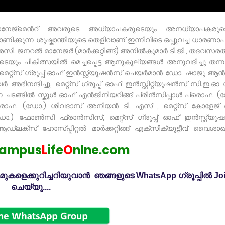
ന്റെ മാനേജ്മെൻറ് അവരുടെ അധ്യാപകരുടെയും അനധ്യാപകരുട
്കുന്ന ശുഷ്കാന്തിയുടെ തെളിവാണ് ഇന്നിവിടെ ഒപ്പുവച്ച ധാരണാപ
ി. ജനറൽ മാനേജർ (മാർക്കറ്റിങ്ങ്) അനിൽകുമാർ ടി.ജി., തദവസരത
ളുടെയും ചികിത്സയിൽ മെച്ചപ്പെട്ട ആനുകൂല്യങ്ങൾ അനുവദിച്ചു തന്
െറ്റ്സ് ഗ്രൂപ്പ് ഓഫ് ഇൻസ്റ്റ്യൂഷൻസ് ചെയർമാൻ ഡോ. ഷാജു ആ
ിനന്ദിച്ചു. മെറ്റ്സ് ഗ്രൂപ്പ് ഓഫ് ഇൻസ്റ്റിറ്റ്യൂഷൻസ് സി.ഇ.
ടന്ന ചടങ്ങിൽ സ്കൂൾ ഓഫ് എൻജിനീയറിങ്ങ് പ്രിൻസിപ്പാൾ പ്രൊഫ. 
രൊഫ. (ഡോ.) ശിവദാസ് അനിയൻ ടി. എസ് , മെറ്റ്സ് കോളേജ്
ോ.) ഫോൺസി ഫ്രാൻസിസ്, മെറ്റ്സ് ഗ്രൂപ്പ് ഓഫ് ഇൻസ്റ്റ്യൂ
്ലക്സ് ഹോസ്പ്പിറ്റൽ മാർക്കറ്റിങ്ങ് എക്സിക്യൂട്ടീവ് വൈശാഖ്
ampus
L
ife
O
nlne.com
കളെക്കുറിച്ചറിയുവാൻ ഞങ്ങളുടെ WhatsApp ഗ്രൂപ്പിൽ Jo
ചെയ്യൂ....