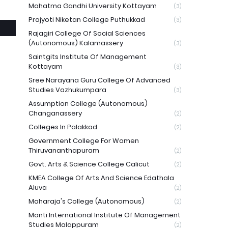
Mahatma Gandhi University Kottayam
(3)
Prajyoti Niketan College Puthukkad
(3)
Rajagiri College Of Social Sciences
(Autonomous) Kalamassery
(3)
Saintgits Institute Of Management
Kottayam
(3)
Sree Narayana Guru College Of Advanced
Studies Vazhukumpara
(3)
Assumption College (Autonomous)
Changanassery
(2)
Colleges In Palakkad
(2)
Government College For Women
Thiruvananthapuram
(2)
Govt. Arts & Science College Calicut
(2)
KMEA College Of Arts And Science Edathala
Aluva
(2)
Maharaja's College (Autonomous)
(2)
Monti International Institute Of Management
Studies Malappuram
(2)