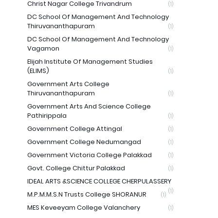
Christ Nagar College Trivandrum
(1)
DC School Of Management And Technology
Thiruvananthapuram
(1)
DC School Of Management And Technology
Vagamon
(1)
Elijah Institute Of Management Studies
(ELIMS)
(1)
Government Arts College
Thiruvananthapuram
(1)
Government Arts And Science College
Pathirippala
(1)
Government College Attingal
(1)
Government College Nedumangad
(1)
Government Victoria College Palakkad
(1)
Govt. College Chittur Palakkad
(1)
IDEAL ARTS &SCIENCE COLLEGE CHERPULASSERY
(1)
M.P.M.M.S.N Trusts College SHORANUR
(1)
MES Keveeyam College Valanchery
(1)