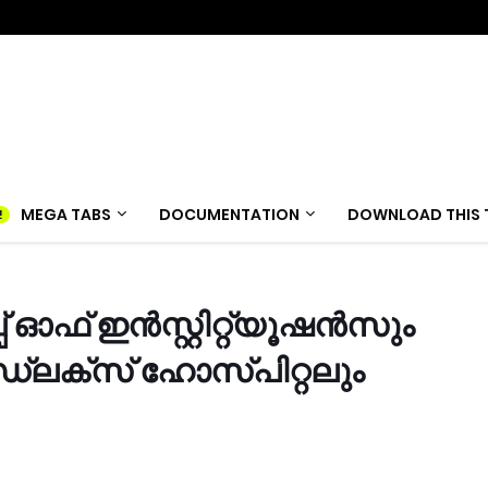
MEGA TABS
DOCUMENTATION
DOWNLOAD THIS 
്പ് ഓഫ് ഇൻസ്റ്റിറ്റ്യൂഷൻസും
്ലക്സ് ഹോസ്പിറ്റലും