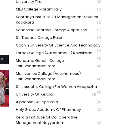
University Tirur
(6)
MES College Marampally
(5)
Sahrdaya Institute Of Management Studies
Kodakara
(5)
Sanatana Dharma College Alappuzha
(5)
St. Thomas College Palai
(5)
Cochin University Of Science And Technology
(4)
Farook College (Autonomous) Kozhikode
(4)
all
Mahatma Gandhi College
Thiruvananthapuram
(4)
Mar Ivanios College (Autonomous)
Thiruvananthapuram
(4)
St. Joseph's College For Women Alappuzha
(4)
University Of Kerala
(4)
Alphonsa College Pala
(3)
Holy Grace Academy Of Pharmacy
(3)
Kerala Institute Of Co-Operative
Management Neyyardam
(3)