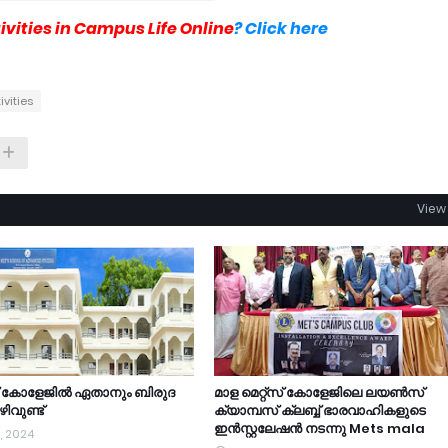
vities in Campus Life Online
? Click here
ivities
View 
്സ് കോളേജിൽ ഏതാനും ബിരുദ
മാള മെറ്റ്സ് കോളേജിലെ ലയൺസ്
ിവുണ്ട്
ക്യാമ്പസ് ക്ലബ്ബ് ഭാരവാഹികളുടെ
ഇൻസ്റ്റലേഷൻ നടന്നു Mets mala
, 2024