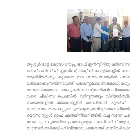
തൃശ്ശൂർ മാള മെറ്റ്സ് ഗ്രൂപ്പ് ഓഫ് ഇൻസ്റ്റിറ്റ്യൂഷൻ
അഡ്വാൻസ്ഡ് സ്റ്റഡീസ്, മെറ്റ്സ് പോളിടെക്നിക
ആശ്രിതർക്കും കൂടാതെ ഈ സ്ഥാപനങ്ങളിൽ പഠിക്കുന
ലഭ്യമാക്കുന്നതിന് വേണ്ടി പ്രശസ്തമായ അങ്കമാലി, 
രണ്ടായിരത്തോളം ആളുകൾക്കാണ് ഇതിൻെറ പ്രയോജനം
വരെ ചികിത്സ ചെലവിൽ ഡിസ്കൗണ്ടും വിദ്യാർത്ഥ
സമയങ്ങളിൽ ക്യാമ്പസ്സിൽ മെഡിക്കൽ എയ്ഡ് 
ധാരാണാപത്രം ഒപ്പുവെച്ചതിലൂടെ ഇവിടുത്തെ വിദ്യാർഥി
മെറ്റ്സ് സ്കൂൾ ഓഫ് എൻജിനീയറിങ്ങിൽ വച്ച് നടന്ന ചടങ്
ഡോ. എ സുരേന്ദ്രനും അപ്പോളോ ആഡ്ലക്സ് ആശുപത
മാനേജർ മാർക്കറ്റിംഗ് ബിജോയ് ചങ്ങരത്ത് എന്നിവർ ധാ