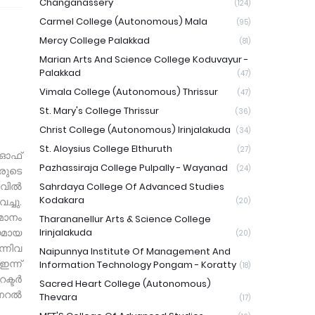
Changanassery
(124)
Carmel College (Autonomous) Mala
(95)
Mercy College Palakkad
(81)
Marian Arts And Science College Koduvayur -
Palakkad
(47)
Vimala College (Autonomous) Thrissur
(47)
St. Mary's College Thrissur
(36)
Christ College (Autonomous) Irinjalakuda
(34)
St. Aloysius College Elthuruth
(27)
് ഓഫ്
Pazhassiraja College Pulpally - Wayanad
(24)
രുടെ
ലവിൽ
Sahrdaya College Of Advanced Studies
Kodakara
ച്ചു.
(20)
മാനം
Tharananellur Arts & Science College
യമായ
Irinjalakuda
(20)
്നിവ
Naipunnya Institute Of Management And
ഇന്ന്
Information Technology Pongam - Koratty
(18)
റക്ടർ
Sacred Heart College (Autonomous)
ജനറൽ
Thevara
(17)