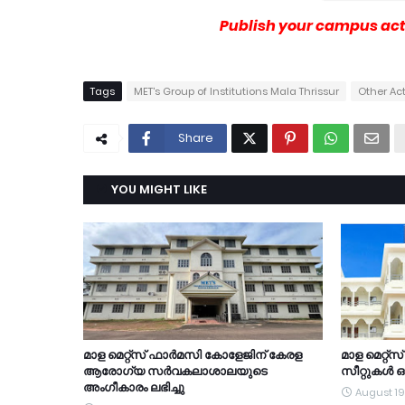
Publish your campus acti
Tags
MET's Group of Institutions Mala Thrissur
Other Act
Share
YOU MIGHT LIKE
മാള മെറ്റ്സ് ഫാർമസി കോളേജിന് കേരള
മാള മെറ്റ
ആരോഗ്യ സർവകലാശാലയുടെ
സീറ്റുകൾ ഒഴ
അംഗീകാരം ലഭിച്ചു
August 19