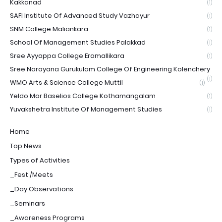
Kakkanad
(1)
SAFI Institute Of Advanced Study Vazhayur
(1)
SNM College Maliankara
(1)
School Of Management Studies Palakkad
(1)
Sree Ayyappa College Eramallikara
(1)
Sree Narayana Gurukulam College Of Engineering Kolenchery
(1)
WMO Arts & Science College Muttil
(1)
Yeldo Mar Baselios College Kothamangalam
(1)
Yuvakshetra Institute Of Management Studies
(1)
Home
Top News
Types of Activities
_Fest /Meets
_Day Observations
_Seminars
_Awareness Programs