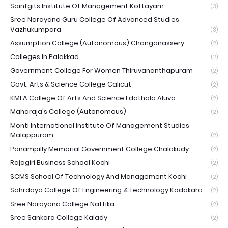
Saintgits Institute Of Management Kottayam
(3)
Sree Narayana Guru College Of Advanced Studies
Vazhukumpara
(3)
Assumption College (Autonomous) Changanassery
(2)
Colleges In Palakkad
(2)
Government College For Women Thiruvananthapuram
(2)
Govt. Arts & Science College Calicut
(2)
KMEA College Of Arts And Science Edathala Aluva
(2)
Maharaja's College (Autonomous)
(2)
Monti International Institute Of Management Studies
Malappuram
(2)
Panampilly Memorial Government College Chalakudy
(2)
Rajagiri Business School Kochi
(2)
SCMS School Of Technology And Management Kochi
(2)
Sahrdaya College Of Engineering & Technology Kodakara
(2)
Sree Narayana College Nattika
(2)
Sree Sankara College Kalady
(2)