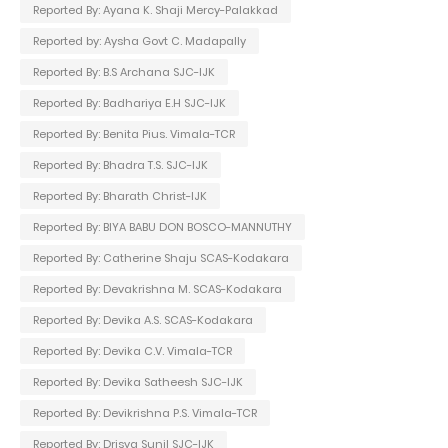
Reported By: Ayana K. Shaji Mercy-Palakkad
Reported by: Aysha Govt C. Madapally
Reported By: B.S Archana SJC-IJK
Reported By: Badhariya E.H SJC-IJK
Reported By: Benita Pius. Vimala-TCR
Reported By: Bhadra T.S. SJC-IJK
Reported By: Bharath Christ-IJK
Reported By: BIYA BABU DON BOSCO-MANNUTHY
Reported By: Catherine Shaju SCAS-Kodakara
Reported By: Devakrishna M. SCAS-Kodakara
Reported By: Devika A.S. SCAS-Kodakara
Reported By: Devika C.V. Vimala-TCR
Reported By: Devika Satheesh SJC-IJK
Reported By: Devikrishna P.S. Vimala-TCR
Reported By: Drisya Sunil SJC-IJK