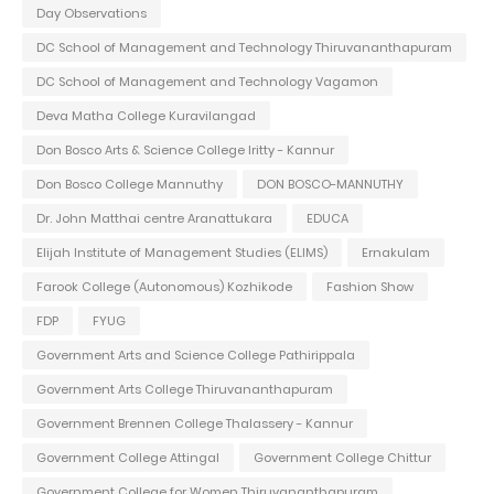
Day Observations
DC School of Management and Technology Thiruvananthapuram
DC School of Management and Technology Vagamon
Deva Matha College Kuravilangad
Don Bosco Arts & Science College Iritty - Kannur
Don Bosco College Mannuthy
DON BOSCO-MANNUTHY
Dr. John Matthai centre Aranattukara
EDUCA
Elijah Institute of Management Studies (ELIMS)
Ernakulam
Farook College (Autonomous) Kozhikode
Fashion Show
FDP
FYUG
Government Arts and Science College Pathirippala
Government Arts College Thiruvananthapuram
Government Brennen College Thalassery - Kannur
Government College Attingal
Government College Chittur
Government College for Women Thiruvananthapuram