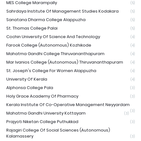
MES College Marampally
(5)
Sahrdaya Institute Of Management Studies Kodakara
(5)
Sanatana Dharma College Alappuzha
(5)
St. Thomas College Palai
(5)
Cochin University Of Science And Technology
(4)
Farook College (Autonomous) Kozhikode
(4)
Mahatma Gandhi College Thiruvananthapuram
(4)
Mar Ivanios College (Autonomous) Thiruvananthapuram
(4)
St. Joseph's College For Women Alappuzha
(4)
University Of Kerala
(4)
Alphonsa College Pala
(3)
Holy Grace Academy Of Pharmacy
(3)
Kerala Institute Of Co-Operative Management Neyyardam
(3)
Mahatma Gandhi University Kottayam
(3)
Prajyoti Niketan College Puthukkad
(3)
Rajagiri College Of Social Sciences (Autonomous)
Kalamassery
(3)