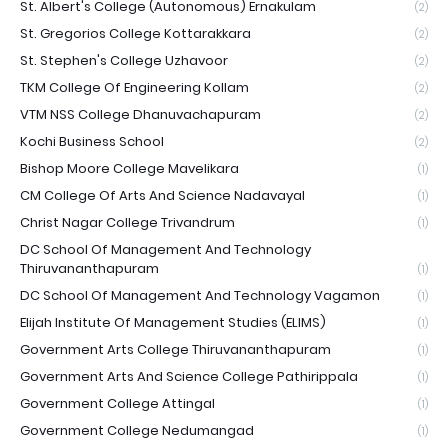
St. Albert's College (Autonomous) Ernakulam
(2)
St. Gregorios College Kottarakkara
(2)
St. Stephen's College Uzhavoor
(2)
TKM College Of Engineering Kollam
(2)
VTM NSS College Dhanuvachapuram
(2)
Kochi Business School
(2)
Bishop Moore College Mavelikara
(1)
CM College Of Arts And Science Nadavayal
(1)
Christ Nagar College Trivandrum
(1)
DC School Of Management And Technology
Thiruvananthapuram
(1)
DC School Of Management And Technology Vagamon
(1)
Elijah Institute Of Management Studies (ELIMS)
(1)
Government Arts College Thiruvananthapuram
(1)
Government Arts And Science College Pathirippala
(1)
Government College Attingal
(1)
Government College Nedumangad
(1)