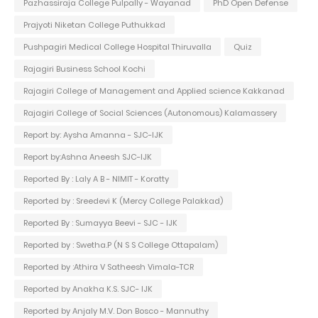
Pazhassiraja College Pulpally - Wayanad
PhD Open Defense
Prajyoti Niketan College Puthukkad
Pushpagiri Medical College Hospital Thiruvalla
Quiz
Rajagiri Business School Kochi
Rajagiri College of Management and Applied science Kakkanad
Rajagiri College of Social Sciences (Autonomous) Kalamassery
Report by: Aysha Amanna - SJC-IJK
Report by:Ashna Aneesh SJC-IJK
Reported By : Laly A B - NIMIT - Koratty
Reported by : Sreedevi K (Mercy College Palakkad)
Reported By : Sumayya Beevi - SJC - IJK
Reported by : Swetha.P (N S S College Ottapalam)
Reported by :Athira V Satheesh Vimala-TCR
Reported by Anakha K.S. SJC- IJK
Reported by Anjaly M.V. Don Bosco - Mannuthy