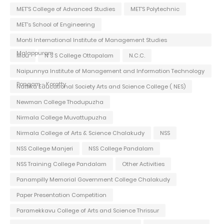
MET'S College of Advanced Studies
MET'S Polytechnic
MET's School of Engineering
Monti International Institute of Management Studies
Malappuram
Mou
N S S College Ottapalam
N.C.C.
Naipunnya Institute of Management and Information Technology
Pongam - Koratty
Nattika Educational Society Arts and Science College ( NES)
Newman College Thodupuzha
Nirmala College Muvattupuzha
Nirmala College of Arts & Science Chalakudy
NSS
NSS College Manjeri
NSS College Pandalam
NSS Training College Pandalam
Other Activities
Panampilly Memorial Government College Chalakudy
Paper Presentation Competition
Paramekkavu College of Arts and Science Thrissur