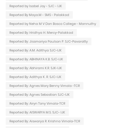
Reported by Isabel Joy - SJC - IJK
Reported By Maya.M - SMS - Palakkad
Reported by Neha M V Don Bosco College - Mannuthy
Reported By: Hridhya H. Mercy-Palakkad
Reported By: Jissmariya Paulson P. SJC-Pavaratty
Reported By: A.M. Adithya SJC-IJK
Reported By: ABHINAYA K.B. SJC-IJK
Reported By: Abhirami K.R. SJK-IJK
Reported By: Adithya K. R. SJC-IJK
Reported By: Agnes Mary Benny Vimala -TCR
Reported By: Agnes Sebastian SJC-IJK
Reported By: Airyn Tony Vimala-TCR
Reported By: AISWARYA M.S. SJC- IJK
Reported By: Aiswarya R. Krishna Vimala-TCR