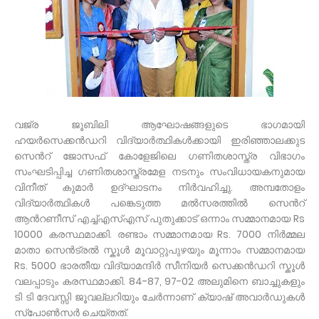
വജ്ര ജൂബിലി ആഘോഷങ്ങളുടെ ഭാഗമായി
ഹയർസെക്കൻഡറി വിദ്യാർത്ഥികൾക്കായി ഇരിഞ്ഞാലക്കുട
സെൻറ് ജോസഫ് കോളേജിലെ ഗണിതശാസ്ത്ര വിഭാഗം
സംഘടിപ്പിച്ച ഗണിതശാസ്ത്രമേള നടനും സംവിധായകനുമായ
വിനീത് കുമാർ ഉദ്ഘാടനം നിർവഹിച്ചു. അമ്പതോളം
വിദ്യാർത്ഥികൾ പങ്കെടുത്ത മൽസരത്തിൽ സെൻറ്
ആൻറണീസ് എച്ച്എസ്എസ് പുതുക്കാട് ഒന്നാം സമ്മാനമായ Rs
10000 കരസ്ഥമാക്കി. രണ്ടാം സമ്മാനമായ Rs. 7000 നിർമ്മല
മാതാ സെൻട്രൽ സ്കൂൾ മൂവാറ്റുപുഴയും മൂന്നാം സമ്മാനമായ
Rs. 5000 ഭാരതീയ വിദ്യാമന്ദിർ സീനിയർ സെക്കൻഡറി സ്കൂൾ
വലപ്പാടും കരസ്ഥമാക്കി. 84-87, 97-02 അലുമിനെ ബാച്ചുകളും
ടി ടി ദേവസ്സി ജൂവല്ലറിയും ചേർന്നാണ് ക്യാഷ് അവാർഡുകൾ
സ്പോൺസർ ചെയ്തത്.