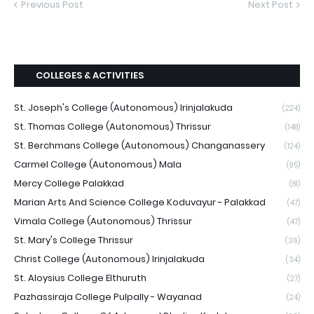
Previous Post
Next Post
COLLEGES & ACTIVITIES
St. Joseph's College (Autonomous) Irinjalakuda
(224)
St. Thomas College (Autonomous) Thrissur
(148)
St. Berchmans College (Autonomous) Changanassery
(124)
Carmel College (Autonomous) Mala
(95)
Mercy College Palakkad
(81)
Marian Arts And Science College Koduvayur - Palakkad
(47)
Vimala College (Autonomous) Thrissur
(47)
St. Mary's College Thrissur
(36)
Christ College (Autonomous) Irinjalakuda
(34)
St. Aloysius College Elthuruth
(27)
Pazhassiraja College Pulpally - Wayanad
(24)