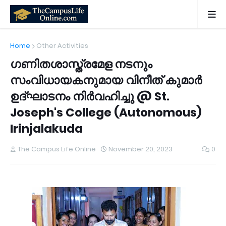
Home
Other Activities
ഗണിതശാസ്ത്രമേള നടനും
സംവിധായകനുമായ വിനീത് കുമാർ
ഉദ്ഘാടനം നിർവഹിച്ചു @ St.
Joseph's College (Autonomous)
Irinjalakuda
The Campus Life Online
November 20, 2023
0