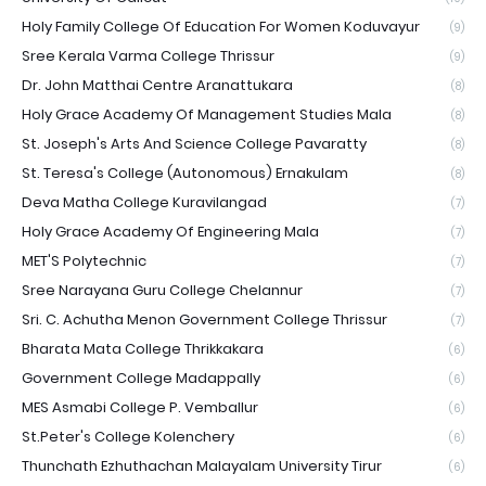
Holy Family College Of Education For Women Koduvayur
(9)
Sree Kerala Varma College Thrissur
(9)
Dr. John Matthai Centre Aranattukara
(8)
Holy Grace Academy Of Management Studies Mala
(8)
St. Joseph's Arts And Science College Pavaratty
(8)
St. Teresa's College (Autonomous) Ernakulam
(8)
Deva Matha College Kuravilangad
(7)
Holy Grace Academy Of Engineering Mala
(7)
MET'S Polytechnic
(7)
Sree Narayana Guru College Chelannur
(7)
Sri. C. Achutha Menon Government College Thrissur
(7)
Bharata Mata College Thrikkakara
(6)
Government College Madappally
(6)
MES Asmabi College P. Vemballur
(6)
St.Peter's College Kolenchery
(6)
Thunchath Ezhuthachan Malayalam University Tirur
(6)