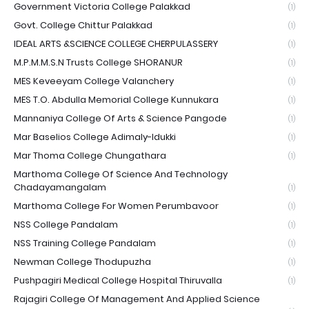
Government Victoria College Palakkad
(1)
Govt. College Chittur Palakkad
(1)
IDEAL ARTS &SCIENCE COLLEGE CHERPULASSERY
(1)
M.P.M.M.S.N Trusts College SHORANUR
(1)
MES Keveeyam College Valanchery
(1)
MES T.O. Abdulla Memorial College Kunnukara
(1)
Mannaniya College Of Arts & Science Pangode
(1)
Mar Baselios College Adimaly-Idukki
(1)
Mar Thoma College Chungathara
(1)
Marthoma College Of Science And Technology
Chadayamangalam
(1)
Marthoma College For Women Perumbavoor
(1)
NSS College Pandalam
(1)
NSS Training College Pandalam
(1)
Newman College Thodupuzha
(1)
Pushpagiri Medical College Hospital Thiruvalla
(1)
Rajagiri College Of Management And Applied Science