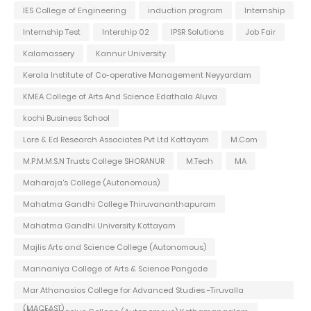
IES College of Engineering
induction program
Internship
Internship Test
Intership 02
IPSR Solutions
Job Fair
Kalamassery
Kannur University
Kerala Institute of Co-operative Management Neyyardam
KMEA College of Arts And Science Edathala Aluva
kochi Business School
Lore & Ed Research Associates Pvt Ltd Kottayam
M.Com
M.P.M.M.S.N Trusts College SHORANUR
M.Tech
MA
Maharaja's College (Autonomous)
Mahatma Gandhi College Thiruvananthapuram
Mahatma Gandhi University Kottayam
Majlis Arts and Science College (Autonomous)
Mannaniya College of Arts & Science Pangode
Mar Athanasios College for Advanced Studies -Tiruvalla
(MACFAST)