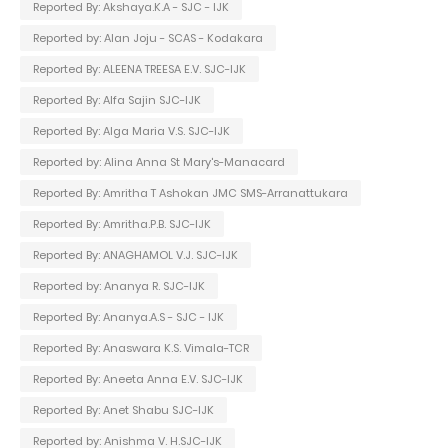
Reported By: Akshaya.K.A - SJC - IJK
Reported by: Alan Joju - SCAS - Kodakara
Reported By: ALEENA TREESA E.V. SJC-IJK
Reported By: Alfa Sajin SJC-IJK
Reported By: Alga Maria V.S. SJC-IJK
Reported by: Alina Anna St Mary's-Manacard
Reported By: Amritha T Ashokan JMC SMS-Arranattukara
Reported By: Amritha.P.B. SJC-IJK
Reported By: ANAGHAMOL V.J. SJC-IJK
Reported by: Ananya R. SJC-IJK
Reported By: Ananya.A.S - SJC - IJK
Reported By: Anaswara K.S. Vimala-TCR
Reported By: Aneeta Anna E.V. SJC-IJK
Reported By: Anet Shabu SJC-IJK
Reported by: Anishma V. H.SJC-IJK