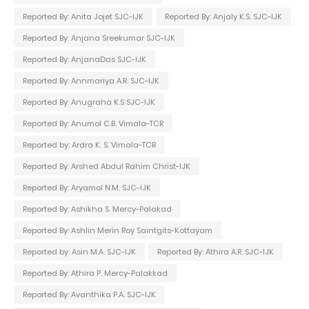
Reported By: Anita Jojet SJC-IJK
Reported By: Anjaly K.S. SJC-IJK
Reported By: Anjana Sreekumar SJC-IJK
Reported By: AnjanaDas SJC-IJK
Reported By: Annmariya A.R. SJC-IJK
Reported By: Anugraha K.S SJC-IJK
Reported By: Anumol C.B. Vimala-TCR
Reported by: Ardra K. S. Vimala-TCR
Reported By: Arshed Abdul Rahim Christ-IJK
Reported By: Aryamol N.M. SJC-IJK
Reported By: Ashikha S. Mercy-Palakad
Reported By: Ashlin Merin Roy Saintgits-Kottayam
Reported by: Asin M.A. SJC-IJK
Reported By: Athira A.R. SJC-IJK
Reported By: Athira P. Mercy-Palakkad
Reported By: Avanthika P.A. SJC-IJK