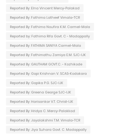
Reported By: Elna Vincent Mercy-Palakad
Reported By: Fathima Latheef Vimala-TCR
Reported By: Fathima Noufira K.M. Carmel-Mala
Reported by: Fathima Rifa Govt. C - Madappally
Reported By: FATHIMA SANIYA Carmel-Mala
Reported By: Fathimathu Zamiya E.M. SJC-IJK
Reported By: GAUTHAM GOVT.C. - Kozhikode
Reported By: Gopi Krishnan V. SCAS-Kodakara
Reported By: Gopika P.G. SJC-IJK
Reported By: Greena George SJC-IJK
Reported By: Harisankar V.T. Christ-IJK
Reported By: Hridya C. Mercy-Palakkad
Reported By: Jayalakshmi T.M. Vimala-TCR
Reported By: Jiya Suhara Govt. C. Madappally