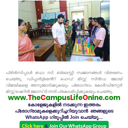
പ്രിൻസിപ്പാൾ ഡോ സി. ബ്ലെസ്സി സമ്മാനങ്ങൾ വിതരണം
ചെയ്തു. ഡിപ്പാർട്ട്മെൻ്റ് ഹെഡ് മിസ്സ് സിൻഡ ജോയ്
വിജയികളെ അനുമോദിക്കുകയും പ്രോഗ്രാം കോർഡിനേറ്റർ
മിസ്സ് ഷെറിൻ ജോസ് ടി നന്ദി പ്രകാശിപ്പിക്കുകയും ചെയ്തു.
www.
T
he
C
ampus
L
ife
O
nlne.com
കോളേജുകളിൽ നടക്കുന്ന ഇത്തരം
പ്രോഗ്രാമുകളെക്കുറിച്ചറിയുവാൻ ഞങ്ങളുടെ
WhatsApp ഗ്രൂപ്പിൽ Join ചെയ്യൂ....