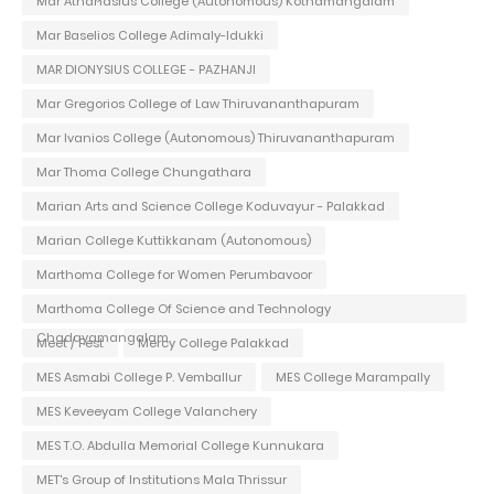
Mar Athanasius College (Autonomous) Kothamangalam
Mar Baselios College Adimaly-Idukki
MAR DIONYSIUS COLLEGE - PAZHANJI
Mar Gregorios College of Law Thiruvananthapuram
Mar Ivanios College (Autonomous) Thiruvananthapuram
Mar Thoma College Chungathara
Marian Arts and Science College Koduvayur - Palakkad
Marian College Kuttikkanam (Autonomous)
Marthoma College for Women Perumbavoor
Marthoma College Of Science and Technology
Chadayamangalam
Meet / Fest
Mercy College Palakkad
MES Asmabi College P. Vemballur
MES College Marampally
MES Keveeyam College Valanchery
MES T.O. Abdulla Memorial College Kunnukara
MET's Group of Institutions Mala Thrissur