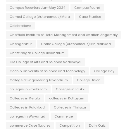
Campus Reporters Jun-May 2024
Campus Round
Carmel College (Autonomous) Mala
Case Studies
Celebrations
Cheffield Institute of Hotel Management and Aviation Angamaly
Chengannur
Christ College (Autonomous) Irinjalakuda
Christ Nagar College Trivandrum
CM College of Arts and Science Nadavayal
Cochin University of Science and Technology
College Day
College of Engineering Trivandrum
College Union
colleges in Ernakulam
Colleges in Idukki
Colleges in Kerala
colleges in Kottayam
Colleges in Palakkad
Colleges in Thrissur
colleges in Wayanad
Commerce
commerce Case Studies
Competition
Daily Quiz