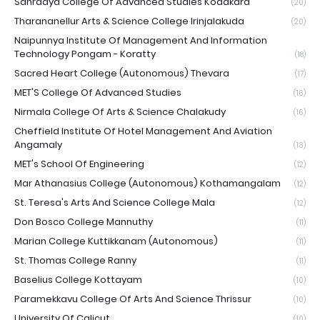
Sahrdaya College Of Advanced Studies Kodakara
(20)
Tharananellur Arts & Science College Irinjalakuda
(20)
Naipunnya Institute Of Management And Information
Technology Pongam - Koratty
(18)
Sacred Heart College (Autonomous) Thevara
(17)
MET'S College Of Advanced Studies
(16)
Nirmala College Of Arts & Science Chalakudy
(16)
Cheffield Institute Of Hotel Management And Aviation
Angamaly
(13)
MET's School Of Engineering
(12)
Mar Athanasius College (Autonomous) Kothamangalam
(12)
St. Teresa's Arts And Science College Mala
(12)
Don Bosco College Mannuthy
(11)
Marian College Kuttikkanam (Autonomous)
(11)
St. Thomas College Ranny
(11)
Baselius College Kottayam
(10)
Paramekkavu College Of Arts And Science Thrissur
(10)
University Of Calicut
(10)