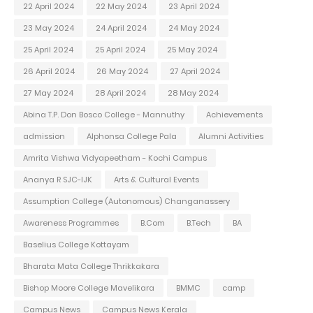
22 April 2024
22 May 2024
23 April 2024
23 May 2024
24 April 2024
24 May 2024
25 April 2024
25 April 2024
25 May 2024
26 April 2024
26 May 2024
27 April 2024
27 May 2024
28 April 2024
28 May 2024
Abina T.P. Don Bosco College - Mannuthy
Achievements
admission
Alphonsa College Pala
Alumni Activities
Amrita Vishwa Vidyapeetham - Kochi Campus
Ananya R SJC-IJK
Arts & Cultural Events
Assumption College (Autonomous) Changanassery
Awareness Programmes
B.Com
B.Tech
BA
Baselius College Kottayam
Bharata Mata College Thrikkakara
Bishop Moore College Mavelikara
BMMC
camp
Campus News
Campus News Kerala