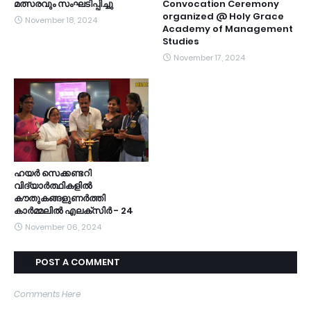
മത്സരവും സംഘടിപ്പിച്ചു
Convocation Ceremony
organized @ Holy Grace
November 18, 2024
Academy of Management
Studies
November 17, 2024
ഹയർ സെക്കണ്ടറി
വിദ്യാർത്ഥികളിൽ
കൗതുകങ്ങളുണർത്തി
കാർമ്മലിൽ എലക്സിർ - 24
November 06, 2024
POST A COMMENT
Comments Here