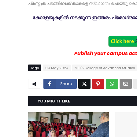
പ്രസ്തുത ചടങ്ങിലേക്ക് താങ്കളെ സ്വാഗതം ചെയ്തു കൊള
കോളേജുകളിൽ നടക്കുന്ന ഇത്തരം പ്രോഗ്രാമു
Publish your campus acti
Tags
09 May 2024
MET'S College of Advanced Studies
Share
YOU MIGHT LIKE