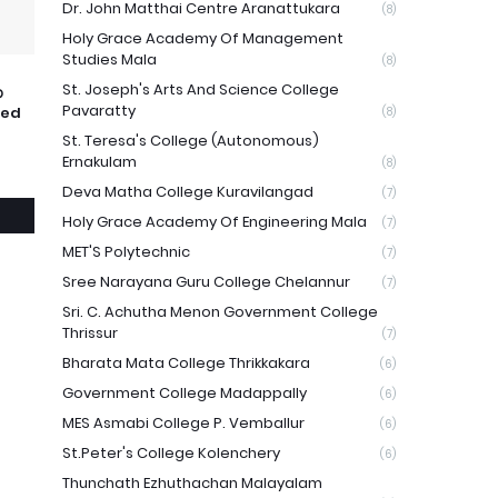
Dr. John Matthai Centre Aranattukara
(8)
Holy Grace Academy Of Management
Studies Mala
(8)
St. Joseph's Arts And Science College
ണ
Pavaratty
ced
(8)
St. Teresa's College (Autonomous)
Ernakulam
(8)
Deva Matha College Kuravilangad
(7)
Holy Grace Academy Of Engineering Mala
(7)
MET'S Polytechnic
(7)
Sree Narayana Guru College Chelannur
(7)
Sri. C. Achutha Menon Government College
Thrissur
(7)
Bharata Mata College Thrikkakara
(6)
Government College Madappally
(6)
MES Asmabi College P. Vemballur
(6)
St.Peter's College Kolenchery
(6)
Thunchath Ezhuthachan Malayalam