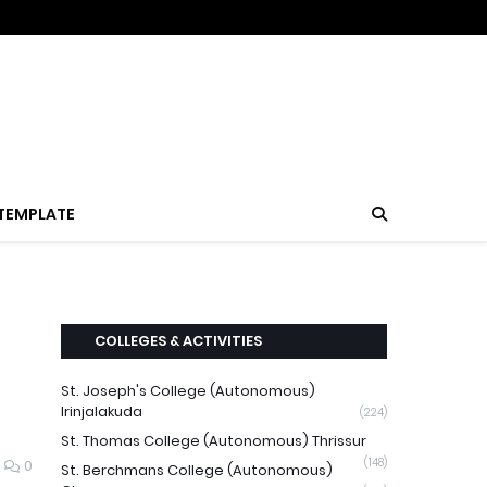
TEMPLATE
COLLEGES & ACTIVITIES
St. Joseph's College (Autonomous)
Irinjalakuda
(224)
St. Thomas College (Autonomous) Thrissur
(148)
0
St. Berchmans College (Autonomous)