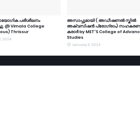
്രായോഗിക പരീശീലനം
അസാപ്പുമായി ( അഡീഷണൽ സ്കിൽ
്ചു. @ Vimala College
അക്വസിഷൻ പ്രോഗ്രാം) സഹകര
us) Thrissur
കരാർ by MET'S College of Advan
Studies
1, 2024
January 11, 2024