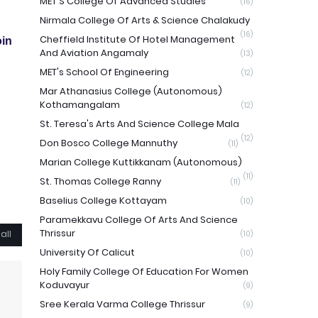
MET'S College Of Advanced Studies
(16)
Nirmala College Of Arts & Science Chalakudy
(16)
Cheffield Institute Of Hotel Management
in
And Aviation Angamaly
(13)
MET's School Of Engineering
(12)
Mar Athanasius College (Autonomous)
Kothamangalam
(12)
St. Teresa's Arts And Science College Mala
(12)
Don Bosco College Mannuthy
(11)
Marian College Kuttikkanam (Autonomous)
(11)
St. Thomas College Ranny
(11)
Baselius College Kottayam
(10)
Paramekkavu College Of Arts And Science
Thrissur
all
(10)
University Of Calicut
(10)
Holy Family College Of Education For Women
Koduvayur
(9)
Sree Kerala Varma College Thrissur
(9)