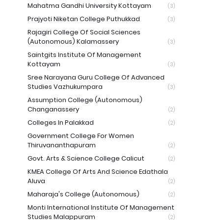
Mahatma Gandhi University Kottayam
(3)
Prajyoti Niketan College Puthukkad
(3)
Rajagiri College Of Social Sciences
(Autonomous) Kalamassery
(3)
Saintgits Institute Of Management
Kottayam
(3)
Sree Narayana Guru College Of Advanced
Studies Vazhukumpara
(3)
Assumption College (Autonomous)
Changanassery
(2)
Colleges In Palakkad
(2)
Government College For Women
Thiruvananthapuram
(2)
Govt. Arts & Science College Calicut
(2)
KMEA College Of Arts And Science Edathala
Aluva
(2)
Maharaja's College (Autonomous)
(2)
Monti International Institute Of Management
Studies Malappuram
(2)