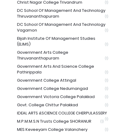
Christ Nagar College Trivandrum
(1)
DC School Of Management And Technology
Thiruvananthapuram
(1)
DC School Of Management And Technology
Vagamon
(1)
Elijah Institute Of Management Studies
(ELIMS)
(1)
Government Arts College
Thiruvananthapuram
(1)
Government Arts And Science College
Pathirippala
(1)
Government College Attingal
(1)
Government College Nedumangad
(1)
Government Victoria College Palakkad
(1)
Govt. College Chittur Palakkad
(1)
IDEAL ARTS &SCIENCE COLLEGE CHERPULASSERY
(1)
M.P.M.M.S.N Trusts College SHORANUR
(1)
MES Keveeyam College Valanchery
(1)