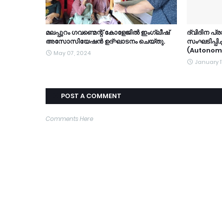
മലപ്പുറം ഗവണ്മെന്റ് കോളേജിൽ ഇംഗ്ലീഷ്
ദ്വിദിന പ
അസോസിയേഷൻ ഉദ്ഘാടനം ചെയ്തു.
സംഘടിപ്പിച
(Autonomo
May 07, 2024
January 1
POST A COMMENT
Comments Here