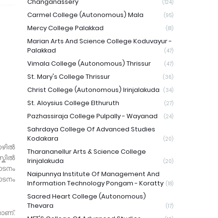
Changanassery
(124)
Carmel College (Autonomous) Mala
(95)
Mercy College Palakkad
(81)
Marian Arts And Science College Koduvayur -
Palakkad
(47)
Vimala College (Autonomous) Thrissur
(47)
St. Mary's College Thrissur
(36)
Christ College (Autonomous) Irinjalakuda
(34)
St. Aloysius College Elthuruth
(27)
Pazhassiraja College Pulpally - Wayanad
(24)
Sahrdaya College Of Advanced Studies
Kodakara
(20)
ൊഴിൽ
Tharananellur Arts & Science College
്കിൽ
Irinjalakuda
(20)
ാടനം
Naipunnya Institute Of Management And
ാടനം
Information Technology Pongam - Koratty
(18)
Sacred Heart College (Autonomous)
Thevara
(17)
ാണ്.