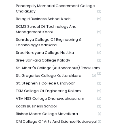
Panampilly Memorial Government College
Chalakudy
(2)
Rajagiri Business School Kochi
(2)
SCMS School Of Technology And
Management Kochi
(2)
Sahrdaya College Of Engineering &
Technology Kodakara
(2)
Sree Narayana College Nattika
(2)
Sree Sankara College Kalady
(2)
St. Albert's College (Autonomous) Ernakulam
(2)
St. Gregorios College Kottarakkara
(2)
St. Stephen's College Uzhavoor
(2)
TKM College Of Engineering Kollam
(2)
VTM NSS College Dhanuvachapuram
(2)
Kochi Business School
(2)
Bishop Moore College Mavelikara
(1)
CM College Of Arts And Science Nadavayal
(1)