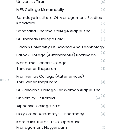
University Tirur
(6)
MES College Marampally
(5)
Sahrdaya Institute Of Management Studies
Kodakara
(5)
Sanatana Dharma College Alappuzha
(5)
St. Thomas College Palai
(5)
Cochin University Of Science And Technology
(4)
Farook College (Autonomous) Kozhikode
(4)
Mahatma Gandhi College
Thiruvananthapuram
(4)
Mar Ivanios College (Autonomous)
ost
Thiruvananthapuram
(4)
St. Joseph's College For Women Alappuzha
(4)
University Of Kerala
(4)
Alphonsa College Pala
(3)
Holy Grace Academy Of Pharmacy
(3)
Kerala Institute Of Co-Operative
Management Neyyardam
(3)