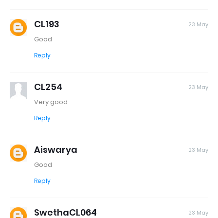
CL193
23 May
Good
Reply
CL254
23 May
Very good
Reply
Aiswarya
23 May
Good
Reply
SwethaCL064
23 May