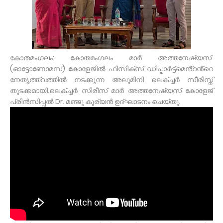
കോതമംഗലം: കോതമംഗലം മാർ അത്തനേഷ്യസ്
(ഓട്ടോണോമസ്) കോളേജിൽ ഫിസിക്സ് ഡിപ്പാർട്ട്മെൻ്റൻ്റെ
നേതൃത്ത്വത്തിൽ നടക്കുന്ന അലുമിനി ലെക്ച്ചർ സീരീസ്ന്
തുടക്കമായി.ലെക്ച്ചർ സീരീസ് മാർ അത്തനേഷ്യസ് കോളേജ്
പ്രിൻസിപ്പൽ Dr. മഞ്ജു കുര്യൻ ഉദ്ഘാടനം ചെയ്തു.