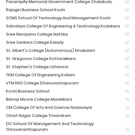
Panampilly Memorial Government College Chalakudy
(2)
Rajagiri Business School Kochi
(2)
SCMS School Of Technology And Management Kochi
(2)
Sahrdaya College Of Engineering & Technology Kodakara
(2)
Sree Narayana College Nattika
(2)
Sree Sankara College Kalady
(2)
St. Albert's College (Autonomous) Ernakulam
(2)
St. Gregorios College Kottarakkara
(2)
St. Stephen's College Uzhavoor
(2)
TKM College Of Engineering Kollam
(2)
VTM NSS College Dhanuvachapuram
(2)
Kochi Business School
(2)
Bishop Moore College Mavelikara
(1)
CM College Of Arts And Science Nadavayal
(1)
Christ Nagar College Trivandrum
(1)
DC School Of Management And Technology
Thiruvananthapuram
(1)