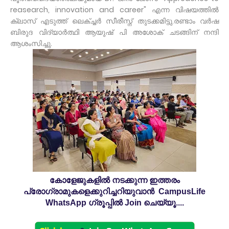
reasearch, innovation and career" എന്ന വിഷയത്തിൽ
ക്ലാസ് എടുത്ത് ലെക്ച്ചർ സീരീസ്ന് തുടക്കമിട്ടു.രണ്ടാം വർഷ
ബിരുദ വിദ്യാർത്ഥി ആയുഷ് പി അശോക് ചടങ്ങിന് നന്ദി
ആശംസിച്ചു.
കോളേജുകളിൽ നടക്കുന്ന ഇത്തരം
പ്രോഗ്രാമുകളെക്കുറിച്ചറിയുവാൻ CampusLife
WhatsApp ഗ്രൂപ്പിൽ Join ചെയ്യൂ....