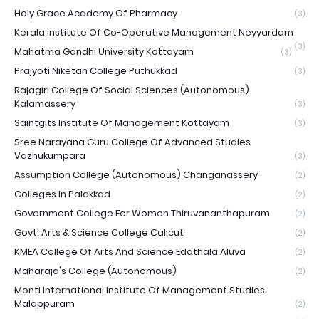
Holy Grace Academy Of Pharmacy
(3)
Kerala Institute Of Co-Operative Management Neyyardam
(3)
Mahatma Gandhi University Kottayam
(3)
Prajyoti Niketan College Puthukkad
(3)
Rajagiri College Of Social Sciences (Autonomous)
Kalamassery
(3)
Saintgits Institute Of Management Kottayam
(3)
Sree Narayana Guru College Of Advanced Studies
Vazhukumpara
(3)
Assumption College (Autonomous) Changanassery
(2)
Colleges In Palakkad
(2)
Government College For Women Thiruvananthapuram
(2)
Govt. Arts & Science College Calicut
(2)
KMEA College Of Arts And Science Edathala Aluva
(2)
Maharaja's College (Autonomous)
(2)
Monti International Institute Of Management Studies
Malappuram
(2)