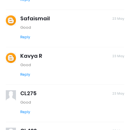
Safaismail
23 May
Good
Reply
Kavya R
23 May
Good
Reply
CL275
23 May
Good
Reply