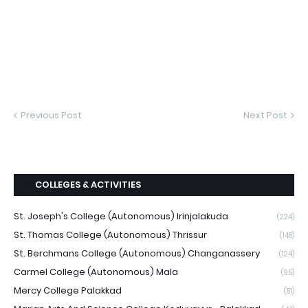
Previous Post
Next Post
COLLEGES & ACTIVITIES
St. Joseph's College (Autonomous) Irinjalakuda
(224)
St. Thomas College (Autonomous) Thrissur
(148)
St. Berchmans College (Autonomous) Changanassery
(124)
Carmel College (Autonomous) Mala
(95)
Mercy College Palakkad
(81)