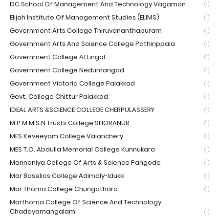
DC School Of Management And Technology Vagamon
(1)
Elijah Institute Of Management Studies (ELIMS)
(1)
Government Arts College Thiruvananthapuram
(1)
Government Arts And Science College Pathirippala
(1)
Government College Attingal
(1)
Government College Nedumangad
(1)
Government Victoria College Palakkad
(1)
Govt. College Chittur Palakkad
(1)
IDEAL ARTS &SCIENCE COLLEGE CHERPULASSERY
(1)
M.P.M.M.S.N Trusts College SHORANUR
(1)
MES Keveeyam College Valanchery
(1)
MES T.O. Abdulla Memorial College Kunnukara
(1)
Mannaniya College Of Arts & Science Pangode
(1)
Mar Baselios College Adimaly-Idukki
(1)
Mar Thoma College Chungathara
(1)
Marthoma College Of Science And Technology
Chadayamangalam
(1)