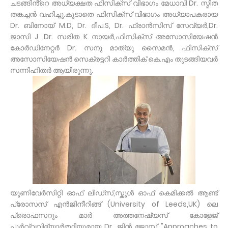
ചടങ്ങിൻ്റെ അധ്യക്ഷത ഫിസിക്സ് വിഭാഗം മേധാവി Dr. സ്മിത
തങ്കച്ചൻ വഹിച്ചു.കൂടാതെ ഫിസിക്സ് വിഭാഗം അധ്യാപകരായ
Dr. ബിനോയ് M.D, Dr. ദീപ.S, Dr. ഫ്രാൻസിസ് സേവ്യർ,Dr.
ജാസി J ,Dr. സരിത K നായർ,ഫിസിക്സ് അസോസിയേഷൻ
കോർഡിനേറ്റർ Dr. സനു മാത്യു സൈമൻ, ഫിസിക്സ്
അസോസിയേഷൻ സെക്രട്ടറി കാർത്തിക് കെ.എം തുടങ്ങിയവർ
സന്നിഹിതർ ആയിരുന്നു.
യൂണിവേർസിറ്റി ഓഫ് ലീഡ്സ്,സ്കൂൾ ഓഫ് കെമിക്കൽ ആണ്ട്
പ്രോസസ് എൻജിനീറിങ്ങ് (University of Leeds,UK) ലെ
പ്രൊഫസറും മാർ അത്തനേഷ്യസ് കോളേജ്
പൂർവ്വവിദ്യാർത്ഥിയുമായ Dr. ജിൻ ജോസ് "Approaches to