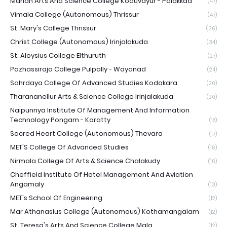
Marian Arts And Science College Koduvayur - Palakkad
(47)
Vimala College (Autonomous) Thrissur
(47)
St. Mary's College Thrissur
(36)
Christ College (Autonomous) Irinjalakuda
(34)
St. Aloysius College Elthuruth
(27)
Pazhassiraja College Pulpally - Wayanad
(24)
Sahrdaya College Of Advanced Studies Kodakara
(20)
Tharananellur Arts & Science College Irinjalakuda
(20)
Naipunnya Institute Of Management And Information
Technology Pongam - Koratty
(18)
Sacred Heart College (Autonomous) Thevara
(17)
MET'S College Of Advanced Studies
(16)
Nirmala College Of Arts & Science Chalakudy
(16)
Cheffield Institute Of Hotel Management And Aviation
Angamaly
(13)
MET's School Of Engineering
(12)
Mar Athanasius College (Autonomous) Kothamangalam
(12)
St. Teresa's Arts And Science College Mala
(12)