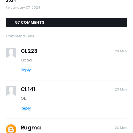
2024
January 07, 2024
57 COMMENTS
Comments Here
CL223
23 May
Good
Reply
CL141
23 May
Ok.
Reply
Rugma
23 May