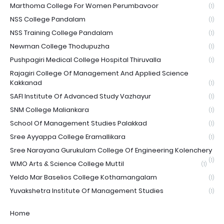
Marthoma College For Women Perumbavoor
(1)
NSS College Pandalam
(1)
NSS Training College Pandalam
(1)
Newman College Thodupuzha
(1)
Pushpagiri Medical College Hospital Thiruvalla
(1)
Rajagiri College Of Management And Applied Science
Kakkanad
(1)
SAFI Institute Of Advanced Study Vazhayur
(1)
SNM College Maliankara
(1)
School Of Management Studies Palakkad
(1)
Sree Ayyappa College Eramallikara
(1)
Sree Narayana Gurukulam College Of Engineering Kolenchery
(1)
WMO Arts & Science College Muttil
(1)
Yeldo Mar Baselios College Kothamangalam
(1)
Yuvakshetra Institute Of Management Studies
(1)
Home