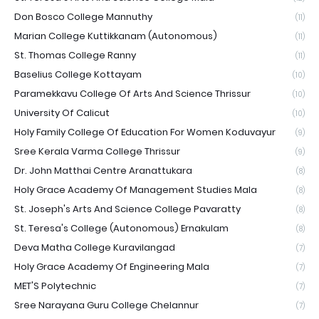
Don Bosco College Mannuthy
(11)
Marian College Kuttikkanam (Autonomous)
(11)
St. Thomas College Ranny
(11)
Baselius College Kottayam
(10)
Paramekkavu College Of Arts And Science Thrissur
(10)
University Of Calicut
(10)
Holy Family College Of Education For Women Koduvayur
(9)
Sree Kerala Varma College Thrissur
(9)
Dr. John Matthai Centre Aranattukara
(8)
Holy Grace Academy Of Management Studies Mala
(8)
St. Joseph's Arts And Science College Pavaratty
(8)
St. Teresa's College (Autonomous) Ernakulam
(8)
Deva Matha College Kuravilangad
(7)
Holy Grace Academy Of Engineering Mala
(7)
MET'S Polytechnic
(7)
Sree Narayana Guru College Chelannur
(7)