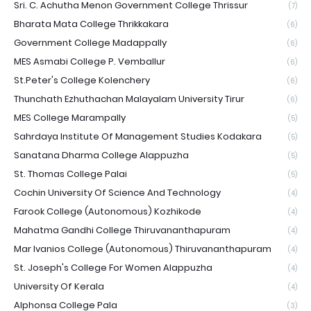
Sri. C. Achutha Menon Government College Thrissur
(7)
Bharata Mata College Thrikkakara
(6)
Government College Madappally
(6)
MES Asmabi College P. Vemballur
(6)
St.Peter's College Kolenchery
(6)
Thunchath Ezhuthachan Malayalam University Tirur
(6)
MES College Marampally
(5)
Sahrdaya Institute Of Management Studies Kodakara
(5)
Sanatana Dharma College Alappuzha
(5)
St. Thomas College Palai
(5)
Cochin University Of Science And Technology
(4)
Farook College (Autonomous) Kozhikode
(4)
Mahatma Gandhi College Thiruvananthapuram
(4)
Mar Ivanios College (Autonomous) Thiruvananthapuram
(4)
St. Joseph's College For Women Alappuzha
(4)
University Of Kerala
(4)
Alphonsa College Pala
(3)