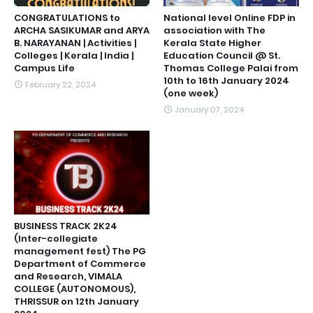
CONGRATULATIONS to
National level Online FDP in
ARCHA SASIKUMAR and ARYA
association with The
B. NARAYANAN | Activities |
Kerala State Higher
Colleges | Kerala | India |
Education Council @ St.
Campus Life
Thomas College Palai from
10th to 16th January 2024
February 22, 2024
(one week)
January 07, 2024
BUSINESS TRACK 2K24
(Inter-collegiate
management fest) The PG
Department of Commerce
and Research, VIMALA
COLLEGE (AUTONOMOUS),
THRISSUR on 12th January