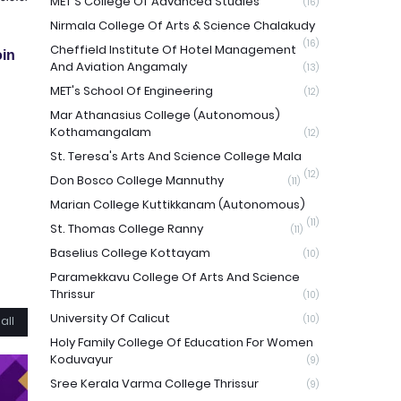
MET'S College Of Advanced Studies
(16)
Nirmala College Of Arts & Science Chalakudy
(16)
Cheffield Institute Of Hotel Management
in
And Aviation Angamaly
(13)
MET's School Of Engineering
(12)
Mar Athanasius College (Autonomous)
Kothamangalam
(12)
St. Teresa's Arts And Science College Mala
(12)
Don Bosco College Mannuthy
(11)
Marian College Kuttikkanam (Autonomous)
(11)
St. Thomas College Ranny
(11)
Baselius College Kottayam
(10)
Paramekkavu College Of Arts And Science
Thrissur
(10)
University Of Calicut
(10)
all
Holy Family College Of Education For Women
Koduvayur
(9)
Sree Kerala Varma College Thrissur
(9)