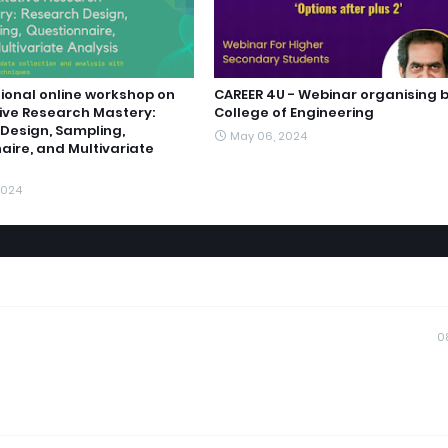
ional online workshop on
CAREER 4U - Webinar organising b
ive Research Mastery:
College of Engineering
Design, Sampling,
May 06, 2024
aire, and Multivariate
2024
0