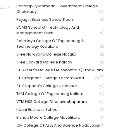
Panampilly Memorial Government College
ost
Chalakudy
(2)
Rajagiri Business School Kochi
(2)
SCMS School Of Technology And
Management Kochi
(2)
Sahrdaya College Of Engineering &
Technology Kodakara
(2)
Sree Narayana College Nattika
(2)
Sree Sankara College Kalady
(2)
St. Albert's College (Autonomous) Ernakulam
(2)
St. Gregorios College Kottarakkara
(2)
St. Stephen's College Uzhavoor
(2)
TKM College Of Engineering Kollam
(2)
VTM NSS College Dhanuvachapuram
(2)
Kochi Business School
(2)
Bishop Moore College Mavelikara
(1)
CM College Of Arts And Science Nadavayal
(1)