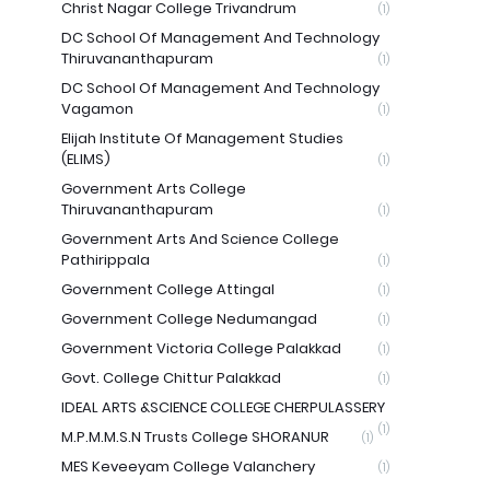
Christ Nagar College Trivandrum
(1)
DC School Of Management And Technology
Thiruvananthapuram
(1)
DC School Of Management And Technology
Vagamon
(1)
Elijah Institute Of Management Studies
(ELIMS)
(1)
Government Arts College
Thiruvananthapuram
(1)
Government Arts And Science College
Pathirippala
(1)
Government College Attingal
(1)
Government College Nedumangad
(1)
Government Victoria College Palakkad
(1)
Govt. College Chittur Palakkad
(1)
IDEAL ARTS &SCIENCE COLLEGE CHERPULASSERY
(1)
M.P.M.M.S.N Trusts College SHORANUR
(1)
MES Keveeyam College Valanchery
(1)