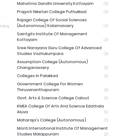
Mahatma Gandhi University Kottayam
(3)
Prajyoti Niketan College Puthukkad
(3)
Rajagiri College Of Social Sciences
(Autonomous) Kalamassery
8 May
(3)
Saintgits Institute Of Management
Kottayam
(3)
Sree Narayana Guru College Of Advanced
Studies Vazhukumpara
(3)
Assumption College (Autonomous)
Changanassery
(2)
Colleges In Palakkad
(2)
Government College For Women
Thiruvananthapuram
(2)
Govt. Arts & Science College Calicut
(2)
KMEA College Of Arts And Science Edathala
Aluva
(2)
Maharaja's College (Autonomous)
(2)
Monti International Institute Of Management
Studies Malappuram
(2)