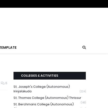
TEMPLATE
COLLEGES & ACTIVITIES
6
St. Joseph's College (Autonomous)
Irinjalakuda
(224)
St. Thomas College (Autonomous) Thrissur
(148)
St. Berchmans College (Autonomous)