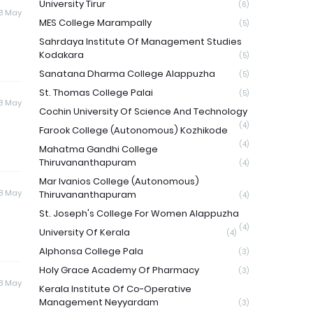
University Tirur
(6)
8 May
MES College Marampally
(5)
Sahrdaya Institute Of Management Studies
Kodakara
(5)
Sanatana Dharma College Alappuzha
(5)
St. Thomas College Palai
(5)
8 May
Cochin University Of Science And Technology
(4)
Farook College (Autonomous) Kozhikode
(4)
Mahatma Gandhi College
Thiruvananthapuram
(4)
Mar Ivanios College (Autonomous)
8 May
Thiruvananthapuram
(4)
St. Joseph's College For Women Alappuzha
(4)
University Of Kerala
(4)
Alphonsa College Pala
(3)
Holy Grace Academy Of Pharmacy
(3)
8 May
Kerala Institute Of Co-Operative
Management Neyyardam
(3)