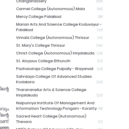
Changanassery
(124)
Carmel College (Autonomous) Mala
(95)
Mercy College Palakkad
(81)
Marian Arts And Science College Koduvayur -
Palakkad
(47)
Vimala College (Autonomous) Thrissur
(47)
St. Mary's College Thrissur
(36)
Christ College (Autonomous) Irinjalakuda
(34)
St. Aloysius College Elthuruth
(27)
Pazhassiraja College Pulpally - Wayanad
(24)
Sahrdaya College Of Advanced Studies
Kodakara
(20)
്റെ
Tharananellur Arts & Science College
Irinjalakuda
(20)
Naipunnya Institute Of Management And
വും
Information Technology Pongam - Koratty
(18)
ന്റെ
Sacred Heart College (Autonomous)
ാണ്.
Thevara
(17)
ഞ്ഞ