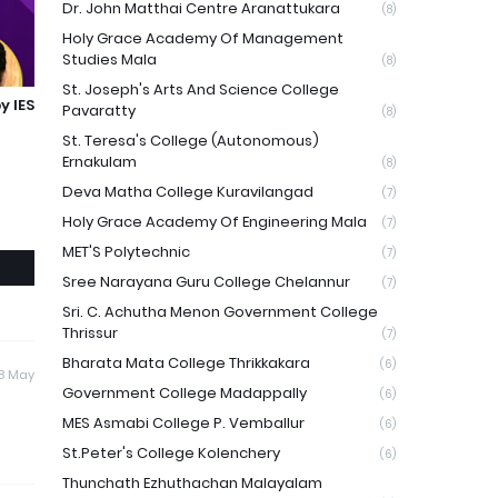
Dr. John Matthai Centre Aranattukara
(8)
Holy Grace Academy Of Management
Studies Mala
(8)
St. Joseph's Arts And Science College
y IES
Pavaratty
(8)
St. Teresa's College (Autonomous)
Ernakulam
(8)
Deva Matha College Kuravilangad
(7)
Holy Grace Academy Of Engineering Mala
(7)
MET'S Polytechnic
(7)
Sree Narayana Guru College Chelannur
(7)
Sri. C. Achutha Menon Government College
Thrissur
(7)
Bharata Mata College Thrikkakara
(6)
8 May
Government College Madappally
(6)
MES Asmabi College P. Vemballur
(6)
St.Peter's College Kolenchery
(6)
Thunchath Ezhuthachan Malayalam