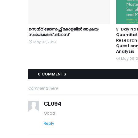
സെൻ്റ് ജോസഫ്സ് കോളജിൽ അക്ഷയ
3-Day Nat
സംരംഭകർക്ക് ക്ലാസ്
Quantitat
Research 
May 07, 2024
Questionn
Analysis
May 06, 
6 COMMENTS
Comments Here
CL094
Good
Reply