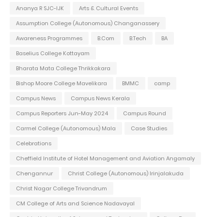
Ananya R SJC-IJK
Arts & Cultural Events
Assumption College (Autonomous) Changanassery
Awareness Programmes
B.Com
B.Tech
BA
Baselius College Kottayam
Bharata Mata College Thrikkakara
Bishop Moore College Mavelikara
BMMC
camp
Campus News
Campus News Kerala
Campus Reporters Jun-May 2024
Campus Round
Carmel College (Autonomous) Mala
Case Studies
Celebrations
Cheffield Institute of Hotel Management and Aviation Angamaly
Chengannur
Christ College (Autonomous) Irinjalakuda
Christ Nagar College Trivandrum
CM College of Arts and Science Nadavayal