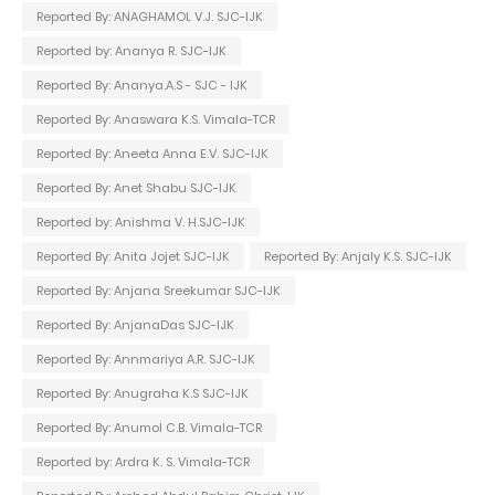
Reported By: ANAGHAMOL V.J. SJC-IJK
Reported by: Ananya R. SJC-IJK
Reported By: Ananya.A.S - SJC - IJK
Reported By: Anaswara K.S. Vimala-TCR
Reported By: Aneeta Anna E.V. SJC-IJK
Reported By: Anet Shabu SJC-IJK
Reported by: Anishma V. H.SJC-IJK
Reported By: Anita Jojet SJC-IJK
Reported By: Anjaly K.S. SJC-IJK
Reported By: Anjana Sreekumar SJC-IJK
Reported By: AnjanaDas SJC-IJK
Reported By: Annmariya A.R. SJC-IJK
Reported By: Anugraha K.S SJC-IJK
Reported By: Anumol C.B. Vimala-TCR
Reported by: Ardra K. S. Vimala-TCR