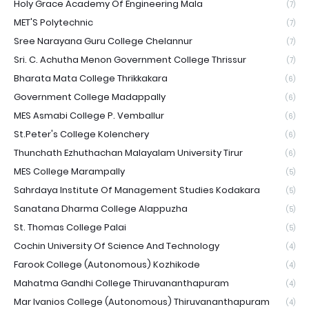
Holy Grace Academy Of Engineering Mala
(7)
MET'S Polytechnic
(7)
Sree Narayana Guru College Chelannur
(7)
Sri. C. Achutha Menon Government College Thrissur
(7)
Bharata Mata College Thrikkakara
(6)
Government College Madappally
(6)
MES Asmabi College P. Vemballur
(6)
St.Peter's College Kolenchery
(6)
Thunchath Ezhuthachan Malayalam University Tirur
(6)
MES College Marampally
(5)
Sahrdaya Institute Of Management Studies Kodakara
(5)
Sanatana Dharma College Alappuzha
(5)
St. Thomas College Palai
(5)
Cochin University Of Science And Technology
(4)
Farook College (Autonomous) Kozhikode
(4)
Mahatma Gandhi College Thiruvananthapuram
(4)
Mar Ivanios College (Autonomous) Thiruvananthapuram
(4)