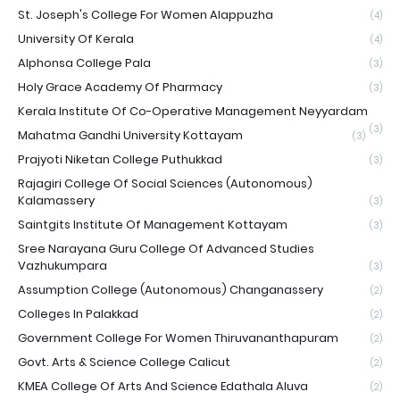
St. Joseph's College For Women Alappuzha
(4)
University Of Kerala
(4)
Alphonsa College Pala
(3)
Holy Grace Academy Of Pharmacy
(3)
Kerala Institute Of Co-Operative Management Neyyardam
(3)
Mahatma Gandhi University Kottayam
(3)
Prajyoti Niketan College Puthukkad
(3)
Rajagiri College Of Social Sciences (Autonomous)
Kalamassery
(3)
Saintgits Institute Of Management Kottayam
(3)
Sree Narayana Guru College Of Advanced Studies
Vazhukumpara
(3)
Assumption College (Autonomous) Changanassery
(2)
Colleges In Palakkad
(2)
Government College For Women Thiruvananthapuram
(2)
Govt. Arts & Science College Calicut
(2)
KMEA College Of Arts And Science Edathala Aluva
(2)