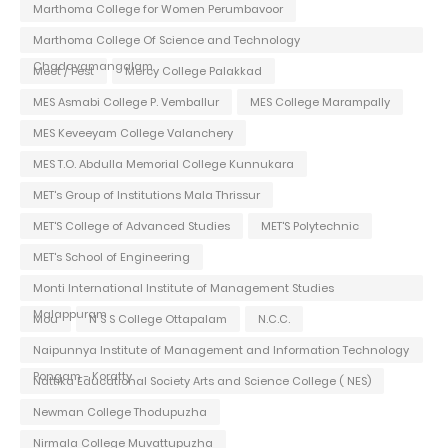
Marthoma College for Women Perumbavoor
Marthoma College Of Science and Technology
Chadayamangalam
Meet / Fest
Mercy College Palakkad
MES Asmabi College P. Vemballur
MES College Marampally
MES Keveeyam College Valanchery
MES T.O. Abdulla Memorial College Kunnukara
MET's Group of Institutions Mala Thrissur
MET'S College of Advanced Studies
MET'S Polytechnic
MET's School of Engineering
Monti International Institute of Management Studies
Malappuram
Mou
N S S College Ottapalam
N.C.C.
Naipunnya Institute of Management and Information Technology
Pongam - Koratty
Nattika Educational Society Arts and Science College ( NES)
Newman College Thodupuzha
Nirmala College Muvattupuzha