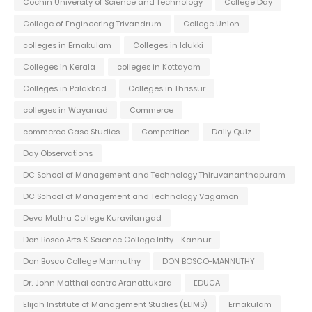
Cochin University of Science and Technology
College Day
College of Engineering Trivandrum
College Union
colleges in Ernakulam
Colleges in Idukki
Colleges in Kerala
colleges in Kottayam
Colleges in Palakkad
Colleges in Thrissur
colleges in Wayanad
Commerce
commerce Case Studies
Competition
Daily Quiz
Day Observations
DC School of Management and Technology Thiruvananthapuram
DC School of Management and Technology Vagamon
Deva Matha College Kuravilangad
Don Bosco Arts & Science College Iritty - Kannur
Don Bosco College Mannuthy
DON BOSCO-MANNUTHY
Dr. John Matthai centre Aranattukara
EDUCA
Elijah Institute of Management Studies (ELIMS)
Ernakulam