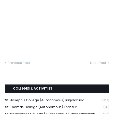
Previous Post
Next Post
COLLEGES & ACTIVITIES
St. Joseph's College (Autonomous) Irinjalakuda
(224)
St. Thomas College (Autonomous) Thrissur
(148)
St. Berchmans College (Autonomous) Changanassery