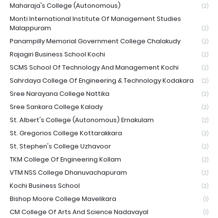
Maharaja's College (Autonomous)
(2)
Monti International Institute Of Management Studies
Malappuram
(2)
Panampilly Memorial Government College Chalakudy
(2)
Rajagiri Business School Kochi
(2)
SCMS School Of Technology And Management Kochi
(2)
Sahrdaya College Of Engineering & Technology Kodakara
(2)
Sree Narayana College Nattika
(2)
Sree Sankara College Kalady
(2)
St. Albert's College (Autonomous) Ernakulam
(2)
St. Gregorios College Kottarakkara
(2)
St. Stephen's College Uzhavoor
(2)
TKM College Of Engineering Kollam
(2)
VTM NSS College Dhanuvachapuram
(2)
Kochi Business School
(2)
Bishop Moore College Mavelikara
(1)
CM College Of Arts And Science Nadavayal
(1)