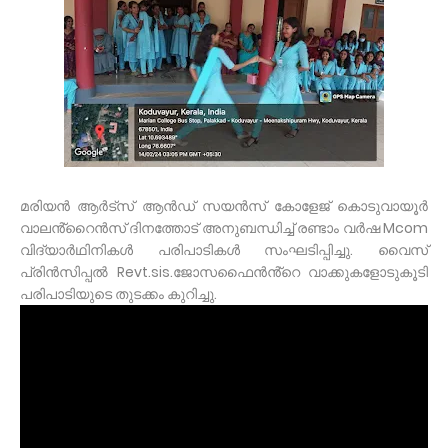
മരിയൻ ആർട്സ് ആൻഡ് സയൻസ് കോളേജ് കൊടുവായൂർ
വാലൻ്റൈൻസ് ദിനത്തോട് അനുബന്ധിച്ച് രണ്ടാം വർഷ Mcom
വിദ്യാർഥിനികൾ പരിപാടികൾ സംഘടിപ്പിച്ചു. വൈസ്
പ്രിൻസിപ്പൽ Revt.sis.ജോസഫൈൻൻ്റെ വാക്കുകളോടുകൂടി
പരിപാടിയുടെ തുടക്കം കുറിച്ചു.