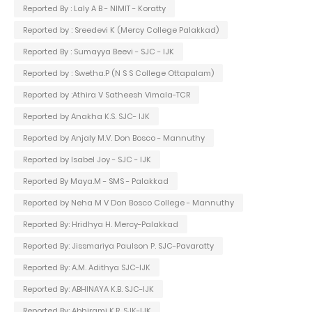
Reported By : Laly A B - NIMIT - Koratty
Reported by : Sreedevi K (Mercy College Palakkad)
Reported By : Sumayya Beevi - SJC - IJK
Reported by : Swetha.P (N S S College Ottapalam)
Reported by :Athira V Satheesh Vimala-TCR
Reported by Anakha K.S. SJC- IJK
Reported by Anjaly M.V. Don Bosco - Mannuthy
Reported by Isabel Joy - SJC - IJK
Reported By Maya.M - SMS - Palakkad
Reported by Neha M V Don Bosco College - Mannuthy
Reported By: Hridhya H. Mercy-Palakkad
Reported By: Jissmariya Paulson P. SJC-Pavaratty
Reported By: A.M. Adithya SJC-IJK
Reported By: ABHINAYA K.B. SJC-IJK
Reported By: Abhirami K.R. SJK-IJK