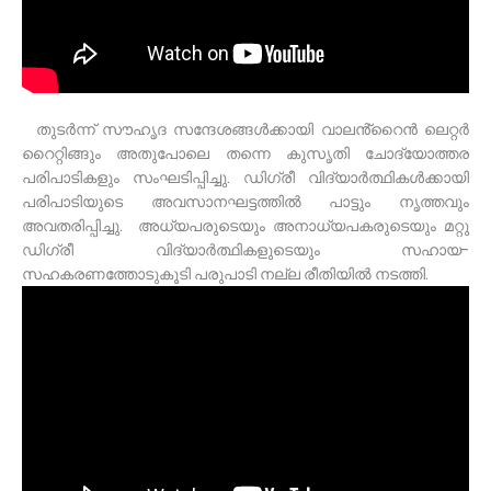
തുടർന്ന് സൗഹൃദ സന്ദേശങ്ങൾക്കായി വാലൻ്റൈൻ ലെറ്റർ
റൈറ്റിങ്ങും അതുപോലെ തന്നെ കുസൃതി ചോദ്യോത്തര
പരിപാടികളും സംഘടിപ്പിച്ചു. ഡിഗ്രീ വിദ്യാർത്ഥികൾക്കായി
പരിപാടിയുടെ അവസാനഘട്ടത്തിൽ പാട്ടും നൃത്തവും
അവതരിപ്പിച്ചു. അധ്യപരുടെയും അനാധ്യപകരുടെയും മറ്റു
ഡിഗ്രീ വിദ്യാർത്ഥികളുടെയും സഹായ-
സഹകരണത്തോടുകൂടി പരുപാടി നല്ല രീതിയിൽ നടത്തി.