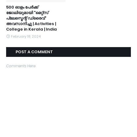
500 ഓളം പേർക്ക്
ജോലിയുമായി "മെറ്റ്സ്
പ്ലേസ്മെന്റ് ഡ്രൈവ്"
അവസാനിച്ചു | Activities |
College in Kerala | India
February 18, 2024
POST A COMMENT
Comments Here