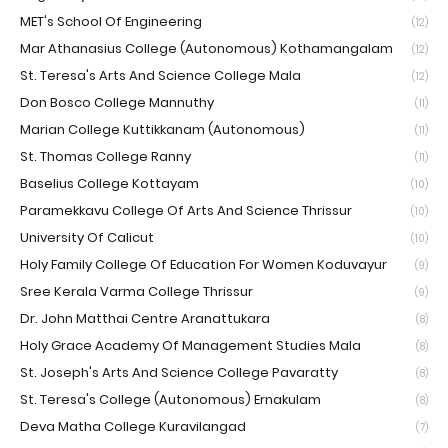
MET's School Of Engineering
(12)
Mar Athanasius College (Autonomous) Kothamangalam
(12)
St. Teresa's Arts And Science College Mala
(12)
Don Bosco College Mannuthy
(11)
Marian College Kuttikkanam (Autonomous)
(11)
St. Thomas College Ranny
(11)
Baselius College Kottayam
(10)
Paramekkavu College Of Arts And Science Thrissur
(10)
University Of Calicut
(10)
Holy Family College Of Education For Women Koduvayur
(9)
Sree Kerala Varma College Thrissur
(9)
Dr. John Matthai Centre Aranattukara
(8)
Holy Grace Academy Of Management Studies Mala
(8)
St. Joseph's Arts And Science College Pavaratty
(8)
St. Teresa's College (Autonomous) Ernakulam
(8)
Deva Matha College Kuravilangad
(7)