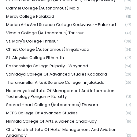
(124)
Carmel College (Autonomous) Mala
(95)
Mercy College Palakkad
(81)
Marian Arts And Science College Koduvayur - Palakkad
(47)
Vimala College (Autonomous) Thrissur
(47)
St. Mary's College Thrissur
(36)
Christ College (Autonomous) Irinjalakuda
(34)
St. Aloysius College Elthuruth
(27)
Pazhassiraja College Pulpally - Wayanad
(24)
Sahrdaya College Of Advanced Studies Kodakara
(20)
Tharananellur Arts & Science College Irinjalakuda
(20)
Naipunnya Institute Of Management And Information
Technology Pongam - Koratty
(18)
Sacred Heart College (Autonomous) Thevara
(17)
MET'S College Of Advanced Studies
(16)
Nirmala College Of Arts & Science Chalakudy
(16)
Cheffield Institute Of Hotel Management And Aviation
Angamaly
(13)