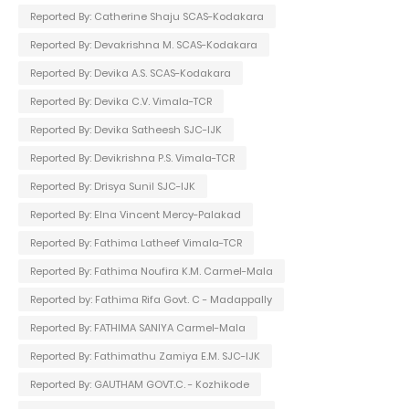
Reported By: Catherine Shaju SCAS-Kodakara
Reported By: Devakrishna M. SCAS-Kodakara
Reported By: Devika A.S. SCAS-Kodakara
Reported By: Devika C.V. Vimala-TCR
Reported By: Devika Satheesh SJC-IJK
Reported By: Devikrishna P.S. Vimala-TCR
Reported By: Drisya Sunil SJC-IJK
Reported By: Elna Vincent Mercy-Palakad
Reported By: Fathima Latheef Vimala-TCR
Reported By: Fathima Noufira K.M. Carmel-Mala
Reported by: Fathima Rifa Govt. C - Madappally
Reported By: FATHIMA SANIYA Carmel-Mala
Reported By: Fathimathu Zamiya E.M. SJC-IJK
Reported By: GAUTHAM GOVT.C. - Kozhikode