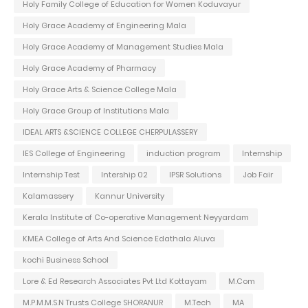
Holy Family College of Education for Women Koduvayur
Holy Grace Academy of Engineering Mala
Holy Grace Academy of Management Studies Mala
Holy Grace Academy of Pharmacy
Holy Grace Arts & Science College Mala
Holy Grace Group of Institutions Mala
IDEAL ARTS &SCIENCE COLLEGE CHERPULASSERY
IES College of Engineering
induction program
Internship
Internship Test
Intership 02
IPSR Solutions
Job Fair
Kalamassery
Kannur University
Kerala Institute of Co-operative Management Neyyardam
KMEA College of Arts And Science Edathala Aluva
kochi Business School
Lore & Ed Research Associates Pvt Ltd Kottayam
M.Com
M.P.M.M.S.N Trusts College SHORANUR
M.Tech
MA