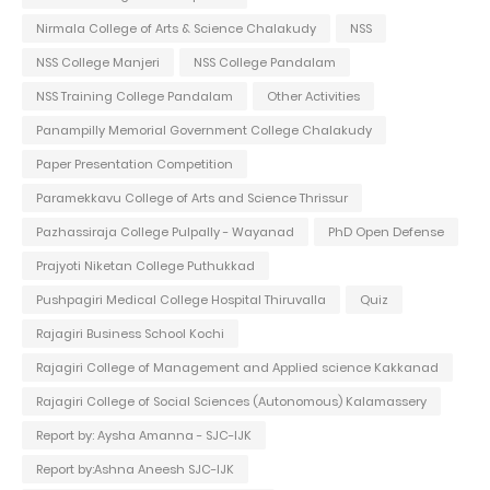
Nirmala College of Arts & Science Chalakudy
NSS
NSS College Manjeri
NSS College Pandalam
NSS Training College Pandalam
Other Activities
Panampilly Memorial Government College Chalakudy
Paper Presentation Competition
Paramekkavu College of Arts and Science Thrissur
Pazhassiraja College Pulpally - Wayanad
PhD Open Defense
Prajyoti Niketan College Puthukkad
Pushpagiri Medical College Hospital Thiruvalla
Quiz
Rajagiri Business School Kochi
Rajagiri College of Management and Applied science Kakkanad
Rajagiri College of Social Sciences (Autonomous) Kalamassery
Report by: Aysha Amanna - SJC-IJK
Report by:Ashna Aneesh SJC-IJK