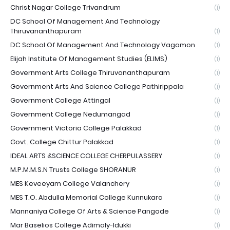
Christ Nagar College Trivandrum
(1)
DC School Of Management And Technology
Thiruvananthapuram
(1)
DC School Of Management And Technology Vagamon
(1)
Elijah Institute Of Management Studies (ELIMS)
(1)
Government Arts College Thiruvananthapuram
(1)
Government Arts And Science College Pathirippala
(1)
Government College Attingal
(1)
Government College Nedumangad
(1)
Government Victoria College Palakkad
(1)
Govt. College Chittur Palakkad
(1)
IDEAL ARTS &SCIENCE COLLEGE CHERPULASSERY
(1)
M.P.M.M.S.N Trusts College SHORANUR
(1)
MES Keveeyam College Valanchery
(1)
MES T.O. Abdulla Memorial College Kunnukara
(1)
Mannaniya College Of Arts & Science Pangode
(1)
Mar Baselios College Adimaly-Idukki
(1)