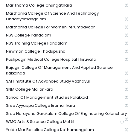
Mar Thoma College Chungathara
(1)
Marthoma College Of Science And Technology
Chadayamangalam
(1)
Marthoma College For Women Perumbavoor
(1)
NSS College Pandalam
(1)
NSS Training College Pandalam
(1)
Newman College Thodupuzha
(1)
Pushpagiri Medical College Hospital Thiruvalla
(1)
Rajagiri College Of Management And Applied Science
Kakkanad
(1)
SAFI Institute Of Advanced Study Vazhayur
(1)
SNM College Maliankara
(1)
School Of Management Studies Palakkad
(1)
Sree Ayyappa College Eramallikara
(1)
Sree Narayana Gurukulam College Of Engineering Kolenchery
(1)
WMO Arts & Science College Muttil
(1)
Yeldo Mar Baselios College Kothamangalam
(1)