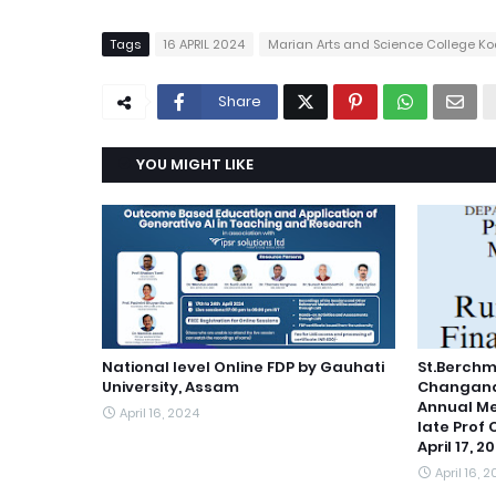
Tags
16 APRIL 2024
Marian Arts and Science College K
Share
YOU MIGHT LIKE
National level Online FDP by Gauhati
St.Berchm
University, Assam
Changanas
Annual Me
April 16, 2024
late Prof
April 17, 
April 16, 