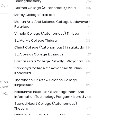
Changanassery
(124)
0
Carmel College (Autonomous) Mala
(95)
Mercy College Palakkad
(81)
Marian Arts And Science College Koduvayur -
Palakkad
(47)
Vimala College (Autonomous) Thrissur
(47)
St. Mary's College Thrissur
(36)
Christ College (Autonomous) Irinjalakuda
(34)
St. Aloysius College Elthuruth
(27)
Pazhassiraja College Pulpally - Wayanad
(24)
Sahrdaya College Of Advanced Studies
Kodakara
(20)
Tharananellur Arts & Science College
്നാം
Irinjalakuda
(20)
റേഷൻ
Naipunnya Institute Of Management And
ി.എ,
Information Technology Pongam - Koratty
(18)
Sacred Heart College (Autonomous)
Thevara
(17)