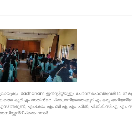
 Sadhanam ഇൻസ്റ്റിറ്റ്യൂട്ടും ചേർന്ന് ഫെബ്രുവരി 14 ന് മൂന
ത്തെ കുറിച്ചും അതിൻ്റെ പ്രാധാന്യത്തെക്കുറിച്ചും ഒരു ഓറിയൻ്
 എസ്.അരുൺ, എം.കോം, എം ബി എ, എം. ഫിൽ, പി.ജി.ടി.സി.എ, എം. സ
അസിസ്റ്റൻ്റ് പ്രൊഫസർ