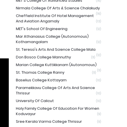
MET'S College Of Advanced Studies
(16)
Nirmala College Of Arts & Science Chalakudy
(16)
Cheffield Institute Of Hotel Management
And Aviation Angamaly
(13)
MET's School Of Engineering
(12)
Mar Athanasius College (Autonomous)
Kothamangalam
(12)
St. Teresa's Arts And Science College Mala
(12)
Don Bosco College Mannuthy
(11)
Marian College Kuttikkanam (Autonomous)
(11)
St. Thomas College Ranny
(11)
Baselius College Kottayam
(10)
Paramekkavu College Of Arts And Science
Thrissur
(10)
University Of Calicut
(10)
Holy Family College Of Education For Women
Koduvayur
(9)
Sree Kerala Varma College Thrissur
(9)