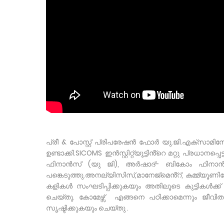
പ്രീ & പോസ്റ്റ് പ്രിപരേഷൻ ഫോർ യു.ജി.എക്സാമി
ഉണ്ടാക്കി.SICOMS ഇൻസ്റ്റിറ്റ്യൂട്ടിൻ്റെ മറ്റു പ്
ഫിനാൻസ് (യു ജി), അർഷാദ്- ബികോം ഫിനാൻസ
പങ്കെടുത്തു.അനല്യിസിസ്,മാനേജ്മെൻ്റ്, കമ്മ്
കളികൾ സംഘടിപ്പിക്കുകയും അതിലൂടെ കുട്ടികൾക്ക്
ചെയ്തു. കോമേഴ്സ് എങ്ങനെ പഠിക്കാമെന്നും ജീവ
സൃഷ്ടിക്കുകയും ചെയ്തു .