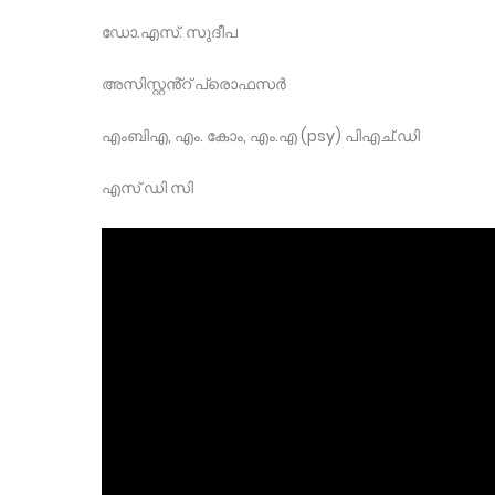
ഡോ.എസ്. സുദീപ
അസിസ്റ്റൻ്റ് പ്രൊഫസർ
എംബിഎ, എം. കോം, എം.എ (psy) പിഎച്.ഡി
എസ് ഡി സി