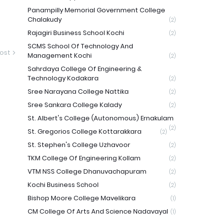
Panampilly Memorial Government College
Chalakudy
(2)
Rajagiri Business School Kochi
(2)
SCMS School Of Technology And
ost
Management Kochi
(2)
Sahrdaya College Of Engineering &
Technology Kodakara
(2)
Sree Narayana College Nattika
(2)
Sree Sankara College Kalady
(2)
St. Albert's College (Autonomous) Ernakulam
(2)
St. Gregorios College Kottarakkara
(2)
St. Stephen's College Uzhavoor
(2)
TKM College Of Engineering Kollam
(2)
VTM NSS College Dhanuvachapuram
(2)
Kochi Business School
(2)
Bishop Moore College Mavelikara
(1)
CM College Of Arts And Science Nadavayal
(1)