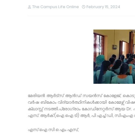
The Campus Life Online
February 15, 2024
മേരിയൻ ആർട്സ് ആൻഡ് സയൻസ് കോളേജ്, കൊടുവായൂരും
വർഷ ബികോം വിദ്യാർത്ഥിനികൾക്കായി കോമേഴ്സ് വിഷയ
ക്ലാസ്സ് നടത്തി.പ്രോഗ്രാം കോഡിനേറ്റർസ് ആയ Dr.
എസ്. ആർക് (ഐ ഐ ടി) ആർ, പി എച്ച് ഡി, സിഎംഎ 
എസ് ഐ സി ഒ എം എസ്,