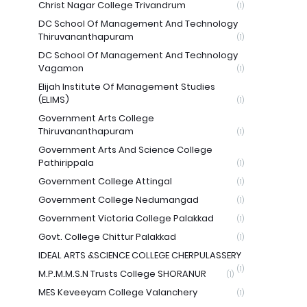
Christ Nagar College Trivandrum
(1)
DC School Of Management And Technology
Thiruvananthapuram
(1)
DC School Of Management And Technology
Vagamon
(1)
Elijah Institute Of Management Studies
(ELIMS)
(1)
Government Arts College
Thiruvananthapuram
(1)
Government Arts And Science College
Pathirippala
(1)
Government College Attingal
(1)
Government College Nedumangad
(1)
Government Victoria College Palakkad
(1)
Govt. College Chittur Palakkad
(1)
IDEAL ARTS &SCIENCE COLLEGE CHERPULASSERY
(1)
M.P.M.M.S.N Trusts College SHORANUR
(1)
MES Keveeyam College Valanchery
(1)