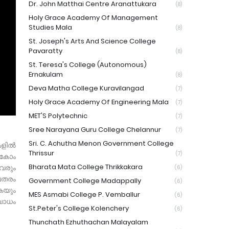
Dr. John Matthai Centre Aranattukara
(8)
Holy Grace Academy Of Management
Studies Mala
(8)
St. Joseph's Arts And Science College
Pavaratty
(8)
St. Teresa's College (Autonomous)
Ernakulam
(8)
Deva Matha College Kuravilangad
(7)
Holy Grace Academy Of Engineering Mala
(7)
MET'S Polytechnic
(7)
Sree Narayana Guru College Chelannur
(7)
Sri. C. Achutha Menon Government College
കളിൽ
Thrissur
(7)
ി കോം
Bharata Mata College Thrikkakara
വരും
(6)
ലതരം
Government College Madappally
(6)
കയും
MES Asmabi College P. Vemballur
(6)
ബോധം
St.Peter's College Kolenchery
(6)
Thunchath Ezhuthachan Malayalam