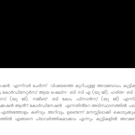
നേഷൻ. എന്നിവർ ചേർന്ന് വിഷയത്തെ കുറിചുള്ള അവബോധം കുട്ടി
രധാനപ്പെട്ട കോർഡിനേറ്റർസ് ആയ ഷെല്‌ന- ബി സി എ (യു ജി), ഹരിത- ബ
് (യു ജി), നജീബ്- ബി കോം ഫിനാൻസ് (യു ജി) എന്നി
യൂണിക്കേഷൻ ആൻ്റ് കോർഡിനേഷൻ എന്നതിൻ്റെ അടിസ്ഥാനത്തിൽ പ
 എത്രത്തോളം കഴിവും അറിവും ഉണ്ടെന്ന് മനസ്സിലാക്കി കൊടുക്കു
ിതത്തിൽ എങ്ങനെ പ്രാവർത്തികമാക്കാം എന്നും കുട്ടികളിൽ അവ