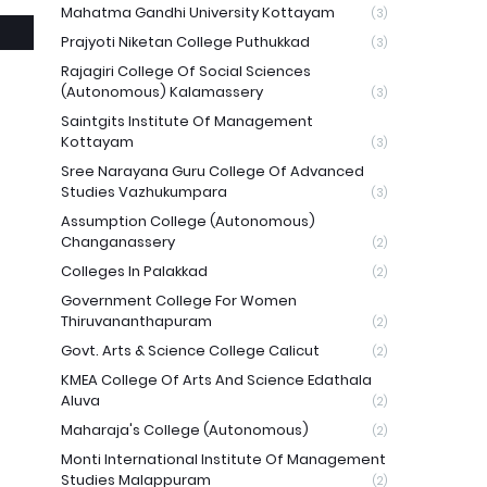
Mahatma Gandhi University Kottayam
(3)
Prajyoti Niketan College Puthukkad
(3)
Rajagiri College Of Social Sciences
(Autonomous) Kalamassery
(3)
Saintgits Institute Of Management
Kottayam
(3)
Sree Narayana Guru College Of Advanced
Studies Vazhukumpara
(3)
Assumption College (Autonomous)
Changanassery
(2)
Colleges In Palakkad
(2)
Government College For Women
Thiruvananthapuram
(2)
Govt. Arts & Science College Calicut
(2)
KMEA College Of Arts And Science Edathala
Aluva
(2)
Maharaja's College (Autonomous)
(2)
Monti International Institute Of Management
Studies Malappuram
(2)