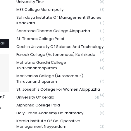
University Tirur
(6)
MES College Marampally
(5)
Sahrdaya Institute Of Management Studies
Kodakara
(5)
Sanatana Dharma College Alappuzha
(5)
St. Thomas College Palai
(5)
all
Cochin University Of Science And Technology
(4)
Farook College (Autonomous) Kozhikode
(4)
Mahatma Gandhi College
Thiruvananthapuram
(4)
Mar Ivanios College (Autonomous)
Thiruvananthapuram
(4)
St. Joseph's College For Women Alappuzha
(4)
സ്
University Of Kerala
(4)
Alphonsa College Pala
(3)
a
Holy Grace Academy Of Pharmacy
(3)
Kerala Institute Of Co-Operative
Management Neyyardam
(3)