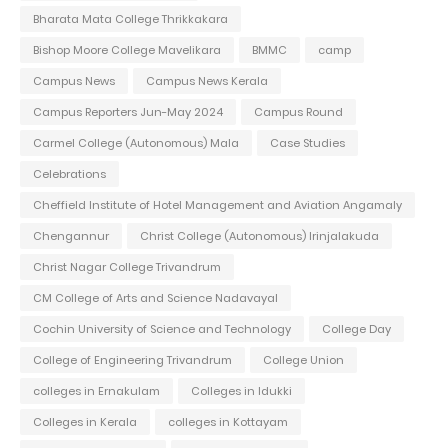
Bharata Mata College Thrikkakara
Bishop Moore College Mavelikara
BMMC
camp
Campus News
Campus News Kerala
Campus Reporters Jun-May 2024
Campus Round
Carmel College (Autonomous) Mala
Case Studies
Celebrations
Cheffield Institute of Hotel Management and Aviation Angamaly
Chengannur
Christ College (Autonomous) Irinjalakuda
Christ Nagar College Trivandrum
CM College of Arts and Science Nadavayal
Cochin University of Science and Technology
College Day
College of Engineering Trivandrum
College Union
colleges in Ernakulam
Colleges in Idukki
Colleges in Kerala
colleges in Kottayam