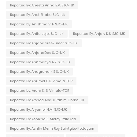
Reported By: Aneeta Anna E.V. SJC-IJK
Reported By: Anet Shabu SJC-IJK
Reported by: Anishma V. H.SJC-IJK
Reported By: Anita Jojet SJC-IJK
Reported By: Anjaly K.S. SJC-IJK
Reported By: Anjana Sreekumar SJC-IJK
Reported By: AnjanaDas SJC-IJK
Reported By: Annmariya A.R. SJC-IJK
Reported By: Anugraha K.S SJC-IJK
Reported By: Anumol C.B. Vimala-TCR
Reported by: Ardra K. S. Vimala-TCR
Reported By: Arshed Abdul Rahim Christ-IJK
Reported By: Aryamol N.M. SJC-IJK
Reported By: Ashikha S. Mercy-Palakad
Reported By: Ashlin Merin Roy Saintgits-Kottayam