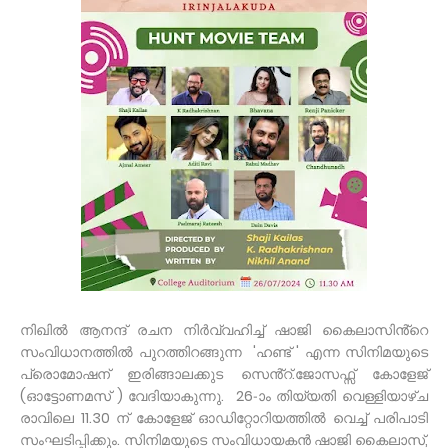
നിഖിൽ ആനന്ദ് രചന നിർവ്വഹിച്ച് ഷാജി കൈലാസിൻ്റെ
സംവിധാനത്തിൽ പുറത്തിറങ്ങുന്ന 'ഹണ്ട് ' എന്ന സിനിമയുടെ
പ്രൊമോഷന് ഇരിങ്ങാലക്കുട സെൻ്റ്.ജോസഫ്സ് കോളേജ്
(ഓട്ടോണമസ് ) വേദിയാകുന്നു. 26-ാം തിയ്യതി വെള്ളിയാഴ്ച
രാവിലെ 11.30 ന് കോളേജ് ഓഡിറ്റോറിയത്തിൽ വെച്ച് പരിപാടി
സംഘടിപ്പിക്കും. സിനിമയുടെ സംവിധായകൻ ഷാജി കൈലാസ്,