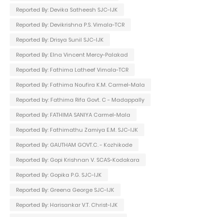
Reported By: Devika Satheesh SJC-IJK
Reported By: Devikrishna P.S. Vimala-TCR
Reported By: Drisya Sunil SJC-IJK
Reported By: Elna Vincent Mercy-Palakad
Reported By: Fathima Latheef Vimala-TCR
Reported By: Fathima Noufira K.M. Carmel-Mala
Reported by: Fathima Rifa Govt. C - Madappally
Reported By: FATHIMA SANIYA Carmel-Mala
Reported By: Fathimathu Zamiya E.M. SJC-IJK
Reported By: GAUTHAM GOVT.C. - Kozhikode
Reported By: Gopi Krishnan V. SCAS-Kodakara
Reported By: Gopika P.G. SJC-IJK
Reported By: Greena George SJC-IJK
Reported By: Harisankar V.T. Christ-IJK