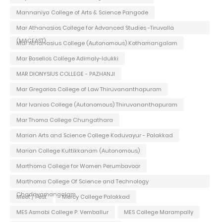
Mannaniya College of Arts & Science Pangode
Mar Athanasios College for Advanced Studies -Tiruvalla
(MACFAST)
Mar Athanasius College (Autonomous) Kothamangalam
Mar Baselios College Adimaly-Idukki
MAR DIONYSIUS COLLEGE - PAZHANJI
Mar Gregorios College of Law Thiruvananthapuram
Mar Ivanios College (Autonomous) Thiruvananthapuram
Mar Thoma College Chungathara
Marian Arts and Science College Koduvayur - Palakkad
Marian College Kuttikkanam (Autonomous)
Marthoma College for Women Perumbavoor
Marthoma College Of Science and Technology
Chadayamangalam
Meet / Fest
Mercy College Palakkad
MES Asmabi College P. Vemballur
MES College Marampally