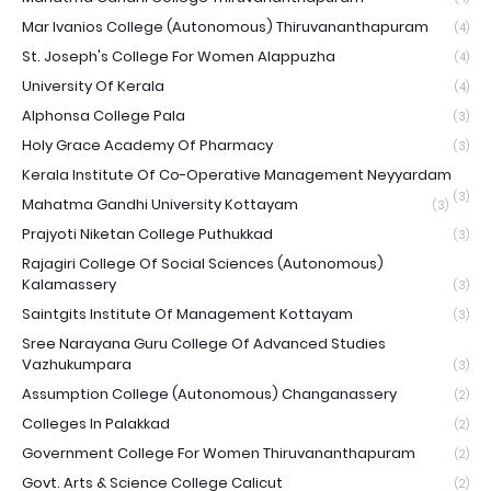
Mar Ivanios College (Autonomous) Thiruvananthapuram
(4)
St. Joseph's College For Women Alappuzha
(4)
University Of Kerala
(4)
Alphonsa College Pala
(3)
Holy Grace Academy Of Pharmacy
(3)
Kerala Institute Of Co-Operative Management Neyyardam
(3)
Mahatma Gandhi University Kottayam
(3)
Prajyoti Niketan College Puthukkad
(3)
Rajagiri College Of Social Sciences (Autonomous)
Kalamassery
(3)
Saintgits Institute Of Management Kottayam
(3)
Sree Narayana Guru College Of Advanced Studies
Vazhukumpara
(3)
Assumption College (Autonomous) Changanassery
(2)
Colleges In Palakkad
(2)
Government College For Women Thiruvananthapuram
(2)
Govt. Arts & Science College Calicut
(2)