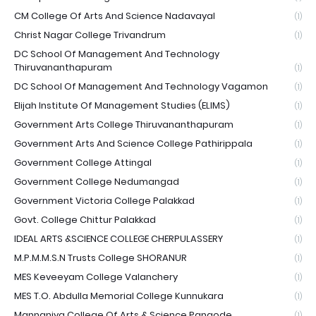
CM College Of Arts And Science Nadavayal
(1)
Christ Nagar College Trivandrum
(1)
DC School Of Management And Technology
Thiruvananthapuram
(1)
DC School Of Management And Technology Vagamon
(1)
Elijah Institute Of Management Studies (ELIMS)
(1)
Government Arts College Thiruvananthapuram
(1)
Government Arts And Science College Pathirippala
(1)
Government College Attingal
(1)
Government College Nedumangad
(1)
Government Victoria College Palakkad
(1)
Govt. College Chittur Palakkad
(1)
IDEAL ARTS &SCIENCE COLLEGE CHERPULASSERY
(1)
M.P.M.M.S.N Trusts College SHORANUR
(1)
MES Keveeyam College Valanchery
(1)
MES T.O. Abdulla Memorial College Kunnukara
(1)
Mannaniya College Of Arts & Science Pangode
(1)