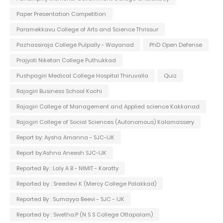
Paper Presentation Competition
Paramekkavu College of Arts and Science Thrissur
Pazhassiraja College Pulpally - Wayanad
PhD Open Defense
Prajyoti Niketan College Puthukkad
Pushpagiri Medical College Hospital Thiruvalla
Quiz
Rajagiri Business School Kochi
Rajagiri College of Management and Applied science Kakkanad
Rajagiri College of Social Sciences (Autonomous) Kalamassery
Report by: Aysha Amanna - SJC-IJK
Report by:Ashna Aneesh SJC-IJK
Reported By : Laly A B - NIMIT - Koratty
Reported by : Sreedevi K (Mercy College Palakkad)
Reported By : Sumayya Beevi - SJC - IJK
Reported by : Swetha.P (N S S College Ottapalam)