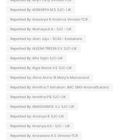
Reported By: AISWARYA M.S. SJC- IJK
Reported By: Aiswarya R. Krishna Vimala-TCR
Reported By: Akshaya.K.A - SJC - IJK
Reported by: Alan Joju - SCAS - Kodakara
Reported By: ALEENA TREESA E.V. SJC-IJK
Reported By: Alfa Sajin SJC-IJK
Reported By: Alga Maria V.S. SJC-IJK
Reported by: Alina Anna St Mary's-Manacard
Reported By: Amritha T Ashokan JMC SMS-Arranattukara
Reported By: Amritha.P.B. SJC-IJK
Reported By: ANAGHAMOL V.J. SJC-IJK
Reported by: Ananya R. SJC-IJK
Reported By: Ananya.A.S - SJC - IJK
Reported By: Anaswara K.S. Vimala-TCR