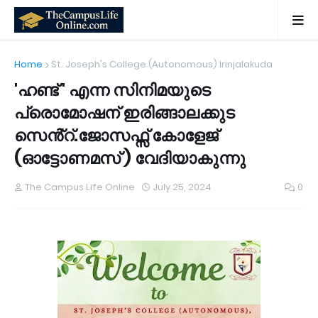
Home
St. Joseph's College (Autonomous) Irinjalakuda
'ഹണ്ട് ' എന്ന സിനിമയുടെ
പ്രൊമോഷന് ഇരിങ്ങാലക്കുട
സെൻ്റ്.ജോസഫ്സ് കോളേജ്
(ഓട്ടോണമസ് ) വേദിയാകുന്നു
The Campus Life Online
July 25, 2024
0