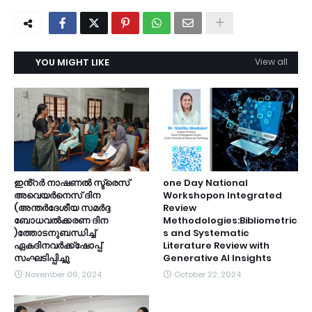
YOU MIGHT LIKE
View all
ഇൻ്റർ നാഷണൽ സ്ട്രെസ്
one Day National
അവെയർനെസ് ദിന
Workshopon Integrated
(അന്തർദേശീയ സമർദ്ദ
Review
ബോധവൽക്കരണ ദിന
Methodologies:Bibliometric
)ത്തോടനുബന്ധിച്ച്
s and Systematic
ഏകദിനവർക്ക്ഷോപ്പ്
Literature Review with
സംഘടിപ്പിച്ചു
Generative AI Insights
November 06, 2024
October 22, 2024