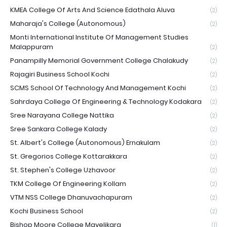
KMEA College Of Arts And Science Edathala Aluva
(2)
Maharaja's College (Autonomous)
(2)
Monti International Institute Of Management Studies
Malappuram
(2)
Panampilly Memorial Government College Chalakudy
(2)
Rajagiri Business School Kochi
(2)
SCMS School Of Technology And Management Kochi
(2)
Sahrdaya College Of Engineering & Technology Kodakara
(2)
Sree Narayana College Nattika
(2)
Sree Sankara College Kalady
(2)
St. Albert's College (Autonomous) Ernakulam
(2)
St. Gregorios College Kottarakkara
(2)
St. Stephen's College Uzhavoor
(2)
TKM College Of Engineering Kollam
(2)
VTM NSS College Dhanuvachapuram
(2)
Kochi Business School
(2)
Bishop Moore College Mavelikara
(1)