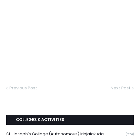
Previous Post
Next Post
COLLEGES & ACTIVITIES
St. Joseph's College (Autonomous) Irinjalakuda
(224)