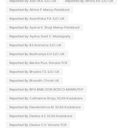
Reported by: Asin M.A. SJC-IJK
Reported By: Athira A.R. SJC-IJK
Reported By: Athira P. Mercy-Palakkad
Reported By: Avanthika P.A. SJC-IJK
Reported By: Ayana K. Shaji Mercy-Palakkad
Reported by: Aysha Govt C. Madapally
Reported By: B.S Archana SJC-IJK
Reported By: Badhariya E.H SJC-IJK
Reported By: Benita Pius. Vimala-TCR
Reported By: Bhadra T.S. SJC-IJK
Reported By: Bharath Christ-IJK
Reported By: BIYA BABU DON BOSCO-MANNUTHY
Reported By: Catherine Shaju SCAS-Kodakara
Reported By: Devakrishna M. SCAS-Kodakara
Reported By: Devika A.S. SCAS-Kodakara
Reported By: Devika C.V. Vimala-TCR