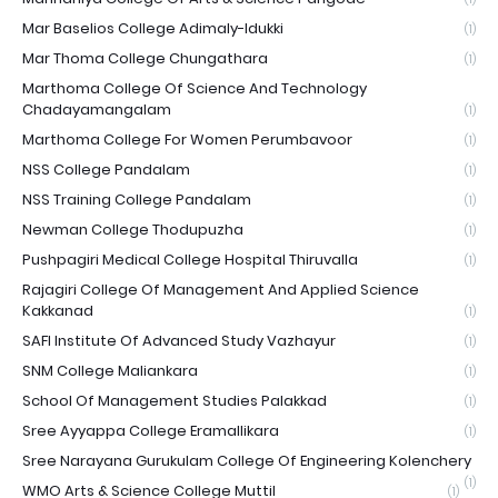
Mar Baselios College Adimaly-Idukki
(1)
Mar Thoma College Chungathara
(1)
Marthoma College Of Science And Technology
Chadayamangalam
(1)
Marthoma College For Women Perumbavoor
(1)
NSS College Pandalam
(1)
NSS Training College Pandalam
(1)
Newman College Thodupuzha
(1)
Pushpagiri Medical College Hospital Thiruvalla
(1)
Rajagiri College Of Management And Applied Science
Kakkanad
(1)
SAFI Institute Of Advanced Study Vazhayur
(1)
SNM College Maliankara
(1)
School Of Management Studies Palakkad
(1)
Sree Ayyappa College Eramallikara
(1)
Sree Narayana Gurukulam College Of Engineering Kolenchery
(1)
WMO Arts & Science College Muttil
(1)