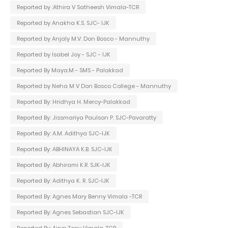
Reported by :Athira V Satheesh Vimala-TCR
Reported by Anakha K.S. SJC- IJK
Reported by Anjaly M.V. Don Bosco - Mannuthy
Reported by Isabel Joy - SJC - IJK
Reported By Maya.M - SMS - Palakkad
Reported by Neha M V Don Bosco College - Mannuthy
Reported By: Hridhya H. Mercy-Palakkad
Reported By: Jissmariya Paulson P. SJC-Pavaratty
Reported By: A.M. Adithya SJC-IJK
Reported By: ABHINAYA K.B. SJC-IJK
Reported By: Abhirami K.R. SJK-IJK
Reported By: Adithya K. R. SJC-IJK
Reported By: Agnes Mary Benny Vimala -TCR
Reported By: Agnes Sebastian SJC-IJK
Reported By: Airyn Tony Vimala-TCR