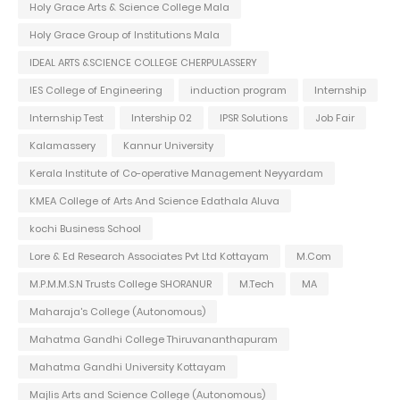
Holy Grace Arts & Science College Mala
Holy Grace Group of Institutions Mala
IDEAL ARTS &SCIENCE COLLEGE CHERPULASSERY
IES College of Engineering
induction program
Internship
Internship Test
Intership 02
IPSR Solutions
Job Fair
Kalamassery
Kannur University
Kerala Institute of Co-operative Management Neyyardam
KMEA College of Arts And Science Edathala Aluva
kochi Business School
Lore & Ed Research Associates Pvt Ltd Kottayam
M.Com
M.P.M.M.S.N Trusts College SHORANUR
M.Tech
MA
Maharaja's College (Autonomous)
Mahatma Gandhi College Thiruvananthapuram
Mahatma Gandhi University Kottayam
Majlis Arts and Science College (Autonomous)