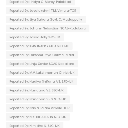
Reported By: Hridya C. Mercy-Palakkad
Reported By: Jayalakshmi T.M. Vimala-TCR
Reported By: Jiya Suhara Govt. C. Madappally
Reported By: Johann Sebastian SCAS-Kodakara
Reported By: Josna Jolly SJC-IJK
Reported By: KRISHNAPRIYA.K.U SJC-IJK
Reported By: Lakshmi Priya Carmel-Mala
Reported By: Linju Xavier SCAS-Kodakara
Reported By: M.V. Lakshmanan Christ-IJK
Reported By: Nadiya Shifana A.S. SJC-IJK
Reported By: Nandana V.L. SJC-IJK
Reported By: Nandhana P.S. SJC-IJK
Reported By: Nasla Salam Vimala-TCR
Reported By: NIKHITHA NALIN SJC-IJK
Reported By: Nimidha K. SJC-IJK