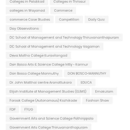
Colleges in Palakkad
Colleges in Thrissur
colleges in Wayanad
Commerce
commerce Case Studies
Competition
Daily Quiz
Day Observations
DC School of Management and Technology Thiruvananthapuram
DC School of Management and Technology Vagamon
Deva Matha College Kuravilangad
Don Bosco Arts & Science College Iritty - Kannur
Don Bosco College Mannuthy
DON BOSCO-MANNUTHY
Dr. John Matthai centre Aranattukara
EDUCA
Elijah Institute of Management Studies (ELIMS)
Ernakulam
Farook College (Autonomous) Kozhikode
Fashion Show
FDP
FYUG
Government Arts and Science College Pathirippala
Government Arts College Thiruvananthapuram