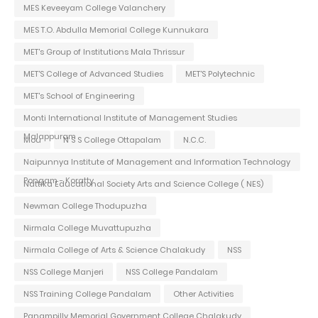
MES Keveeyam College Valanchery
MES T.O. Abdulla Memorial College Kunnukara
MET's Group of Institutions Mala Thrissur
MET'S College of Advanced Studies
MET'S Polytechnic
MET's School of Engineering
Monti International Institute of Management Studies
Malappuram
Mou
N S S College Ottapalam
N.C.C.
Naipunnya Institute of Management and Information Technology
Pongam - Koratty
Nattika Educational Society Arts and Science College ( NES)
Newman College Thodupuzha
Nirmala College Muvattupuzha
Nirmala College of Arts & Science Chalakudy
NSS
NSS College Manjeri
NSS College Pandalam
NSS Training College Pandalam
Other Activities
Panampilly Memorial Government College Chalakudy