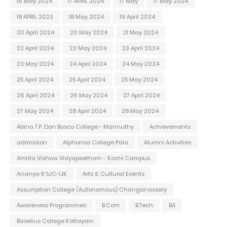
16 May 2024
17 APRIL 2024
17 May
17 May 2024
18 APRIL 2023
18 May 2024
19 April 2024
20 April 2024
20 May 2024
21 May 2024
22 April 2024
22 May 2024
23 April 2024
23 May 2024
24 April 2024
24 May 2024
25 April 2024
25 April 2024
25 May 2024
26 April 2024
26 May 2024
27 April 2024
27 May 2024
28 April 2024
28 May 2024
Abina T.P. Don Bosco College - Mannuthy
Achievements
admission
Alphonsa College Pala
Alumni Activities
Amrita Vishwa Vidyapeetham - Kochi Campus
Ananya R SJC-IJK
Arts & Cultural Events
Assumption College (Autonomous) Changanassery
Awareness Programmes
B.Com
B.Tech
BA
Baselius College Kottayam