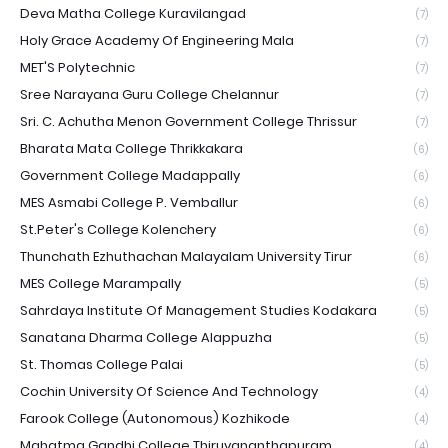
Deva Matha College Kuravilangad
(7)
Holy Grace Academy Of Engineering Mala
(7)
MET'S Polytechnic
(7)
Sree Narayana Guru College Chelannur
(7)
Sri. C. Achutha Menon Government College Thrissur
(7)
Bharata Mata College Thrikkakara
(6)
Government College Madappally
(6)
MES Asmabi College P. Vemballur
(6)
St.Peter's College Kolenchery
(6)
Thunchath Ezhuthachan Malayalam University Tirur
(6)
MES College Marampally
(5)
Sahrdaya Institute Of Management Studies Kodakara
(5)
Sanatana Dharma College Alappuzha
(5)
St. Thomas College Palai
(5)
Cochin University Of Science And Technology
(4)
Farook College (Autonomous) Kozhikode
(4)
Mahatma Gandhi College Thiruvananthapuram
(4)