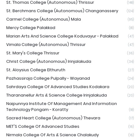
St. Thomas College (Autonomous) Thrissur
(148)
St. Berchmans College (Autonomous) Changanassery
(124)
Carmel College (Autonomous) Mala
(95)
Mercy College Palakkad
(81)
Marian Arts And Science College Koduvayur - Palakkad
(47)
Vimala College (Autonomous) Thrissur
(47)
St. Mary's College Thrissur
(36)
Christ College (Autonomous) Irinjalakuda
(34)
St. Aloysius College Elthuruth
(27)
Pazhassiraja College Pulpally - Wayanad
(24)
Sahrdaya College Of Advanced Studies Kodakara
(20)
Tharananellur Arts & Science College Irinjalakuda
(20)
Naipunnya Institute Of Management And Information
Technology Pongam - Koratty
(18)
Sacred Heart College (Autonomous) Thevara
(17)
MET'S College Of Advanced Studies
(16)
Nirmala College Of Arts & Science Chalakudy
(16)