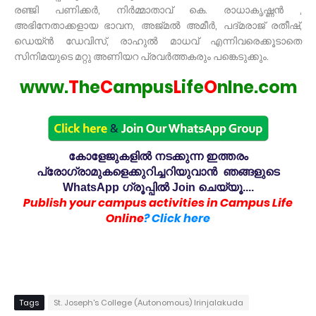
രഞ്ജി പണിക്കർ, നിർമ്മാതാവ് കെ. രാധാകൃഷ്ണൻ ,
അഭിനേതാക്കളായ ഭാവന, അജ്മൽ അമീർ, പദ്മരാജ് രതീഷ്,
ഡെയ്ൻ ഡേവിസ്, രാഹുൽ മാധവ് എന്നിവരെക്കൂടാതെ
സിനിമയുടെ മറ്റു അണിയറ പ്രവർത്തകരും പങ്കെടുക്കും.
www.
T
he
C
ampus
L
ife
O
nlne.com
കോളേജുകളിൽ നടക്കുന്ന ഇത്തരം
പ്രോഗ്രാമുകളെക്കുറിച്ചറിയുവാൻ ഞങ്ങളുടെ
WhatsApp ഗ്രൂപ്പിൽ Join ചെയ്യൂ....
Publish your campus activities in Campus Life
Online
? Click here
Tags
St. Joseph's College (Autonomous) Irinjalakuda