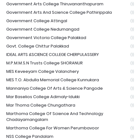
Government Arts College Thiruvananthapuram
(1)
Government Arts And Science College Pathirippala
(1)
Government College Attingal
(1)
Government College Nedumangad
(1)
Government Victoria College Palakkad
(1)
Govt. College Chittur Palakkad
(1)
IDEAL ARTS &SCIENCE COLLEGE CHERPULASSERY
(1)
M.P.M.M.S.N Trusts College SHORANUR
(1)
MES Keveeyam College Valanchery
(1)
MES T.O. Abdulla Memorial College Kunnukara
(1)
Mannaniya College Of Arts & Science Pangode
(1)
Mar Baselios College Adimaly-Idukki
(1)
Mar Thoma College Chungathara
(1)
Marthoma College Of Science And Technology
Chadayamangalam
(1)
Marthoma College For Women Perumbavoor
(1)
NSS College Pandalam
(1)