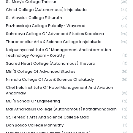
St. Mary's College Thrissur
(36)
Christ College (Autonomous) Irinjalakuda
(34)
St. Aloysius College Elthuruth
(27)
Pazhassiraja College Pulpally - Wayanad
(24)
Sahrdaya College Of Advanced Studies Kodakara
(20)
Tharananellur Arts & Science College Irinjalakuda
(20)
Naipunnya Institute Of Management And Information
Technology Pongam - Koratty
(18)
Sacred Heart College (Autonomous) Thevara
(17)
MET'S College Of Advanced Studies
(16)
Nirmala College Of Arts & Science Chalakudy
(16)
Cheffield Institute Of Hotel Management And Aviation
Angamaly
(13)
MET's School Of Engineering
(12)
Mar Athanasius College (Autonomous) Kothamangalam
(12)
St. Teresa's Arts And Science College Mala
(12)
Don Bosco College Mannuthy
(11)