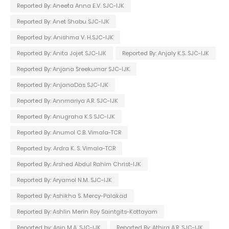
Reported By: Aneeta Anna E.V. SJC-IJK
Reported By: Anet Shabu SJC-IJK
Reported by: Anishma V. H.SJC-IJK
Reported By: Anita Jojet SJC-IJK
Reported By: Anjaly K.S. SJC-IJK
Reported By: Anjana Sreekumar SJC-IJK
Reported By: AnjanaDas SJC-IJK
Reported By: Annmariya A.R. SJC-IJK
Reported By: Anugraha K.S SJC-IJK
Reported By: Anumol C.B. Vimala-TCR
Reported by: Ardra K. S. Vimala-TCR
Reported By: Arshed Abdul Rahim Christ-IJK
Reported By: Aryamol N.M. SJC-IJK
Reported By: Ashikha S. Mercy-Palakad
Reported By: Ashlin Merin Roy Saintgits-Kottayam
Reported by: Asin M.A. SJC-IJK
Reported By: Athira A.R. SJC-IJK