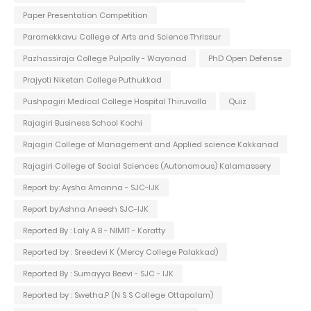
Paper Presentation Competition
Paramekkavu College of Arts and Science Thrissur
Pazhassiraja College Pulpally - Wayanad
PhD Open Defense
Prajyoti Niketan College Puthukkad
Pushpagiri Medical College Hospital Thiruvalla
Quiz
Rajagiri Business School Kochi
Rajagiri College of Management and Applied science Kakkanad
Rajagiri College of Social Sciences (Autonomous) Kalamassery
Report by: Aysha Amanna - SJC-IJK
Report by:Ashna Aneesh SJC-IJK
Reported By : Laly A B - NIMIT - Koratty
Reported by : Sreedevi K (Mercy College Palakkad)
Reported By : Sumayya Beevi - SJC - IJK
Reported by : Swetha.P (N S S College Ottapalam)