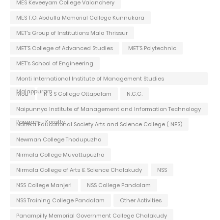
MES Keveeyam College Valanchery
MES T.O. Abdulla Memorial College Kunnukara
MET's Group of Institutions Mala Thrissur
MET'S College of Advanced Studies
MET'S Polytechnic
MET's School of Engineering
Monti International Institute of Management Studies
Malappuram
Mou
N S S College Ottapalam
N.C.C.
Naipunnya Institute of Management and Information Technology
Pongam - Koratty
Nattika Educational Society Arts and Science College ( NES)
Newman College Thodupuzha
Nirmala College Muvattupuzha
Nirmala College of Arts & Science Chalakudy
NSS
NSS College Manjeri
NSS College Pandalam
NSS Training College Pandalam
Other Activities
Panampilly Memorial Government College Chalakudy