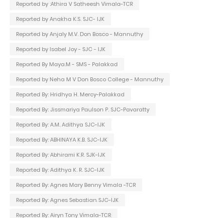
Reported by :Athira V Satheesh Vimala-TCR
Reported by Anakha K.S. SJC- IJK
Reported by Anjaly M.V. Don Bosco - Mannuthy
Reported by Isabel Joy - SJC - IJK
Reported By Maya.M - SMS - Palakkad
Reported by Neha M V Don Bosco College - Mannuthy
Reported By: Hridhya H. Mercy-Palakkad
Reported By: Jissmariya Paulson P. SJC-Pavaratty
Reported By: A.M. Adithya SJC-IJK
Reported By: ABHINAYA K.B. SJC-IJK
Reported By: Abhirami K.R. SJK-IJK
Reported By: Adithya K. R. SJC-IJK
Reported By: Agnes Mary Benny Vimala -TCR
Reported By: Agnes Sebastian SJC-IJK
Reported By: Airyn Tony Vimala-TCR