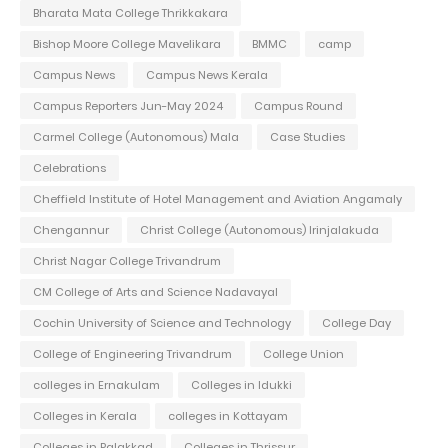
Bharata Mata College Thrikkakara
Bishop Moore College Mavelikara
BMMC
camp
Campus News
Campus News Kerala
Campus Reporters Jun-May 2024
Campus Round
Carmel College (Autonomous) Mala
Case Studies
Celebrations
Cheffield Institute of Hotel Management and Aviation Angamaly
Chengannur
Christ College (Autonomous) Irinjalakuda
Christ Nagar College Trivandrum
CM College of Arts and Science Nadavayal
Cochin University of Science and Technology
College Day
College of Engineering Trivandrum
College Union
colleges in Ernakulam
Colleges in Idukki
Colleges in Kerala
colleges in Kottayam
Colleges in Palakkad
Colleges in Thrissur