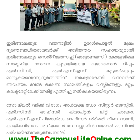
ഇരിങ്ങാലക്കുട: വയനാട്ടിൽ ഉരുൾപൊട്ടൽ മൂലം
ദുരന്തബാധിതരായവർക്ക് അടിയന്തര സഹായവുമായി
ഇരിങ്ങാലക്കുട സെൻ്റ്.ജോസഫ്സ് (ഓട്ടോണമസ് ) കോളേജിലെ
സാമൂഹ്യ സേവന കൂട്ടായ്മയായ ജൊസൈൻ റീച്ചും
എൻ.സി.സി, എൻ.എസ്.എസ് കൂട്ടായ്മകളും
മാതൃകയാവുന്നു.ദുരന്തത്തിന് ഇരകളാകേണ്ടി വന്നവർക്ക്
അവശ്യം വേണ്ട ഭക്ഷണ സാമഗ്രികളും വസ്ത്രങ്ങളും മറ്റും
കലക്ട്രേറ്റിലേക്ക് നേരിട്ട് എത്തിച്ചു നൽകുകയായിരുന്നു.
സോഷ്യൽ വർക്ക് വിഭാഗം അധ്യക്ഷ ഡോ. സിസ്റ്റർ ജെസ്സിൻ,
എൻ.സി.സി ഓഫീസർ ക്യാപ്റ്റൻ ലിറ്റി ചാക്കോ,
എൻ.എസ്.എസ് പ്രോഗ്രാം ഓഫീസർ ശ്രീമതി വീണ സാനി,
കായികവിഭാഗം അധ്യക്ഷൻ ഡോ.സ്റ്റാലിൻ റാഫേൽ എന്നിവർ
പരിപാടിക്ക് നേതൃത്വം നല്കി.
www.
T
he
C
ampus
L
ife
O
nlne.com