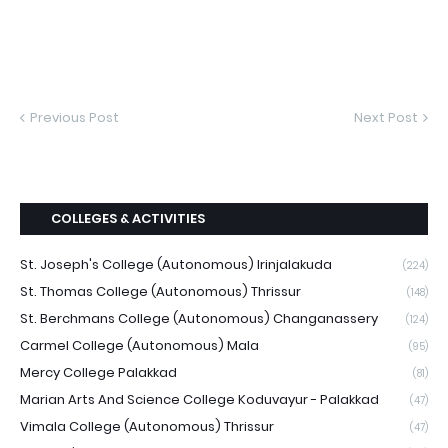
Previous Post
Next Post
COLLEGES & ACTIVITIES
St. Joseph's College (Autonomous) Irinjalakuda
(224)
St. Thomas College (Autonomous) Thrissur
(148)
St. Berchmans College (Autonomous) Changanassery
(124)
Carmel College (Autonomous) Mala
(95)
Mercy College Palakkad
(81)
Marian Arts And Science College Koduvayur - Palakkad
(47)
Vimala College (Autonomous) Thrissur
(47)