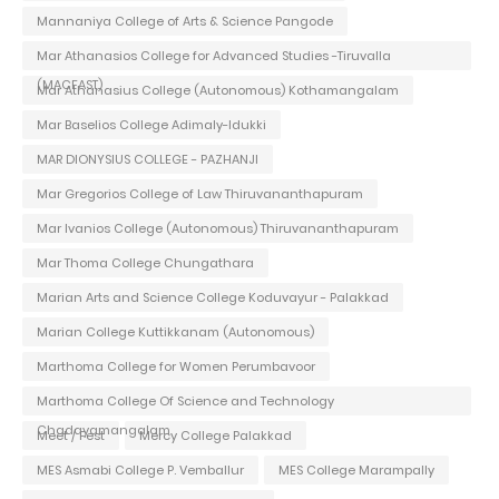
Mannaniya College of Arts & Science Pangode
Mar Athanasios College for Advanced Studies -Tiruvalla
(MACFAST)
Mar Athanasius College (Autonomous) Kothamangalam
Mar Baselios College Adimaly-Idukki
MAR DIONYSIUS COLLEGE - PAZHANJI
Mar Gregorios College of Law Thiruvananthapuram
Mar Ivanios College (Autonomous) Thiruvananthapuram
Mar Thoma College Chungathara
Marian Arts and Science College Koduvayur - Palakkad
Marian College Kuttikkanam (Autonomous)
Marthoma College for Women Perumbavoor
Marthoma College Of Science and Technology
Chadayamangalam
Meet / Fest
Mercy College Palakkad
MES Asmabi College P. Vemballur
MES College Marampally