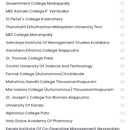
Government College Madappally
(6)
MES Asmabi College P. Vemballur
(6)
St.Peter's College Kolenchery
(6)
Thunchath Ezhuthachan Malayalam University Tirur
(6)
MES College Marampally
(5)
Sahrdaya Institute Of Management Studies Kodakara
(5)
Sanatana Dharma College Alappuzha
(5)
St. Thomas College Palai
(5)
Cochin University Of Science And Technology
(4)
Farook College (Autonomous) Kozhikode
(4)
Mahatma Gandhi College Thiruvananthapuram
(4)
Mar Ivanios College (Autonomous) Thiruvananthapuram
(4)
St. Joseph's College For Women Alappuzha
(4)
University Of Kerala
(4)
Alphonsa College Pala
(3)
Holy Grace Academy Of Pharmacy
(3)
Kerala Institute Of Co-Operative Management Neyyardam