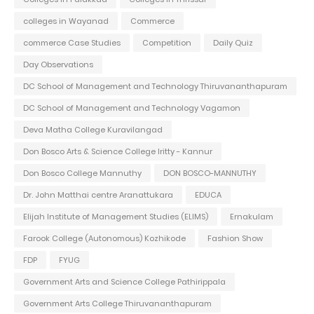
colleges in Wayanad
Commerce
commerce Case Studies
Competition
Daily Quiz
Day Observations
DC School of Management and Technology Thiruvananthapuram
DC School of Management and Technology Vagamon
Deva Matha College Kuravilangad
Don Bosco Arts & Science College Iritty - Kannur
Don Bosco College Mannuthy
DON BOSCO-MANNUTHY
Dr. John Matthai centre Aranattukara
EDUCA
Elijah Institute of Management Studies (ELIMS)
Ernakulam
Farook College (Autonomous) Kozhikode
Fashion Show
FDP
FYUG
Government Arts and Science College Pathirippala
Government Arts College Thiruvananthapuram