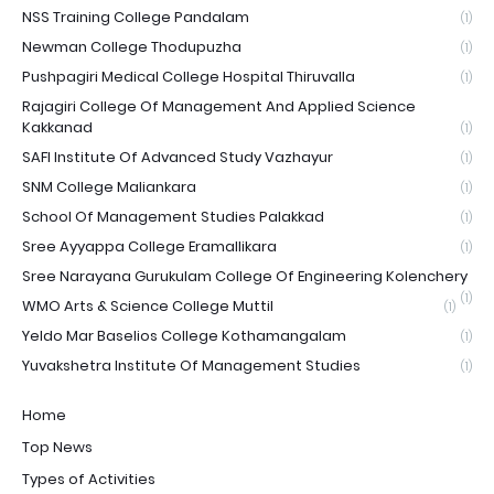
NSS Training College Pandalam
(1)
Newman College Thodupuzha
(1)
Pushpagiri Medical College Hospital Thiruvalla
(1)
Rajagiri College Of Management And Applied Science
Kakkanad
(1)
SAFI Institute Of Advanced Study Vazhayur
(1)
SNM College Maliankara
(1)
School Of Management Studies Palakkad
(1)
Sree Ayyappa College Eramallikara
(1)
Sree Narayana Gurukulam College Of Engineering Kolenchery
(1)
WMO Arts & Science College Muttil
(1)
Yeldo Mar Baselios College Kothamangalam
(1)
Yuvakshetra Institute Of Management Studies
(1)
Home
Top News
Types of Activities