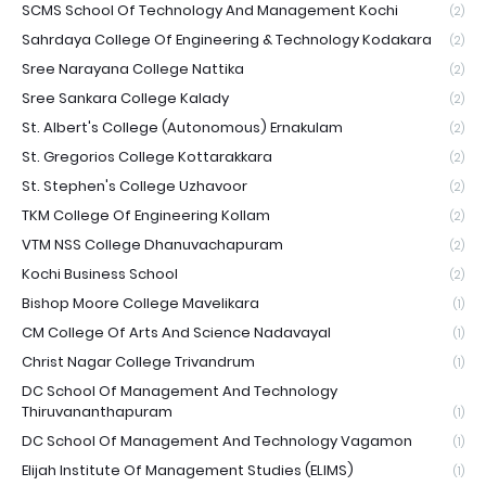
SCMS School Of Technology And Management Kochi
(2)
Sahrdaya College Of Engineering & Technology Kodakara
(2)
Sree Narayana College Nattika
(2)
Sree Sankara College Kalady
(2)
St. Albert's College (Autonomous) Ernakulam
(2)
St. Gregorios College Kottarakkara
(2)
St. Stephen's College Uzhavoor
(2)
TKM College Of Engineering Kollam
(2)
VTM NSS College Dhanuvachapuram
(2)
Kochi Business School
(2)
Bishop Moore College Mavelikara
(1)
CM College Of Arts And Science Nadavayal
(1)
Christ Nagar College Trivandrum
(1)
DC School Of Management And Technology
Thiruvananthapuram
(1)
DC School Of Management And Technology Vagamon
(1)
Elijah Institute Of Management Studies (ELIMS)
(1)