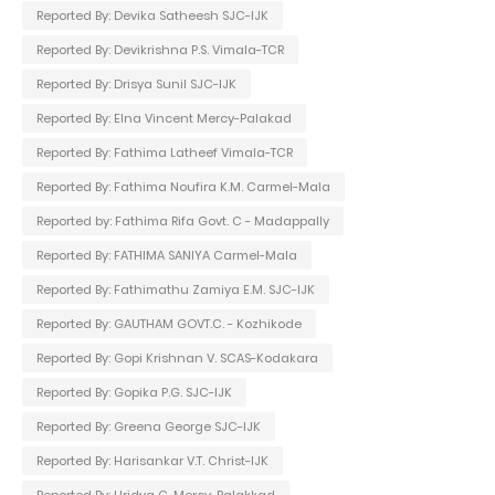
Reported By: Devika Satheesh SJC-IJK
Reported By: Devikrishna P.S. Vimala-TCR
Reported By: Drisya Sunil SJC-IJK
Reported By: Elna Vincent Mercy-Palakad
Reported By: Fathima Latheef Vimala-TCR
Reported By: Fathima Noufira K.M. Carmel-Mala
Reported by: Fathima Rifa Govt. C - Madappally
Reported By: FATHIMA SANIYA Carmel-Mala
Reported By: Fathimathu Zamiya E.M. SJC-IJK
Reported By: GAUTHAM GOVT.C. - Kozhikode
Reported By: Gopi Krishnan V. SCAS-Kodakara
Reported By: Gopika P.G. SJC-IJK
Reported By: Greena George SJC-IJK
Reported By: Harisankar V.T. Christ-IJK
Reported By: Hridya C. Mercy-Palakkad