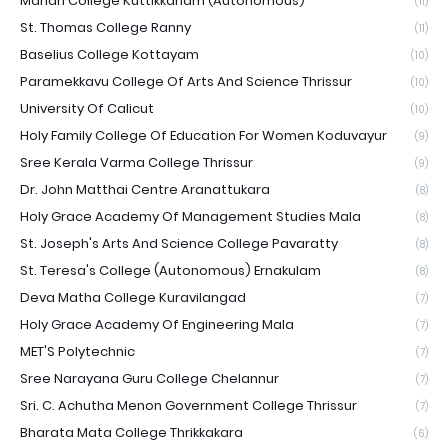
Marian College Kuttikkanam (Autonomous)
(11)
St. Thomas College Ranny
(11)
Baselius College Kottayam
(10)
Paramekkavu College Of Arts And Science Thrissur
(10)
University Of Calicut
(10)
Holy Family College Of Education For Women Koduvayur
(9)
Sree Kerala Varma College Thrissur
(9)
Dr. John Matthai Centre Aranattukara
(8)
Holy Grace Academy Of Management Studies Mala
(8)
St. Joseph's Arts And Science College Pavaratty
(8)
St. Teresa's College (Autonomous) Ernakulam
(8)
Deva Matha College Kuravilangad
(7)
Holy Grace Academy Of Engineering Mala
(7)
MET'S Polytechnic
(7)
Sree Narayana Guru College Chelannur
(7)
Sri. C. Achutha Menon Government College Thrissur
(7)
Bharata Mata College Thrikkakara
(6)