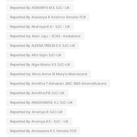
Reported By: AISWARYA M.S. SJC- IJK
Reported By: Aiswarya R. Krishna Vimala-TCR
Reported By: Akshaya.K.A - SJC - IJK
Reported by: Alan Joju - SCAS - Kodakara
Reported By: ALEENA TREESA E.V. SJC-IJK
Reported By: Alfa Sajin SJC-IJK
Reported By: Alga Maria V.S. SJC-IJK
Reported by: Alina Anna St Mary's-Manacard
Reported By: Amritha T Ashokan JMC SMS-Arranattukara
Reported By: Amritha.P.B. SJC-IJK
Reported By: ANAGHAMOL V.J. SJC-IJK
Reported by: Ananya R. SJC-IJK
Reported By: Ananya.A.S - SJC - IJK
Reported By: Anaswara K.S. Vimala-TCR