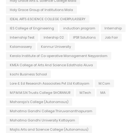
Holy Grace Arts & Science College Mala
Holy Grace Group of Institutions Mala
IDEAL ARTS &SCIENCE COLLEGE CHERPULASSERY
IES College of Engineering
induction program
Internship
Internship Test
Intership 02
IPSR Solutions
Job Fair
Kalamassery
Kannur University
Kerala Institute of Co-operative Management Neyyardam
KMEA College of Arts And Science Edathala Aluva
kochi Business School
Lore & Ed Research Associates Pvt Ltd Kottayam
M.Com
M.P.M.M.S.N Trusts College SHORANUR
M.Tech
MA
Maharaja's College (Autonomous)
Mahatma Gandhi College Thiruvananthapuram
Mahatma Gandhi University Kottayam
Majlis Arts and Science College (Autonomous)