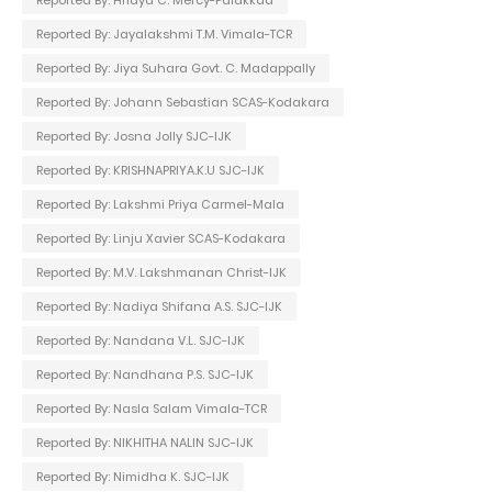
Reported By: Jayalakshmi T.M. Vimala-TCR
Reported By: Jiya Suhara Govt. C. Madappally
Reported By: Johann Sebastian SCAS-Kodakara
Reported By: Josna Jolly SJC-IJK
Reported By: KRISHNAPRIYA.K.U SJC-IJK
Reported By: Lakshmi Priya Carmel-Mala
Reported By: Linju Xavier SCAS-Kodakara
Reported By: M.V. Lakshmanan Christ-IJK
Reported By: Nadiya Shifana A.S. SJC-IJK
Reported By: Nandana V.L. SJC-IJK
Reported By: Nandhana P.S. SJC-IJK
Reported By: Nasla Salam Vimala-TCR
Reported By: NIKHITHA NALIN SJC-IJK
Reported By: Nimidha K. SJC-IJK