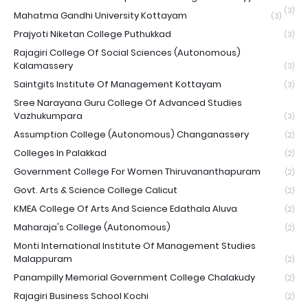
(3)
Mahatma Gandhi University Kottayam
(3)
Prajyoti Niketan College Puthukkad
(3)
Rajagiri College Of Social Sciences (Autonomous)
Kalamassery
(3)
Saintgits Institute Of Management Kottayam
(3)
Sree Narayana Guru College Of Advanced Studies
Vazhukumpara
(3)
Assumption College (Autonomous) Changanassery
(2)
Colleges In Palakkad
(2)
Government College For Women Thiruvananthapuram
(2)
Govt. Arts & Science College Calicut
(2)
KMEA College Of Arts And Science Edathala Aluva
(2)
Maharaja's College (Autonomous)
(2)
Monti International Institute Of Management Studies
Malappuram
(2)
Panampilly Memorial Government College Chalakudy
(2)
Rajagiri Business School Kochi
(2)