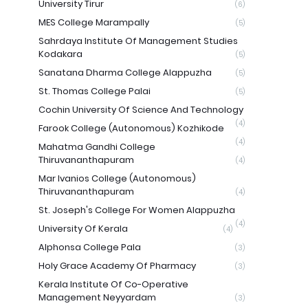
University Tirur
(6)
MES College Marampally
(5)
Sahrdaya Institute Of Management Studies
Kodakara
(5)
Sanatana Dharma College Alappuzha
(5)
St. Thomas College Palai
(5)
Cochin University Of Science And Technology
(4)
Farook College (Autonomous) Kozhikode
(4)
Mahatma Gandhi College
Thiruvananthapuram
(4)
Mar Ivanios College (Autonomous)
Thiruvananthapuram
(4)
St. Joseph's College For Women Alappuzha
(4)
University Of Kerala
(4)
Alphonsa College Pala
(3)
Holy Grace Academy Of Pharmacy
(3)
Kerala Institute Of Co-Operative
Management Neyyardam
(3)