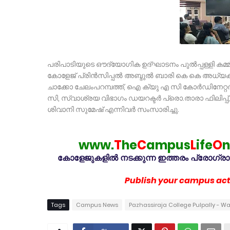
പരിപാടിയുടെ ഔദ്യോഗിക ഉദ്ഘാടനം പുൽപ്പള്ളി കമ്മ്
കോളേജ് പ്രിൻസിപ്പൽ അബ്ദുൽ ബാരി കെ കെ അധ്യക്
ചാക്കോ ചേലംപറമ്പത്ത്, ഐ ക്യു എ സി കോർഡിനേറ
സി, സ്വാശ്രയ വിഭാഗം ഡയറക്ടർ പ്രൊ.താരാ ഫിലിപ്
ശിവാനി സുമേഷ് എന്നിവർ സംസാരിച്ചു.
www.
T
he
C
ampus
L
ife
O
n
കോളേജുകളിൽ നടക്കുന്ന ഇത്തരം പ്രോഗ്രാമു
Publish your campus acti
Tags
Campus News
Pazhassiraja College Pulpally - 