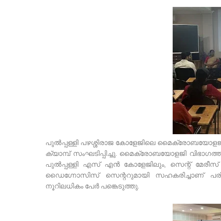
പുൽപ്പള്ളി പഴശ്ശിരാജ കോളേജിലെ മൈക്രോബയോള
ക്യാമ്പ് സംഘടിപ്പിച്ചു. മൈക്രോബയോളജി വിഭാഗത്തി
പുൽപ്പള്ളി എസ് എൻ കോളേജിലും, സെന്റ് മേരീസ്
ഡൈഗ്നോസിസ് സെന്ററുമായി സഹകരിച്ചാണ് പരിപാടി
നൂറിലധികം പേർ പങ്കെടുത്തു.