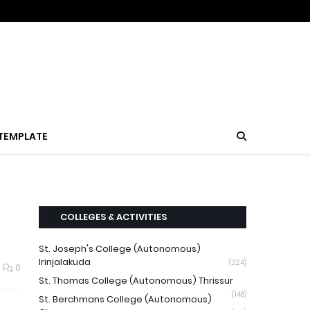
TEMPLATE
COLLEGES & ACTIVITIES
St. Joseph's College (Autonomous)
Irinjalakuda
(224)
0
St. Thomas College (Autonomous) Thrissur
(148)
St. Berchmans College (Autonomous)