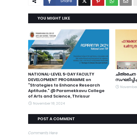
Share
YOU MIGHT LIKE
NATIONAL-LEVEL 5-DAY FACULTY
ചിത്രരചന 
DEVELOPMENT PROGRAMME on
സംഘടിപ്പിച്
“Strategies to Enhance Research
November
Aptitude.” @ Paramekkavu College
of Arts and Science, Thrissur
November 18, 2024
POST A COMMENT
Comments Here