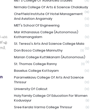
MET'S College Of Advanced Studies
(16)
Nirmala College Of Arts & Science Chalakudy
(16)
Cheffield Institute Of Hotel Management
And Aviation Angamaly
(13)
MET's School Of Engineering
(12)
Mar Athanasius College (Autonomous)
 ഫാ.
Kothamangalam
(12)
ത് എ
St. Teresa's Arts And Science College Mala
സി,
(12)
Don Bosco College Mannuthy
(11)
Marian College Kuttikkanam (Autonomous)
(11)
St. Thomas College Ranny
(11)
Baselius College Kottayam
(10)
in
Paramekkavu College Of Arts And Science
Thrissur
(10)
University Of Calicut
(10)
Holy Family College Of Education For Women
Koduvayur
(9)
Sree Kerala Varma College Thrissur
(9)