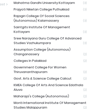
Mahatma Gandhi University Kottayam
(3)
ost
Prajyoti Niketan College Puthukkad
(3)
Rajagiri College Of Social Sciences
(Autonomous) Kalamassery
(3)
Saintgits Institute Of Management
Kottayam
(3)
Sree Narayana Guru College Of Advanced
Studies Vazhukumpara
(3)
Assumption College (Autonomous)
Changanassery
(2)
Colleges In Palakkad
(2)
Government College For Women
Thiruvananthapuram
(2)
Govt. Arts & Science College Calicut
(2)
KMEA College Of Arts And Science Edathala
Aluva
(2)
Maharaja's College (Autonomous)
(2)
Monti International Institute Of Management
Studies Malappuram
(2)