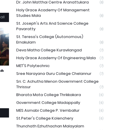
Dr. John Matthai Centre Aranattukara
(8)
Holy Grace Academy Of Management
Studies Mala
(8)
all
St. Joseph's Arts And Science College
Pavaratty
(8)
St. Teresa's College (Autonomous)
Ernakulam
(8)
Deva Matha College Kuravilangad
(7)
Holy Grace Academy Of Engineering Mala
(7)
MET'S Polytechnic
(7)
ിക
Sree Narayana Guru College Chelannur
(7)
Sri. C. Achutha Menon Government College
Thrissur
(7)
Bharata Mata College Thrikkakara
(6)
Government College Madappally
(6)
MES Asmabi College P. Vemballur
(6)
St.Peter's College Kolenchery
(6)
Thunchath Ezhuthachan Malayalam