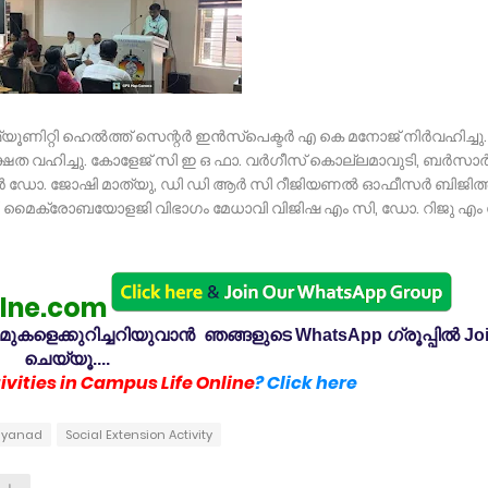
യൂണിറ്റി ഹെൽത്ത്‌ സെന്റർ ഇൻസ്‌പെക്ടർ എ കെ മനോജ്‌ നിർവഹിച്ചു.
ഷത വഹിച്ചു. കോളേജ് സി ഇ ഒ ഫാ. വർഗീസ് കൊല്ലമാവുടി, ബർസാർ
്റർ ഡോ. ജോഷി മാത്യു, ഡി ഡി ആർ സി റീജിയണൽ ഓഫീസർ ബിജിത്
പ്, മൈക്രോബയോളജി വിഭാഗം മേധാവി വിജിഷ എം സി, ഡോ. റിജു എം 
lne.com
കളെക്കുറിച്ചറിയുവാൻ ഞങ്ങളുടെ WhatsApp ഗ്രൂപ്പിൽ Jo
ചെയ്യൂ....
vities in Campus Life Online
? Click here
Wayanad
Social Extension Activity