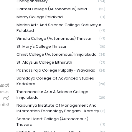
Changanassery
(124)
Carmel College (Autonomous) Mala
(95)
Mercy College Palakkad
(81)
Marian Arts And Science College Koduvayur -
Palakkad
(47)
Vimala College (Autonomous) Thrissur
(47)
St. Mary's College Thrissur
(36)
Christ College (Autonomous) Irinjalakuda
(34)
St. Aloysius College Elthuruth
(27)
Pazhassiraja College Pulpally - Wayanad
(24)
Sahrdaya College Of Advanced Studies
Kodakara
(20)
ക്കൽ
 സമയം
Tharananellur Arts & Science College
Irinjalakuda
ർ സി
(20)
്പിൽ
Naipunnya Institute Of Management And
Information Technology Pongam - Koratty
(18)
Sacred Heart College (Autonomous)
Thevara
(17)