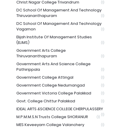
Christ Nagar College Trivandrum
(1)
DC School Of Management And Technology
Thiruvananthapuram
(1)
DC School Of Management And Technology
Vagamon
(1)
Elijah Institute Of Management Studies
(ELIMS)
(1)
Government Arts College
Thiruvananthapuram
(1)
Government Arts And Science College
Pathirippala
(1)
Government College Attingal
(1)
Government College Nedumangad
(1)
Government Victoria College Palakkad
(1)
Govt. College Chittur Palakkad
(1)
IDEAL ARTS &SCIENCE COLLEGE CHERPULASSERY
(1)
M.P.M.M.S.N Trusts College SHORANUR
(1)
MES Keveeyam College Valanchery
(1)