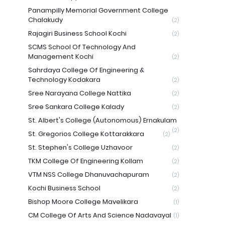
Panampilly Memorial Government College
Chalakudy
(2)
Rajagiri Business School Kochi
(2)
SCMS School Of Technology And
Management Kochi
(2)
Sahrdaya College Of Engineering &
Technology Kodakara
(2)
Sree Narayana College Nattika
(2)
Sree Sankara College Kalady
(2)
St. Albert's College (Autonomous) Ernakulam
(2)
St. Gregorios College Kottarakkara
(2)
St. Stephen's College Uzhavoor
(2)
TKM College Of Engineering Kollam
(2)
VTM NSS College Dhanuvachapuram
(2)
Kochi Business School
(2)
Bishop Moore College Mavelikara
(1)
CM College Of Arts And Science Nadavayal
(1)