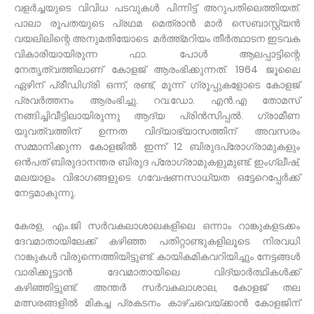
വളർച്ചയുടെ വിവിധ പടവുകൾ പിന്നിട്ട് അറുപതിലെത്തിയത്.
പാലാ രൂപതയുടെ പ്രഥമ മെത്രാൻ മാർ സെബാസ്റ്റ്യൻ
വയലിലിന്റെ അനുമതിയോടെ മർത്ത്മറിയം തീർത്ഥാടന ഇടവക
വികാരിയായിരുന്ന ഫാ. പോൾ ആലപ്പാട്ടിന്റെ
നേതൃത്വത്തിലാണ് കോളജ് ആരംഭിക്കുന്നത്. 1964 ജൂലൈ
ഏഴിന് പ്രീഡിഗ്രി ഒന്ന്, രണ്ട്, മൂന്ന് ഗ്രൂപ്പുകളോടെ കോളജ്
പ്രവർത്തനം ആരംഭിച്ചു. റവ.ഡോ. എൻ.എ തോമസ്
നങ്ങിച്ചിവീട്ടിലായിരുന്നു ആദ്യ പ്രിൻസിപ്പൽ. ഗ്രാമീണ
യുവത്വത്തിന് ഉന്നത വിദ്യാഭ്യാസത്തിന് അവസരം
സമ്മാനിക്കുന്ന കോളജിൽ ഇന്ന് 12 ബിരുദപ്രോഗ്രാമുകളും
ഒൻപത് ബിരുദാനന്തര ബിരുദ പ്രോഗ്രാമുകളുമുണ്ട്. ഇംഗ്ലീഷ്,
മലയാളം വിഭാഗങ്ങളുടെ ഗവേഷണസാധ്യത ഒട്ടേറെപ്പേർക്ക്
നേട്ടമാകുന്നു.
കേരള, എം.ജി സർവകലാശാലകളിലെ ഒന്നാം റാങ്കുകളടക്കം
ദേവമാതായിലേക്ക് കഴിഞ്ഞ പതിറ്റാണ്ടുകളിലൂടെ നിരവധി
റാങ്കുകൾ വിരുന്നെത്തിയിട്ടുണ്ട്. കായികമികവറിയിച്ചും നേട്ടങ്ങൾ
വാരിക്കൂട്ടാൻ ദേവമാതായിലെ വിദ്യാർത്ഥികൾക്ക്
കഴിഞ്ഞിട്ടുണ്ട്. അന്തർ സർവകലാശാല, കോളജ് തല
മത്സരങ്ങളിൽ മികച്ച പ്രകടനം കാഴ്ചവെയ്ക്കാൻ കോളജിന്