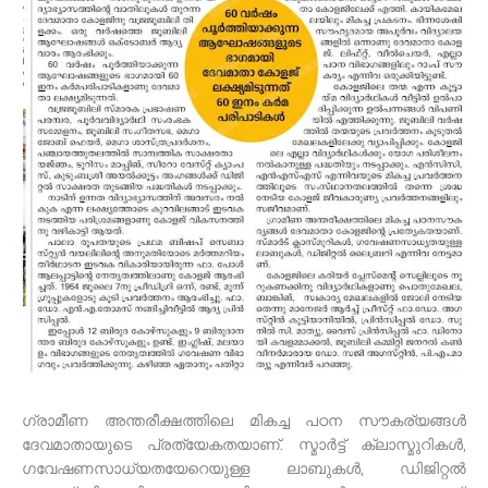
ഗ്രാമീണ അന്തരീക്ഷത്തിലെ മികച്ച പഠന സൗകര്യങ്ങൾ
ദേവമാതായുടെ പ്രത്യേകതയാണ്. സ്മാർട്ട് ക്ലാസ്മുറികൾ,
ഗവേഷണസാധ്യതയേറെയുള്ള ലാബുകൾ, ഡിജിറ്റൽ