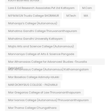
kochi Business School
Lore & Ed Research Associates Pvt Ltd Kottayam
M.Com
M.P.M.M.S.N Trusts College SHORANUR
M.Tech
MA
Maharaja's College (Autonomous)
Mahatma Gandhi College Thiruvananthapuram
Mahatma Gandhi University Kottayam
Majlis Arts and Science College (Autonomous)
Mannaniya College of Arts & Science Pangode
Mar Athanasios College for Advanced Studies -Tiruvalla
(MACFAST)
Mar Athanasius College (Autonomous) Kothamangalam
Mar Baselios College Adimaly-Idukki
MAR DIONYSIUS COLLEGE - PAZHANJI
Mar Gregorios College of Law Thiruvananthapuram
Mar Ivanios College (Autonomous) Thiruvananthapuram
Mar Thoma College Chungathara