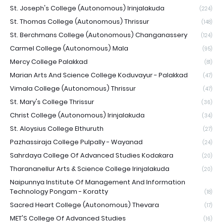
St. Joseph's College (Autonomous) Irinjalakuda
(224)
St. Thomas College (Autonomous) Thrissur
(148)
St. Berchmans College (Autonomous) Changanassery
(124)
Carmel College (Autonomous) Mala
(95)
Mercy College Palakkad
(81)
Marian Arts And Science College Koduvayur - Palakkad
(47)
Vimala College (Autonomous) Thrissur
(47)
St. Mary's College Thrissur
(36)
Christ College (Autonomous) Irinjalakuda
(34)
St. Aloysius College Elthuruth
(27)
Pazhassiraja College Pulpally - Wayanad
(24)
Sahrdaya College Of Advanced Studies Kodakara
(20)
Tharananellur Arts & Science College Irinjalakuda
(20)
Naipunnya Institute Of Management And Information
Technology Pongam - Koratty
(18)
Sacred Heart College (Autonomous) Thevara
(17)
MET'S College Of Advanced Studies
(16)