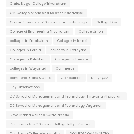
Christ Nagar College Trivandrum
CM College of Arts and Science Nadavayal
Cochin University of Science and Technology
College Day
College of Engineering Trivandrum
College Union
colleges in Ernakulam
Colleges in Idukki
Colleges in Kerala
colleges in Kottayam
Colleges in Palakkad
Colleges in Thrissur
colleges in Wayanad
Commerce
commerce Case Studies
Competition
Daily Quiz
Day Observations
DC School of Management and Technology Thiruvananthapuram
DC School of Management and Technology Vagamon
Deva Matha College Kuravilangad
Don Bosco Arts & Science College Iritty - Kannur
Don Bosco College Mannuthy
DON BOSCO-MANNUTHY