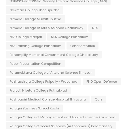
Nattika Educational Society Arts and Science College ( NES)
Newman College Thodupuzha
Nirmala College Muvattupuzha
Nirmala College of Arts & Science Chalakudy
NSS
NSS College Manjeri
NSS College Pandalam
NSS Training College Pandalam
Other Activities
Panampilly Memorial Government College Chalakudy
Paper Presentation Competition
Paramekkavu College of Arts and Science Thrissur
Pazhassiraja College Pulpally - Wayanad
PhD Open Defense
Prajyoti Niketan College Puthukkad
Pushpagiri Medical College Hospital Thiruvalla
Quiz
Rajagiri Business School Kochi
Rajagiri College of Management and Applied science Kakkanad
Rajagiri College of Social Sciences (Autonomous) Kalamassery