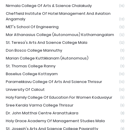
Nirmala College Of Arts & Science Chalakudy
(16)
Cheffield Institute Of Hotel Management And Aviation
Angamaly
(13)
MET's School Of Engineering
(12)
Mar Athanasius College (Autonomous) Kothamangalam
(12)
St. Teresa's Arts And Science College Mala
(12)
Don Bosco College Mannuthy
(11)
Marian College Kuttikkanam (Autonomous)
(11)
St. Thomas College Ranny
(11)
Baselius College Kottayam
(10)
Paramekkavu College Of Arts And Science Thrissur
(10)
University Of Calicut
(10)
Holy Family College Of Education For Women Koduvayur
(9)
Sree Kerala Varma College Thrissur
(9)
Dr. John Matthai Centre Aranattukara
(8)
Holy Grace Academy Of Management Studies Mala
(8)
St. Joseph's Arts And Science College Pavaratty
(8)