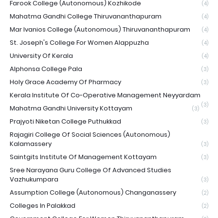
Farook College (Autonomous) Kozhikode
(4)
Mahatma Gandhi College Thiruvananthapuram
(4)
Mar Ivanios College (Autonomous) Thiruvananthapuram
(4)
St. Joseph's College For Women Alappuzha
(4)
University Of Kerala
(4)
Alphonsa College Pala
(3)
Holy Grace Academy Of Pharmacy
(3)
Kerala Institute Of Co-Operative Management Neyyardam
(3)
Mahatma Gandhi University Kottayam
(3)
Prajyoti Niketan College Puthukkad
(3)
Rajagiri College Of Social Sciences (Autonomous)
Kalamassery
(3)
Saintgits Institute Of Management Kottayam
(3)
Sree Narayana Guru College Of Advanced Studies
Vazhukumpara
(3)
Assumption College (Autonomous) Changanassery
(2)
Colleges In Palakkad
(2)