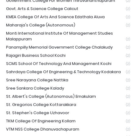
Government College For Women Thiruvananthapuram
(2)
Govt. Arts & Science College Calicut
(2)
KMEA College Of Arts And Science Edathala Aluva
(2)
Maharaja's College (Autonomous)
(2)
Monti International Institute Of Management Studies
Malappuram
(2)
Panampilly Memorial Government College Chalakudy
(2)
Rajagiri Business School Kochi
(2)
SCMS School Of Technology And Management Kochi
(2)
Sahrdaya College Of Engineering & Technology Kodakara
(2)
Sree Narayana College Nattika
(2)
Sree Sankara College Kalady
(2)
St. Albert's College (Autonomous) Ernakulam
(2)
St. Gregorios College Kottarakkara
(2)
St. Stephen's College Uzhavoor
(2)
TKM College Of Engineering Kollam
(2)
VTM NSS College Dhanuvachapuram
(2)