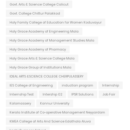
Govt. Arts & Science College Calicut
Govt. College Chittur Palakkad
Holy Family College of Education for Women Koduvayur
Holy Grace Academy of Engineering Mala
Holy Grace Academy of Management Studies Mala
Holy Grace Academy of Pharmacy
Holy Grace Arts & Science College Mala
Holy Grace Group of Institutions Mala
IDEAL ARTS &SCIENCE COLLEGE CHERPULASSERY
IES College of Engineering
induction program
Internship
Internship Test
Intership 02
IPSR Solutions
Job Fair
Kalamassery
Kannur University
Kerala Institute of Co-operative Management Neyyardam
KMEA College of Arts And Science Edathala Aluva