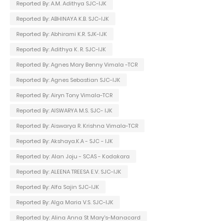
Reported By: A.M. Adithya SJC-IJK
Reported By: ABHINAYA K.B. SJC-IJK
Reported By: Abhirami K.R. SJK-IJK
Reported By: Adithya K. R. SJC-IJK
Reported By: Agnes Mary Benny Vimala -TCR
Reported By: Agnes Sebastian SJC-IJK
Reported By: Airyn Tony Vimala-TCR
Reported By: AISWARYA M.S. SJC- IJK
Reported By: Aiswarya R. Krishna Vimala-TCR
Reported By: Akshaya.K.A - SJC - IJK
Reported by: Alan Joju - SCAS - Kodakara
Reported By: ALEENA TREESA E.V. SJC-IJK
Reported By: Alfa Sajin SJC-IJK
Reported By: Alga Maria V.S. SJC-IJK
Reported by: Alina Anna St Mary's-Manacard