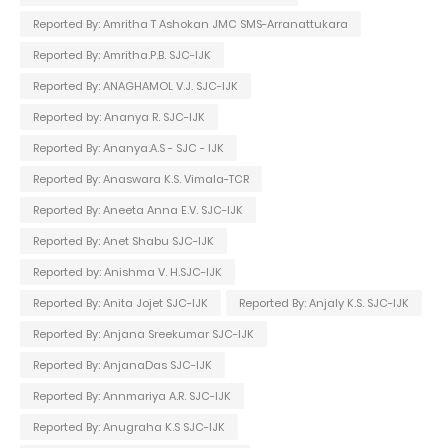
Reported By: Amritha T Ashokan JMC SMS-Arranattukara
Reported By: Amritha.P.B. SJC-IJK
Reported By: ANAGHAMOL V.J. SJC-IJK
Reported by: Ananya R. SJC-IJK
Reported By: Ananya.A.S - SJC - IJK
Reported By: Anaswara K.S. Vimala-TCR
Reported By: Aneeta Anna E.V. SJC-IJK
Reported By: Anet Shabu SJC-IJK
Reported by: Anishma V. H.SJC-IJK
Reported By: Anita Jojet SJC-IJK
Reported By: Anjaly K.S. SJC-IJK
Reported By: Anjana Sreekumar SJC-IJK
Reported By: AnjanaDas SJC-IJK
Reported By: Annmariya A.R. SJC-IJK
Reported By: Anugraha K.S SJC-IJK