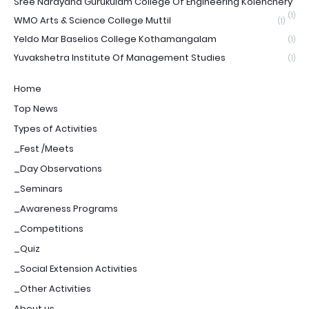
Sree Narayana Gurukulam College Of Engineering Kolenchery
(1)
WMO Arts & Science College Muttil
(1)
Yeldo Mar Baselios College Kothamangalam
(1)
Yuvakshetra Institute Of Management Studies
(1)
Home
Top News
Types of Activities
_Fest /Meets
_Day Observations
_Seminars
_Awareness Programs
_Competitions
_Quiz
_Social Extension Activities
_Other Activities
About us