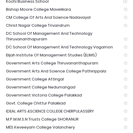
Kochi Business School
(2)
Bishop Moore College Mavelikara
(1)
CM College Of Arts And Science Nadavayal
(1)
Christ Nagar College Trivandrum
(1)
DC School Of Management And Technology
Thiruvananthapuram
(1)
DC School Of Management And Technology Vagamon
(1)
Elijah Institute Of Management Studies (ELIMS)
(1)
Government Arts College Thiruvananthapuram
(1)
Government Arts And Science College Pathirippala
(1)
Government College Attingal
(1)
Government College Nedumangad
(1)
Government Victoria College Palakkad
(1)
Govt. College Chittur Palakkad
(1)
IDEAL ARTS &SCIENCE COLLEGE CHERPULASSERY
(1)
M.P.M.M.S.N Trusts College SHORANUR
(1)
MES Keveeyam College Valanchery
(1)