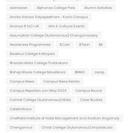
admission
Alphonsa College Pala
Alumni Activities
Amrita Vishwa Vidyapeetham - Kochi Campus
Ananya R SJC-IJK
Arts & Cultural Events
Assumption College (Autonomous) Changanassery
Awareness Programmes
B.Com
B.Tech
BA
Baselius College Kottayam
Bharata Mata College Thrikkakara
Bishop Moore College Mavelikara
BMMC
camp
Campus News
Campus News Kerala
Campus Reporters Jun-May 2024
Campus Round
Carmel College (Autonomous) Mala
Case Studies
Celebrations
Cheffield Institute of Hotel Management and Aviation Angamaly
Chengannur
Christ College (Autonomous) Irinjalakuda