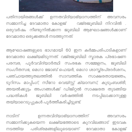
പതിനായിരങ്ങൾക്ക് ഉന്നതവിദ്യാഭ്യാസത്തിന് അവസരം
സമ്മാനിച്ച ദേവമാതാ കോളജ് വജ്രജൂബിലി നിറവിൽ .
ഒരുവർഷം നീണ്ടുനിൽക്കന്ന ജൂബിലി ആഘോഷങ്ങൾക്കാണ്
ദേവമാതാ ഒരുക്കങ്ങൾ നടത്തുന്നത്.
ആഘോഷങ്ങളുടെ ഭാഗമായി 60 ഇന കർമ്മപരിപാടികളാണ്
ദേവമാതാ ലക്ഷ്യമിടുന്നത്. വജ്രജൂബിലി സ്മാരക പ്രഭാഷണ
പരമ്പര, പൂർവവിദ്യാർത്ഥി സംരഭക സമ്മേളനം, ജൂബിലി
സംഗീതസഭ, മെഗാ ജോബ് ഫെയർ, മെഗാ ശാസ്ത്രപ്രദർശനം,
പഞ്ചായത്തുതലത്തിൽ സാമ്പത്തിക സാക്ഷരതായജ്ഞം,
ടൂറിസം മാപ്പിംഗ്, സീറോ വെയ്‌സ്റ്റ് ക്യാമ്പസ്, കുടുംബശ്രീ,
അയൽക്കൂട്ടം അംഗങ്ങൾക്ക് ഡിജിറ്റൽ സാക്ഷരത തുടങ്ങിയ
പദ്ധതികൾ ജൂബിലി വർഷത്തിൽ നടപ്പിലാക്കാനുള്ള
തയ്യാറെടുപ്പുകൾ പൂർത്തീകരിച്ചിട്ടുണ്ട്.
നാടിന് ഉന്നതവിദ്യാഭ്യാസത്തിന് അവസരം
സമ്മാനിക്കുകയെന്ന ലക്ഷ്യത്തോടെ കുറവിലങ്ങാട് ഇടവക
നടത്തിയ പരിശ്രമങ്ങളിലൂടെയാണ് ദേവമാതാ കോളജ്