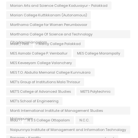
Marian Arts and Science College Koduvayur - Palakkad
Marian College Kuttikkanam (Autonomous)
Marthoma College for Women Perumbavoor
Marthoma College Of Science and Technology
Chadayamangalam
Meet / Fest
Mercy College Palakkad
MES Asmabi College P. Vemballur
MES College Marampally
MES Keveeyam College Valanchery
MES T.O. Abdulla Memorial College Kunnukara
MET's Group of Institutions Mala Thrissur
MET'S College of Advanced Studies
MET'S Polytechnic
MET's School of Engineering
Monti International Institute of Management Studies
Malappuram
Mou
N S S College Ottapalam
N.C.C.
Naipunnya Institute of Management and Information Technology
Pongam - Koratty