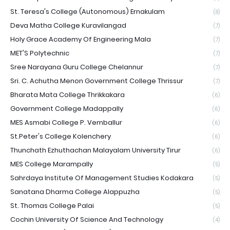
St. Teresa's College (Autonomous) Ernakulam
(8)
Deva Matha College Kuravilangad
(7)
Holy Grace Academy Of Engineering Mala
(7)
MET'S Polytechnic
(7)
Sree Narayana Guru College Chelannur
(7)
Sri. C. Achutha Menon Government College Thrissur
(7)
Bharata Mata College Thrikkakara
(6)
Government College Madappally
(6)
MES Asmabi College P. Vemballur
(6)
St.Peter's College Kolenchery
(6)
Thunchath Ezhuthachan Malayalam University Tirur
(6)
MES College Marampally
(5)
Sahrdaya Institute Of Management Studies Kodakara
(5)
Sanatana Dharma College Alappuzha
(5)
St. Thomas College Palai
(5)
Cochin University Of Science And Technology
(4)