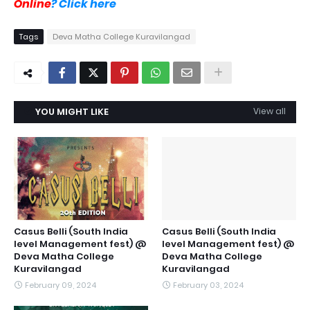
Online
? Click here
Tags
Deva Matha College Kuravilangad
YOU MIGHT LIKE
View all
Casus Belli (South India
Casus Belli (South India
level Management fest) @
level Management fest) @
Deva Matha College
Deva Matha College
Kuravilangad
Kuravilangad
February 09, 2024
February 03, 2024