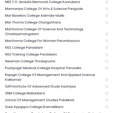
MES T.O. Abdulla Memorial College Kunnukara
(1)
Mannaniya College Of Arts & Science Pangode
(1)
Mar Baselios College Adimaly-Idukki
(1)
Mar Thoma College Chungathara
(1)
Marthoma College Of Science And Technology
Chadayamangalam
(1)
Marthoma College For Women Perumbavoor
(1)
NSS College Pandalam
(1)
NSS Training College Pandalam
(1)
Newman College Thodupuzha
(1)
Pushpagiri Medical College Hospital Thiruvalla
(1)
Rajagiri College Of Management And Applied Science
Kakkanad
(1)
SAFI Institute Of Advanced Study Vazhayur
(1)
SNM College Maliankara
(1)
School Of Management Studies Palakkad
(1)
Sree Ayyappa College Eramallikara
(1)