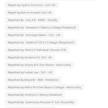
Report by: Aysha Amanna - SJC-IJK
Report by:Ashna Aneesh SJC-IJK
Reported By : Laly A B - NIMIT - Koratty
Reported by : Sreedevi K (Mercy College Palakkad)
Reported By : Sumayya Beevi - SJC - IJK
Reported by : Swetha.P (N S S College Ottapalam)
Reported by :Athira V Satheesh Vimala-TCR
Reported by Anakha K.S. SJC- IJK
Reported by Anjaly M.V. Don Bosco - Mannuthy
Reported by Isabel Joy - SJC - IJK
Reported By Maya.M - SMS - Palakkad
Reported by Neha M V Don Bosco College - Mannuthy
Reported By: Hridhya H. Mercy-Palakkad
Reported By: Jissmariya Paulson P. SJC-Pavaratty