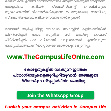
ലൈബ്രറി എന്നിവ ദേവമാതായിലെത്തുന്നവർക്കുള്ള നേട്ടമാണ്.
കോളജിലെ കരിയർ പ്ലെയ്‌സ്‌മെന്റ് സെല്ലിലൂടെ
നൂറുകണക്കിന് വിദ്യാർത്ഥികളാണ് പൊതുമേഖല, ബാങ്കിംഗ്,
സ്വകാര്യ മേഖലകളിൽ സേവനം നൽകുന്നത്.
മാനേജർ ആർച്ച്പ്രീസ്റ്റ് റവ.ഡോ. അഗസ്റ്റിൻ കൂട്ടിയാനിയിൽ
പ്രിൻസിപ്പൽ ഡോ. സുനിൽ സി. മാത്യു, വൈസ്
പ്രിൻസിപ്പൽ ഫാ. ഡിനോയി കവളമ്മാക്കൽ എന്നിവരുടെ
നേതൃത്വത്തിലാണ് ഇപ്പോൾ ദേവമാതായുടെ മുന്നേറ്റം.
www.
T
he
C
ampus
L
ife
O
nlne.com
കോളേജുകളിൽ നടക്കുന്ന ഇത്തരം
പ്രോഗ്രാമുകളെക്കുറിച്ചറിയുവാൻ ഞങ്ങളുടെ
WhatsApp ഗ്രൂപ്പിൽ Join ചെയ്യൂ....
Publish your campus activities in Campus Life