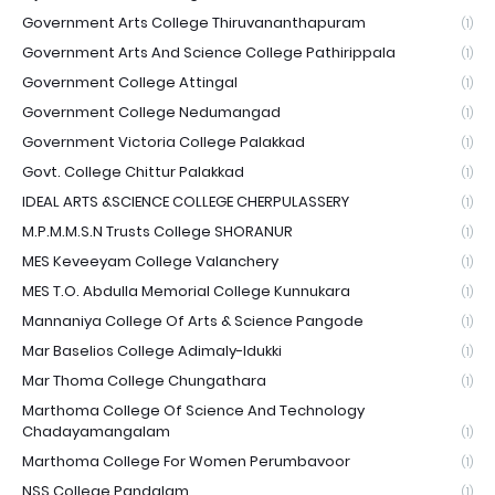
Government Arts College Thiruvananthapuram
(1)
Government Arts And Science College Pathirippala
(1)
Government College Attingal
(1)
Government College Nedumangad
(1)
Government Victoria College Palakkad
(1)
Govt. College Chittur Palakkad
(1)
IDEAL ARTS &SCIENCE COLLEGE CHERPULASSERY
(1)
M.P.M.M.S.N Trusts College SHORANUR
(1)
MES Keveeyam College Valanchery
(1)
MES T.O. Abdulla Memorial College Kunnukara
(1)
Mannaniya College Of Arts & Science Pangode
(1)
Mar Baselios College Adimaly-Idukki
(1)
Mar Thoma College Chungathara
(1)
Marthoma College Of Science And Technology
Chadayamangalam
(1)
Marthoma College For Women Perumbavoor
(1)
NSS College Pandalam
(1)