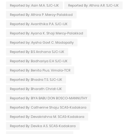
Reported by: Asin M.A. SJC-IJK
Reported By: Athira A.R. SJC-IJK
Reported By: Athira P. Mercy-Palakkad
Reported By: Avanthika P.A. SJC-IJK
Reported By: Ayana K. Shaji Mercy-Palakkad
Reported by: Aysha Govt C. Madapally
Reported By: B.S Archana SJC-IJK
Reported By: Badhariya E.H SJC-IJK
Reported By: Benita Pius. Vimala-TCR
Reported By: Bhadra T.S. SJC-IJK
Reported By: Bharath Christ-IJK
Reported By: BIYA BABU DON BOSCO-MANNUTHY
Reported By: Catherine Shaju SCAS-Kodakara
Reported By: Devakrishna M. SCAS-Kodakara
Reported By: Devika A.S. SCAS-Kodakara