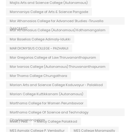
Majlis Arts and Science College (Autonomous)
Mannaniya College of Arts & Science Pangode
Mar Athanasios College for Advanced Studies -Tiruvalla
(MACFAST)
Mar Athanasius College (Autonomous) Kothamangalam
Mar Baselios College Adimaly-Idukki
MAR DIONYSIUS COLLEGE - PAZHANJI
Mar Gregorios College of Law Thiruvananthapuram
Mar Ivanios College (Autonomous) Thiruvananthapuram
Mar Thoma College Chungathara
Marian Arts and Science College Koduvayur - Palakkad
Marian College Kuttikkanam (Autonomous)
Marthoma College for Women Perumbavoor
Marthoma College Of Science and Technology
Chadayamangalam
Meet / Fest
Mercy College Palakkad
MES Asmabi College P. Vemballur
MES College Marampally