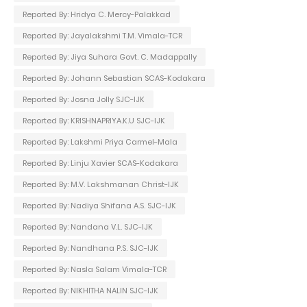
Reported By: Hridya C. Mercy-Palakkad
Reported By: Jayalakshmi T.M. Vimala-TCR
Reported By: Jiya Suhara Govt. C. Madappally
Reported By: Johann Sebastian SCAS-Kodakara
Reported By: Josna Jolly SJC-IJK
Reported By: KRISHNAPRIYA.K.U SJC-IJK
Reported By: Lakshmi Priya Carmel-Mala
Reported By: Linju Xavier SCAS-Kodakara
Reported By: M.V. Lakshmanan Christ-IJK
Reported By: Nadiya Shifana A.S. SJC-IJK
Reported By: Nandana V.L. SJC-IJK
Reported By: Nandhana P.S. SJC-IJK
Reported By: Nasla Salam Vimala-TCR
Reported By: NIKHITHA NALIN SJC-IJK