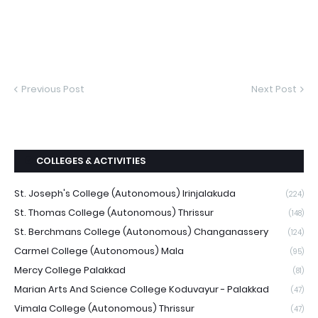
Previous Post
Next Post
COLLEGES & ACTIVITIES
St. Joseph's College (Autonomous) Irinjalakuda
(224)
St. Thomas College (Autonomous) Thrissur
(148)
St. Berchmans College (Autonomous) Changanassery
(124)
Carmel College (Autonomous) Mala
(95)
Mercy College Palakkad
(81)
Marian Arts And Science College Koduvayur - Palakkad
(47)
Vimala College (Autonomous) Thrissur
(47)