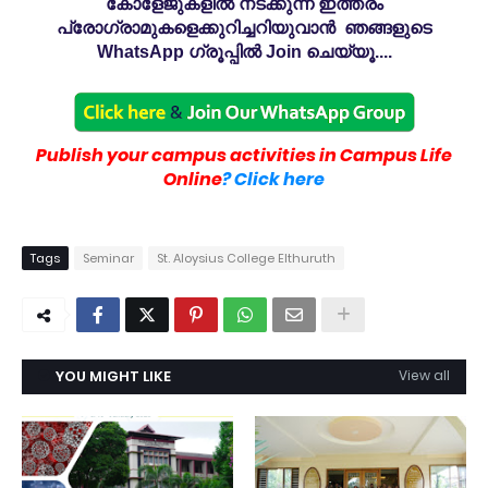
കോളേജുകളിൽ നടക്കുന്ന ഇത്തരം
പ്രോഗ്രാമുകളെക്കുറിച്ചറിയുവാൻ ഞങ്ങളുടെ
WhatsApp ഗ്രൂപ്പിൽ Join ചെയ്യൂ....
Publish your campus activities in Campus Life
Online
? Click here
Tags
Seminar
St. Aloysius College Elthuruth
YOU MIGHT LIKE
View all