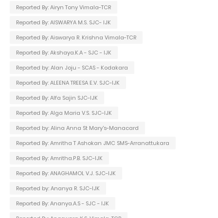
Reported By: Airyn Tony Vimala-TCR
Reported By: AISWARYA M.S. SJC- IJK
Reported By: Aiswarya R. Krishna Vimala-TCR
Reported By: Akshaya.K.A - SJC - IJK
Reported by: Alan Joju - SCAS - Kodakara
Reported By: ALEENA TREESA E.V. SJC-IJK
Reported By: Alfa Sajin SJC-IJK
Reported By: Alga Maria V.S. SJC-IJK
Reported by: Alina Anna St Mary's-Manacard
Reported By: Amritha T Ashokan JMC SMS-Arranattukara
Reported By: Amritha.P.B. SJC-IJK
Reported By: ANAGHAMOL V.J. SJC-IJK
Reported by: Ananya R. SJC-IJK
Reported By: Ananya.A.S - SJC - IJK