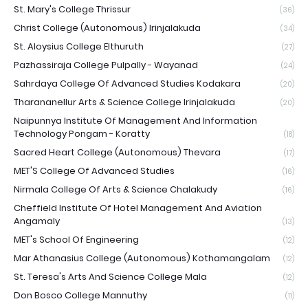
St. Mary's College Thrissur
(36)
Christ College (Autonomous) Irinjalakuda
(34)
St. Aloysius College Elthuruth
(27)
Pazhassiraja College Pulpally - Wayanad
(24)
Sahrdaya College Of Advanced Studies Kodakara
(20)
Tharananellur Arts & Science College Irinjalakuda
(20)
Naipunnya Institute Of Management And Information
Technology Pongam - Koratty
(18)
Sacred Heart College (Autonomous) Thevara
(17)
MET'S College Of Advanced Studies
(16)
Nirmala College Of Arts & Science Chalakudy
(16)
Cheffield Institute Of Hotel Management And Aviation
Angamaly
(13)
MET's School Of Engineering
(12)
Mar Athanasius College (Autonomous) Kothamangalam
(12)
St. Teresa's Arts And Science College Mala
(12)
Don Bosco College Mannuthy
(11)