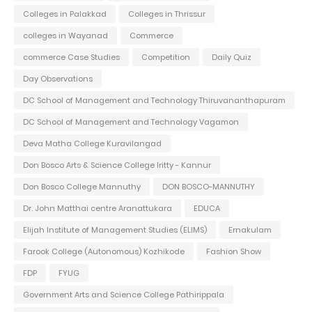
Colleges in Palakkad
Colleges in Thrissur
colleges in Wayanad
Commerce
commerce Case Studies
Competition
Daily Quiz
Day Observations
DC School of Management and Technology Thiruvananthapuram
DC School of Management and Technology Vagamon
Deva Matha College Kuravilangad
Don Bosco Arts & Science College Iritty - Kannur
Don Bosco College Mannuthy
DON BOSCO-MANNUTHY
Dr. John Matthai centre Aranattukara
EDUCA
Elijah Institute of Management Studies (ELIMS)
Ernakulam
Farook College (Autonomous) Kozhikode
Fashion Show
FDP
FYUG
Government Arts and Science College Pathirippala