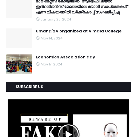
മാള മെറ്റ്സ് കോളേജിൽ "ആർട്ടിഫിഷ്യൽ
ഇൻറലിജൻസ് മേഖലയിലെ ജോലി സാധ്യതകൾ"
എന്ന വിഷയത്തിൽ വർക്ക്ഷോപ്പ് സംഘടിപ്പിച്ചു
January 23, 2024
Umang'24 organized at Vimala College
May 14, 2024
Economics Association day
May 17, 2024
SUBSCRIBE US