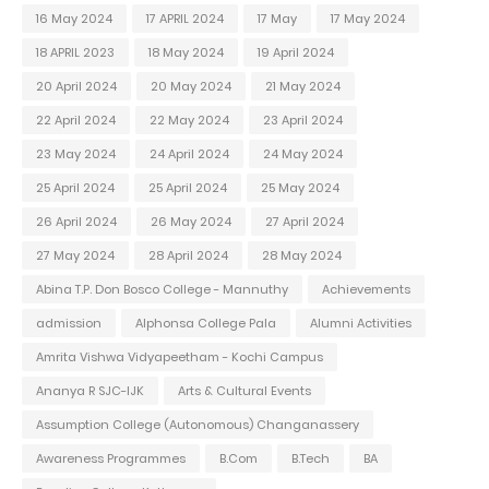
16 May 2024
17 APRIL 2024
17 May
17 May 2024
18 APRIL 2023
18 May 2024
19 April 2024
20 April 2024
20 May 2024
21 May 2024
22 April 2024
22 May 2024
23 April 2024
23 May 2024
24 April 2024
24 May 2024
25 April 2024
25 April 2024
25 May 2024
26 April 2024
26 May 2024
27 April 2024
27 May 2024
28 April 2024
28 May 2024
Abina T.P. Don Bosco College - Mannuthy
Achievements
admission
Alphonsa College Pala
Alumni Activities
Amrita Vishwa Vidyapeetham - Kochi Campus
Ananya R SJC-IJK
Arts & Cultural Events
Assumption College (Autonomous) Changanassery
Awareness Programmes
B.Com
B.Tech
BA