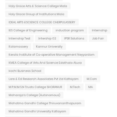
Holy Grace Arts & Science College Mala
Holy Grace Group of Institutions Mala
IDEAL ARTS &SCIENCE COLLEGE CHERPULASSERY
IES College of Engineering
induction program
Internship
Internship Test
Intership 02
IPSR Solutions
Job Fair
Kalamassery
Kannur University
Kerala Institute of Co-operative Management Neyyardam
KMEA College of Arts And Science Edathala Aluva
kochi Business School
Lore & Ed Research Associates Pvt Ltd Kottayam
M.Com
M.P.M.M.S.N Trusts College SHORANUR
M.Tech
MA
Maharaja's College (Autonomous)
Mahatma Gandhi College Thiruvananthapuram
Mahatma Gandhi University Kottayam