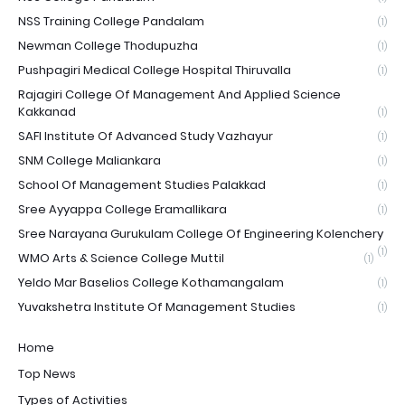
NSS Training College Pandalam
(1)
Newman College Thodupuzha
(1)
Pushpagiri Medical College Hospital Thiruvalla
(1)
Rajagiri College Of Management And Applied Science
Kakkanad
(1)
SAFI Institute Of Advanced Study Vazhayur
(1)
SNM College Maliankara
(1)
School Of Management Studies Palakkad
(1)
Sree Ayyappa College Eramallikara
(1)
Sree Narayana Gurukulam College Of Engineering Kolenchery
(1)
WMO Arts & Science College Muttil
(1)
Yeldo Mar Baselios College Kothamangalam
(1)
Yuvakshetra Institute Of Management Studies
(1)
Home
Top News
Types of Activities