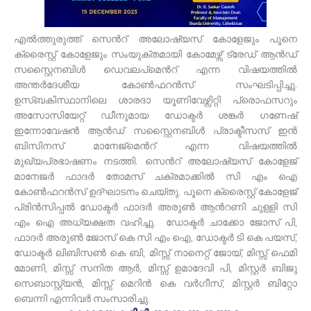
എൽത്തുരുത്ത് സെൻറ് അലോഷ്യസ് കോളേജും പൂനെ
ക്രൈസ്റ്റ് കോളേജും സംയുക്തമായി കോമേഴ്സ് ട്രേഡ് ആൻഡ്
സസ്റ്റൈനബിൾ ഡെവലപ്മെൻറ് എന്ന വിഷയത്തിൽ
അന്തർദേശീയ കോൺഫറൻസ് സംഘടിപ്പിച്ചു.
ഉസ്ബകിസ്ഥാനിലെ ശാരദാ യൂണിവേഴ്സിറ്റി പ്രൊഫസറും
അസോസിയേറ്റ് ഡീനുമായ ഡോക്ടർ ശങ്കർ ഗണേഷ്
ഇന്നോവേഷൻ ആൻഡ് സസ്റ്റൈനബിൾ പ്രാക്ടീസസ് ഇൻ
ബിസിനസ് മാനേജ്മെൻറ് എന്ന വിഷയത്തിൽ
മുഖ്യപ്രഭാഷണം നടത്തി. സെൻറ് അലോഷ്യസ് കോളേജ്
മാനേജർ ഫാദർ തോമസ് ചക്രമാക്കിൽ സി എം ഐ
കോൺഫറൻസ് ഉദ്ഘാടനം ചെയ്തു. പൂനെ ക്രൈസ്റ്റ് കോളേജ്
പ്രിൻസിപ്പൽ ഡോക്ടർ ഫാദർ അരുൺ ആൻറണി ചുള്ളി സി
എം ഐ അധ്യക്ഷത വഹിച്ചു. ഡോക്ടർ ചാക്കോ ജോസ് പി,
ഫാദർ അരുൺ ജോസ് കെ സി എം ഐ, ഡോക്ടർ ടി കെ പയസ്,
ഡോക്ടർ ലിബിസൺ കെ ബി, മിസ്സ് നാനെറ്റ് ജോയ്, മിസ്സ് ഫെമി
മോണി, മിസ്സ് സനിത ആർ, മിസ്സ് ഉമാദേവി പി, മിസ്റ്റർ ബിജു
സെബാസ്റ്റ്യൻ, മിസ്സ് മെറിൻ കെ വർഗീസ്, മിസ്റ്റർ ബിറ്റോ
ബെന്നി എന്നിവർ സംസാരിച്ചു.