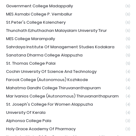
Government College Madappally
(6)
MES Asmabi College P. Vemballur
(6)
St.Peter's College Kolenchery
(6)
Thunchath Ezhuthachan Malayalam University Tirur
(6)
MES College Marampally
(5)
Sahrdaya Institute Of Management Studies Kodakara
(5)
Sanatana Dharma College Alappuzha
(5)
St. Thomas College Palai
(5)
Cochin University Of Science And Technology
(4)
Farook College (Autonomous) Kozhikode
(4)
Mahatma Gandhi College Thiruvananthapuram
(4)
Mar Ivanios College (Autonomous) Thiruvananthapuram
(4)
St. Joseph's College For Women Alappuzha
(4)
University Of Kerala
(4)
Alphonsa College Pala
(3)
Holy Grace Academy Of Pharmacy
(3)