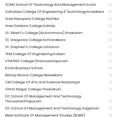
SCMS School Of Technology And Management Kochi
(2)
Sahrdaya College Of Engineering & Technology Kodakara
(2)
Sree Narayana College Nattika
(2)
Sree Sankara College Kalady
(2)
St. Albert's College (Autonomous) Ernakulam
(2)
St. Gregorios College Kottarakkara
(2)
St. Stephen's College Uzhavoor
(2)
TKM College Of Engineering Kollam
(2)
VTM NSS College Dhanuvachapuram
(2)
Kochi Business School
(2)
Bishop Moore College Mavelikara
(1)
CM College Of Arts And Science Nadavayal
(1)
Christ Nagar College Trivandrum
(1)
DC School Of Management And Technology
Thiruvananthapuram
(1)
DC School Of Management And Technology Vagamon
(1)
Elijah Institute Of Management Studies (ELIMS)
(1)