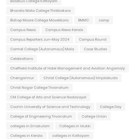
Baselius College Kottayam
Bharata Mata College Thrikkakara
Bishop Moore College Mavelikara
BMMC
camp
Campus News
Campus News Kerala
Campus Reporters Jun-May 2024
Campus Round
Carmel College (Autonomous) Mala
Case Studies
Celebrations
Cheffield Institute of Hotel Management and Aviation Angamaly
Chengannur
Christ College (Autonomous) Irinjalakuda
Christ Nagar College Trivandrum
CM College of Arts and Science Nadavayal
Cochin University of Science and Technology
College Day
College of Engineering Trivandrum
College Union
colleges in Ernakulam
Colleges in Idukki
Colleges in Kerala
colleges in Kottayam