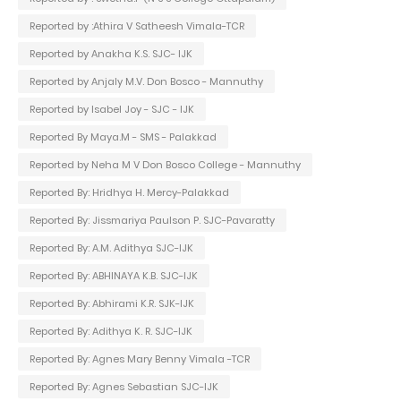
Reported by :Athira V Satheesh Vimala-TCR
Reported by Anakha K.S. SJC- IJK
Reported by Anjaly M.V. Don Bosco - Mannuthy
Reported by Isabel Joy - SJC - IJK
Reported By Maya.M - SMS - Palakkad
Reported by Neha M V Don Bosco College - Mannuthy
Reported By: Hridhya H. Mercy-Palakkad
Reported By: Jissmariya Paulson P. SJC-Pavaratty
Reported By: A.M. Adithya SJC-IJK
Reported By: ABHINAYA K.B. SJC-IJK
Reported By: Abhirami K.R. SJK-IJK
Reported By: Adithya K. R. SJC-IJK
Reported By: Agnes Mary Benny Vimala -TCR
Reported By: Agnes Sebastian SJC-IJK