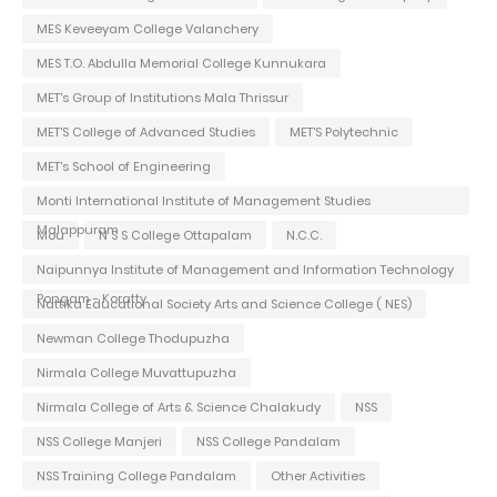
MES Keveeyam College Valanchery
MES T.O. Abdulla Memorial College Kunnukara
MET's Group of Institutions Mala Thrissur
MET'S College of Advanced Studies
MET'S Polytechnic
MET's School of Engineering
Monti International Institute of Management Studies
Malappuram
Mou
N S S College Ottapalam
N.C.C.
Naipunnya Institute of Management and Information Technology
Pongam - Koratty
Nattika Educational Society Arts and Science College ( NES)
Newman College Thodupuzha
Nirmala College Muvattupuzha
Nirmala College of Arts & Science Chalakudy
NSS
NSS College Manjeri
NSS College Pandalam
NSS Training College Pandalam
Other Activities