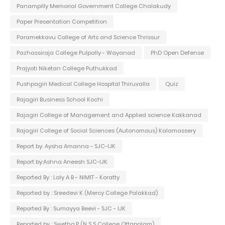
Panampilly Memorial Government College Chalakudy
Paper Presentation Competition
Paramekkavu College of Arts and Science Thrissur
Pazhassiraja College Pulpally - Wayanad
PhD Open Defense
Prajyoti Niketan College Puthukkad
Pushpagiri Medical College Hospital Thiruvalla
Quiz
Rajagiri Business School Kochi
Rajagiri College of Management and Applied science Kakkanad
Rajagiri College of Social Sciences (Autonomous) Kalamassery
Report by: Aysha Amanna - SJC-IJK
Report by:Ashna Aneesh SJC-IJK
Reported By : Laly A B - NIMIT - Koratty
Reported by : Sreedevi K (Mercy College Palakkad)
Reported By : Sumayya Beevi - SJC - IJK
Reported by : Swetha.P (N S S College Ottapalam)