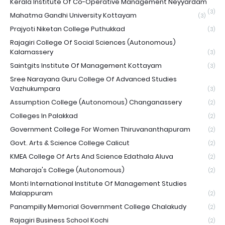
Kerala Institute Of Co-Operative Management Neyyardam
(3)
Mahatma Gandhi University Kottayam
(3)
Prajyoti Niketan College Puthukkad
(3)
Rajagiri College Of Social Sciences (Autonomous)
Kalamassery
(3)
Saintgits Institute Of Management Kottayam
(3)
Sree Narayana Guru College Of Advanced Studies
Vazhukumpara
(3)
Assumption College (Autonomous) Changanassery
(2)
Colleges In Palakkad
(2)
Government College For Women Thiruvananthapuram
(2)
Govt. Arts & Science College Calicut
(2)
KMEA College Of Arts And Science Edathala Aluva
(2)
Maharaja's College (Autonomous)
(2)
Monti International Institute Of Management Studies
Malappuram
(2)
Panampilly Memorial Government College Chalakudy
(2)
Rajagiri Business School Kochi
(2)