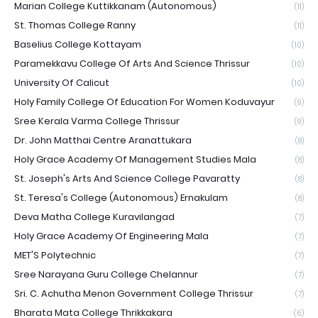
Marian College Kuttikkanam (Autonomous)
(11)
St. Thomas College Ranny
(11)
Baselius College Kottayam
(10)
Paramekkavu College Of Arts And Science Thrissur
(10)
University Of Calicut
(10)
Holy Family College Of Education For Women Koduvayur
(9)
Sree Kerala Varma College Thrissur
(9)
Dr. John Matthai Centre Aranattukara
(8)
Holy Grace Academy Of Management Studies Mala
(8)
St. Joseph's Arts And Science College Pavaratty
(8)
St. Teresa's College (Autonomous) Ernakulam
(8)
Deva Matha College Kuravilangad
(7)
Holy Grace Academy Of Engineering Mala
(7)
MET'S Polytechnic
(7)
Sree Narayana Guru College Chelannur
(7)
Sri. C. Achutha Menon Government College Thrissur
(7)
Bharata Mata College Thrikkakara
(6)