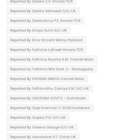
Reported By: Devika C.V. Vimala-TCR
Reported By: Devika Satheesh SJC-IJK
Reported By: Devikrishna P.S. Vimala-TCR
Reported By: Drisya Sunil SJC-IJK
Reported By: Elna Vincent Mercy-Palakad
Reported By: Fathima Latheef Vimala-TCR
Reported By: Fathima Noufira K.M. Carmel-Mala
Reported by: Fathima Rifa Govt. C - Madappally
Reported By: FATHIMA SANIYA Carmel-Mala
Reported By: Fathimathu Zamiya E.M. SJC-IJK
Reported By: GAUTHAM GOVT.C. - Kozhikode
Reported By: Gopi Krishnan V. SCAS-Kodakara
Reported By: Gopika P.G. SJC-IJK
Reported By: Greena George SJC-IJK
Reported By: Harisankar V.T. Christ-IJK