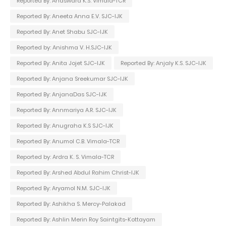
Reported By: Anaswara K.S. Vimala-TCR
Reported By: Aneeta Anna E.V. SJC-IJK
Reported By: Anet Shabu SJC-IJK
Reported by: Anishma V. H.SJC-IJK
Reported By: Anita Jojet SJC-IJK
Reported By: Anjaly K.S. SJC-IJK
Reported By: Anjana Sreekumar SJC-IJK
Reported By: AnjanaDas SJC-IJK
Reported By: Annmariya A.R. SJC-IJK
Reported By: Anugraha K.S SJC-IJK
Reported By: Anumol C.B. Vimala-TCR
Reported by: Ardra K. S. Vimala-TCR
Reported By: Arshed Abdul Rahim Christ-IJK
Reported By: Aryamol N.M. SJC-IJK
Reported By: Ashikha S. Mercy-Palakad
Reported By: Ashlin Merin Roy Saintgits-Kottayam