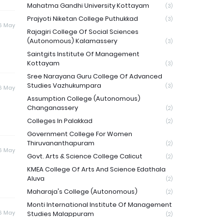
Mahatma Gandhi University Kottayam
(3)
Prajyoti Niketan College Puthukkad
(3)
6 May
Rajagiri College Of Social Sciences
(Autonomous) Kalamassery
(3)
Saintgits Institute Of Management
Kottayam
(3)
Sree Narayana Guru College Of Advanced
Studies Vazhukumpara
(3)
6 May
Assumption College (Autonomous)
Changanassery
(2)
Colleges In Palakkad
(2)
Government College For Women
Thiruvananthapuram
(2)
6 May
Govt. Arts & Science College Calicut
(2)
KMEA College Of Arts And Science Edathala
Aluva
(2)
Maharaja's College (Autonomous)
(2)
Monti International Institute Of Management
6 May
Studies Malappuram
(2)