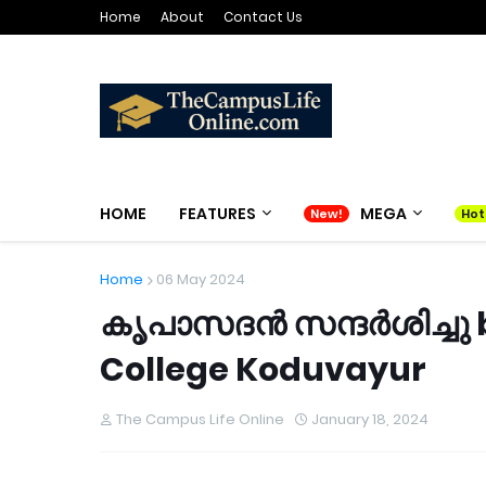
Home
About
Contact Us
HOME
FEATURES
MEGA
Home
06 May 2024
കൃപാസദൻ സന്ദർശിച്ചു b
College Koduvayur
The Campus Life Online
January 18, 2024