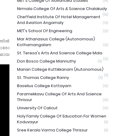
MET'S College Of Advanced Studies
(16)
Nirmala College Of Arts & Science Chalakudy
(16)
Cheffield Institute Of Hotel Management
And Aviation Angamaly
(13)
MET's School Of Engineering
(12)
Mar Athanasius College (Autonomous)
്തിൽ
Kothamangalam
(12)
 ഓരോ
St. Teresa's Arts And Science College Mala
വമായ
(12)
Don Bosco College Mannuthy
(11)
Marian College Kuttikkanam (Autonomous)
(11)
St. Thomas College Ranny
(11)
Baselius College Kottayam
(10)
Paramekkavu College Of Arts And Science
Thrissur
(10)
University Of Calicut
(10)
Holy Family College Of Education For Women
Koduvayur
(9)
Sree Kerala Varma College Thrissur
(9)