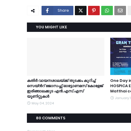
Share
YOU MIGHT LIKE
കതിർ വായനശാലയ്ക്ക് തുടക്കം കുറിച്ച്
One Day i
സെയ്ൻറ് ജോസഫ്സ് ഓട്ടോണമസ് കോളേജ്
HOSPICA E
ഇരിങ്ങാലക്കുട എൻ.എസ്.എസ്
Matthai c
യൂണിറ്റുകൾ
January 1
May 04, 2024
80 COMMENTS