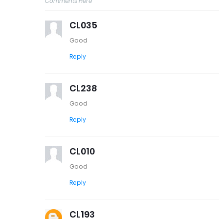
Comments Here
CL035
Good
Reply
CL238
Good
Reply
CL010
Good
Reply
CL193