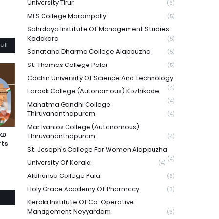
University Tirur
(6)
MES College Marampally
(5)
Sahrdaya Institute Of Management Studies
Kodakara
(5)
all
Sanatana Dharma College Alappuzha
(5)
St. Thomas College Palai
(5)
Cochin University Of Science And Technology
(4)
Farook College (Autonomous) Kozhikode
(4)
Mahatma Gandhi College
Thiruvananthapuram
(4)
Mar Ivanios College (Autonomous)
ിധ
Thiruvananthapuram
(4)
rts
St. Joseph's College For Women Alappuzha
(4)
University Of Kerala
(4)
Alphonsa College Pala
(3)
Holy Grace Academy Of Pharmacy
(3)
Kerala Institute Of Co-Operative
Management Neyyardam
(3)