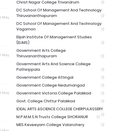
Christ Nagar College Trivandrum
(1)
DC School Of Management And Technology
Thiruvananthapuram
(1)
6 May
DC School Of Management And Technology
Vagamon
(1)
Elijah Institute Of Management Studies
(ELIMS)
(1)
Government Arts College
6 May
Thiruvananthapuram
(1)
Government Arts And Science College
Pathirippala
(1)
Government College Attingal
(1)
Government College Nedumangad
(1)
6 May
Government Victoria College Palakkad
(1)
Govt. College Chittur Palakkad
(1)
IDEAL ARTS &SCIENCE COLLEGE CHERPULASSERY
(1)
M.P.M.M.S.N Trusts College SHORANUR
(1)
MES Keveeyam College Valanchery
(1)
6 May