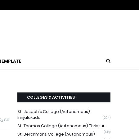
TEMPLATE
COLLEGES & ACTIVITIES
St. Joseph's College (Autonomous)
Irinjalakuda
(224)
80
St. Thomas College (Autonomous) Thrissur
(148)
St. Berchmans College (Autonomous)