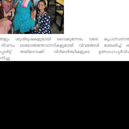
്ങളും ശുശ്രൂഷകളുമായി വൈകുന്നേരം വരെ കൃപാസദനത
ാം ദിവസം ഓരോഅന്തേവാസികളുമായി വിവരങ്ങൾ ശേഖരിച്ച്
പോർട്ട് തയ്യാറാക്കി. വിദ്യാർത്ഥികളുടെ ഉത്സാഹപൂർവ്
ച്ചു.