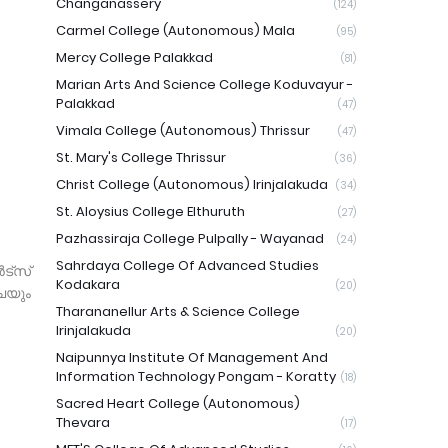
Changanassery
(124)
Carmel College (Autonomous) Mala
(95)
Mercy College Palakkad
(81)
Marian Arts And Science College Koduvayur -
Palakkad
(47)
Vimala College (Autonomous) Thrissur
(47)
St. Mary's College Thrissur
(36)
Christ College (Autonomous) Irinjalakuda
(34)
St. Aloysius College Elthuruth
(27)
Pazhassiraja College Pulpally - Wayanad
(24)
Sahrdaya College Of Advanced Studies
ട്സ്
Kodakara
(20)
ചയും
Tharananellur Arts & Science College
Irinjalakuda
(20)
Naipunnya Institute Of Management And
Information Technology Pongam - Koratty
(18)
Sacred Heart College (Autonomous)
Thevara
(17)