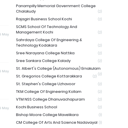
Panampilly Memorial Government College
Chalakudy
(2)
Rajagiri Business School Kochi
(2)
SCMS School Of Technology And
Management Kochi
(2)
6 May
Sahrdaya College Of Engineering &
Technology Kodakara
(2)
Sree Narayana College Nattika
(2)
Sree Sankara College Kalady
(2)
St. Albert's College (Autonomous) Ernakulam
6 May
(2)
St. Gregorios College Kottarakkara
(2)
St. Stephen's College Uzhavoor
(2)
TKM College Of Engineering Kollam
(2)
VTM NSS College Dhanuvachapuram
(2)
Kochi Business School
(2)
6 May
Bishop Moore College Mavelikara
(1)
CM College Of Arts And Science Nadavayal
(1)