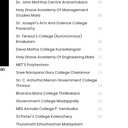
Dr. John Matthai Centre Aranattukara
(8)
Holy Grace Academy Of Management
Studies Mala
(8)
St. Joseph's Arts And Science College
Pavaratty
(8)
St. Teresa's College (Autonomous)
Ernakulam
(8)
Deva Matha College Kuravilangad
(7)
Holy Grace Academy Of Engineering Mala
(7)
MET'S Polytechnic
(7)
in
Sree Narayana Guru College Chelannur
(7)
Sri. C. Achutha Menon Government College
Thrissur
(7)
Bharata Mata College Thrikkakara
(6)
Government College Madappally
(6)
MES Asmabi College P. Vemballur
(6)
St.Peter's College Kolenchery
(6)
Thunchath Ezhuthachan Malayalam