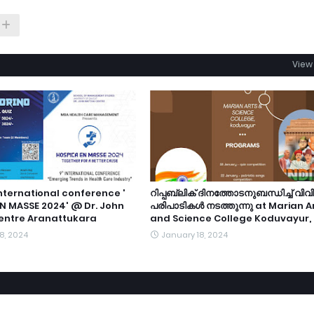
View 
nternational conference '
റിപ്പബ്ലിക് ദിനത്തോടനുബന്ധിച്ച് വിവ
N MASSE 2024' @ Dr. John
പരിപാടികൾ നടത്തുന്നു at Marian A
entre Aranattukara
and Science College Koduvayur,
8, 2024
January 18, 2024