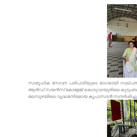
സാമൂഹിക സേവന പരിപാടിയുടെ ഭാഗമായി നാല്പതു 
ആൻഡ് സയൻസ് കോളേജ് കൊടുവായൂരിലെ കുടുംബാംഗങ്
മലമ്പുഴയിലെ വൃദ്ധമന്ദിരമായ കൃപാസദൻ സന്ദർശിച്ചു