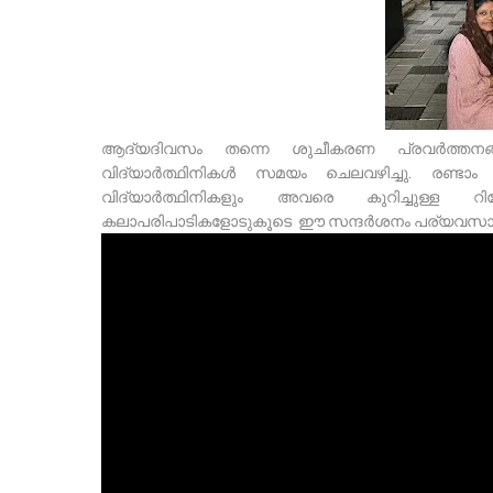
ആദ്യദിവസം തന്നെ ശുചീകരണ പ്രവർത്തനങ
വിദ്യാർത്ഥിനികൾ സമയം ചെലവഴിച്ചു. രണ്ട
വിദ്യാർത്ഥിനികളും അവരെ കുറിച്ചുള്ള റിപ്
കലാപരിപാടികളോടുകൂടെ ഈ സന്ദർശനം പര്യവസാനി