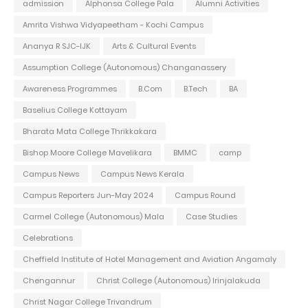
admission
Alphonsa College Pala
Alumni Activities
Amrita Vishwa Vidyapeetham - Kochi Campus
Ananya R SJC-IJK
Arts & Cultural Events
Assumption College (Autonomous) Changanassery
Awareness Programmes
B.Com
B.Tech
BA
Baselius College Kottayam
Bharata Mata College Thrikkakara
Bishop Moore College Mavelikara
BMMC
camp
Campus News
Campus News Kerala
Campus Reporters Jun-May 2024
Campus Round
Carmel College (Autonomous) Mala
Case Studies
Celebrations
Cheffield Institute of Hotel Management and Aviation Angamaly
Chengannur
Christ College (Autonomous) Irinjalakuda
Christ Nagar College Trivandrum