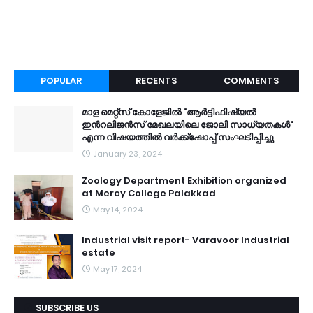
POPULAR
RECENTS
COMMENTS
മാള മെറ്റ്സ് കോളേജിൽ "ആർട്ടിഫിഷ്യൽ
ഇൻറലിജൻസ് മേഖലയിലെ ജോലി സാധ്യതകൾ"
എന്ന വിഷയത്തിൽ വർക്ക്ഷോപ്പ് സംഘടിപ്പിച്ചു
January 23, 2024
Zoology Department Exhibition organized
at Mercy College Palakkad
May 14, 2024
Industrial visit report- Varavoor Industrial
estate
May 17, 2024
SUBSCRIBE US