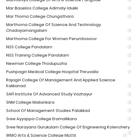
(1)
Mar Baselios College Adimaly-Idukki
(1)
Mar Thoma College Chungathara
(1)
Marthoma College Of Science And Technology
Chadayamangalam
(1)
Marthoma College For Women Perumbavoor
(1)
NSS College Pandalam
(1)
NSS Training College Pandalam
(1)
Newman College Thodupuzha
(1)
Pushpagiri Medical College Hospital Thiruvalla
(1)
Rajagiri College Of Management And Applied Science
Kakkanad
(1)
SAFI Institute Of Advanced Study Vazhayur
(1)
SNM College Maliankara
(1)
School Of Management Studies Palakkad
(1)
Sree Ayyappa College Eramallikara
(1)
Sree Narayana Gurukulam College Of Engineering Kolenchery
(1)
WMO Arts & Science College Muttil
(1)