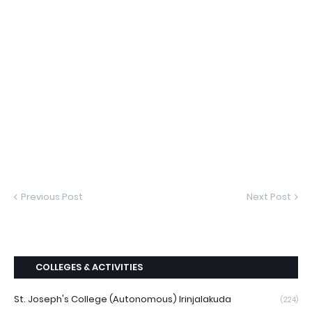
Previous Post
Next Post
COLLEGES & ACTIVITIES
St. Joseph's College (Autonomous) Irinjalakuda
(224)