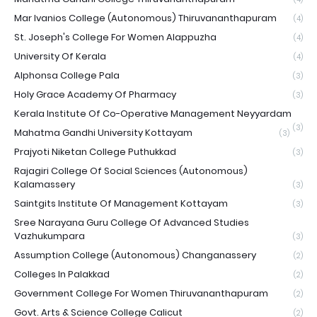
Mar Ivanios College (Autonomous) Thiruvananthapuram
(4)
St. Joseph's College For Women Alappuzha
(4)
University Of Kerala
(4)
Alphonsa College Pala
(3)
Holy Grace Academy Of Pharmacy
(3)
Kerala Institute Of Co-Operative Management Neyyardam
(3)
Mahatma Gandhi University Kottayam
(3)
Prajyoti Niketan College Puthukkad
(3)
Rajagiri College Of Social Sciences (Autonomous)
Kalamassery
(3)
Saintgits Institute Of Management Kottayam
(3)
Sree Narayana Guru College Of Advanced Studies
Vazhukumpara
(3)
Assumption College (Autonomous) Changanassery
(2)
Colleges In Palakkad
(2)
Government College For Women Thiruvananthapuram
(2)
Govt. Arts & Science College Calicut
(2)