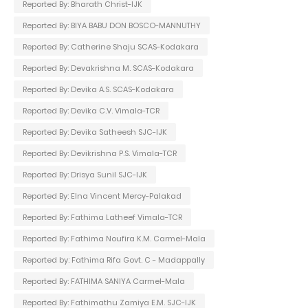
Reported By: Bharath Christ-IJK
Reported By: BIYA BABU DON BOSCO-MANNUTHY
Reported By: Catherine Shaju SCAS-Kodakara
Reported By: Devakrishna M. SCAS-Kodakara
Reported By: Devika A.S. SCAS-Kodakara
Reported By: Devika C.V. Vimala-TCR
Reported By: Devika Satheesh SJC-IJK
Reported By: Devikrishna P.S. Vimala-TCR
Reported By: Drisya Sunil SJC-IJK
Reported By: Elna Vincent Mercy-Palakad
Reported By: Fathima Latheef Vimala-TCR
Reported By: Fathima Noufira K.M. Carmel-Mala
Reported by: Fathima Rifa Govt. C - Madappally
Reported By: FATHIMA SANIYA Carmel-Mala
Reported By: Fathimathu Zamiya E.M. SJC-IJK