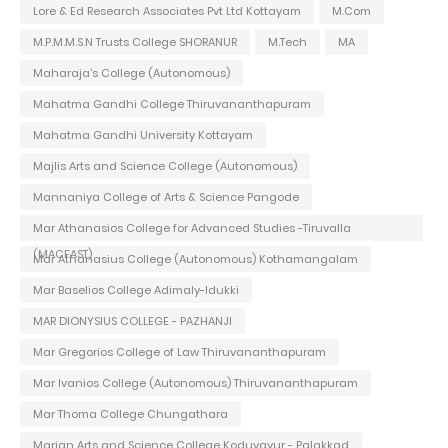
Lore & Ed Research Associates Pvt Ltd Kottayam
M.Com
M.P.M.M.S.N Trusts College SHORANUR
M.Tech
MA
Maharaja's College (Autonomous)
Mahatma Gandhi College Thiruvananthapuram
Mahatma Gandhi University Kottayam
Majlis Arts and Science College (Autonomous)
Mannaniya College of Arts & Science Pangode
Mar Athanasios College for Advanced Studies -Tiruvalla
(MACFAST)
Mar Athanasius College (Autonomous) Kothamangalam
Mar Baselios College Adimaly-Idukki
MAR DIONYSIUS COLLEGE - PAZHANJI
Mar Gregorios College of Law Thiruvananthapuram
Mar Ivanios College (Autonomous) Thiruvananthapuram
Mar Thoma College Chungathara
Marian Arts and Science College Koduvayur - Palakkad