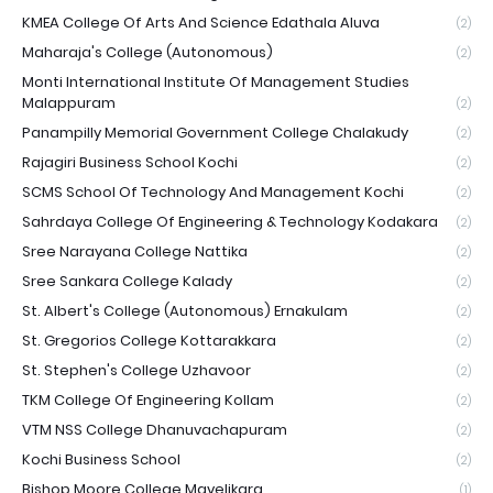
KMEA College Of Arts And Science Edathala Aluva
(2)
Maharaja's College (Autonomous)
(2)
Monti International Institute Of Management Studies
Malappuram
(2)
Panampilly Memorial Government College Chalakudy
(2)
Rajagiri Business School Kochi
(2)
SCMS School Of Technology And Management Kochi
(2)
Sahrdaya College Of Engineering & Technology Kodakara
(2)
Sree Narayana College Nattika
(2)
Sree Sankara College Kalady
(2)
St. Albert's College (Autonomous) Ernakulam
(2)
St. Gregorios College Kottarakkara
(2)
St. Stephen's College Uzhavoor
(2)
TKM College Of Engineering Kollam
(2)
VTM NSS College Dhanuvachapuram
(2)
Kochi Business School
(2)
Bishop Moore College Mavelikara
(1)