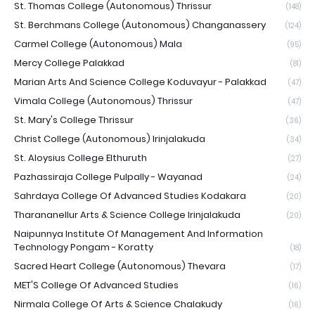
St. Thomas College (Autonomous) Thrissur
(148)
St. Berchmans College (Autonomous) Changanassery
(124)
Carmel College (Autonomous) Mala
(95)
Mercy College Palakkad
(81)
Marian Arts And Science College Koduvayur - Palakkad
(47)
Vimala College (Autonomous) Thrissur
(47)
St. Mary's College Thrissur
(36)
Christ College (Autonomous) Irinjalakuda
(34)
St. Aloysius College Elthuruth
(27)
Pazhassiraja College Pulpally - Wayanad
(24)
Sahrdaya College Of Advanced Studies Kodakara
(20)
Tharananellur Arts & Science College Irinjalakuda
(20)
Naipunnya Institute Of Management And Information
Technology Pongam - Koratty
(18)
Sacred Heart College (Autonomous) Thevara
(17)
MET'S College Of Advanced Studies
(16)
Nirmala College Of Arts & Science Chalakudy
(16)