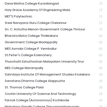
Deva Matha College Kuravilangad
(7)
Holy Grace Academy Of Engineering Mala
(7)
MET'S Polytechnic
(7)
Sree Narayana Guru College Chelannur
(7)
Sri. C. Achutha Menon Government College Thrissur
(7)
Bharata Mata College Thrikkakara
(6)
Government College Madappally
(6)
MES Asmabi College P. Vemballur
(6)
St.Peter's College Kolenchery
(6)
Thunchath Ezhuthachan Malayalam University Tirur
(6)
MES College Marampally
(5)
Sahrdaya Institute Of Management Studies Kodakara
(5)
Sanatana Dharma College Alappuzha
(5)
St. Thomas College Palai
(5)
Cochin University Of Science And Technology
(4)
Farook College (Autonomous) Kozhikode
(4)
Mahatma Gandhi College Thiruvananthapuram
(4)