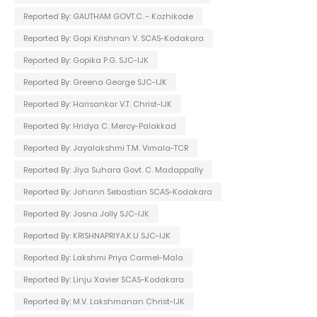
Reported By: GAUTHAM GOVT.C. - Kozhikode
Reported By: Gopi Krishnan V. SCAS-Kodakara
Reported By: Gopika P.G. SJC-IJK
Reported By: Greena George SJC-IJK
Reported By: Harisankar V.T. Christ-IJK
Reported By: Hridya C. Mercy-Palakkad
Reported By: Jayalakshmi T.M. Vimala-TCR
Reported By: Jiya Suhara Govt. C. Madappally
Reported By: Johann Sebastian SCAS-Kodakara
Reported By: Josna Jolly SJC-IJK
Reported By: KRISHNAPRIYA.K.U SJC-IJK
Reported By: Lakshmi Priya Carmel-Mala
Reported By: Linju Xavier SCAS-Kodakara
Reported By: M.V. Lakshmanan Christ-IJK