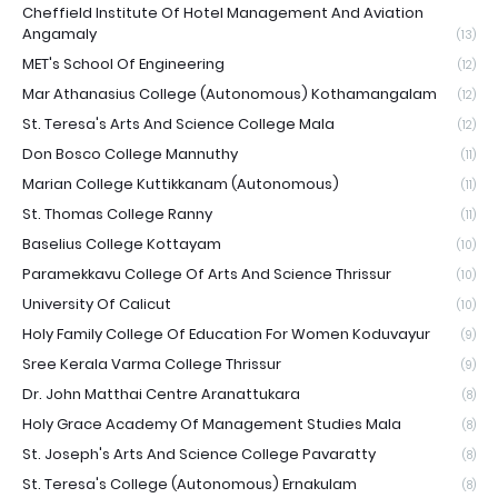
Cheffield Institute Of Hotel Management And Aviation
Angamaly
(13)
MET's School Of Engineering
(12)
Mar Athanasius College (Autonomous) Kothamangalam
(12)
St. Teresa's Arts And Science College Mala
(12)
Don Bosco College Mannuthy
(11)
Marian College Kuttikkanam (Autonomous)
(11)
St. Thomas College Ranny
(11)
Baselius College Kottayam
(10)
Paramekkavu College Of Arts And Science Thrissur
(10)
University Of Calicut
(10)
Holy Family College Of Education For Women Koduvayur
(9)
Sree Kerala Varma College Thrissur
(9)
Dr. John Matthai Centre Aranattukara
(8)
Holy Grace Academy Of Management Studies Mala
(8)
St. Joseph's Arts And Science College Pavaratty
(8)
St. Teresa's College (Autonomous) Ernakulam
(8)