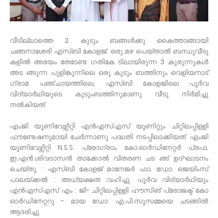
വീടില്ലാത്തെ 2 കുടും ബങ്ങൾക്കു കൈത്താങ്ങായി
ചങ്ങനാശേരി എസ്ബി കോളജ്. ഒരു മഴ പെയ്താൽ ബന്ധുവീടു
കളിൽ അഭയം തേടേണ്ട ഗതികേ ടിലായിരുന്ന 3 കുരുന്നുകൾ
അട ങ്ങുന്ന പുളിങ്കുന്നിലെ ഒരു കുടും ബത്തിനും വെളിയനാട്
ഗ്രാമ പഞ്ചായത്തിലെ, എസ്ബി കോളജിലെ പൂർവ
വിദ്യാർഥിയുടെ കുടുംബത്തിനുമാണു വീടു നിർമിച്ചു
നൽകിയത്.
എംജി യൂണിവേഴ്സിറ്റി എൻഎസ്എസ് യൂണിറ്റും ചിറ്റിലപ്പിള്ളി
ഫൗണ്ടേഷനുമായി ചേർന്നാണു പദ്ധതി നടപ്പിലാക്കിയത്. എംജി
യൂണിവേഴ്സിറ്റി N.S.S. പ്രോഗ്രാം കോ.ഓർഡിനേറ്റർ പ്രഫ.
ഇ.എൻ.ശിവദാസൻ താക്കോൽ വിതരണ ചട ങ്ങ് ഉദ്ഘാടനം
ചെയ്തു. : എസ്ബി കോളജ് മാനേജർ ഫാ. ഡോ. ജെയിംസ്
പാലയ്ക്കൽ : അധ്യക്ഷത വഹിച്ചു. പൂർവ വിദ്യാർഥിയും
എൻഎസ്എസ് എം : ജി- ചിറ്റിലപ്പിള്ളി ഹൗസിങ് പ്രോജക്ട് കോ
ഓർഡിനേറ്ററു - മായ ഡോ. എ.പി.സൂസമ്മയെ ചടങ്ങിൽ
ആദരിച്ചു.