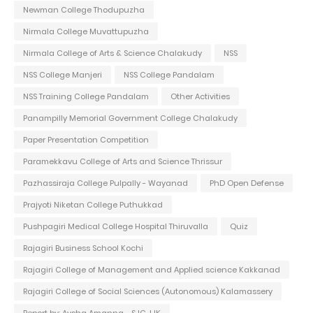
Newman College Thodupuzha
Nirmala College Muvattupuzha
Nirmala College of Arts & Science Chalakudy
NSS
NSS College Manjeri
NSS College Pandalam
NSS Training College Pandalam
Other Activities
Panampilly Memorial Government College Chalakudy
Paper Presentation Competition
Paramekkavu College of Arts and Science Thrissur
Pazhassiraja College Pulpally - Wayanad
PhD Open Defense
Prajyoti Niketan College Puthukkad
Pushpagiri Medical College Hospital Thiruvalla
Quiz
Rajagiri Business School Kochi
Rajagiri College of Management and Applied science Kakkanad
Rajagiri College of Social Sciences (Autonomous) Kalamassery
Report by: Aysha Amanna - SJC-IJK