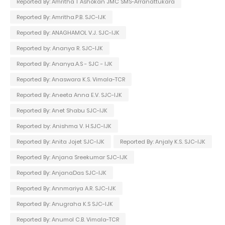
Reported By: Amritha T Ashokan JMC SMS-Arranattukara
Reported By: Amritha.P.B. SJC-IJK
Reported By: ANAGHAMOL V.J. SJC-IJK
Reported by: Ananya R. SJC-IJK
Reported By: Ananya.A.S - SJC - IJK
Reported By: Anaswara K.S. Vimala-TCR
Reported By: Aneeta Anna E.V. SJC-IJK
Reported By: Anet Shabu SJC-IJK
Reported by: Anishma V. H.SJC-IJK
Reported By: Anita Jojet SJC-IJK
Reported By: Anjaly K.S. SJC-IJK
Reported By: Anjana Sreekumar SJC-IJK
Reported By: AnjanaDas SJC-IJK
Reported By: Annmariya A.R. SJC-IJK
Reported By: Anugraha K.S SJC-IJK
Reported By: Anumol C.B. Vimala-TCR