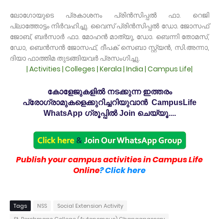
ലോഗോയുടെ പ്രകാശനം പ്രിൻസിപ്പൽ ഫാ. റെജി
പ്ലാത്തോട്ടം നിർവഹിച്ചു. വൈസ് പ്രിൻസിപ്പൽ ഡോ. ജോസഫ്
ജോബ്, ബർസാർ ഫാ. മോഹൻ മാത്യു, ഡോ. ബെന്നി തോമസ്,
ഡോ, ബെൻസൻ ജോസഫ്, ദീപക് സെബാ സ്റ്റ്യൻ, സി.അന്നാ,
ദിയാ ഫാത്തിമ തുടങ്ങിയവർ പ്രസംഗിച്ചു.
| Activities | Colleges | Kerala | India | Campus Life|
കോളേജുകളിൽ നടക്കുന്ന ഇത്തരം
പ്രോഗ്രാമുകളെക്കുറിച്ചറിയുവാൻ CampusLife
WhatsApp ഗ്രൂപ്പിൽ Join ചെയ്യൂ....
Publish your campus activities in Campus Life
Online
? Click here
Tags
NSS
Social Extension Activity