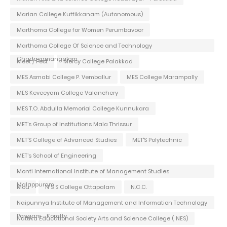
Marian College Kuttikkanam (Autonomous)
Marthoma College for Women Perumbavoor
Marthoma College Of Science and Technology
Chadayamangalam
Meet / Fest
Mercy College Palakkad
MES Asmabi College P. Vemballur
MES College Marampally
MES Keveeyam College Valanchery
MES T.O. Abdulla Memorial College Kunnukara
MET's Group of Institutions Mala Thrissur
MET'S College of Advanced Studies
MET'S Polytechnic
MET's School of Engineering
Monti International Institute of Management Studies
Malappuram
Mou
N S S College Ottapalam
N.C.C.
Naipunnya Institute of Management and Information Technology
Pongam - Koratty
Nattika Educational Society Arts and Science College ( NES)