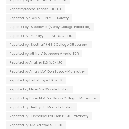
Report by:Ashna Aneesh SJC-IJK
Reported By : Laly A B - NIMIT - Koratty
Reported by : Sreedevi K (Mercy College Palakkad)
Reported By : Sumayya Beevi - SJC - IJK
Reported by : Swetha.P (N S S College Ottapalam)
Reported by :Athira V Satheesh Vimala-TCR
Reported by Anakha K.S. SJC- IJK
Reported by Anjaly M.V. Don Bosco - Mannuthy
Reported by Isabel Joy - SJC - IJK
Reported By Maya.M - SMS - Palakkad
Reported by Neha M V Don Bosco College - Mannuthy
Reported By: Hridhya H. Mercy-Palakkad
Reported By: Jissmariya Paulson P. SJC-Pavaratty
Reported By: A.M. Adithya SJC-IJK