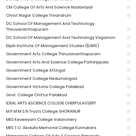
CM College Of Arts And Science Nadavayal
(1)
Christ Nagar College Trivandrum
(1)
DC School Of Management And Technology
Thiruvananthapuram
(1)
DC School Of Management And Technology Vagamon
(1)
Elijah Institute Of Management Studies (ELIMS)
(1)
Government Arts College Thiruvananthapuram
(1)
Government Arts And Science College Pathirippala
(1)
Government College Attingal
(1)
Government College Nedumangad
(1)
Government Victoria College Palakkad
(1)
Govt. College Chittur Palakkad
(1)
IDEAL ARTS &SCIENCE COLLEGE CHERPULASSERY
(1)
M.P.M.M.S.N Trusts College SHORANUR
(1)
MES Keveeyam College Valanchery
(1)
MES T.O. Abdulla Memorial College Kunnukara
(1)
Mannaniya College Of Arts & Science Pangode