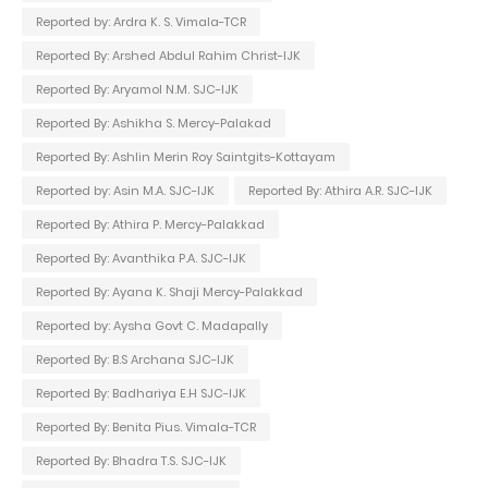
Reported by: Ardra K. S. Vimala-TCR
Reported By: Arshed Abdul Rahim Christ-IJK
Reported By: Aryamol N.M. SJC-IJK
Reported By: Ashikha S. Mercy-Palakad
Reported By: Ashlin Merin Roy Saintgits-Kottayam
Reported by: Asin M.A. SJC-IJK
Reported By: Athira A.R. SJC-IJK
Reported By: Athira P. Mercy-Palakkad
Reported By: Avanthika P.A. SJC-IJK
Reported By: Ayana K. Shaji Mercy-Palakkad
Reported by: Aysha Govt C. Madapally
Reported By: B.S Archana SJC-IJK
Reported By: Badhariya E.H SJC-IJK
Reported By: Benita Pius. Vimala-TCR
Reported By: Bhadra T.S. SJC-IJK