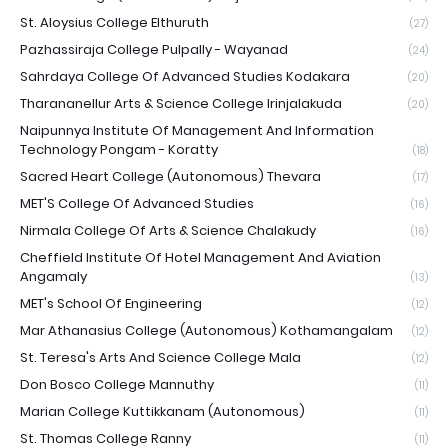
St. Aloysius College Elthuruth
(27)
Pazhassiraja College Pulpally - Wayanad
(24)
Sahrdaya College Of Advanced Studies Kodakara
(20)
Tharananellur Arts & Science College Irinjalakuda
(20)
Naipunnya Institute Of Management And Information
Technology Pongam - Koratty
(18)
Sacred Heart College (Autonomous) Thevara
(17)
MET'S College Of Advanced Studies
(16)
Nirmala College Of Arts & Science Chalakudy
(16)
Cheffield Institute Of Hotel Management And Aviation
Angamaly
(13)
MET's School Of Engineering
(12)
Mar Athanasius College (Autonomous) Kothamangalam
(12)
St. Teresa's Arts And Science College Mala
(12)
Don Bosco College Mannuthy
(11)
Marian College Kuttikkanam (Autonomous)
(11)
St. Thomas College Ranny
(11)