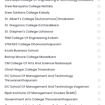
(2)
Sree Narayana College Nattika
(2)
Sree Sankara College Kalady
(2)
St. Albert's College (Autonomous) Ernakulam
(2)
St. Gregorios College Kottarakkara
(2)
St. Stephen's College Uzhavoor
(2)
TKM College Of Engineering Kollam
(2)
VTM NSS College Dhanuvachapuram
(2)
Kochi Business School
(2)
Bishop Moore College Mavelikara
(1)
CM College Of Arts And Science Nadavayal
(1)
Christ Nagar College Trivandrum
(1)
DC School Of Management And Technology
Thiruvananthapuram
(1)
DC School Of Management And Technology Vagamon
(1)
Elijah Institute Of Management Studies (ELIMS)
(1)
Government Arts College Thiruvananthapuram
(1)