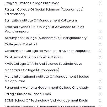
Prajyoti Niketan College Puthukkad
(3)
Rajagiri College Of Social Sciences (Autonomous)
Kalamassery
(3)
Saintgits Institute Of Management Kottayam
(3)
Sree Narayana Guru College Of Advanced Studies
Vazhukumpara
(3)
Assumption College (Autonomous) Changanassery
(2)
Colleges In Palakkad
(2)
Government College For Women Thiruvananthapuram
(2)
Govt. Arts & Science College Calicut
(2)
KMEA College Of Arts And Science Edathala Aluva
(2)
Maharaja's College (Autonomous)
(2)
Monti International Institute Of Management Studies
Malappuram
(2)
Panampilly Memorial Government College Chalakudy
(2)
Rajagiri Business School Kochi
(2)
SCMS School Of Technology And Management Kochi
(2)
Sahrdaya College Of Engineering & Technology Kodakara