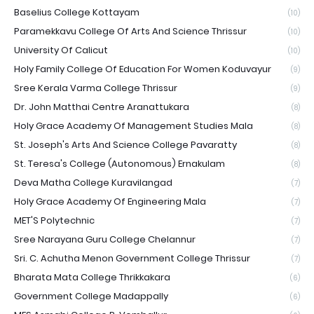
Baselius College Kottayam
(10)
Paramekkavu College Of Arts And Science Thrissur
(10)
University Of Calicut
(10)
Holy Family College Of Education For Women Koduvayur
(9)
Sree Kerala Varma College Thrissur
(9)
Dr. John Matthai Centre Aranattukara
(8)
Holy Grace Academy Of Management Studies Mala
(8)
St. Joseph's Arts And Science College Pavaratty
(8)
St. Teresa's College (Autonomous) Ernakulam
(8)
Deva Matha College Kuravilangad
(7)
Holy Grace Academy Of Engineering Mala
(7)
MET'S Polytechnic
(7)
Sree Narayana Guru College Chelannur
(7)
Sri. C. Achutha Menon Government College Thrissur
(7)
Bharata Mata College Thrikkakara
(6)
Government College Madappally
(6)