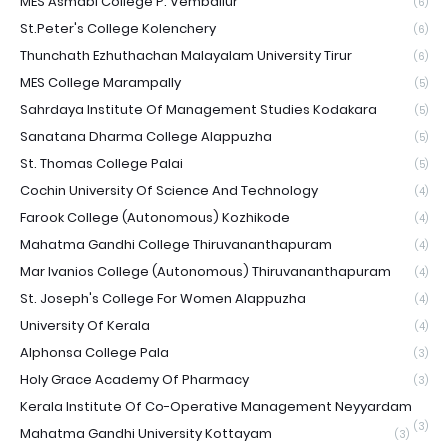
MES Asmabi College P. Vemballur
(6)
St.Peter's College Kolenchery
(6)
Thunchath Ezhuthachan Malayalam University Tirur
(6)
MES College Marampally
(5)
Sahrdaya Institute Of Management Studies Kodakara
(5)
Sanatana Dharma College Alappuzha
(5)
St. Thomas College Palai
(5)
Cochin University Of Science And Technology
(4)
Farook College (Autonomous) Kozhikode
(4)
Mahatma Gandhi College Thiruvananthapuram
(4)
Mar Ivanios College (Autonomous) Thiruvananthapuram
(4)
St. Joseph's College For Women Alappuzha
(4)
University Of Kerala
(4)
Alphonsa College Pala
(3)
Holy Grace Academy Of Pharmacy
(3)
Kerala Institute Of Co-Operative Management Neyyardam
(3)
Mahatma Gandhi University Kottayam
(3)