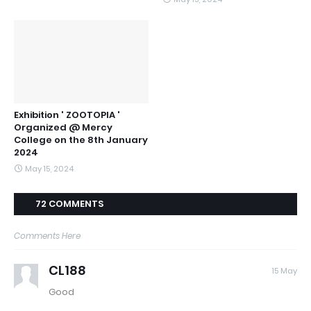
Exhibition ' ZOOTOPIA '
Organized @ Mercy
College on the 8th January
2024
May 15, 2024
72 COMMENTS
Comments Here
CL188
15 May
Good