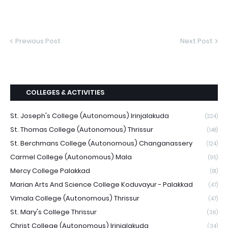
Previous Post
Next Post
COLLEGES & ACTIVITIES
St. Joseph's College (Autonomous) Irinjalakuda
(224)
St. Thomas College (Autonomous) Thrissur
(148)
St. Berchmans College (Autonomous) Changanassery
(124)
Carmel College (Autonomous) Mala
(95)
Mercy College Palakkad
(81)
Marian Arts And Science College Koduvayur - Palakkad
(47)
Vimala College (Autonomous) Thrissur
(47)
St. Mary's College Thrissur
(36)
Christ College (Autonomous) Irinjalakuda
(34)