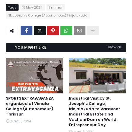
Tags
15 May 2024
Seminar
St. Joseph's College (Autonomous) Irinjalakuda
YOU MIGHT LIKE
View all
SPORTS EXTRAVAGANZA
Industrial Visit by St.
organized at Vimala
Joseph's College,
College (Autonomous)
Irinjalakuda to Varavoor
Thrissur
Industrial Estate and
Vazhani Dam on World
May 15, 2024
Entrepreneur Day
May 15, 2024