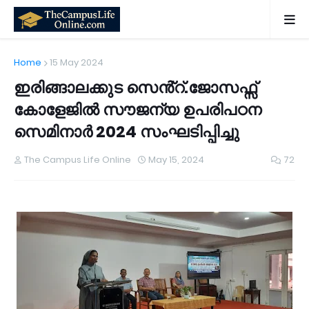
Home
15 May 2024
ഇരിങ്ങാലക്കുട സെൻ്റ്.ജോസഫ്സ്
കോളേജിൽ സൗജന്യ ഉപരിപഠന
സെമിനാർ 2024 സംഘടിപ്പിച്ചു
The Campus Life Online
May 15, 2024
72