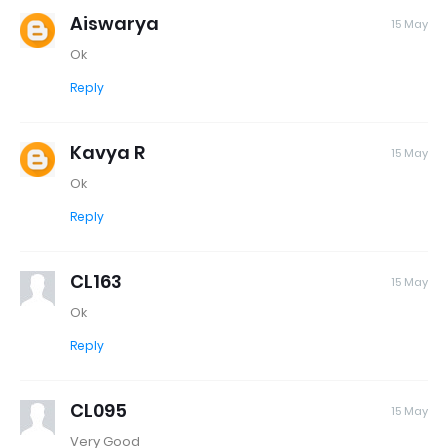
Aiswarya
15 May
Ok
Reply
Kavya R
15 May
Ok
Reply
CL163
15 May
Ok
Reply
CL095
15 May
Very Good