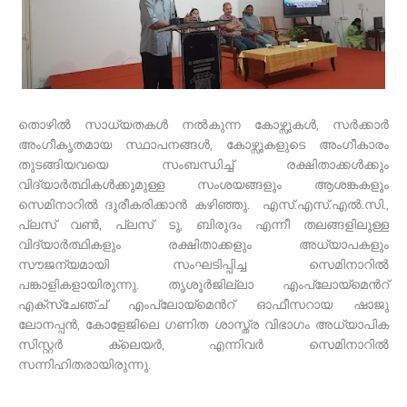
തൊഴിൽ സാധ്യതകൾ നൽകുന്ന കോഴ്സുകൾ, സർക്കാർ
അംഗീകൃതമായ സ്ഥാപനങ്ങൾ, കോഴ്സുകളുടെ അംഗീകാരം
തുടങ്ങിയവയെ സംബന്ധിച്ച് രക്ഷിതാക്കൾക്കും
വിദ്യാർത്ഥികൾക്കുമുള്ള സംശയങ്ങളും ആശങ്കകളും
സെമിനാറിൽ ദുരീകരിക്കാൻ കഴിഞ്ഞു. എസ്.എസ്.എൽ.സി.,
പ്ലസ് വൺ, പ്ലസ് ടു, ബിരുദം എന്നീ തലങ്ങളിലുള്ള
വിദ്യാർത്ഥികളും രക്ഷിതാക്കളും അധ്യാപകളും
സൗജന്യമായി സംഘടിപ്പിച്ച സെമിനാറിൽ
പങ്കാളികളായിരുന്നു. തൃശൂർജില്ലാ എംപ്ലോയ്മെൻറ്
എക്സ്ചേഞ്ച് എംപ്ലോയ്മെൻറ് ഓഫീസറായ ഷാജു
ലോനപ്പൻ, കോളേജിലെ ഗണിത ശാസ്ത്ര വിഭാഗം അധ്യാപിക
സിസ്റ്റർ ക്ലെയർ, എന്നിവർ സെമിനാറിൽ
സന്നിഹിതരായിരുന്നു.