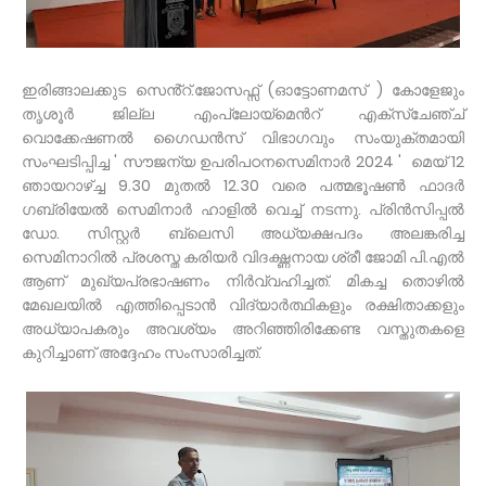
ഇരിങ്ങാലക്കുട സെൻ്റ്.ജോസഫ്സ് (ഓട്ടോണമസ് ) കോളേജും
തൃശൂർ ജില്ല എംപ്ലോയ്മെൻറ് എക്സ്ചേഞ്ച്
വൊക്കേഷണൽ ഗൈഡൻസ് വിഭാഗവും സംയുക്തമായി
സംഘടിപ്പിച്ച ' സൗജന്യ ഉപരിപഠനസെമിനാർ 2024 ' മെയ് 12
ഞായറാഴ്ച്ച 9.30 മുതൽ 12.30 വരെ പത്മഭൂഷൺ ഫാദർ
ഗബ്രിയേൽ സെമിനാർ ഹാളിൽ വെച്ച് നടന്നു. പ്രിൻസിപ്പൽ
ഡോ. സിസ്റ്റർ ബ്ലെസി അധ്യക്ഷപദം അലങ്കരിച്ച
സെമിനാറിൽ പ്രശസ്ത കരിയർ വിദഗ്ദ്ധനായ ശ്രീ ജോമി പി.എൽ
ആണ് മുഖ്യപ്രഭാഷണം നിർവ്വഹിച്ചത്. മികച്ച തൊഴിൽ
മേഖലയിൽ എത്തിപ്പെടാൻ വിദ്യാർത്ഥികളും രക്ഷിതാക്കളും
അധ്യാപകരും അവശ്യം അറിഞ്ഞിരിക്കേണ്ട വസ്തുതകളെ
കുറിച്ചാണ് അദ്ദേഹം സംസാരിച്ചത്.