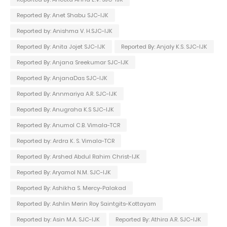
Reported By: Anet Shabu SJC-IJK
Reported by: Anishma V. H.SJC-IJK
Reported By: Anita Jojet SJC-IJK
Reported By: Anjaly K.S. SJC-IJK
Reported By: Anjana Sreekumar SJC-IJK
Reported By: AnjanaDas SJC-IJK
Reported By: Annmariya A.R. SJC-IJK
Reported By: Anugraha K.S SJC-IJK
Reported By: Anumol C.B. Vimala-TCR
Reported by: Ardra K. S. Vimala-TCR
Reported By: Arshed Abdul Rahim Christ-IJK
Reported By: Aryamol N.M. SJC-IJK
Reported By: Ashikha S. Mercy-Palakad
Reported By: Ashlin Merin Roy Saintgits-Kottayam
Reported by: Asin M.A. SJC-IJK
Reported By: Athira A.R. SJC-IJK