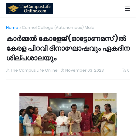
Home
Carmel College (Autonomous) Mala
കാർമ്മൽ കോളേജ് (ഓട്ടോണമസ് )ൽ
കേരള പിറവി ദിനാഘോഷവും ഏകദിന
ശില്പശാലയും
The Campus Life Online
November 03, 2023
0