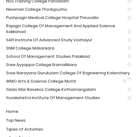
NSS Training College Pandalam
(1)
Newman College Thodupuzha
(1)
Pushpagiri Medical College Hospital Thiruvalla
(1)
Rajagiri College Of Management And Applied Science
Kakkanad
(1)
SAFI Institute Of Advanced Study Vazhayur
(1)
SNM College Maliankara
(1)
School Of Management Studies Palakkad
(1)
Sree Ayyappa College Eramallikara
(1)
Sree Narayana Gurukulam College Of Engineering Kolenchery
(1)
WMO Arts & Science College Muttil
(1)
Yeldo Mar Baselios College Kothamangalam
(1)
Yuvakshetra Institute Of Management Studies
(1)
Home
Top News
Types of Activities