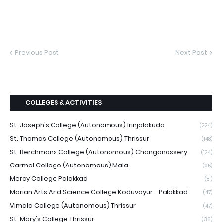
Previous Post
Next Post
COLLEGES & ACTIVITIES
St. Joseph's College (Autonomous) Irinjalakuda
(224)
St. Thomas College (Autonomous) Thrissur
(148)
St. Berchmans College (Autonomous) Changanassery
(124)
Carmel College (Autonomous) Mala
(95)
Mercy College Palakkad
(81)
Marian Arts And Science College Koduvayur - Palakkad
(47)
Vimala College (Autonomous) Thrissur
(47)
St. Mary's College Thrissur
(36)