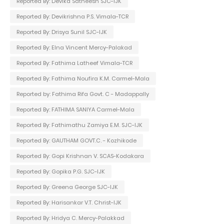
Reported By: Devika Satheesh SJC-IJK
Reported By: Devikrishna P.S. Vimala-TCR
Reported By: Drisya Sunil SJC-IJK
Reported By: Elna Vincent Mercy-Palakad
Reported By: Fathima Latheef Vimala-TCR
Reported By: Fathima Noufira K.M. Carmel-Mala
Reported by: Fathima Rifa Govt. C - Madappally
Reported By: FATHIMA SANIYA Carmel-Mala
Reported By: Fathimathu Zamiya E.M. SJC-IJK
Reported By: GAUTHAM GOVT.C. - Kozhikode
Reported By: Gopi Krishnan V. SCAS-Kodakara
Reported By: Gopika P.G. SJC-IJK
Reported By: Greena George SJC-IJK
Reported By: Harisankar V.T. Christ-IJK
Reported By: Hridya C. Mercy-Palakkad