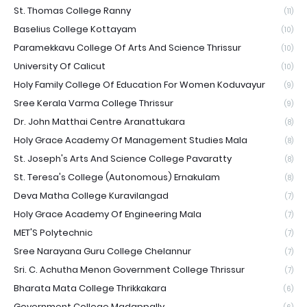
St. Thomas College Ranny
(11)
Baselius College Kottayam
(10)
Paramekkavu College Of Arts And Science Thrissur
(10)
University Of Calicut
(10)
Holy Family College Of Education For Women Koduvayur
(9)
Sree Kerala Varma College Thrissur
(9)
Dr. John Matthai Centre Aranattukara
(8)
Holy Grace Academy Of Management Studies Mala
(8)
St. Joseph's Arts And Science College Pavaratty
(8)
St. Teresa's College (Autonomous) Ernakulam
(8)
Deva Matha College Kuravilangad
(7)
Holy Grace Academy Of Engineering Mala
(7)
MET'S Polytechnic
(7)
Sree Narayana Guru College Chelannur
(7)
Sri. C. Achutha Menon Government College Thrissur
(7)
Bharata Mata College Thrikkakara
(6)
Government College Madappally