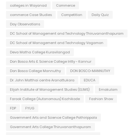
colleges in Wayanad
Commerce
commerce Case Studies
Competition
Daily Quiz
Day Observations
DC School of Management and Technology Thiruvananthapuram
DC School of Management and Technology Vagamon
Deva Matha College Kuravilangad
Don Bosco Arts & Science College Iritty - Kannur
Don Bosco College Mannuthy
DON BOSCO-MANNUTHY
Dr. John Matthai centre Aranattukara
EDUCA
Elijah Institute of Management Studies (ELIMS)
Ernakulam
Farook College (Autonomous) Kozhikode
Fashion Show
FDP
FYUG
Government Arts and Science College Pathirippala
Government Arts College Thiruvananthapuram