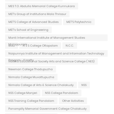
MES T.O. Abdulla Memorial College Kunnukara
MET's Group of Institutions Mala Thrissur
MET'S College of Advanced Studies
MET'S Polytechnic
MET's School of Engineering
Monti International Institute of Management Studies
Malappuram
Mou
N S S College Ottapalam
N.C.C.
Naipunnya Institute of Management and Information Technology
Pongam - Koratty
Nattika Educational Society Arts and Science College ( NES)
Newman College Thodupuzha
Nirmala College Muvattupuzha
Nirmala College of Arts & Science Chalakudy
NSS
NSS College Manjeri
NSS College Pandalam
NSS Training College Pandalam
Other Activities
Panampilly Memorial Government College Chalakudy