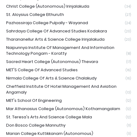
Christ College (Autonomous) Irinjalakuda
(34)
St. Aloysius College Elthuruth
(27)
Pazhassiraja College Pulpally - Wayanad
(24)
Sahrdaya College Of Advanced Studies Kodakara
(20)
Tharananellur Arts & Science College Irinjalakuda
(20)
Naipunnya Institute Of Management And Information
Technology Pongam - Koratty
(18)
Sacred Heart College (Autonomous) Thevara
(17)
MET'S College Of Advanced Studies
(16)
Nirmala College Of Arts & Science Chalakudy
(16)
Cheffield Institute Of Hotel Management And Aviation
Angamaly
(13)
MET's School Of Engineering
(12)
Mar Athanasius College (Autonomous) Kothamangalam
(12)
St. Teresa's Arts And Science College Mala
(12)
Don Bosco College Mannuthy
(11)
Marian College Kuttikkanam (Autonomous)
(11)