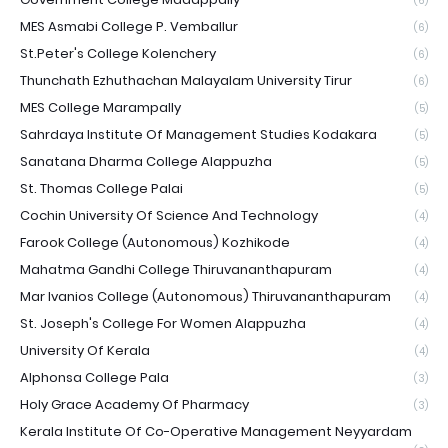
(6)
MES Asmabi College P. Vemballur
(6)
St.Peter's College Kolenchery
(6)
Thunchath Ezhuthachan Malayalam University Tirur
(6)
MES College Marampally
(5)
Sahrdaya Institute Of Management Studies Kodakara
(5)
Sanatana Dharma College Alappuzha
(5)
St. Thomas College Palai
(5)
Cochin University Of Science And Technology
(4)
Farook College (Autonomous) Kozhikode
(4)
Mahatma Gandhi College Thiruvananthapuram
(4)
Mar Ivanios College (Autonomous) Thiruvananthapuram
(4)
St. Joseph's College For Women Alappuzha
(4)
University Of Kerala
(4)
Alphonsa College Pala
(3)
Holy Grace Academy Of Pharmacy
(3)
Kerala Institute Of Co-Operative Management Neyyardam