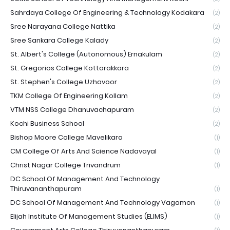
Sahrdaya College Of Engineering & Technology Kodakara
(2)
Sree Narayana College Nattika
(2)
Sree Sankara College Kalady
(2)
St. Albert's College (Autonomous) Ernakulam
(2)
St. Gregorios College Kottarakkara
(2)
St. Stephen's College Uzhavoor
(2)
TKM College Of Engineering Kollam
(2)
VTM NSS College Dhanuvachapuram
(2)
Kochi Business School
(2)
Bishop Moore College Mavelikara
(1)
CM College Of Arts And Science Nadavayal
(1)
Christ Nagar College Trivandrum
(1)
DC School Of Management And Technology
Thiruvananthapuram
(1)
DC School Of Management And Technology Vagamon
(1)
Elijah Institute Of Management Studies (ELIMS)
(1)