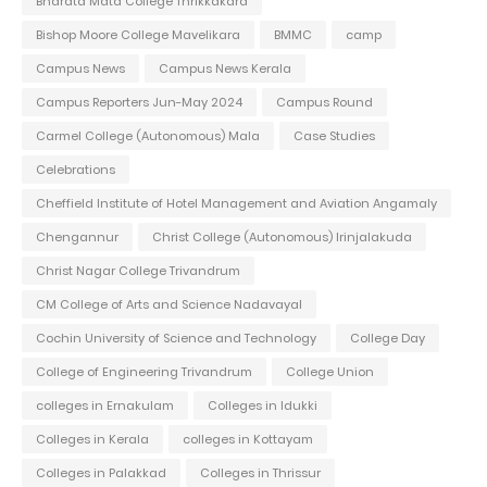
Bharata Mata College Thrikkakara
Bishop Moore College Mavelikara
BMMC
camp
Campus News
Campus News Kerala
Campus Reporters Jun-May 2024
Campus Round
Carmel College (Autonomous) Mala
Case Studies
Celebrations
Cheffield Institute of Hotel Management and Aviation Angamaly
Chengannur
Christ College (Autonomous) Irinjalakuda
Christ Nagar College Trivandrum
CM College of Arts and Science Nadavayal
Cochin University of Science and Technology
College Day
College of Engineering Trivandrum
College Union
colleges in Ernakulam
Colleges in Idukki
Colleges in Kerala
colleges in Kottayam
Colleges in Palakkad
Colleges in Thrissur