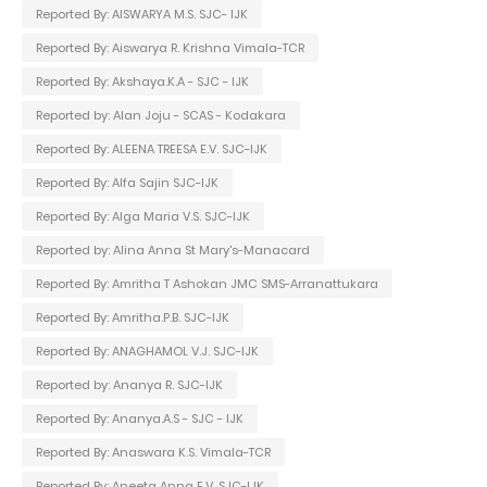
Reported By: AISWARYA M.S. SJC- IJK
Reported By: Aiswarya R. Krishna Vimala-TCR
Reported By: Akshaya.K.A - SJC - IJK
Reported by: Alan Joju - SCAS - Kodakara
Reported By: ALEENA TREESA E.V. SJC-IJK
Reported By: Alfa Sajin SJC-IJK
Reported By: Alga Maria V.S. SJC-IJK
Reported by: Alina Anna St Mary's-Manacard
Reported By: Amritha T Ashokan JMC SMS-Arranattukara
Reported By: Amritha.P.B. SJC-IJK
Reported By: ANAGHAMOL V.J. SJC-IJK
Reported by: Ananya R. SJC-IJK
Reported By: Ananya.A.S - SJC - IJK
Reported By: Anaswara K.S. Vimala-TCR
Reported By: Aneeta Anna E.V. SJC-IJK