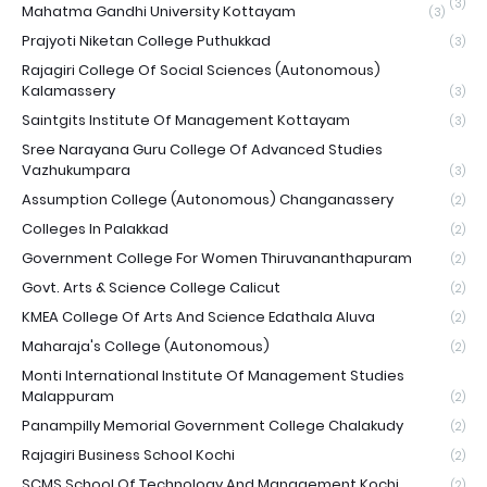
(3)
Mahatma Gandhi University Kottayam
(3)
Prajyoti Niketan College Puthukkad
(3)
Rajagiri College Of Social Sciences (Autonomous)
Kalamassery
(3)
Saintgits Institute Of Management Kottayam
(3)
Sree Narayana Guru College Of Advanced Studies
Vazhukumpara
(3)
Assumption College (Autonomous) Changanassery
(2)
Colleges In Palakkad
(2)
Government College For Women Thiruvananthapuram
(2)
Govt. Arts & Science College Calicut
(2)
KMEA College Of Arts And Science Edathala Aluva
(2)
Maharaja's College (Autonomous)
(2)
Monti International Institute Of Management Studies
Malappuram
(2)
Panampilly Memorial Government College Chalakudy
(2)
Rajagiri Business School Kochi
(2)
SCMS School Of Technology And Management Kochi
(2)