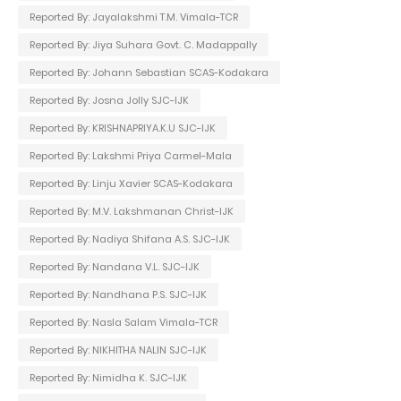
Reported By: Jayalakshmi T.M. Vimala-TCR
Reported By: Jiya Suhara Govt. C. Madappally
Reported By: Johann Sebastian SCAS-Kodakara
Reported By: Josna Jolly SJC-IJK
Reported By: KRISHNAPRIYA.K.U SJC-IJK
Reported By: Lakshmi Priya Carmel-Mala
Reported By: Linju Xavier SCAS-Kodakara
Reported By: M.V. Lakshmanan Christ-IJK
Reported By: Nadiya Shifana A.S. SJC-IJK
Reported By: Nandana V.L. SJC-IJK
Reported By: Nandhana P.S. SJC-IJK
Reported By: Nasla Salam Vimala-TCR
Reported By: NIKHITHA NALIN SJC-IJK
Reported By: Nimidha K. SJC-IJK