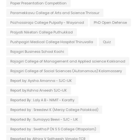
Paper Presentation Competition
Paramekkavu College of Arts and Science Thrissur
Pazhassiraja College Pulpally - Wayanad
PhD Open Defense
Prajyoti Niketan College Puthukkad
Pushpagiri Medical College Hospital Thiruvalla
Quiz
Rajagiri Business School Kochi
Rajagiri College of Management and Applied science Kakkanad
Rajagiri College of Social Sciences (Autonomous) Kalamassery
Report by: Aysha Amanna - SJC-IJK
Report by:Ashna Aneesh SJC-IJK
Reported By : Laly A B - NIMIT - Koratty
Reported by : Sreedevi K (Mercy College Palakkad)
Reported By : Sumayya Beevi - SJC - IJK
Reported by : Swetha.P (N S S College Ottapalam)
Reported by :Athira V Satheesh Vimala-TCR