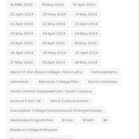
18 APRIL 2023
18 May 2024
19 April 2024
20 April 2024
20 May 2024
21 May 2024
22 April 2024
22 May 2024
23 April 2024
23 May 2024
24 April 2024
24 May 2024
25 April 2024
25 April 2024
25 May 2024
26 April 2024
26 May 2024
27 April 2024
27 May 2024
28 April 2024
28 May 2024
Abina T.P. Don Bosco College - Mannuthy
Achievements
admission
Alphonsa College Pala
Alumni Activities
Amrita Vishwa Vidyapeetham - Kochi Campus
Ananya R SJC-IJK
Arts & Cultural Events
Assumption College (Autonomous) Changanassery
Awareness Programmes
B.Com
B.Tech
BA
Baselius College Kottayam