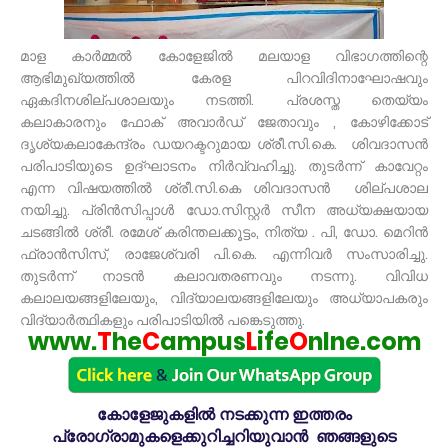
മാള കാർമ്മൽ കോളേജിൽ മലയാള വിഭാഗത്തിന്റെ
ആഭിമുഖ്യത്തിൽ കേരള പിറവിദിനാഘോഷവും
ഏകദിനശില്പശാലയും നടത്തി. പ്രശസ്ത തെയ്യം
കലാകാരനും ഫോക് അവാർഡ് ജേതാവും , കോഴിക്കോട്
ദൃശ്യകലാകേന്ദ്രം ഡയറക്ടറുമായ ശ്രീ.സി.കെ. ശിവദാസൻ
പരിപാടിയുടെ ഉദ്ഘാടനം നിർവ്വഹിച്ചു. തുടർന്ന് കാവേറ്റം
എന്ന വിഷയത്തിൽ ശ്രീ.സി.കെ ശിവദാസൻ ശില്പശാല
നയിച്ചു. പ്രിൻസിപ്പാൾ ഡോ.സിസ്റ്റർ സീന അധ്യക്ഷയായ
ചടങ്ങിൽ ശ്രീ. രമേശ് കരിന്തലക്കൂട്ടം, നിത്യ . പി, ഡോ. മെറിൻ
ഫ്രാൻസിസ്, രാജേശ്വരി പി.കെ. എന്നിവർ സംസാരിച്ചു.
തുടർന്ന് നാടൻ കലാവതരണവും നടന്നു. വിവിധ
കലാലയങ്ങളിലേയും, വിദ്യാലയങ്ങളിലേയും അധ്യാപകരും
വിദ്യാർത്ഥികളും പരിപാടിയിൽ പങ്കെടുത്തു.
www.
T
he
C
ampus
L
ife
O
nlne.com
കോളേജുകളിൽ നടക്കുന്ന ഇത്തരം
പ്രോഗ്രാമുകളെക്കുറിച്ചറിയുവാൻ ഞങ്ങളുടെ