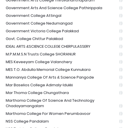
Government Arts College Thiruvananthapuram
(1)
Government Arts And Science College Pathirippala
(1)
Government College Attingal
(1)
Government College Nedumangad
(1)
Government Victoria College Palakkad
(1)
Govt. College Chittur Palakkad
(1)
IDEAL ARTS &SCIENCE COLLEGE CHERPULASSERY
(1)
M.P.M.M.S.N Trusts College SHORANUR
(1)
MES Keveeyam College Valanchery
(1)
MES T.O. Abdulla Memorial College Kunnukara
(1)
Mannaniya College Of Arts & Science Pangode
(1)
Mar Baselios College Adimaly-Idukki
(1)
Mar Thoma College Chungathara
(1)
Marthoma College Of Science And Technology
Chadayamangalam
(1)
Marthoma College For Women Perumbavoor
(1)
NSS College Pandalam
(1)