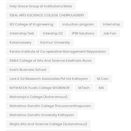
Holy Grace Group of Institutions Mala
IDEAL ARTS &SCIENCE COLLEGE CHERPULASSERY
IES College of Engineering
induction program
Internship
Internship Test
Intership 02
IPSR Solutions
Job Fair
Kalamassery
Kannur University
Kerala Institute of Co-operative Management Neyyardam
KMEA College of Arts And Science Edathala Aluva
kochi Business School
Lore & Ed Research Associates Pvt Ltd Kottayam
M.Com
M.P.M.M.S.N Trusts College SHORANUR
M.Tech
MA
Maharaja's College (Autonomous)
Mahatma Gandhi College Thiruvananthapuram
Mahatma Gandhi University Kottayam
Majlis Arts and Science College (Autonomous)