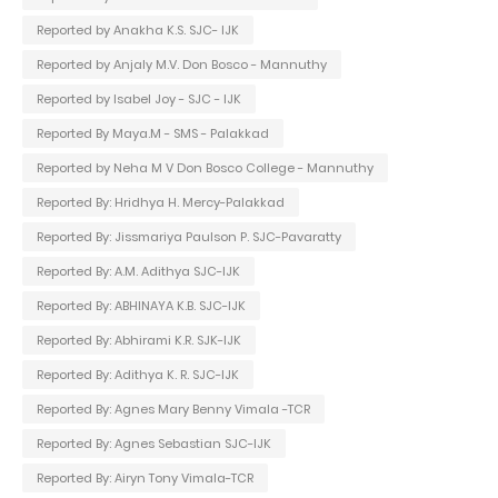
Reported by Anakha K.S. SJC- IJK
Reported by Anjaly M.V. Don Bosco - Mannuthy
Reported by Isabel Joy - SJC - IJK
Reported By Maya.M - SMS - Palakkad
Reported by Neha M V Don Bosco College - Mannuthy
Reported By: Hridhya H. Mercy-Palakkad
Reported By: Jissmariya Paulson P. SJC-Pavaratty
Reported By: A.M. Adithya SJC-IJK
Reported By: ABHINAYA K.B. SJC-IJK
Reported By: Abhirami K.R. SJK-IJK
Reported By: Adithya K. R. SJC-IJK
Reported By: Agnes Mary Benny Vimala -TCR
Reported By: Agnes Sebastian SJC-IJK
Reported By: Airyn Tony Vimala-TCR