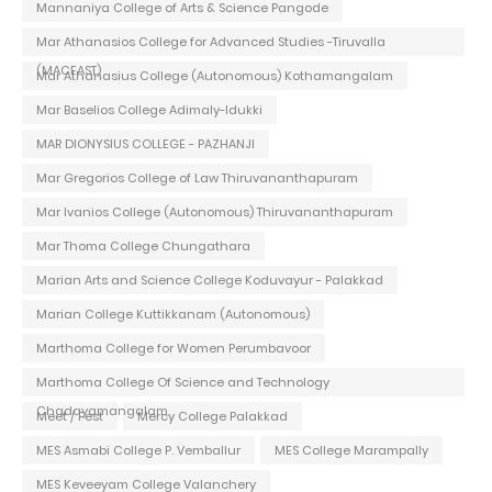
Mannaniya College of Arts & Science Pangode
Mar Athanasios College for Advanced Studies -Tiruvalla
(MACFAST)
Mar Athanasius College (Autonomous) Kothamangalam
Mar Baselios College Adimaly-Idukki
MAR DIONYSIUS COLLEGE - PAZHANJI
Mar Gregorios College of Law Thiruvananthapuram
Mar Ivanios College (Autonomous) Thiruvananthapuram
Mar Thoma College Chungathara
Marian Arts and Science College Koduvayur - Palakkad
Marian College Kuttikkanam (Autonomous)
Marthoma College for Women Perumbavoor
Marthoma College Of Science and Technology
Chadayamangalam
Meet / Fest
Mercy College Palakkad
MES Asmabi College P. Vemballur
MES College Marampally
MES Keveeyam College Valanchery