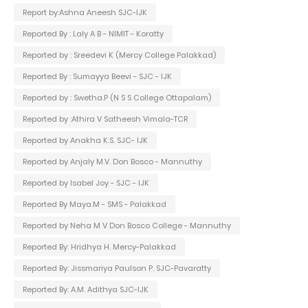
Report by:Ashna Aneesh SJC-IJK
Reported By : Laly A B - NIMIT - Koratty
Reported by : Sreedevi K (Mercy College Palakkad)
Reported By : Sumayya Beevi - SJC - IJK
Reported by : Swetha.P (N S S College Ottapalam)
Reported by :Athira V Satheesh Vimala-TCR
Reported by Anakha K.S. SJC- IJK
Reported by Anjaly M.V. Don Bosco - Mannuthy
Reported by Isabel Joy - SJC - IJK
Reported By Maya.M - SMS - Palakkad
Reported by Neha M V Don Bosco College - Mannuthy
Reported By: Hridhya H. Mercy-Palakkad
Reported By: Jissmariya Paulson P. SJC-Pavaratty
Reported By: A.M. Adithya SJC-IJK