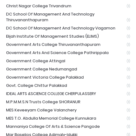
Christ Nagar College Trivandrum
(1)
DC School Of Management And Technology
Thiruvananthapuram
(1)
DC School Of Management And Technology Vagamon
(1)
Elijah Institute Of Management Studies (ELIMS)
(1)
Government Arts College Thiruvananthapuram
(1)
Government Arts And Science College Pathirippala
(1)
Government College Attingal
(1)
Government College Nedumangad
(1)
Government Victoria College Palakkad
(1)
Govt. College Chittur Palakkad
(1)
IDEAL ARTS &SCIENCE COLLEGE CHERPULASSERY
(1)
M.P.M.M.S.N Trusts College SHORANUR
(1)
MES Keveeyam College Valanchery
(1)
MES T.O. Abdulla Memorial College Kunnukara
(1)
Mannaniya College Of Arts & Science Pangode
(1)
Mar Baselios College Adimaly-Idukki
(1)