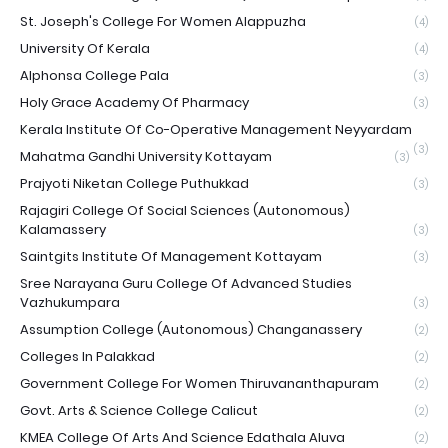
St. Joseph's College For Women Alappuzha
(4)
University Of Kerala
(4)
Alphonsa College Pala
(3)
Holy Grace Academy Of Pharmacy
(3)
Kerala Institute Of Co-Operative Management Neyyardam
(3)
Mahatma Gandhi University Kottayam
(3)
Prajyoti Niketan College Puthukkad
(3)
Rajagiri College Of Social Sciences (Autonomous)
Kalamassery
(3)
Saintgits Institute Of Management Kottayam
(3)
Sree Narayana Guru College Of Advanced Studies
Vazhukumpara
(3)
Assumption College (Autonomous) Changanassery
(2)
Colleges In Palakkad
(2)
Government College For Women Thiruvananthapuram
(2)
Govt. Arts & Science College Calicut
(2)
KMEA College Of Arts And Science Edathala Aluva
(2)