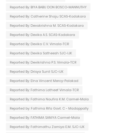
Reported By: BIYA BABU DON BOSCO-MANNUTHY
Reported By: Catherine Shaju SCAS-Kodakara
Reported By: Devakrishna M. SCAS-Kodakara
Reported By: Devika A.S. SCAS-Kodakara
Reported By: Devika C.V. Vimala-TCR
Reported By: Devika Satheesh SJC-IJK
Reported By: Devikrishna P.S. Vimala-TCR
Reported By: Drisya Sunil SJC-IJK
Reported By: Elna Vincent Mercy-Palakad
Reported By: Fathima Latheef Vimala-TCR
Reported By: Fathima Noufira K.M. Carmel-Mala
Reported by: Fathima Rifa Govt. C - Madappally
Reported By: FATHIMA SANIYA Carmel-Mala
Reported By: Fathimathu Zamiya E.M. SJC-IJK