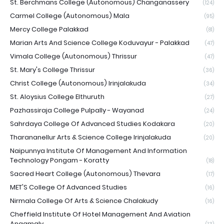
St. Berchmans College (Autonomous) Changanassery
(124)
Carmel College (Autonomous) Mala
(95)
Mercy College Palakkad
(81)
Marian Arts And Science College Koduvayur - Palakkad
(47)
Vimala College (Autonomous) Thrissur
(47)
St. Mary's College Thrissur
(36)
Christ College (Autonomous) Irinjalakuda
(34)
St. Aloysius College Elthuruth
(27)
Pazhassiraja College Pulpally - Wayanad
(24)
Sahrdaya College Of Advanced Studies Kodakara
(20)
Tharananellur Arts & Science College Irinjalakuda
(20)
Naipunnya Institute Of Management And Information
Technology Pongam - Koratty
(18)
Sacred Heart College (Autonomous) Thevara
(17)
MET'S College Of Advanced Studies
(16)
Nirmala College Of Arts & Science Chalakudy
(16)
Cheffield Institute Of Hotel Management And Aviation
Angamaly