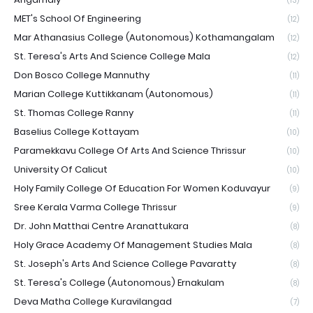
(13)
MET's School Of Engineering
(12)
Mar Athanasius College (Autonomous) Kothamangalam
(12)
St. Teresa's Arts And Science College Mala
(12)
Don Bosco College Mannuthy
(11)
Marian College Kuttikkanam (Autonomous)
(11)
St. Thomas College Ranny
(11)
Baselius College Kottayam
(10)
Paramekkavu College Of Arts And Science Thrissur
(10)
University Of Calicut
(10)
Holy Family College Of Education For Women Koduvayur
(9)
Sree Kerala Varma College Thrissur
(9)
Dr. John Matthai Centre Aranattukara
(8)
Holy Grace Academy Of Management Studies Mala
(8)
St. Joseph's Arts And Science College Pavaratty
(8)
St. Teresa's College (Autonomous) Ernakulam
(8)
Deva Matha College Kuravilangad
(7)