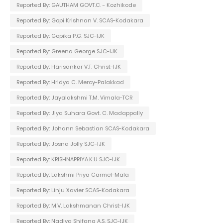
Reported By: GAUTHAM GOVT.C. - Kozhikode
Reported By: Gopi Krishnan V. SCAS-Kodakara
Reported By: Gopika P.G. SJC-IJK
Reported By: Greena George SJC-IJK
Reported By: Harisankar V.T. Christ-IJK
Reported By: Hridya C. Mercy-Palakkad
Reported By: Jayalakshmi T.M. Vimala-TCR
Reported By: Jiya Suhara Govt. C. Madappally
Reported By: Johann Sebastian SCAS-Kodakara
Reported By: Josna Jolly SJC-IJK
Reported By: KRISHNAPRIYA.K.U SJC-IJK
Reported By: Lakshmi Priya Carmel-Mala
Reported By: Linju Xavier SCAS-Kodakara
Reported By: M.V. Lakshmanan Christ-IJK
Reported By: Nadiya Shifana A.S. SJC-IJK