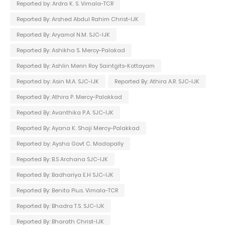
Reported by: Ardra K. S. Vimala-TCR
Reported By: Arshed Abdul Rahim Christ-IJK
Reported By: Aryamol N.M. SJC-IJK
Reported By: Ashikha S. Mercy-Palakad
Reported By: Ashlin Merin Roy Saintgits-Kottayam
Reported by: Asin M.A. SJC-IJK
Reported By: Athira A.R. SJC-IJK
Reported By: Athira P. Mercy-Palakkad
Reported By: Avanthika P.A. SJC-IJK
Reported By: Ayana K. Shaji Mercy-Palakkad
Reported by: Aysha Govt C. Madapally
Reported By: B.S Archana SJC-IJK
Reported By: Badhariya E.H SJC-IJK
Reported By: Benita Pius. Vimala-TCR
Reported By: Bhadra T.S. SJC-IJK
Reported By: Bharath Christ-IJK