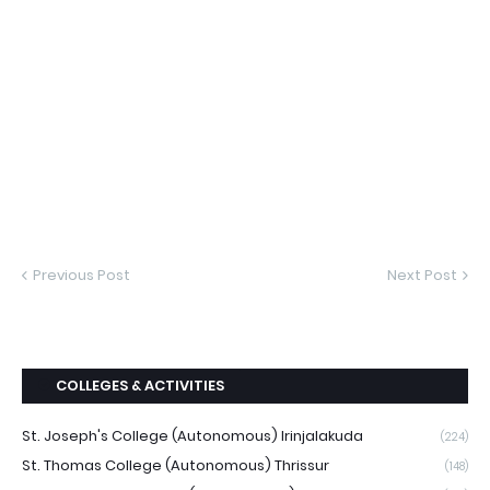
Previous Post
Next Post
COLLEGES & ACTIVITIES
St. Joseph's College (Autonomous) Irinjalakuda
(224)
St. Thomas College (Autonomous) Thrissur
(148)