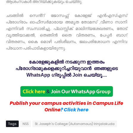
ആശംസകൾ അറിയിക്കുകയും ചെയ്തു.
ചടങ്ങിൽ സെൻ്റ് ജോസഫ്സ് കോളേജ് എൻഎസ്എസ്
പ്രോഗ്രാം ഓഫീസർമാരായ അമൃത തോമസ് ,വീണാ സാനി
എന്നിവർ സംസാരിച്ചു. പ്ലാസ്റ്റിക് മാലിന്യശേഖരണം, തോട്
വൃത്തിയാക്കൽ, തെങ്ങിൻ തൈ വിതരണം, പേപ്പർ ബാഗ്
വിതരണം, കൈ മൊഴി പരിശീലനം, ജലപരിശോധന എന്നിവ
പ്രധാന പരിപാടികളായിരുന്നു.
കോളേജുകളിൽ നടക്കുന്ന ഇത്തരം
പ്രോഗ്രാമുകളെക്കുറിച്ചറിയുവാൻ ഞങ്ങളുടെ
WhatsApp ഗ്രൂപ്പിൽ Join ചെയ്യൂ....
Publish your campus activities in Campus Life
Online
? Click here
Tags
NSS
St. Joseph's College (Autonomous) Irinjalakuda