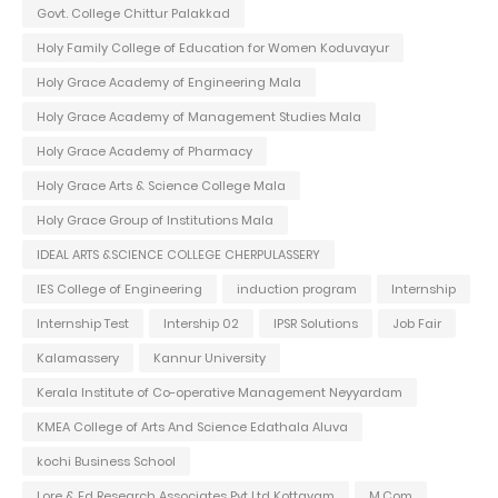
Govt. College Chittur Palakkad
Holy Family College of Education for Women Koduvayur
Holy Grace Academy of Engineering Mala
Holy Grace Academy of Management Studies Mala
Holy Grace Academy of Pharmacy
Holy Grace Arts & Science College Mala
Holy Grace Group of Institutions Mala
IDEAL ARTS &SCIENCE COLLEGE CHERPULASSERY
IES College of Engineering
induction program
Internship
Internship Test
Intership 02
IPSR Solutions
Job Fair
Kalamassery
Kannur University
Kerala Institute of Co-operative Management Neyyardam
KMEA College of Arts And Science Edathala Aluva
kochi Business School
Lore & Ed Research Associates Pvt Ltd Kottayam
M.Com