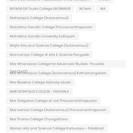
M.P.M.M.S.N Trusts College SHORANUR
M.Tech
MA
Maharaja's College (Autonomous)
Mahatma Gandhi College Thiruvananthapuram
Mahatma Gandhi University Kottayam
Majlis Arts and Science College (Autonomous)
Mannaniya College of Arts & Science Pangode
Mar Athanasios College for Advanced Studies -Tiruvalla
(MACFAST)
Mar Athanasius College (Autonomous) Kothamangalam
Mar Baselios College Adimaly-Idukki
MAR DIONYSIUS COLLEGE - PAZHANJI
Mar Gregorios College of Law Thiruvananthapuram
Mar Ivanios College (Autonomous) Thiruvananthapuram
Mar Thoma College Chungathara
Marian Arts and Science College Koduvayur - Palakkad