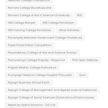
Newman College Thodupuzha
Nirmala College Muvattupuzha
Nirmala College of Arts & Science Chalakudy
NSS
NSS College Manjeri
NSS College Pandalam
NSS Training College Pandalam
Other Activities
Panampilly Memorial Government College Chalakudy
Paper Presentation Competition
Paramekkavu College of Arts and Science Thrissur
Pazhassiraja College Pulpally - Wayanad
PhD Open Defense
Prajyoti Niketan College Puthukkad
Pushpagiri Medical College Hospital Thiruvalla
Quiz
Rajagiri Business School Kochi
Rajagiri College of Management and Applied science Kakkanad
Rajagiri College of Social Sciences (Autonomous) Kalamassery
Report by: Aysha Amanna - SJC-IJK