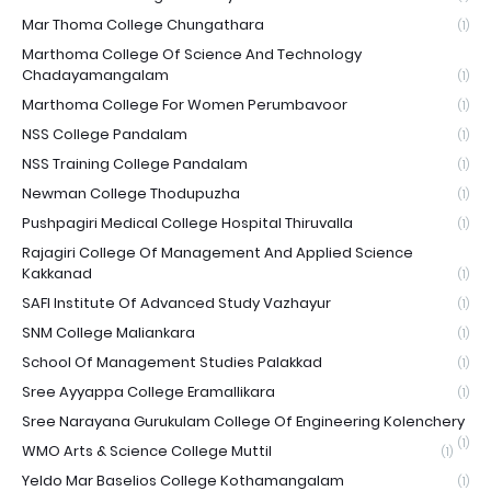
Mar Thoma College Chungathara
(1)
Marthoma College Of Science And Technology
Chadayamangalam
(1)
Marthoma College For Women Perumbavoor
(1)
NSS College Pandalam
(1)
NSS Training College Pandalam
(1)
Newman College Thodupuzha
(1)
Pushpagiri Medical College Hospital Thiruvalla
(1)
Rajagiri College Of Management And Applied Science
Kakkanad
(1)
SAFI Institute Of Advanced Study Vazhayur
(1)
SNM College Maliankara
(1)
School Of Management Studies Palakkad
(1)
Sree Ayyappa College Eramallikara
(1)
Sree Narayana Gurukulam College Of Engineering Kolenchery
(1)
WMO Arts & Science College Muttil
(1)
Yeldo Mar Baselios College Kothamangalam
(1)