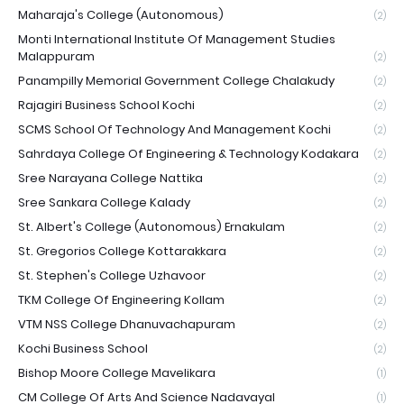
Maharaja's College (Autonomous)
(2)
Monti International Institute Of Management Studies
Malappuram
(2)
Panampilly Memorial Government College Chalakudy
(2)
Rajagiri Business School Kochi
(2)
SCMS School Of Technology And Management Kochi
(2)
Sahrdaya College Of Engineering & Technology Kodakara
(2)
Sree Narayana College Nattika
(2)
Sree Sankara College Kalady
(2)
St. Albert's College (Autonomous) Ernakulam
(2)
St. Gregorios College Kottarakkara
(2)
St. Stephen's College Uzhavoor
(2)
TKM College Of Engineering Kollam
(2)
VTM NSS College Dhanuvachapuram
(2)
Kochi Business School
(2)
Bishop Moore College Mavelikara
(1)
CM College Of Arts And Science Nadavayal
(1)