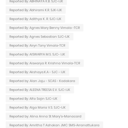
Reported By: ABHINAYA K.B. SJC-IJK
Reported By: Abhirami K.R. SJK-IJK
Reported By: Adithya K. R. SJC-IJK
Reported By: Agnes Mary Benny Vimala -TCR
Reported By: Agnes Sebastian SJC-IJK
Reported By: Airyn Tony Vimala-TCR
Reported By: AISWARYA M.S. SJC- IJK
Reported By: Aiswarya R. Krishna Vimala-TCR
Reported By: Akshaya.K.A - SJC - IJK
Reported by: Alan Joju - SCAS - Kodakara
Reported By: ALEENA TREESA E.V. SJC-IJK
Reported By: Alfa Sajin SJC-IJK
Reported By: Alga Maria V.S. SJC-IJK
Reported by: Alina Anna St Mary's-Manacard
Reported By: Amritha T Ashokan JMC SMS-Arranattukara