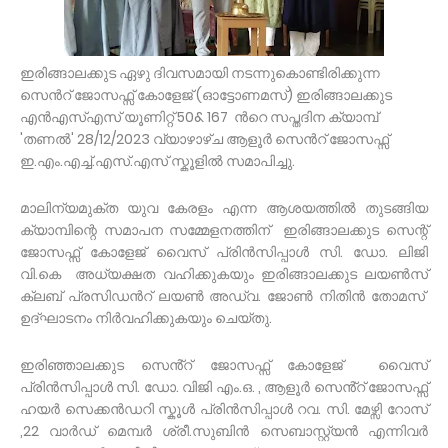
ഇരിങ്ങാലക്കുട ഏഴു ദിവസമായി നടന്നുകൊണ്ടിരിക്കുന്ന
സെൻറ് ജോസഫ്സ് കോളേജ് (ഓട്ടോണമസ്) ഇരിങ്ങാലക്കുട
എൻഎസ്എസ് യൂണിറ്റ് 50& 167 ൻറെ സപ്തദിന ക്യാമ്പ്
'തണൽ' 28/12/2023 വ്യാഴാഴ്ച ആളൂർ സെൻറ് ജോസഫ്സ്
ഇ.എം.എച്ച്.എസ്.എസ് സ്കൂളിൽ സമാപിച്ചു.
മാലിന്യമുക്ത യുവ കേരളം എന്ന ആശയത്തിൽ തുടങ്ങിയ
ക്യാമ്പിന്റെ സമാപന സമ്മേളനത്തിന് ഇരിങ്ങാലക്കുട സെന്റ്
ജോസഫ്സ് കോളേജ് വൈസ് പ്രിൻസിപ്പാൾ സി. ഡോ. ലിജി
വി.കെ അധ്യക്ഷത വഹിക്കുകയും ഇരിങ്ങാലക്കുട ലയൺസ്
ക്ലബ് പ്രസിഡൻറ് ലയൺ അഡ്വ. ജോൺ നിതിൻ തോമസ്
ഉദ്ഘാടനം നിർവഹിക്കുകയും ചെയ്തു.
ഇരിഞ്ഞാലക്കുട സെൻ്റ് ജോസഫ്സ് കോളേജ് വൈസ്
പ്രിൻസിപ്പാൾ സി. ഡോ. വിജി എം.ഒ. , ആളൂർ സെൻ്റ് ജോസഫ്സ്
ഹയർ സെക്കൻഡറി സ്കൂൾ പ്രിൻസിപ്പാൾ റവ. സി. മേഴ്സി റോസ്
,22 വാർഡ് മെമ്പർ ശ്രീ.സുബിൻ സെബാസ്റ്റ്യൻ എന്നിവർ