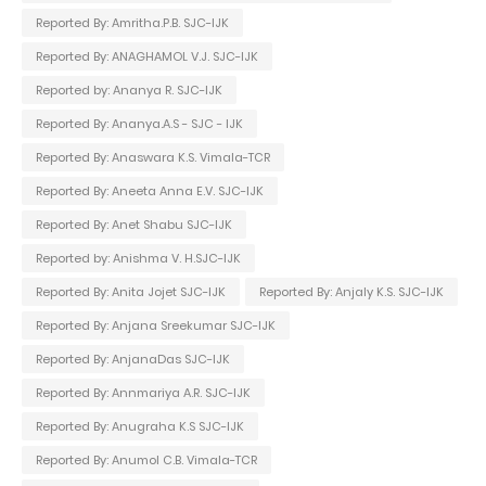
Reported By: Amritha.P.B. SJC-IJK
Reported By: ANAGHAMOL V.J. SJC-IJK
Reported by: Ananya R. SJC-IJK
Reported By: Ananya.A.S - SJC - IJK
Reported By: Anaswara K.S. Vimala-TCR
Reported By: Aneeta Anna E.V. SJC-IJK
Reported By: Anet Shabu SJC-IJK
Reported by: Anishma V. H.SJC-IJK
Reported By: Anita Jojet SJC-IJK
Reported By: Anjaly K.S. SJC-IJK
Reported By: Anjana Sreekumar SJC-IJK
Reported By: AnjanaDas SJC-IJK
Reported By: Annmariya A.R. SJC-IJK
Reported By: Anugraha K.S SJC-IJK
Reported By: Anumol C.B. Vimala-TCR