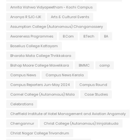
Amrita Vishwa Vidyapeetham - Kochi Campus
Ananya R SJC-IJK
Arts & Cultural Events
Assumption College (Autonomous) Changanassery
Awareness Programmes
B.Com
B.Tech
BA
Baselius College Kottayam
Bharata Mata College Thrikkakara
Bishop Moore College Mavelikara
BMMC
camp
Campus News
Campus News Kerala
Campus Reporters Jun-May 2024
Campus Round
Carmel College (Autonomous) Mala
Case Studies
Celebrations
Cheffield Institute of Hotel Management and Aviation Angamaly
Chengannur
Christ College (Autonomous) Irinjalakuda
Christ Nagar College Trivandrum