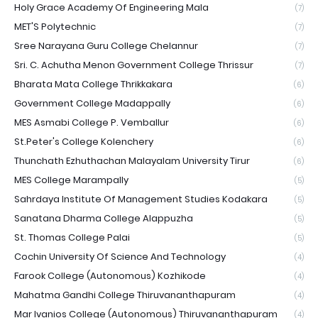
Holy Grace Academy Of Engineering Mala
(7)
MET'S Polytechnic
(7)
Sree Narayana Guru College Chelannur
(7)
Sri. C. Achutha Menon Government College Thrissur
(7)
Bharata Mata College Thrikkakara
(6)
Government College Madappally
(6)
MES Asmabi College P. Vemballur
(6)
St.Peter's College Kolenchery
(6)
Thunchath Ezhuthachan Malayalam University Tirur
(6)
MES College Marampally
(5)
Sahrdaya Institute Of Management Studies Kodakara
(5)
Sanatana Dharma College Alappuzha
(5)
St. Thomas College Palai
(5)
Cochin University Of Science And Technology
(4)
Farook College (Autonomous) Kozhikode
(4)
Mahatma Gandhi College Thiruvananthapuram
(4)
Mar Ivanios College (Autonomous) Thiruvananthapuram
(4)