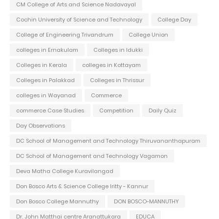
CM College of Arts and Science Nadavayal
Cochin University of Science and Technology
College Day
College of Engineering Trivandrum
College Union
colleges in Ernakulam
Colleges in Idukki
Colleges in Kerala
colleges in Kottayam
Colleges in Palakkad
Colleges in Thrissur
colleges in Wayanad
Commerce
commerce Case Studies
Competition
Daily Quiz
Day Observations
DC School of Management and Technology Thiruvananthapuram
DC School of Management and Technology Vagamon
Deva Matha College Kuravilangad
Don Bosco Arts & Science College Iritty - Kannur
Don Bosco College Mannuthy
DON BOSCO-MANNUTHY
Dr. John Matthai centre Aranattukara
EDUCA