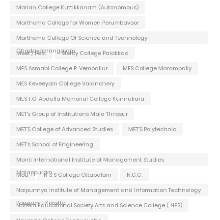
Marian College Kuttikkanam (Autonomous)
Marthoma College for Women Perumbavoor
Marthoma College Of Science and Technology
Chadayamangalam
Meet / Fest
Mercy College Palakkad
MES Asmabi College P. Vemballur
MES College Marampally
MES Keveeyam College Valanchery
MES T.O. Abdulla Memorial College Kunnukara
MET's Group of Institutions Mala Thrissur
MET'S College of Advanced Studies
MET'S Polytechnic
MET's School of Engineering
Monti International Institute of Management Studies
Malappuram
Mou
N S S College Ottapalam
N.C.C.
Naipunnya Institute of Management and Information Technology
Pongam - Koratty
Nattika Educational Society Arts and Science College ( NES)